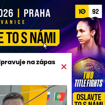
řipravuje na zápas