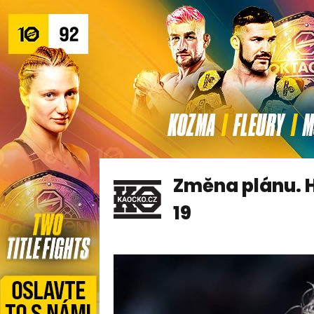
Změna plánu. H
19