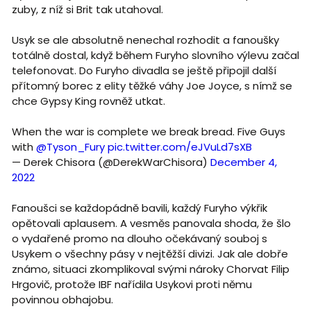
zuby, z níž si Brit tak utahoval.
Usyk se ale absolutně nenechal rozhodit a fanoušky
totálně dostal, když během Furyho slovního výlevu začal
telefonovat. Do Furyho divadla se ještě připojil další
přítomný borec z elity těžké váhy Joe Joyce, s nímž se
chce Gypsy King rovněž utkat.
When the war is complete we break bread. Five Guys
with
@Tyson_Fury
pic.twitter.com/eJVuLd7sXB
— Derek Chisora (@DerekWarChisora)
December 4,
2022
Fanoušci se každopádně bavili, každý Furyho výkřik
opětovali aplausem. A vesměs panovala shoda, že šlo
o vydařené promo na dlouho očekávaný souboj s
Usykem o všechny pásy v nejtěžší divizi. Jak ale dobře
známo, situaci zkomplikoval svými nároky Chorvat Filip
Hrgovič, protože IBF nařídila Usykovi proti němu
povinnou obhajobu.