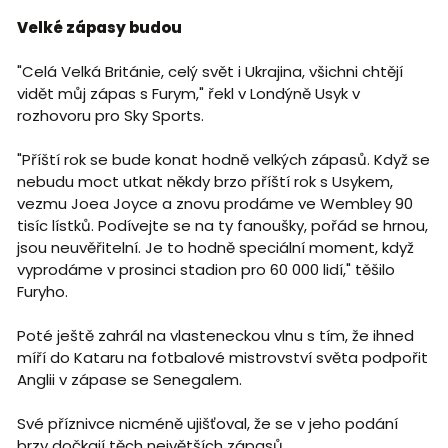
Velké zápasy budou
"Celá Velká Británie, celý svět i Ukrajina, všichni chtějí
vidět můj zápas s Furym," řekl v Londýně Usyk v
rozhovoru pro Sky Sports.
"Příští rok se bude konat hodně velkých zápasů. Když se
nebudu moct utkat někdy brzo příští rok s Usykem,
vezmu Joea Joyce a znovu prodáme ve Wembley 90
tisíc lístků. Podívejte se na ty fanoušky, pořád se hrnou,
jsou neuvěřitelní. Je to hodně speciální moment, když
vyprodáme v prosinci stadion pro 60 000 lidí," těšilo
Furyho.
Poté ještě zahrál na vlasteneckou vlnu s tím, že ihned
míří do Kataru na fotbalové mistrovství světa podpořit
Anglii v zápase se Senegalem.
Své příznivce nicméně ujišťoval, že se v jeho podání
brzy dočkají těch největších zápasů.