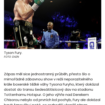
Tyson Fury.
FOTO: DAZN
Zápas měl sice jednostranný průběh, přesto šlo o
mimořádně zábavnou show v režii neporazitelného
krále boxerské těžké váhy Tysona Furyho, který dokázal
dostat do transu šedesátitisícový dav na stadionu
Tottenhamu Hotspur. O jeho výhře nad Derekem
Chisorou nebylo od prvních kol pochyb, Fury ale dokázal
bavit fanoušky i poté, co rozhodčí ukončil zápas