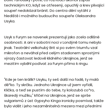
technickým KO, když se otřesený, opuchlý a krev plivající
soupeř nedokázal bránit. Do centra dění vytáhl z
hlediště i možného budoucího soupeře Oleksandra
Usyka.
Usyk s Furym se navenek prezentují jako zcela odlišné
osobnosti. A ani v sobotní noci v Londýně tomu nebylo
jinak. Teatrální velkohubý Brit si po svém triumfu vzal
mikrofon a neváhal před celým stadionem sprostými
výrazy častovat ledově klidného Ukrajince, jenž se
mezitím vyběhl podívat za Furym přímo k ringu.
"Kde je ten králík? Usyku, ty seš další na řadě, ty malá
dě*ko. Ty skrčku. Jednoho Ukrajince už jsem vyřídil,
Klička, a teď se pustím do tebe, ty kolozubá co*ro,
škaredý mužíku," křičel na Ukrajince, jenž se sprše
vulgarismů z úst Gypsyho Kinga ironicky posmíval, takže
byla vidět i jeho nezaměnitelná mezera mezi předními