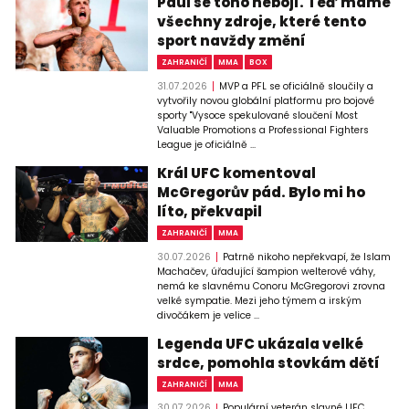
Paul se toho nebojí. Teď máme
všechny zdroje, které tento
sport navždy změní
ZAHRANIČÍ
MMA
BOX
31.07.2026
MVP a PFL se oficiálně sloučily a
vytvořily novou globální platformu pro bojové
sporty "Vysoce spekulované sloučení Most
Valuable Promotions a Professional Fighters
League je oficiálně ...
Král UFC komentoval
McGregorův pád. Bylo mi ho
líto, překvapil
ZAHRANIČÍ
MMA
30.07.2026
Patrně nikoho nepřekvapí, že Islam
Machačev, úřadující šampion welterové váhy,
nemá ke slavnému Conoru McGregorovi zrovna
velké sympatie. Mezi jeho týmem a irským
divočákem je velice ...
Legenda UFC ukázala velké
srdce, pomohla stovkám dětí
ZAHRANIČÍ
MMA
30.07.2026
Populární veterán slavné UFC