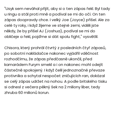
"Usyk sem neváhal přijít, aby si o ten zápas řekl. Byl tady
u ringu a stál proti mně a podíval se mi do očí. On ten
zápas doopravdy chce. I velký Joe (Joyce) přišel. Ale za
celé ty roky, i když žijeme ve stejné zemi, viděli jste
někdy, že by přišel AJ (Joshua), podíval se mi do
obličeje a řekl, pojďme si dát spolu fight," vysvětlil.
Chisora, který prohrál čtvrtý z posledních čtyř zápasů,
po sobotní nakládačce nakonec vyjádřil vděčnost
rozhodčímu, že zápas předčasně ukončil, před
kamarádem Furym smekl a i on nakonec mohl odejít
částečně spokojený. I když čelil jednoznačné převaze
protivníka a schytal nespočet zničujících ran, dokázal
se celý zápas udržet na nohou. A podle britského tisku
si odnesl z večera pěkný šek na 2 miliony liber, tedy
zhruba 60 milionů korun.