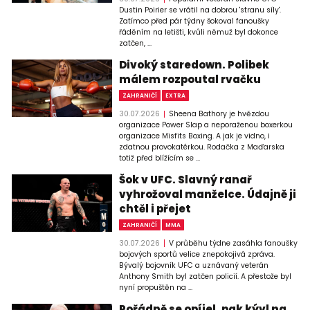
Dustin Poirier se vrátil na dobrou 'stranu síly'.
Zatímco před pár týdny šokoval fanoušky
řáděním na letišti, kvůli němuž byl dokonce
zatčen, ...
Divoký staredown. Polibek
málem rozpoutal rvačku
ZAHRANIČÍ
EXTRA
30.07.2026
Sheena Bathory je hvězdou
organizace Power Slap a neporaženou boxerkou
organizace Misfits Boxing. A jak je vidno, i
zdatnou provokatérkou. Rodačka z Maďarska
totiž před blížícím se ...
Šok v UFC. Slavný ranař
vyhrožoval manželce. Údajně ji
chtěl i přejet
ZAHRANIČÍ
MMA
30.07.2026
V průběhu týdne zasáhla fanoušky
bojových sportů velice znepokojivá zpráva.
Bývalý bojovník UFC a uznávaný veterán
Anthony Smith byl zatčen policií. A přestože byl
nyní propuštěn na ...
Pořádně se opíjel, pak kývl na