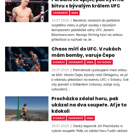
bitvu s bývalým králem UFC
ZAHRANIČÍ
MMA
30.07.2026
Neváhal, naskočil do pořádně
rozjetého vlaku a přijal souboj s bývalým
šampionem polotěžké váhy UFC Janem
Blachowiczem. Navajo Stirling kývl na velkou
příležitost a rozhodl se, že ...
Chaos míří do UFC. V rukách
mám bomby, varuje Čepo
DOMÁCÍ
ZAHRANIČÍ
MMA
OKTAGON
29.07.2026
Premiérové vystoupení mezi elitou
se blíží. Vlasto Čepo, bývalý rváč Oktagonu, se již
o víkendu představí na eventu UFC v Srbsku. Své
síly poměří s Gilbertem Urbinou, zažije svůj
vytoužený ...
Procházka zdolal horu, pak
ukázal na dva soupeře. Ať je to
kdokoli
DOMÁCÍ
ZAHRANIČÍ
MMA
29.07.2026
Český bojovník Jiří Procházka si
vybral soupeře. Poté, co zdolal horu Fudži ukázal