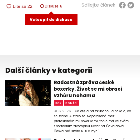
Sdílejte článek
Diskuse
6
Vstoupit do diskuse
Další články v kategorii
Radostná zpráva české
boxerky. Život se mi obrací
vzhůru nohama
BOX
DOMÁCÍ
31.07.2026
Odletěla na zkušenou a čekala, co
se stane. A stalo se. Neporažená mezi
profesionálními boxerkami, tohle má ve svém
sportovním životopisu Kateřina Čavajdová.
Češka má skóre 6-0 a nyní ...