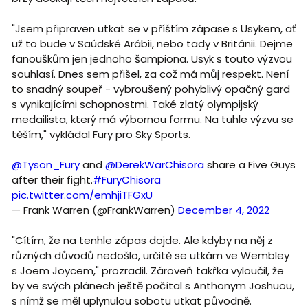
"Jsem připraven utkat se v příštím zápase s Usykem, ať
už to bude v Saúdské Arábii, nebo tady v Británii. Dejme
fanouškům jen jednoho šampiona. Usyk s touto výzvou
souhlasí. Dnes sem přišel, za což má můj respekt. Není
to snadný soupeř - vybroušený pohyblivý opačný gard
s vynikajícími schopnostmi. Také zlatý olympijský
medailista, který má výbornou formu. Na tuhle výzvu se
těším," vykládal Fury pro Sky Sports.
@Tyson_Fury
and
@DerekWarChisora
share a Five Guys
after their fight.
#FuryChisora
pic.twitter.com/emhjiTFGxU
— Frank Warren (@FrankWarren)
December 4, 2022
"Cítím, že na tenhle zápas dojde. Ale kdyby na něj z
různých důvodů nedošlo, určitě se utkám ve Wembley
s Joem Joycem," prozradil. Zároveň takřka vyloučil, že
by ve svých plánech ještě počítal s Anthonym Joshuou,
s nímž se měl uplynulou sobotu utkat původně.