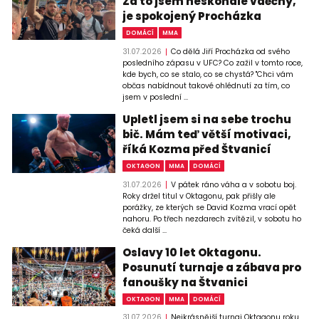
Za to jsem neskonale vděčný,
je spokojený Procházka
DOMÁCÍ
MMA
31.07.2026
Co dělá Jiří Procházka od svého
posledního zápasu v UFC? Co zažil v tomto roce,
kde bych, co se stalo, co se chystá? "Chci vám
občas nabídnout takové ohlédnutí za tím, co
jsem v poslední ...
Upletl jsem si na sebe trochu
bič. Mám teď větší motivaci,
říká Kozma před Štvanicí
OKTAGON
MMA
DOMÁCÍ
31.07.2026
V pátek ráno váha a v sobotu boj.
Roky držel titul v Oktagonu, pak přišly ale
porážky, ze kterých se David Kozma vrací opět
nahoru. Po třech nezdarech zvítězil, v sobotu ho
čeká další ...
Oslavy 10 let Oktagonu.
Posunutí turnaje a zábava pro
fanoušky na Štvanici
OKTAGON
MMA
DOMÁCÍ
31.07.2026
Nejkrásnější turnaj Oktagonu roku