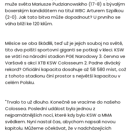
muže světa Mariusze Pudzianowskiho (17-8) s bývalým
boxerským kandidátem na titul WBC Arturem Szpilkou
(2-0). Jak tato bitva může dopadnout? U prvního se
váha blíží ke 120 kilům.
Měsíce se oba škádlili, teď už je jejich souboj na světě,
tito dva polští sportovní giganti se potkají v kleci. KSW
se vrátí na národní stadion PGE Narodowy 3. června ve
Varšavě s akcí XTB KSW Colosseum 2. Padne divácký
rekord? Oficiální kapacita dosahuje až 58 580 míst, což
z tohoto stadionu činí prostor s největší kapacitou v
celém Polsku.
"Trvalo to už dlouho. Konečně se vracíme do našeho
Colossea. Poslední událost byla jednou z
nejpamátnějších nocí, které kdy bylo KSW a MMA
svědkem. Nyní nastal čas, abychom napsali novou
kapitolu. Můžeme očekávat, že v nadcházejících