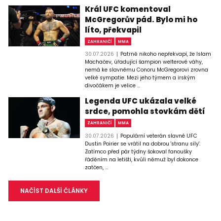
Král UFC komentoval
McGregorův pád. Bylo mi ho
líto, překvapil
ZAHRANIČÍ
MMA
30.07.2026
Patrně nikoho nepřekvapí, že Islam
Machačev, úřadující šampion welterové váhy,
nemá ke slavnému Conoru McGregorovi zrovna
velké sympatie. Mezi jeho týmem a irským
divočákem je velice ...
Legenda UFC ukázala velké
srdce, pomohla stovkám dětí
ZAHRANIČÍ
MMA
30.07.2026
Populární veterán slavné UFC
Dustin Poirier se vrátil na dobrou 'stranu síly'.
Zatímco před pár týdny šokoval fanoušky
řáděním na letišti, kvůli němuž byl dokonce
zatčen, ...
NAČÍST DALŠÍ ČLÁNKY