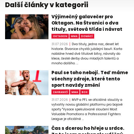
Další články v kategorii
Výjimečný galavečer pro
Oktagon. Na Štvanici o dva
tituly, světová třída i návrat
OKTAGON
MMA
DOMÁCÍ
31.07.2026
Dva tituly, jedna noc, deset let
historie. Štvanice chystá jubilejní bouři. Karta
nabídne hned dvě titulové bitvy, návraty do
klece, české derby dvou mladých talentů a
mnoho dalšího. ...
Paul se toho nebojí. Teď máme
všechny zdroje, které tento
sport navždy změní
ZAHRANIČÍ
MMA
BOX
31.07.2026
MVP a PFL se oficiálně sloučily a
vytvořily novou globální platformu pro bojové
sporty "Vysoce spekulované sloučení Most
Valuable Promotions a Professional Fighters
League je oficiálně ...
Čas s dcerou ho hřeje u srdce.