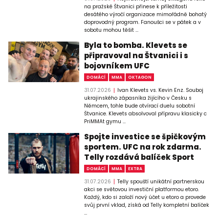
na pražské Štvanici přinese k příležitosti
desátého výročí organizace mimořádně bohatý
doprovodný program. Fanoušci se v pátek a v
sobotu mohou těšit ...
Byla to bomba. Klevets se
připravoval na Štvanici i s
bojovníkem UFC
DOMÁCÍ
MMA
OKTAGON
31.07.2026
Ivan Klevets vs. Kevin Enz. Souboj
ukrajinského zápasníka žijícího v Česku s
Němcem, tohle bude otvírací duelu sobotní
Štvanice. Klevets absolvoval přípravu klasicky c
PriMMAt gymu ...
Spojte investice se špičkovým
sportem. UFC na rok zdarma.
Telly rozdává balíček Sport
DOMÁCÍ
MMA
EXTRA
31.07.2026
Telly spouští unikátní partnerskou
akci se světovou investiční platformou etoro.
Každý, kdo si založí nový účet u etoro a provede
svůj první vklad, získá od Telly kompletní balíček
...