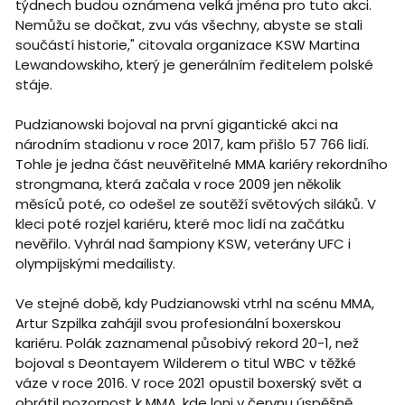
týdnech budou oznámena velká jména pro tuto akci.
Nemůžu se dočkat, zvu vás všechny, abyste se stali
součástí historie," citovala organizace KSW Martina
Lewandowskiho, který je generálním ředitelem polské
stáje.
Pudzianowski bojoval na první gigantické akci na
národním stadionu v roce 2017, kam přišlo 57 766 lidí.
Tohle je jedna část neuvěřitelné MMA kariéry rekordního
strongmana, která začala v roce 2009 jen několik
měsíců poté, co odešel ze soutěží světových siláků. V
kleci poté rozjel kariéru, které moc lidí na začátku
nevěřilo. Vyhrál nad šampiony KSW, veterány UFC i
olympijskými medailisty.
Ve stejné době, kdy Pudzianowski vtrhl na scénu MMA,
Artur Szpilka zahájil svou profesionální boxerskou
kariéru. Polák zaznamenal působivý rekord 20-1, než
bojoval s Deontayem Wilderem o titul WBC v těžké
váze v roce 2016. V roce 2021 opustil boxerský svět a
obrátil pozornost k MMA, kde loni v červnu úspěšně