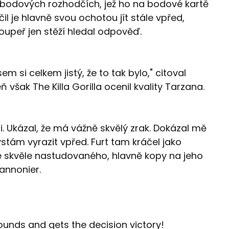
bodových rozhodčích, jež ho na bodové kartě
čil je hlavně svou ochotou jít stále vpřed,
soupeř jen stěží hledal odpověď.
sem si celkem jistý, že to tak bylo," citoval
 však The Killa Gorilla ocenil kvality Tarzana.
. Ukázal, že má vážně skvělý zrak. Dokázal mě
stám vyrazit vpřed. Furt tam kráčel jako
e skvěle nastudovaného, hlavně kopy na jeho
annonier.
ounds and gets the decision victory!