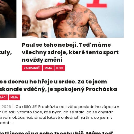
Paul se toho nebojí. Teď máme
tuly,
všechny zdroje, které tento sport
navždy změní
ZAHRANIČÍ
MMA
BOX
 s dcerou ho hřeje u srdce. Za to jsem
skonale vděčný, je spokojený Procházka
ÁCÍ
MMA
7.2026
Co dělá Jiří Procházka od svého posledního zápasu v
 Co zažil v tomto roce, kde bych, co se stalo, co se chystá?
i vám občas nabídnout takové ohlédnutí za tím, co jsem v
ední ...
letl jsem si na sebe trochu bič. Mám teď