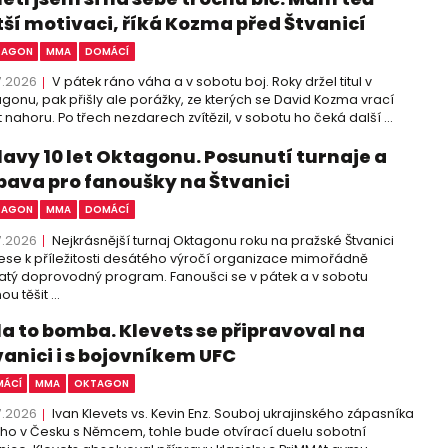
tší motivaci, říká Kozma před Štvanicí
TAGON
MMA
DOMÁCÍ
7.2026
V pátek ráno váha a v sobotu boj. Roky držel titul v
gonu, pak přišly ale porážky, ze kterých se David Kozma vrací
 nahoru. Po třech nezdarech zvítězil, v sobotu ho čeká další ...
lavy 10 let Oktagonu. Posunutí turnaje a
bava pro fanoušky na Štvanici
TAGON
MMA
DOMÁCÍ
7.2026
Nejkrásnější turnaj Oktagonu roku na pražské Štvanici
ese k příležitosti desátého výročí organizace mimořádně
tý doprovodný program. Fanoušci se v pátek a v sobotu
u těšit ...
la to bomba. Klevets se připravoval na
vanici i s bojovníkem UFC
ÁCÍ
MMA
OKTAGON
7.2026
Ivan Klevets vs. Kevin Enz. Souboj ukrajinského zápasníka
cího v Česku s Němcem, tohle bude otvírací duelu sobotní