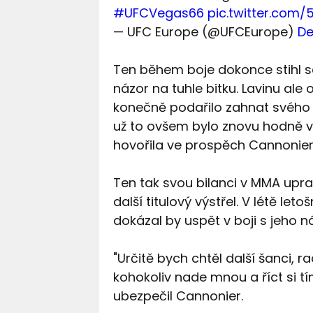
#UFCVegas66
pic.twitter.com
— UFC Europe (@UFCEurope)
De
Ten během boje dokonce stihl se
názor na tuhle bitku. Lavinu ale
konečně podařilo zahnat svého
už to ovšem bylo znovu hodně v
hovořila ve prospěch Cannonier
Ten tak svou bilanci v MMA uprav
další titulový výstřel. V létě let
dokázal by uspět v boji s jeho
"Určitě bych chtěl další šanci, r
kohokoliv nade mnou a říct si t
ubezpečil Cannonier.