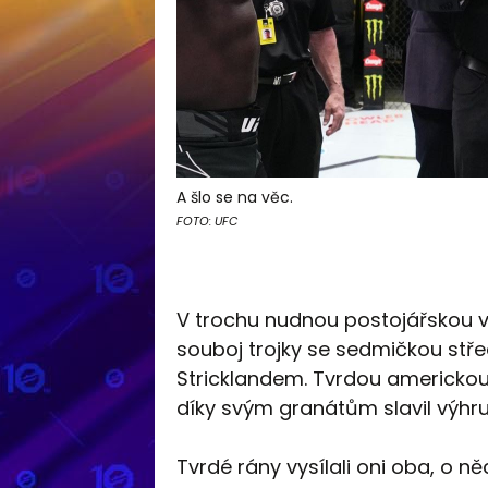
A šlo se na věc.
FOTO: UFC
V trochu nudnou postojářskou 
souboj trojky se sedmičkou stř
Stricklandem. Tvrdou americkou
díky svým granátům slavil výhru 
Tvrdé rány vysílali oni oba, o ně