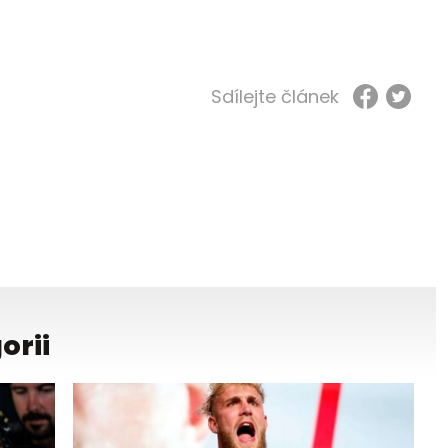
Sdílejte článek
orii