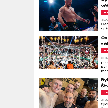
vě
OK
31.0
Okta
opět
Os
zá
OK
31.0
přin
boha
moho
By
Št
DOM
31.0
žijí