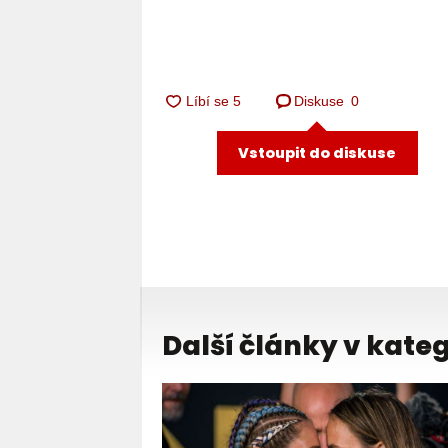
Diskuse
0
Vstoupit do diskuse
Další články v kateg