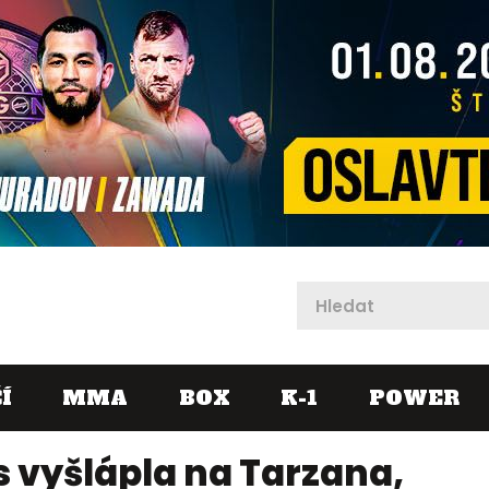
X
Í
MMA
BOX
K-1
POWER
s vyšlápla na Tarzana,