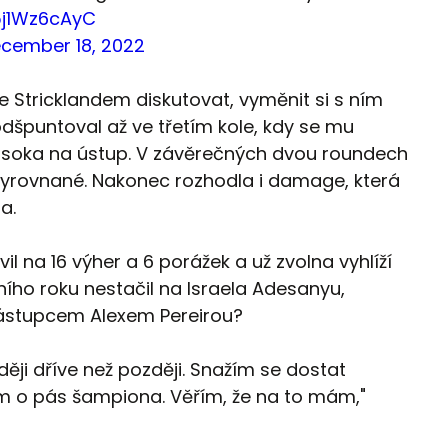
/5j1Wz6cAyC
cember 18, 2022
 Stricklandem diskutovat, vyměnit si s ním
 odšpuntoval až ve třetím kole, kdy se mu
 soka na ústup. V závěrečných dvou roundech
yrovnané. Nakonec rozhodla i damage, která
a.
il na 16 výher a 6 porážek a už zvolna vyhlíží
ošního roku nestačil na Israela Adesanyu,
 nástupcem Alexem Pereirou?
aději dříve než později. Snažím se dostat
ím o pás šampiona. Věřím, že na to mám,"