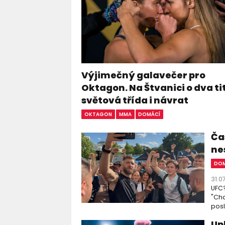
Výjimečný galavečer pro
Oktagon. Na Štvanici o dva ti
světová třída i návrat
OKTAGON
MMA
DOMÁCÍ
Čas
ne
DOM
31.0
UFC?
"Chc
posl
Up