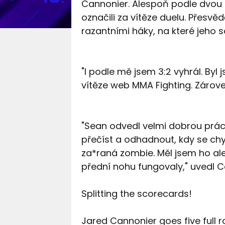
Cannonier. Alespoň podle dvou 
označili za vítěze duelu. Přesvěd
razantními háky, na které jeho 
"I podle mě jsem 3:2 vyhrál. Byl j
vítěze web MMA Fighting. Zároveň
"Sean odvedl velmi dobrou práci
přečíst a odhadnout, kdy se chy
za*raná zombie. Měl jsem ho al
přední nohu fungovaly," uvedl C
Splitting the scorecards!
Jared Cannonier goes five full r