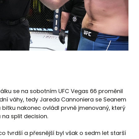
válku se na sobotním UFC Vegas 66 proměnil
ední váhy, tedy Jareda Cannoniera se Seanem
 bitku nakonec ovládl prvně jmenovaný, který
na split decision.
co tvrdší a přesnější byl však o sedm let starší