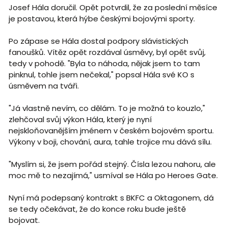
Josef Hála doručil. Opět potvrdil, že za poslední měsíce
je postavou, která hýbe českými bojovými sporty.
Po zápase se Hála dostal podpory slávistických
fanoušků. Vítěz opět rozdával úsměvy, byl opět svůj,
tedy v pohodě. "Byla to náhoda, nějak jsem to tam
pinknul, tohle jsem nečekal," popsal Hála své KO s
úsměvem na tváři.
"Já vlastně nevím, co dělám. To je možná to kouzlo,"
zlehčoval svůj výkon Hála, který je nyní
nejskloňovanějším jménem v českém bojovém sportu.
Výkony v boji, chování, aura, tahle trojice mu dává sílu.
"Myslím si, že jsem pořád stejný. Čísla lezou nahoru, ale
moc mě to nezajímá," usmíval se Hála po Heroes Gate.
Nyní má podepsaný kontrakt s BKFC a Oktagonem, dá
se tedy očekávat, že do konce roku bude ještě
bojovat.