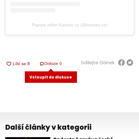
Pspvek sdlen Kaocko.cz (@kaocko.cz)
Sdílejte článek
Diskuse
0
Vstoupit do diskuse
Další články v kategorii