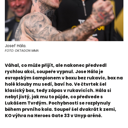
Josef Hála.
FOTO: OKTAGON MMA
Váhal, co může přijít, ale nakonec předvedl
rychlou akci, soupeře vypnul. Jose Hála je
evropským šampionem v boxu bez rukavic, box na
holé klouby mu sedí, baví ho. Ve čtvrtek šel
klasický box, tedy zápas v rukavicích. Hála si
nebyl jistý, jak mu to půjde, co předvede s
Lukášem Tvrdým. Pochybnosti se rozplynuly
během prvního kola. Soupeř šel dvakrát k zemi,
KO výhra na Heroes Gate 33 v Unyp aréně.