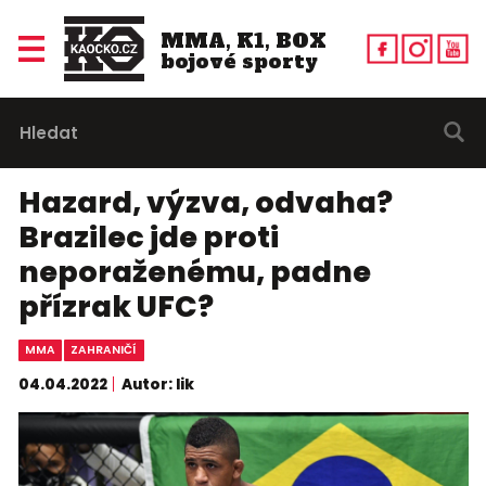
MMA, K1, BOX
bojové sporty
Hazard, výzva, odvaha?
Brazilec jde proti
neporaženému, padne
přízrak UFC?
MMA
ZAHRANIČÍ
04.04.2022
Autor: lik