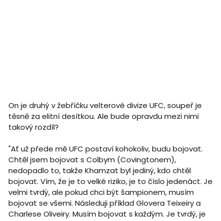
On je druhý v žebříčku velterové divize UFC, soupeř je
těsně za elitní desítkou. Ale bude opravdu mezi nimi
takový rozdíl?
"Ať už přede mě UFC postaví kohokoliv, budu bojovat.
Chtěl jsem bojovat s Colbym (Covingtonem),
nedopadlo to, takže Khamzat byl jediný, kdo chtěl
bojovat. Vím, že je to velké riziko, je to číslo jedenáct. Je
velmi tvrdý, ale pokud chci být šampionem, musím
bojovat se všemi. Následuji příklad Glovera Teixeiry a
Charlese Oliveiry. Musím bojovat s každým. Je tvrdý, je