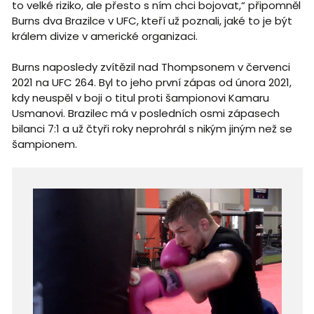
to velké riziko, ale přesto s ním chci bojovat,“ připomněl
Burns dva Brazilce v UFC, kteří už poznali, jaké to je být
králem divize v americké organizaci.
Burns naposledy zvítězil nad Thompsonem v červenci
2021 na UFC 264. Byl to jeho první zápas od února 2021,
kdy neuspěl v boji o titul proti šampionovi Kamaru
Usmanovi. Brazilec má v posledních osmi zápasech
bilanci 7:1 a už čtyři roky neprohrál s nikým jiným než se
šampionem.