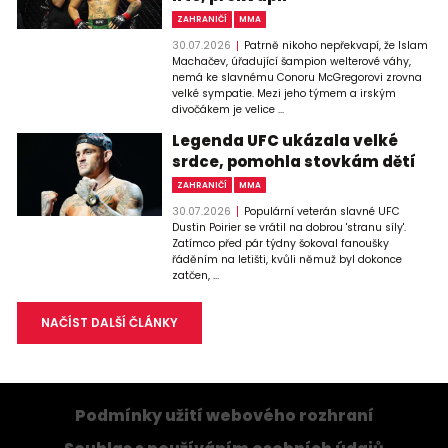
ZAHRANIČÍ
MMA
30.07.2026
Patrně nikoho nepřekvapí, že Islam
Machačev, úřadující šampion welterové váhy,
nemá ke slavnému Conoru McGregorovi zrovna
velké sympatie. Mezi jeho týmem a irským
divočákem je velice ...
Legenda UFC ukázala velké
srdce, pomohla stovkám dětí
ZAHRANIČÍ
MMA
30.07.2026
Populární veterán slavné UFC
Dustin Poirier se vrátil na dobrou 'stranu síly'.
Zatímco před pár týdny šokoval fanoušky
řáděním na letišti, kvůli němuž byl dokonce
zatčen, ...
NAČÍST DALŠÍ ČLÁNKY
Podmínky užití webového rozhraní