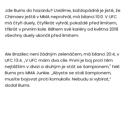
Jde Burns do hazardu? Uvidíme, každopádně je jisté, že
Chimaev ještě v MMA neprohrál, má bilanci 10:0. V UFC
má čtyři duely, čtyřikrát vyhrál, pokaždé před limitem,
třikrát v prvním kole. Během své kariéry od května 2018
všechny duely ukončil před limitem.
Ale Brazilec není žádným zelenáčem, má bilanci 20:4, v
UFC 13:4. „V UFC mám dva cíle. První je boj proti těm
nejtěžším v divizi a druhým je stát se šampionem," řekl
Burns pro MMA Junkie. „Abyste se stali šampionem,
musíte bojovat proti komukoliv. Nebudu si vybírat,“
dodal Burns.