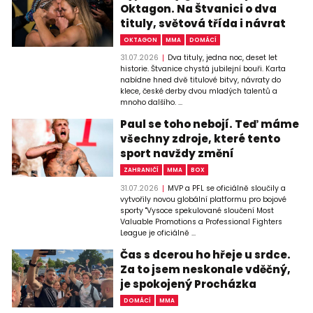
Oktagon. Na Štvanici o dva
tituly, světová třída i návrat
OKTAGON
MMA
DOMÁCÍ
31.07.2026
Dva tituly, jedna noc, deset let
historie. Štvanice chystá jubilejní bouři. Karta
nabídne hned dvě titulové bitvy, návraty do
klece, české derby dvou mladých talentů a
mnoho dalšího. ...
Paul se toho nebojí. Teď máme
všechny zdroje, které tento
sport navždy změní
ZAHRANIČÍ
MMA
BOX
31.07.2026
MVP a PFL se oficiálně sloučily a
vytvořily novou globální platformu pro bojové
sporty "Vysoce spekulované sloučení Most
Valuable Promotions a Professional Fighters
League je oficiálně ...
Čas s dcerou ho hřeje u srdce.
Za to jsem neskonale vděčný,
je spokojený Procházka
DOMÁCÍ
MMA