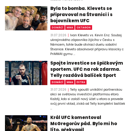
Byla to bomba. Klevets se
připravoval na Štvanici i s
bojovníkem UFC
DOMÁCÍ
MMA
OKTAGON
31.07.2026
Ivan Klevets vs. Kevin Enz. Souboj
ukrajinského zápasníka žijícího v Česku s
Němcem, tohle bude otvírací duelu sobotní
Štvanice. Klevets absolvoval přípravu klasicky c
PriMMAt gymu ...
Spojte investice se špičkovým
sportem. UFC na rok zdarma.
Telly rozdává balíček Sport
DOMÁCÍ
MMA
EXTRA
31.07.2026
Telly spouští unikátní partnerskou
akci se světovou investiční platformou etoro.
Každý, kdo si založí nový účet u etoro a provede
svůj první vklad, získá od Telly kompletní balíček
...
Král UFC komentoval
McGregorův pád. Bylo mi ho
líto, překvapil