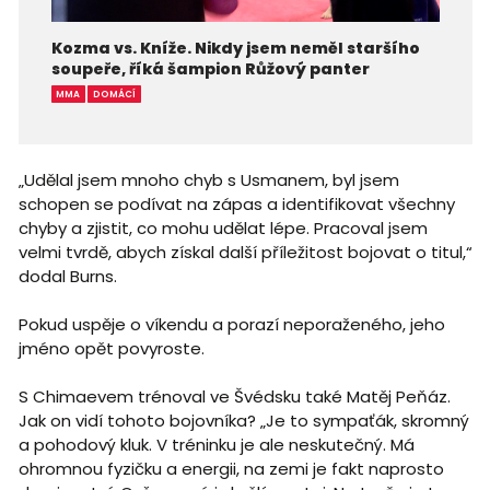
Kozma vs. Kníže. Nikdy jsem neměl staršího
soupeře, říká šampion Růžový panter
MMA
DOMÁCÍ
„Udělal jsem mnoho chyb s Usmanem, byl jsem
schopen se podívat na zápas a identifikovat všechny
chyby a zjistit, co mohu udělat lépe. Pracoval jsem
velmi tvrdě, abych získal další příležitost bojovat o titul,“
dodal Burns.
Pokud uspěje o víkendu a porazí neporaženého, jeho
jméno opět povyroste.
S Chimaevem trénoval ve Švédsku také Matěj Peňáz.
Jak on vidí tohoto bojovníka? „Je to sympaťák, skromný
a pohodový kluk. V tréninku je ale neskutečný. Má
ohromnou fyzičku a energii, na zemi je fakt naprosto