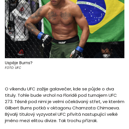
Uspěje Burns?
FOTO: UFC
O víkendu UFC zažije galavečer, kde se půjde o dva
tituly. Tohle bude vrchol na Floridě pod turnajem UFC
273. Těsně pod nimi je velmi očekávaný střet, ve kterém
Gilbert Burns potká v oktagonu Chamzata Chimaeva.
Bývalý titulový vyzyvatel UFC přivítá nastupující velké
jméno mezi elitou divize. Tak trochu přízrak.