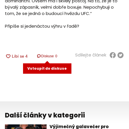
dominantní. Ovšem má i skvělý postoj. Na to, že je to
bývalý zápasník, velmi dobře boxuje. Nepochybuji o
tom, že se jedná o budoucí hvězdu UFC.“
Připíše si jedenáctou výhru v řadě?
Sdílejte článek
Diskuse
0
Vstoupit do diskuse
Další články v kategorii
Výjimečný galavečer pro