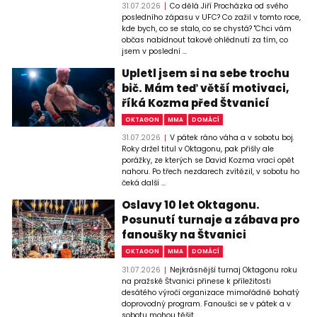
31.07.2026
Co dělá Jiří Procházka od svého
posledního zápasu v UFC? Co zažil v tomto roce,
kde bych, co se stalo, co se chystá? "Chci vám
občas nabídnout takové ohlédnutí za tím, co
jsem v poslední ...
Upletl jsem si na sebe trochu
bič. Mám teď větší motivaci,
říká Kozma před Štvanicí
OKTAGON
MMA
DOMÁCÍ
31.07.2026
V pátek ráno váha a v sobotu boj.
Roky držel titul v Oktagonu, pak přišly ale
porážky, ze kterých se David Kozma vrací opět
nahoru. Po třech nezdarech zvítězil, v sobotu ho
čeká další ...
Oslavy 10 let Oktagonu.
Posunutí turnaje a zábava pro
fanoušky na Štvanici
OKTAGON
MMA
DOMÁCÍ
31.07.2026
Nejkrásnější turnaj Oktagonu roku
na pražské Štvanici přinese k příležitosti
desátého výročí organizace mimořádně bohatý
doprovodný program. Fanoušci se v pátek a v
sobotu mohou těšit ...