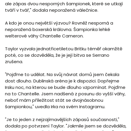
ale zápas dvou nesporných šampionek, které se utkají
tváří v tvář," dodala neporažená válečnice.
A kdo je onou největší výzvou? Rovněž nesporná a
neporažená boxerská královna. Šampionka lehké
welterové váhy Chantelle Cameron.
Taylor vyzvala jednatřicetiletou Britku téměř okamžitě
poté, co se dozvěděla, že je její bitva se Serrano
zrušena.
"Pojďme to udělat. Na svůj návrat domů jsem čekala
dost dlouho. Dublinská aréna je k dispozici. Dopřejme
Irsku noc, na kterou se bude dlouho vzpomínat. Pojďme
na to Chantelle. Jsem nadšená z posunu do vyšší váhy,
neboť mám příležitost stát se dvojnásobnou
šampionkou," uvedla Irka na svém Instagramu.
"Je to jeden z nejzajímavějších zápasů současnosti,"
dodala po potvrzení Taylor. "Jakmile jsem se dozvěděla,