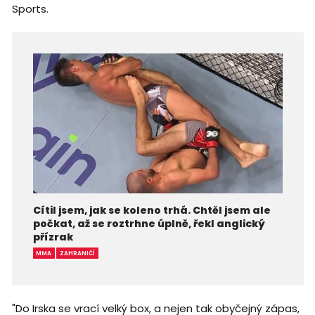
Sports.
Cítil jsem, jak se koleno trhá. Chtěl jsem ale
počkat, až se roztrhne úplně, řekl anglický
přízrak
MMA
ZAHRANIČÍ
"Do Irska se vrací velký box, a nejen tak obyčejný zápas,