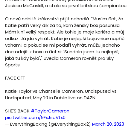
Jesiccu McCaskill, a stala se první britskou šampionkou.
O nově nabité království přijít nehodlá. "Musím říct, že
Katie patří velký dík za to, kam ženský box posunula.
Mám k ní velký respekt. Ale tohle je moje kariéra a můj
odkaz. Já jdu vyhrát. Katie je nejlepší bojovnice napříč
vahami, a pokud se mi podaří vyhrát, můžu jednoho
dne odejít z boxu a říct si: 'Sundala jsem tu nejlepší,
jaká tu kdy byla'," uvedla Cameron rovněž pro Sky
Sports.
FACE OFF
Katie Taylor vs Chantelle Cameron, Undisputed vs
Undisputed, May 20 in Dublin live on DAZN.
SHE'S BACK
#TaylorCameron
pic.twitter.com/9FxJsoVtx0
— EverythingBoxing (@EverythingBoxi2)
March 20, 2023