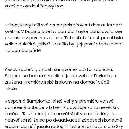
který pozvednul ženský box.
Příběh, který měl své druhé pokračování dostat letos v
květnu. V Dublinu, kde by domácí Taylor obhajovala své
prvenství z prvního zápasu. Tato skutečnost pro ni byla
velice důležitá, jelikož to mělo být její první představení
na domácí půdě.
Avšak společný příběh šampionek dostal zápletku.
Serrano se bohužel zranila a její odveta s Taylor byla
zrušena. Premiéra irské královny na domácí půdě
nikoliv.
Nesporná šampionka lehké váhy si premiéru ve své
domovině odbude v bitvě, jíž považuje za tu největší v
kariéře. "Rozhodně je to největší bitva mé kariéry. Je
neuvěřitelné, že se po dvaadvaceti zápasech konečně
vracím domů," jásala radostí Taylor v rozhovoru pro Sky