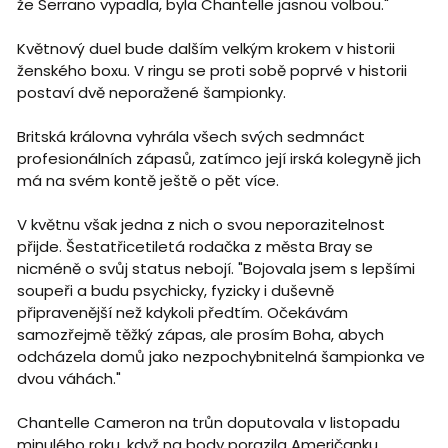
že Serrano vypadla, byla Chantelle jasnou volbou."
Květnový duel bude dalším velkým krokem v historii
ženského boxu. V ringu se proti sobě poprvé v historii
postaví dvě neporažené šampionky.
Britská královna vyhrála všech svých sedmnáct
profesionálních zápasů, zatímco její irská kolegyně jich
má na svém kontě ještě o pět více.
V květnu však jedna z nich o svou neporazitelnost
přijde. Šestatřicetiletá rodačka z města Bray se
nicméně o svůj status nebojí. "Bojovala jsem s lepšími
soupeři a budu psychicky, fyzicky i duševně
připravenější než kdykoli předtím. Očekávám
samozřejmě těžký zápas, ale prosím Boha, abych
odcházela domů jako nezpochybnitelná šampionka ve
dvou váhách."
Chantelle Cameron na trůn doputovala v listopadu
minulého roku, když na body porazila Američanku