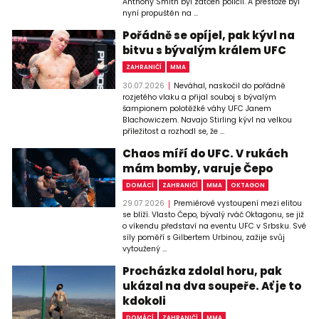
Anthony Smith byl zatčen policií. A přestože byl
nyní propuštěn na ...
Pořádně se opíjel, pak kývl na
bitvu s bývalým králem UFC
ZAHRANIČÍ
MMA
30.07.2026
Neváhal, naskočil do pořádně
rozjetého vlaku a přijal souboj s bývalým
šampionem polotěžké váhy UFC Janem
Blachowiczem. Navajo Stirling kývl na velkou
příležitost a rozhodl se, že ...
Chaos míří do UFC. V rukách
mám bomby, varuje Čepo
DOMÁCÍ
ZAHRANIČÍ
MMA
OKTAGON
29.07.2026
Premiérové vystoupení mezi elitou
se blíží. Vlasto Čepo, bývalý rváč Oktagonu, se již
o víkendu představí na eventu UFC v Srbsku. Své
síly poměří s Gilbertem Urbinou, zažije svůj
vytoužený ...
Procházka zdolal horu, pak
ukázal na dva soupeře. Ať je to
kdokoli
DOMÁCÍ
ZAHRANIČÍ
MMA