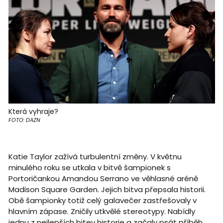
Která vyhraje?
FOTO: DAZN
Katie Taylor zažívá turbulentní změny. V květnu
minulého roku se utkala v bitvě šampionek s
Portoričankou Amandou Serrano ve věhlasné aréně
Madison Square Garden. Jejich bitva přepsala historii.
Obě šampionky totiž celý galavečer zastřešovaly v
hlavním zápase. Zničily utkvělé stereotypy. Nabídly
jednu z nejlepších bitev historie a začaly psát příběh,