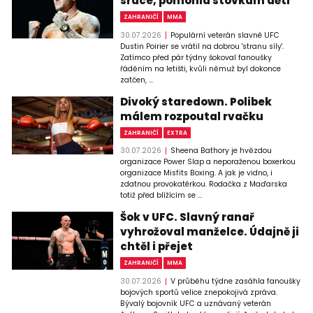
srdce, pomohla stovkám dětí
ZAHRANIČÍ
MMA
30.07.2026
Populární veterán slavné UFC
Dustin Poirier se vrátil na dobrou 'stranu síly'.
Zatímco před pár týdny šokoval fanoušky
řáděním na letišti, kvůli němuž byl dokonce
zatčen, ...
Divoký staredown. Polibek
málem rozpoutal rvačku
ZAHRANIČÍ
EXTRA
30.07.2026
Sheena Bathory je hvězdou
organizace Power Slap a neporaženou boxerkou
organizace Misfits Boxing. A jak je vidno, i
zdatnou provokatérkou. Rodačka z Maďarska
totiž před blížícím se ...
Šok v UFC. Slavný ranař
vyhrožoval manželce. Údajně ji
chtěl i přejet
ZAHRANIČÍ
MMA
30.07.2026
V průběhu týdne zasáhla fanoušky
bojových sportů velice znepokojivá zpráva.
Bývalý bojovník UFC a uznávaný veterán