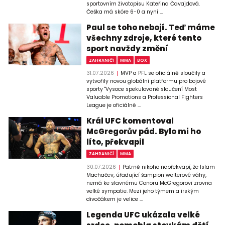
sportovním životopisu Kateřina Čavajdová.
Češka má skóre 6-0 a nyní ...
Paul se toho nebojí. Teď máme
všechny zdroje, které tento
sport navždy změní
ZAHRANIČÍ
MMA
BOX
31.07.2026
MVP a PFL se oficiálně sloučily a
vytvořily novou globální platformu pro bojové
sporty "Vysoce spekulované sloučení Most
Valuable Promotions a Professional Fighters
League je oficiálně ...
Král UFC komentoval
McGregorův pád. Bylo mi ho
líto, překvapil
ZAHRANIČÍ
MMA
30.07.2026
Patrně nikoho nepřekvapí, že Islam
Machačev, úřadující šampion welterové váhy,
nemá ke slavnému Conoru McGregorovi zrovna
velké sympatie. Mezi jeho týmem a irským
divočákem je velice ...
Legenda UFC ukázala velké