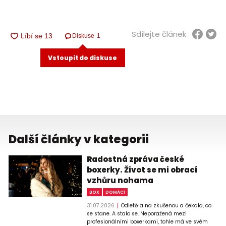
Sdílejte článek
Diskuse
1
Vstoupit do diskuse
Další články v kategorii
Radostná zpráva české
boxerky. Život se mi obrací
vzhůru nohama
BOX
DOMÁCÍ
31.07.2026
Odletěla na zkušenou a čekala, co
se stane. A stalo se. Neporažená mezi
profesionálními boxerkami, tohle má ve svém