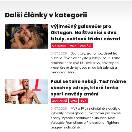
Další články v kategorii
Výjimečný galavečer pro
Oktagon. Na Štvanici o dva
tituly, světová třída i návrat
OKTAGON
MMA
DOMÁCÍ
31.07.2026
Dva tituly, jedna noc, deset let
historie. Štvanice chystá jubilejní bouři. Karta
nabídne hned dvě titulové bitvy, návraty do
klece, české derby dvou mladých talentů a
mnoho dalšího. ...
Paul se toho nebojí. Teď máme
všechny zdroje, které tento
sport navždy změní
ZAHRANIČÍ
MMA
BOX
31.07.2026
MVP a PFL se oficiálně sloučily a
vytvořily novou globální platformu pro bojové
sporty "Vysoce spekulované sloučení Most
Valuable Promotions a Professional Fighters
League je oficiálně ...