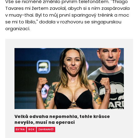
Vše se nicméně změnilo prvním telefonátem. "Thiago
Tavares mi žertem zavolal, abych si s ním zaspárovala
v muay-thai. Byl to můj první sparingový trénink a moc
se mi to líbilo," dodala v rozhovoru se singapurskou
organizací.
Velká odvaha nepomohla, tohle krásce
nevyšlo, musí na operaci
EXTRA
BOX
ZAHRANIČÍ