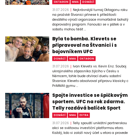
OKTAGON
MMA
DOMÁCÍ
31.07.2026
Nejkrásnější turnaj Oktagonu roku
na pražské Štvanici přinese k příležitosti
desátého výročí organizace mimořádně bohatý
doprovodný program. Fanoušci se v pátek a v
sobotu mohou těšit ...
Byla to bomba. Klevets se
připravoval na Štvanici i s
bojovníkem UFC
DOMÁCÍ
MMA
OKTAGON
31.07.2026
Ivan Klevets vs. Kevin Enz. Souboj
ukrajinského zápasníka žijícího v Česku s
Němcem, tohle bude otvírací duelu sobotní
Štvanice. Klevets absolvoval přípravu klasicky c
PriMMAt gymu ...
Spojte investice se špičkovým
sportem. UFC na rok zdarma.
Telly rozdává balíček Sport
DOMÁCÍ
MMA
EXTRA
31.07.2026
Telly spouští unikátní partnerskou
akci se světovou investiční platformou etoro.
Každý, kdo si založí nový účet u etoro a provede