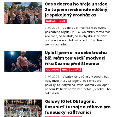
Čas s dcerou ho hřeje u srdce.
Za to jsem neskonale vděčný,
je spokojený Procházka
DOMÁCÍ
MMA
31.07.2026
Co dělá Jiří Procházka od svého
posledního zápasu v UFC? Co zažil v tomto roce,
kde bych, co se stalo, co se chystá? "Chci vám
občas nabídnout takové ohlédnutí za tím, co
jsem v poslední ...
Upletl jsem si na sebe trochu
bič. Mám teď větší motivaci,
říká Kozma před Štvanicí
OKTAGON
MMA
DOMÁCÍ
31.07.2026
V pátek ráno váha a v sobotu boj.
Roky držel titul v Oktagonu, pak přišly ale
porážky, ze kterých se David Kozma vrací opět
nahoru. Po třech nezdarech zvítězil, v sobotu ho
čeká další ...
Oslavy 10 let Oktagonu.
Posunutí turnaje a zábava pro
fanoušky na Štvanici