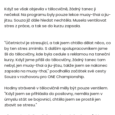
Když se však objevila v tělocvičně, žádný tanec ji
nečekal. Na programu byly pouze lekce muay-thai a jiu-
jitsu. Souza již dále hledat nechtěla. Musela ventilovat
stres z práce, a tak se do kurzu zapsala.
"Účetnictví je stresující, a tak jsem chtěla dělat něco, co
by ten stres zmírnilo. S dalším spolupracovníkem jsme
šli do tělocvičny, kde byla cedule s reklamou na taneční
kurzy. Když jsme přišli do tělocvičny, žádný tanec tam
nebyl, jen muay-thai a jiu-jitsu, takže jsem se nakonec
zapsala na muay-thai," poodhalila začátek své cesty
Souza v rozhovoru pro ONE Championship.
Hodiny strávené v tělocvičně měly být pouze ventilem.
"Když jsem se přihlásila do posilovny, neměla jsem v
úmyslu stát se bojovnicí, chtěla jsem se prostě jen
zbavit se stresu."