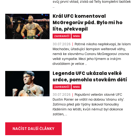
svůj první vklad, získá od Telly kompletní balíček
...
Král UFC komentoval
McGregorův pád. Bylo mi ho
líto, překvapil
ZAHRANIČÍ
MMA
30.07.2026
Patrně nikoho nepřekvapí, že Islam
Machačev, úřadující šampion welterové váhy,
nemá ke slavnému Conoru McGregorovi zrovna
velké sympatie. Mezi jeho týmem a irským
divočákem je velice ...
Legenda UFC ukázala velké
srdce, pomohla stovkám dětí
ZAHRANIČÍ
MMA
30.07.2026
Populární veterán slavné UFC
Dustin Poirier se vrátil na dobrou 'stranu síly'.
Zatímco před pár týdny šokoval fanoušky
řáděním na letišti, kvůli němuž byl dokonce
zatčen, ...
NAČÍST DALŠÍ ČLÁNKY