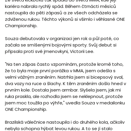
kariéra nabrala rychlý spád. Během čtrnácti měsíců
nastoupila do pěti zápasů a ze všech odcházela se
zdviženou rukou. Těchto výkonů si všimlo i věhlasné ONE
Championship.
Souza debutovala v organizaci jen rok a půl poté, co
začala se smíšenými bojovými sporty. Svůj debut si
připsala proti své jmenovkyni, Victorii Lee.
"Na ten zápas často vzpomínám, protože kromě toho,
že to byla moje první porážka v MMA, jsem odešla s
velmi vážným zraněním. Natrhla jsem si bicepsový sval,
dva vazy na ruce a šlachy. K těm zraněním došlo hned v
prvním kole. Dostala jsem armbar. Slyšela jsem, jak mi
ruka praskla, ale rozhodla jsem se neklepnout, protože
jsem moc toužila po výhře," uvedla Souza v medailonku
ONE Championship.
Brazilská válečnice nastoupila i do druhého kola, ačkoliv
nebyla schopna hýbat levou rukou. A to se jí stalo