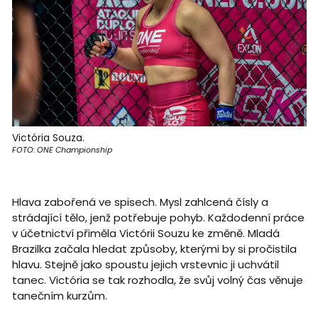
Victória Souza.
FOTO: ONE Championship
Hlava zabořená ve spisech. Mysl zahlcená čísly a
strádající tělo, jenž potřebuje pohyb. Každodenní práce
v účetnictví přiměla Victórii Souzu ke změně. Mladá
Brazilka začala hledat způsoby, kterými by si pročistila
hlavu. Stejně jako spoustu jejich vrstevnic ji uchvátil
tanec. Victória se tak rozhodla, že svůj volný čas věnuje
tanečním kurzům.