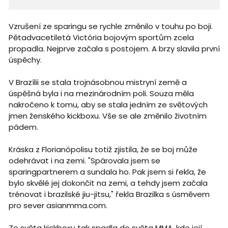
Vzrušení ze sparingu se rychle změnilo v touhu po boji.
Pětadvacetiletá Victória bojovým sportům zcela
propadla. Nejprve začala s postojem. A brzy slavila první
úspěchy.
V Brazílii se stala trojnásobnou mistryní země a
úspěšná byla i na mezinárodním poli. Souza měla
nakročeno k tomu, aby se stala jedním ze světových
jmen ženského kickboxu. Vše se ale změnilo životním
pádem.
Kráska z Florianópolisu totiž zjistila, že se boj může
odehrávat i na zemi. "Spárovala jsem se
sparingpartnerem a sundala ho. Pak jsem si řekla, že
bylo skvělé jej dokončit na zemi, a tehdy jsem začala
trénovat i brazilské jiu-jitsu," řekla Brazilka s úsměvem
pro sever asianmma.com.
Ze světa kickboxu tak spadla do světa MMA, kde její