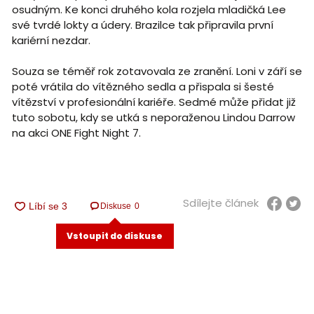
osudným. Ke konci druhého kola rozjela mladičká Lee
své tvrdé lokty a údery. Brazilce tak připravila první
kariérní nezdar.
Souza se téměř rok zotavovala ze zranění. Loni v září se
poté vrátila do vítězného sedla a přispala si šesté
vítězství v profesionální kariéře. Sedmé může přidat již
tuto sobotu, kdy se utká s neporaženou Lindou Darrow
na akci ONE Fight Night 7.
Sdílejte článek
Diskuse
0
Vstoupit do diskuse