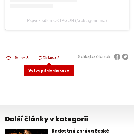
Pspvek sdlen OKTAGON (@oktagonmma)
Sdílejte článek
Diskuse
2
Vstoupit do diskuse
Další články v kategorii
Radostná zpráva české