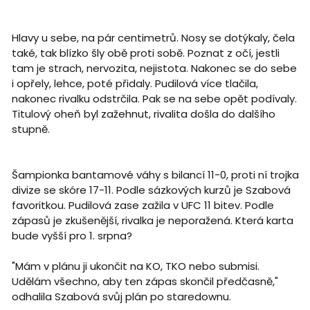
Hlavy u sebe, na pár centimetrů. Nosy se dotýkaly, čela
také, tak blízko šly obě proti sobě. Poznat z očí, jestli
tam je strach, nervozita, nejistota. Nakonec se do sebe
i opřely, lehce, poté přidaly. Pudilová více tlačila,
nakonec rivalku odstrčila. Pak se na sebe opět podívaly.
Titulový oheň byl zažehnut, rivalita došla do dalšího
stupně.
Šampionka bantamové váhy s bilancí 11-0, proti ní trojka
divize se skóre 17-11. Podle sázkových kurzů je Szabová
favoritkou. Pudilová zase zažila v UFC 11 bitev. Podle
zápasů je zkušenější, rivalka je neporažená. Která karta
bude vyšší pro 1. srpna?
"Mám v plánu ji ukončit na KO, TKO nebo submisi.
Udělám všechno, aby ten zápas skončil předčasně,"
odhalila Szabová svůj plán po staredownu.