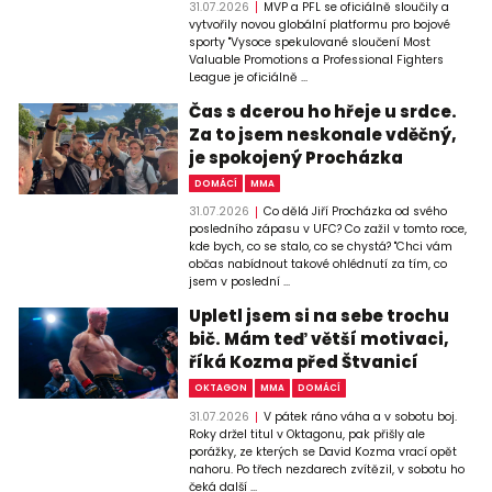
31.07.2026
MVP a PFL se oficiálně sloučily a
vytvořily novou globální platformu pro bojové
sporty "Vysoce spekulované sloučení Most
Valuable Promotions a Professional Fighters
League je oficiálně ...
Čas s dcerou ho hřeje u srdce.
Za to jsem neskonale vděčný,
je spokojený Procházka
DOMÁCÍ
MMA
31.07.2026
Co dělá Jiří Procházka od svého
posledního zápasu v UFC? Co zažil v tomto roce,
kde bych, co se stalo, co se chystá? "Chci vám
občas nabídnout takové ohlédnutí za tím, co
jsem v poslední ...
Upletl jsem si na sebe trochu
bič. Mám teď větší motivaci,
říká Kozma před Štvanicí
OKTAGON
MMA
DOMÁCÍ
31.07.2026
V pátek ráno váha a v sobotu boj.
Roky držel titul v Oktagonu, pak přišly ale
porážky, ze kterých se David Kozma vrací opět
nahoru. Po třech nezdarech zvítězil, v sobotu ho
čeká další ...