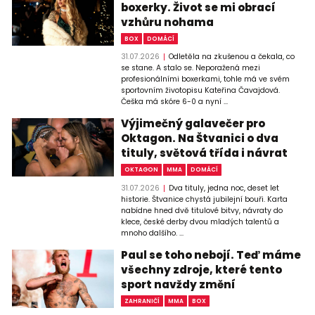
boxerky. Život se mi obrací
vzhůru nohama
BOX
DOMÁCÍ
31.07.2026
Odletěla na zkušenou a čekala, co
se stane. A stalo se. Neporažená mezi
profesionálními boxerkami, tohle má ve svém
sportovním životopisu Kateřina Čavajdová.
Češka má skóre 6-0 a nyní ...
Výjimečný galavečer pro
Oktagon. Na Štvanici o dva
tituly, světová třída i návrat
OKTAGON
MMA
DOMÁCÍ
31.07.2026
Dva tituly, jedna noc, deset let
historie. Štvanice chystá jubilejní bouři. Karta
nabídne hned dvě titulové bitvy, návraty do
klece, české derby dvou mladých talentů a
mnoho dalšího. ...
Paul se toho nebojí. Teď máme
všechny zdroje, které tento
sport navždy změní
ZAHRANIČÍ
MMA
BOX