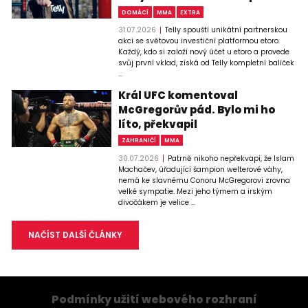
DOMÁCÍ
MMA
EXTRA
31.07.2026
Telly spouští unikátní partnerskou
akci se světovou investiční platformou etoro.
Každý, kdo si založí nový účet u etoro a provede
svůj první vklad, získá od Telly kompletní balíček
...
Král UFC komentoval
McGregorův pád. Bylo mi ho
líto, překvapil
ZAHRANIČÍ
MMA
30.07.2026
Patrně nikoho nepřekvapí, že Islam
Machačev, úřadující šampion welterové váhy,
nemá ke slavnému Conoru McGregorovi zrovna
velké sympatie. Mezi jeho týmem a irským
divočákem je velice ...
NAČÍST DALŠÍ ČLÁNKY
Podmínky užití webového rozhraní