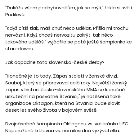
"Dokážu všem pochybovačům, jak se mýlí," řekla si své i
Pudilová.
"Když cítíš tlak, máš chuť něco udělat. Přišla mi trochu
nervózní. Když chceš nervozitu zakrýt, tak něco
takového uděláš," vyjádřila se poté ještě šampionka ke
staredownu.
Jak dopadne toto slovensko-české derby?
"Konečně je to tady. Zápas století v ženské divizi.
Souboj, který se připravoval celé roky. Největší ženský
zápas v historii česko-slovenského MMA se konečně
uskuteční na posvátné Štvanici," je natěšená také
organizace Oktagon, která na Štvanici bude slavit
deset let svého života v bojovém světě.
Dvojnásobná šampionka Oktagonu vs. veteránka UFC.
Neporažená královna vs. nemilosrdná vyzývatelka.