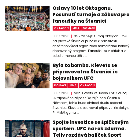
Oslavy 10 let Oktagonu.
Posunutí turnaje a zábava pro
fanoušky na Štvanici
OKTAGON
MMA
DOMÁCÍ
31.07.2026
Nejkrásnější turnaj Oktagonu roku
na pražské Štvanici přinese k příležitosti
desátého výročí organizace mimořádně bohatý
doprovodný program. Fanoušci se v pátek a v
sobotu mohou těšit ...
Byla to bomba. Klevets se
připravoval na Štvanici i s
bojovníkem UFC
DOMÁCÍ
MMA
OKTAGON
31.07.2026
Ivan Klevets vs. Kevin Enz. Souboj
ukrajinského zápasníka žijícího v Česku s
Němcem, tohle bude otvírací duelu sobotní
Štvanice. Klevets absolvoval přípravu klasicky c
PriMMAt gymu ...
Spojte investice se špičkovým
sportem. UFC na rok zdarma.
Telly rozdává balíček Sport