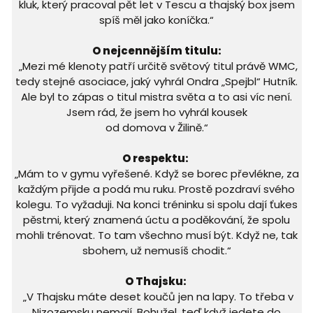
kluk, který pracoval pět let v Tescu a thajský box jsem
spíš měl jako koníčka.“
O nejcennějším titulu:
„Mezi mé klenoty patří určitě světový titul právě WMC,
tedy stejné asociace, jaký vyhrál Ondra „Spejbl“ Hutník.
Ale byl to zápas o titul mistra světa a to asi víc není.
Jsem rád, že jsem ho vyhrál kousek
od domova v Žilině.“
O respektu:
„Mám to v gymu vyřešené. Když se borec převlékne, za
každým přijde a podá mu ruku. Prostě pozdraví svého
kolegu. To vyžaduji. Na konci tréninku si spolu dají ťukes
pěstmi, který znamená úctu a poděkování, že spolu
mohli trénovat. To tam všechno musí být. Když ne, tak
sbohem, už nemusíš chodit.“
O Thajsku:
„V Thajsku máte deset koučů jen na lapy. To třeba v
Nizozemsku nemají. Bohužel, teď když jedete do