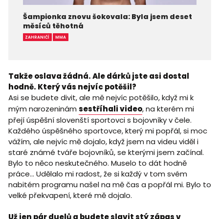
Šampionka znovu šokovala: Byla jsem deset
měsíců těhotná
ZAHRANIČÍ
MMA
Takže oslava žádná. Ale dárků jste asi dostal
hodně. Který vás nejvíc potěšil?
Asi se budete divit, ale mě nejvíc potěšilo, když mi k
mým narozeninám
sestříhali video
, na kterém mi
přejí úspěšní slovenští sportovci s bojovníky v čele.
Každého úspěšného sportovce, který mi popřál, si moc
vážím, ale nejvíc mě dojalo, když jsem na videu viděl i
staré známé tváře bojovníků, se kterými jsem začínal.
Bylo to něco neskutečného. Muselo to dát hodně
práce… Udělalo mi radost, že si každý v tom svém
nabitém programu našel na mě čas a popřál mi. Bylo to
velké překvapení, které mě dojalo.
Už jen pár duelů a budete slavit stý zápas v