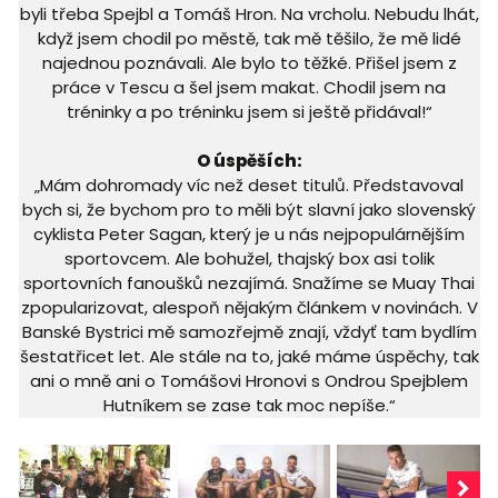
byli třeba Spejbl a Tomáš Hron. Na vrcholu. Nebudu lhát,
když jsem chodil po městě, tak mě těšilo, že mě lidé
najednou poznávali. Ale bylo to těžké. Přišel jsem z
práce v Tescu a šel jsem makat. Chodil jsem na
tréninky a po tréninku jsem si ještě přidával!“
O úspěších:
„Mám dohromady víc než deset titulů. Představoval
bych si, že bychom pro to měli být slavní jako slovenský
cyklista Peter Sagan, který je u nás nejpopulárnějším
sportovcem. Ale bohužel, thajský box asi tolik
sportovních fanoušků nezajímá. Snažíme se Muay Thai
zpopularizovat, alespoň nějakým článkem v novinách. V
Banské Bystrici mě samozřejmě znají, vždyť tam bydlím
šestatřicet let. Ale stále na to, jaké máme úspěchy, tak
ani o mně ani o Tomášovi Hronovi s Ondrou Spejblem
Hutníkem se zase tak moc nepíše.“