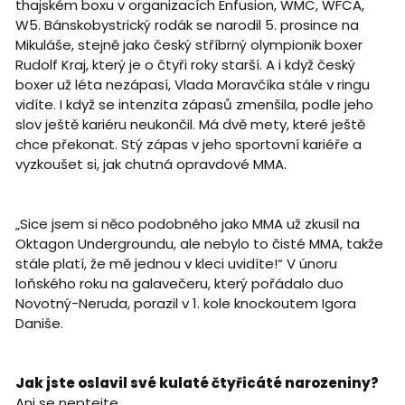
thajském boxu v organizacích Enfusion, WMC, WFCA,
W5. Bánskobystrický rodák se narodil 5. prosince na
Mikuláše, stejně jako český stříbrný olympionik boxer
Rudolf Kraj, který je o čtyři roky starší. A i když český
boxer už léta nezápasí, Vlada Moravčíka stále v ringu
vidíte. I když se intenzita zápasů zmenšila, podle jeho
slov ještě kariéru neukončil. Má dvě mety, které ještě
chce překonat. Stý zápas v jeho sportovní kariéře a
vyzkoušet si, jak chutná opravdové MMA.
„Sice jsem si něco podobného jako MMA už zkusil na
Oktagon Undergroundu, ale nebylo to čisté MMA, takže
stále platí, že mě jednou v kleci uvidíte!“ V únoru
loňského roku na galavečeru, který pořádalo duo
Novotný-Neruda, porazil v 1. kole knockoutem Igora
Daniše.
Jak jste oslavil své kulaté čtyřicáté narozeniny?
Ani se neptejte...