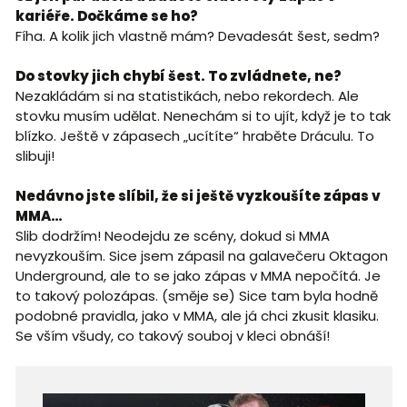
kariéře. Dočkáme se ho?
Fíha. A kolik jich vlastně mám? Devadesát šest, sedm?
Do stovky jich chybí šest. To zvládnete, ne?
Nezakládám si na statistikách, nebo rekordech. Ale
stovku musím udělat. Nenechám si to ujít, když je to tak
blízko. Ještě v zápasech „ucítíte“ hraběte Dráculu. To
slibuji!
Nedávno jste slíbil, že si ještě vyzkoušíte zápas v
MMA…
Slib dodržím! Neodejdu ze scény, dokud si MMA
nevyzkouším. Sice jsem zápasil na galavečeru Oktagon
Underground, ale to se jako zápas v MMA nepočítá. Je
to takový polozápas. (směje se) Sice tam byla hodně
podobné pravidla, jako v MMA, ale já chci zkusit klasiku.
Se vším všudy, co takový souboj v kleci obnáší!