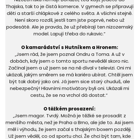
Thajska, tak to je čistá komerce. V gymech se připravují
děti a starší chlápkové z celého světa. A všichni stejně.
Není skoro rozdíl, jestli tam jste poprvé, nebo už
podesáté. Ale je pravda, že už přebírají ten nizozemský
model. Lapují třeba do rukavic.“
O kamarádství s Hutníkem a Hronem:
„Jsem rád, že jsem poznal Ondru a Toma. A už v
dobách, kdy jsem o tomto sportu nevěděl skoro nic.
Začínal jsem a už jsem se na ně díval v televizi. Oni mi
ukázali, jakým směrem se má kariéra ubírat. Chtěl jsem
být tak dobrý jako oni. Já jsem sice starý chuduš, ale
nebezpečný! Hlavními motivátory byli oni. Ukázali mi
cestu, že se na vrchol dá dostat.“
O těžkém prosazení:
„Jsem magor. Tvrdý. Možná je těžké se prosadit z
menšího města, než je Praha a Brno, ale jde to. Asi jsem
měl i výhodu, že jsem začal s thajským boxem později.
Už jsem věděl, co od sportu chci. Že chci být tam, kde