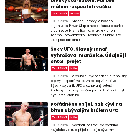
Divoký staredown. Polibek
málem rozpoutal rvačku
ZAHRANIČÍ
EXTRA
30.07.2026
Sheena Bathory je hvězdou
organizace Power Slap a neporaženou boxerkou
organizace Misfits Boxing. A jak je vidno, i
zdatnou provokatérkou. Rodačka z Maďarska
totiž před blížícím se ...
Šok v UFC. Slavný ranař
vyhrožoval manželce. Údajně ji
chtěl i přejet
ZAHRANIČÍ
MMA
30.07.2026
V průběhu týdne zasáhla fanoušky
bojových sportů velice znepokojivá zpráva.
Bývalý bojovník UFC a uznávaný veterán
Anthony Smith byl zatčen policií. A přestože byl
nyní propuštěn na ...
Pořádně se opíjel, pak kývl na
bitvu s bývalým králem UFC
ZAHRANIČÍ
MMA
30.07.2026
Neváhal, naskočil do pořádně
rozjetého vlaku a přijal souboj s bývalým