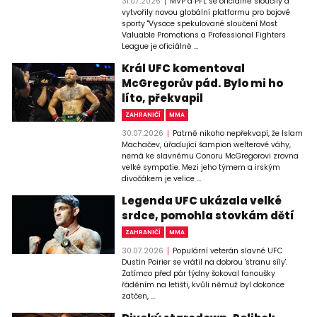
31.07.2026
MVP a PFL se oficiálně sloučily a
vytvořily novou globální platformu pro bojové
sporty "Vysoce spekulované sloučení Most
Valuable Promotions a Professional Fighters
League je oficiálně ...
Král UFC komentoval
McGregorův pád. Bylo mi ho
líto, překvapil
ZAHRANIČÍ
MMA
30.07.2026
Patrně nikoho nepřekvapí, že Islam
Machačev, úřadující šampion welterové váhy,
nemá ke slavnému Conoru McGregorovi zrovna
velké sympatie. Mezi jeho týmem a irským
divočákem je velice ...
Legenda UFC ukázala velké
srdce, pomohla stovkám dětí
ZAHRANIČÍ
MMA
30.07.2026
Populární veterán slavné UFC
Dustin Poirier se vrátil na dobrou 'stranu síly'.
Zatímco před pár týdny šokoval fanoušky
řáděním na letišti, kvůli němuž byl dokonce
zatčen, ...