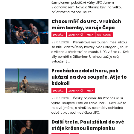
šampionem polotěžké váhy UFC Janem
Blachowiczem. Navajo Stirling kývl na velkou
příležitost a rozhodl se, že ...
Chaos míří do UFC. V rukách
mám bomby, varuje Čepo
DOMÁCÍ
ZAHRANIČÍ
MMA
OKTAGON
29.07.2026
Premiérové vystoupení mezi elitou
se blíží. Vlasto Čepo, bývalý rváč Oktagonu, se již
o víkendu představí na eventu UFC v Srbsku. Své
síly poměří s Gilbertem Urbinou, zažije svůj
vytoužený ...
Procházka zdolal horu, pak
ukázal na dva soupeře. Ať je to
kdokoli
DOMÁCÍ
ZAHRANIČÍ
MMA
29.07.2026
Český bojovník Jiří Procházka si
vybral soupeře. Poté, co zdolal horu Fudži ukázal
na dvě jména, s nimiž by se chtěl v dohledné
době utkat pod hlavičkou UFC.
Další trefa. Paul zlákal do své
stáje krásnou šampionku