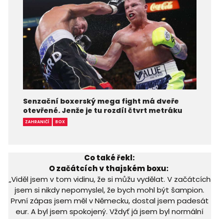
Senzační boxerský mega fight má dveře
otevřené. Jenže je tu rozdíl čtvrt metráku
ZAHRANIČÍ
BOX
Co také řekl:
O začátcích v thajském boxu:
„Viděl jsem v tom vidinu, že si můžu vydělat. V začátcích
jsem si nikdy nepomyslel, že bych mohl být šampion.
První zápas jsem měl v Německu, dostal jsem padesát
eur. A byl jsem spokojený. Vždyť já jsem byl normální