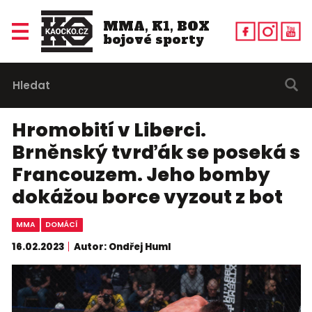
MMA, K1, BOX
bojové sporty
Hromobití v Liberci.
Brněnský tvrďák se poseká s
Francouzem. Jeho bomby
dokážou borce vyzout z bot
MMA
DOMÁCÍ
16.02.2023
Autor: Ondřej Huml