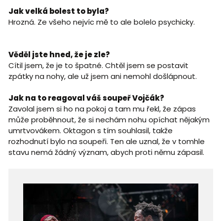
Jak velká bolest to byla?
Hrozná. Ze všeho nejvíc mě to ale bolelo psychicky.
Věděl jste hned, že je zle?
Cítil jsem, že je to špatné. Chtěl jsem se postavit
zpátky na nohy, ale už jsem ani nemohl došlápnout.
Jak na to reagoval váš soupeř Vojčák?
Zavolal jsem si ho na pokoj a tam mu řekl, že zápas
může proběhnout, že si nechám nohu opíchat nějakým
umrtvovákem. Oktagon s tím souhlasil, takže
rozhodnutí bylo na soupeři. Ten ale uznal, že v tomhle
stavu nemá žádný význam, abych proti němu zápasil.