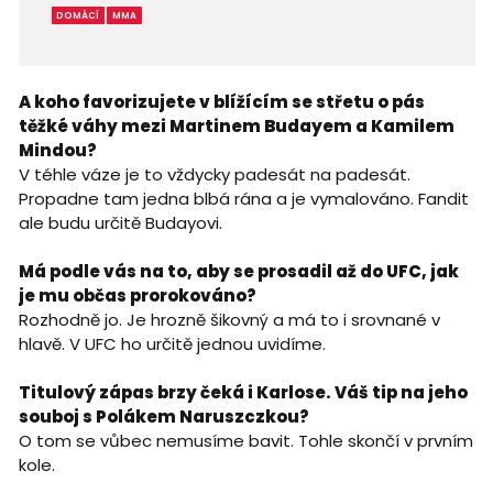
DOMÁCÍ
MMA
A koho favorizujete v blížícím se střetu o pás
těžké váhy mezi Martinem Budayem a Kamilem
Mindou?
V téhle váze je to vždycky padesát na padesát.
Propadne tam jedna blbá rána a je vymalováno. Fandit
ale budu určitě Budayovi.
Má podle vás na to, aby se prosadil až do UFC, jak
je mu občas prorokováno?
Rozhodně jo. Je hrozně šikovný a má to i srovnané v
hlavě. V UFC ho určitě jednou uvidíme.
Titulový zápas brzy čeká i Karlose. Váš tip na jeho
souboj s Polákem Naruszczkou?
O tom se vůbec nemusíme bavit. Tohle skončí v prvním
kole.