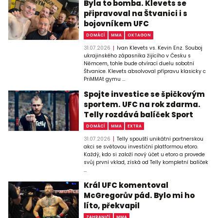
Byla to bomba. Klevets se
připravoval na Štvanici i s
bojovníkem UFC
DOMÁCÍ
MMA
OKTAGON
31.07.2026
Ivan Klevets vs. Kevin Enz. Souboj
ukrajinského zápasníka žijícího v Česku s
Němcem, tohle bude otvírací duelu sobotní
Štvanice. Klevets absolvoval přípravu klasicky c
PriMMAt gymu ...
Spojte investice se špičkovým
sportem. UFC na rok zdarma.
Telly rozdává balíček Sport
DOMÁCÍ
MMA
EXTRA
31.07.2026
Telly spouští unikátní partnerskou
akci se světovou investiční platformou etoro.
Každý, kdo si založí nový účet u etoro a provede
svůj první vklad, získá od Telly kompletní balíček
...
Král UFC komentoval
McGregorův pád. Bylo mi ho
líto, překvapil
ZAHRANIČÍ
MMA