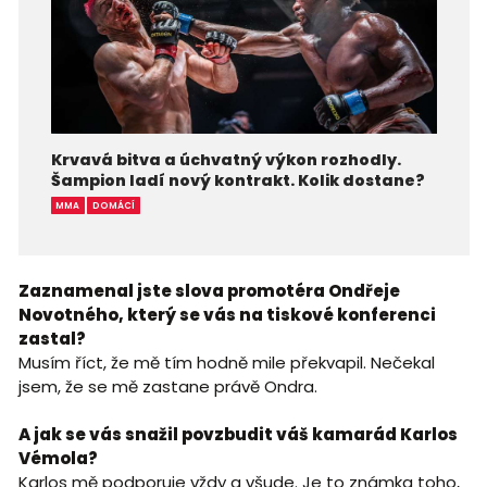
Krvavá bitva a úchvatný výkon rozhodly.
Šampion ladí nový kontrakt. Kolik dostane?
MMA
DOMÁCÍ
Zaznamenal jste slova promotéra Ondřeje
Novotného, který se vás na tiskové konferenci
zastal?
Musím říct, že mě tím hodně mile překvapil. Nečekal
jsem, že se mě zastane právě Ondra.
A jak se vás snažil povzbudit váš kamarád Karlos
Vémola?
Karlos mě podporuje vždy a všude. Je to známka toho,