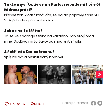
Takže myslíte, že s ním Karlos nebude mít téměř
žádnou práci?
Přesně tak. Zvlášť když vím, že dá do přípravy zase 200
%. A já budu spárovat s ním.
Jak se na to těšíte?
Já se ve sparingu těším na každého, kdo stojí proti
mně. Dodává mi to takovou mou vnitřní sílu.
A šetří vás Karlos trochu?
Spíš mi dává neskutečný bomby!
Sdílejte článek
Diskuse
1