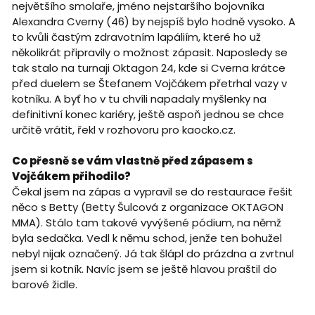
největšího smolaře, jméno nejstaršího bojovníka
Alexandra Cverny (46) by nejspíš bylo hodně vysoko. A
to kvůli častým zdravotním lapáliím, které ho už
několikrát připravily o možnost zápasit. Naposledy se
tak stalo na turnaji Oktagon 24, kde si Cverna krátce
před duelem se Štefanem Vojčákem přetrhal vazy v
kotníku. A byť ho v tu chvíli napadaly myšlenky na
definitivní konec kariéry, ještě aspoň jednou se chce
určitě vrátit, řekl v rozhovoru pro kaocko.cz.
Co přesně se vám vlastně před zápasem s
Vojčákem přihodilo?
Čekal jsem na zápas a vypravil se do restaurace řešit
něco s Betty (Betty Šulcová z organizace OKTAGON
MMA). Stálo tam takové vyvýšené pódium, na němž
byla sedačka. Vedl k němu schod, jenže ten bohužel
nebyl nijak označený. Já tak šlápl do prázdna a zvrtnul
jsem si kotník. Navíc jsem se ještě hlavou praštil do
barové židle.