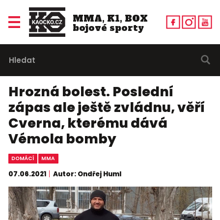
MMA, K1, BOX
bojové sporty
Hrozná bolest. Poslední
zápas ale ještě zvládnu, věří
Cverna, kterému dává
Vémola bomby
DOMÁCÍ
MMA
07.06.2021
Autor: Ondřej Huml