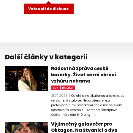
Vstoupit do diskuse
Další články v kategorii
Radostná zpráva české
boxerky. Život se mi obrací
vzhůru nohama
BOX
DOMÁCÍ
31.07.2026
Odletěla na zkušenou a čekala, co
se stane. A stalo se. Neporažená mezi
profesionálními boxerkami, tohle má ve svém
sportovním životopisu Kateřina Čavajdová.
Češka má skóre 6-0 a nyní ...
Výjimečný galavečer pro
Oktagon. Na Štvanici o dva