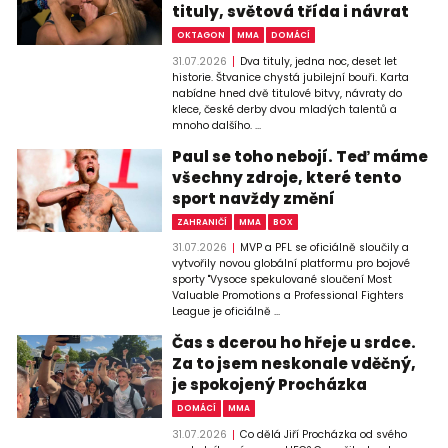
tituly, světová třída i návrat
OKTAGON
MMA
DOMÁCÍ
31.07.2026
Dva tituly, jedna noc, deset let
historie. Štvanice chystá jubilejní bouři. Karta
nabídne hned dvě titulové bitvy, návraty do
klece, české derby dvou mladých talentů a
mnoho dalšího. ...
Paul se toho nebojí. Teď máme
všechny zdroje, které tento
sport navždy změní
ZAHRANIČÍ
MMA
BOX
31.07.2026
MVP a PFL se oficiálně sloučily a
vytvořily novou globální platformu pro bojové
sporty "Vysoce spekulované sloučení Most
Valuable Promotions a Professional Fighters
League je oficiálně ...
Čas s dcerou ho hřeje u srdce.
Za to jsem neskonale vděčný,
je spokojený Procházka
DOMÁCÍ
MMA
31.07.2026
Co dělá Jiří Procházka od svého