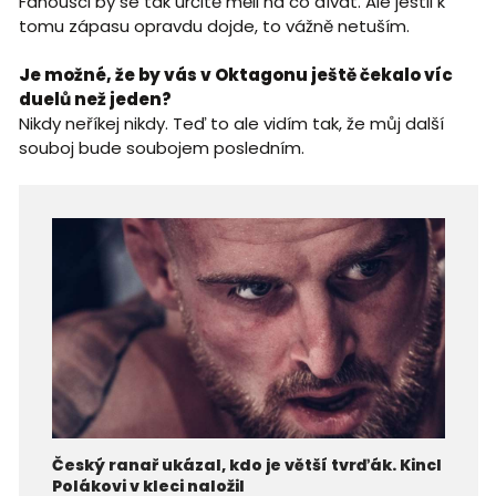
Fanoušci by se tak určitě měli na co dívat. Ale jestli k
tomu zápasu opravdu dojde, to vážně netuším.
Je možné, že by vás v Oktagonu ještě čekalo víc
duelů než jeden?
Nikdy neříkej nikdy. Teď to ale vidím tak, že můj další
souboj bude soubojem posledním.
Český ranař ukázal, kdo je větší tvrďák. Kincl
Polákovi v kleci naložil