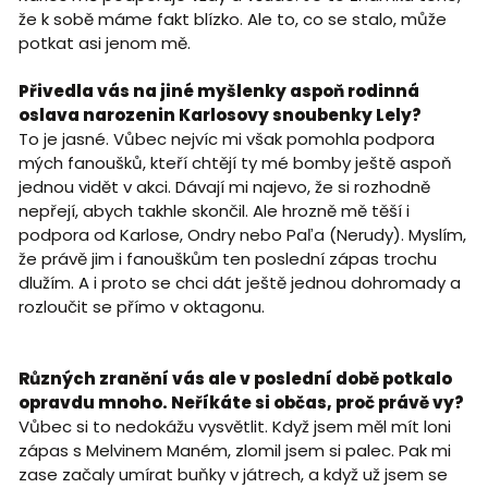
že k sobě máme fakt blízko. Ale to, co se stalo, může
potkat asi jenom mě.
Přivedla vás na jiné myšlenky aspoň rodinná
oslava narozenin Karlosovy snoubenky Lely?
To je jasné. Vůbec nejvíc mi však pomohla podpora
mých fanoušků, kteří chtějí ty mé bomby ještě aspoň
jednou vidět v akci. Dávají mi najevo, že si rozhodně
nepřejí, abych takhle skončil. Ale hrozně mě těší i
podpora od Karlose, Ondry nebo Paľa (Nerudy). Myslím,
že právě jim i fanouškům ten poslední zápas trochu
dlužím. A i proto se chci dát ještě jednou dohromady a
rozloučit se přímo v oktagonu.
Různých zranění vás ale v poslední době potkalo
opravdu mnoho. Neříkáte si občas, proč právě vy?
Vůbec si to nedokážu vysvětlit. Když jsem měl mít loni
zápas s Melvinem Maném, zlomil jsem si palec. Pak mi
zase začaly umírat buňky v játrech, a když už jsem se