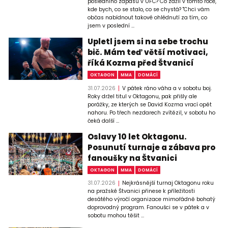
posledního zápasu v UFC? Co zažil v tomto roce,
kde bych, co se stalo, co se chystá? "Chci vám
občas nabídnout takové ohlédnutí za tím, co
jsem v poslední ...
Upletl jsem si na sebe trochu
bič. Mám teď větší motivaci,
říká Kozma před Štvanicí
OKTAGON
MMA
DOMÁCÍ
31.07.2026
V pátek ráno váha a v sobotu boj.
Roky držel titul v Oktagonu, pak přišly ale
porážky, ze kterých se David Kozma vrací opět
nahoru. Po třech nezdarech zvítězil, v sobotu ho
čeká další ...
Oslavy 10 let Oktagonu.
Posunutí turnaje a zábava pro
fanoušky na Štvanici
OKTAGON
MMA
DOMÁCÍ
31.07.2026
Nejkrásnější turnaj Oktagonu roku
na pražské Štvanici přinese k příležitosti
desátého výročí organizace mimořádně bohatý
doprovodný program. Fanoušci se v pátek a v
sobotu mohou těšit ...