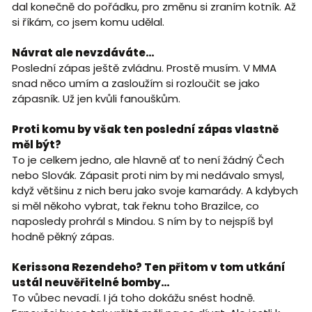
dal konečně do pořádku, pro změnu si zraním kotník. Až
si říkám, co jsem komu udělal.
Návrat ale nevzdáváte…
Poslední zápas ještě zvládnu. Prostě musím. V MMA
snad něco umím a zasloužím si rozloučit se jako
zápasník. Už jen kvůli fanouškům.
Proti komu by však ten poslední zápas vlastně
měl být?
To je celkem jedno, ale hlavně ať to není žádný Čech
nebo Slovák. Zápasit proti nim by mi nedávalo smysl,
když většinu z nich beru jako svoje kamarády. A kdybych
si měl někoho vybrat, tak řeknu toho Brazilce, co
naposledy prohrál s Mindou. S ním by to nejspíš byl
hodně pěkný zápas.
Kerissona Rezendeho? Ten přitom v tom utkání
ustál neuvěřitelné bomby…
To vůbec nevadí. I já toho dokážu snést hodně.