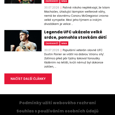
ZAHRANIČÍ
MMA
30.07.2026
Patrně nikoho nepřekvapí, že Islam
Machačev, úřadující šampion welterové váhy,
nemá ke slavnému Conoru McGregorovi zrovna
velké sympatie. Mezi jeho týmem a irským
divočákem je velice ...
Legenda UFC ukázala velké
srdce, pomohla stovkám dětí
ZAHRANIČÍ
MMA
30.07.2026
Populární veterán slavné UFC
Dustin Poirier se vrátil na dobrou 'stranu síly'.
Zatímco před pár týdny šokoval fanoušky
řáděním na letišti, kvůli němuž byl dokonce
zatčen, ...
NAČÍST DALŠÍ ČLÁNKY
Podmínky užití webového rozhraní
Souhlas s používáním osobních údajů