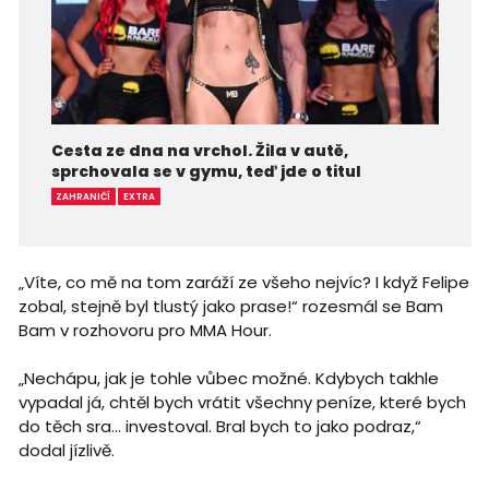
Cesta ze dna na vrchol. Žila v autě,
sprchovala se v gymu, teď jde o titul
ZAHRANIČÍ
EXTRA
„Víte, co mě na tom zaráží ze všeho nejvíc? I když Felipe
zobal, stejně byl tlustý jako prase!“ rozesmál se Bam
Bam v rozhovoru pro MMA Hour.
„Nechápu, jak je tohle vůbec možné. Kdybych takhle
vypadal já, chtěl bych vrátit všechny peníze, které bych
do těch sra... investoval. Bral bych to jako podraz,“
dodal jízlivě.