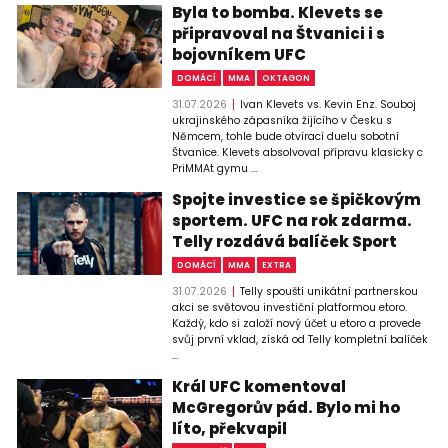
Byla to bomba. Klevets se
připravoval na Štvanici i s
bojovníkem UFC
DOMÁCÍ
MMA
OKTAGON
31.07.2026
Ivan Klevets vs. Kevin Enz. Souboj
ukrajinského zápasníka žijícího v Česku s
Němcem, tohle bude otvírací duelu sobotní
Štvanice. Klevets absolvoval přípravu klasicky c
PriMMAt gymu ...
Spojte investice se špičkovým
sportem. UFC na rok zdarma.
Telly rozdává balíček Sport
DOMÁCÍ
MMA
EXTRA
31.07.2026
Telly spouští unikátní partnerskou
akci se světovou investiční platformou etoro.
Každý, kdo si založí nový účet u etoro a provede
svůj první vklad, získá od Telly kompletní balíček
...
Král UFC komentoval
McGregorův pád. Bylo mi ho
líto, překvapil