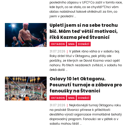
posledního zápasu v UFC? Co zažil v tomto roce,
kde bych, co se stalo, co se chystá? "Chci vám
občas nabídnout takové ohlédnutí za tím, co
jsem v poslední ...
Upletl jsem si na sebe trochu
bič. Mám teď větší motivaci,
říká Kozma před Štvanicí
OKTAGON
MMA
DOMÁCÍ
31.07.2026
V pátek ráno váha a v sobotu boj.
Roky držel titul v Oktagonu, pak přišly ale
porážky, ze kterých se David Kozma vrací opět
nahoru. Po třech nezdarech zvítězil, v sobotu ho
čeká další ...
Oslavy 10 let Oktagonu.
Posunutí turnaje a zábava pro
fanoušky na Štvanici
OKTAGON
MMA
DOMÁCÍ
31.07.2026
Nejkrásnější turnaj Oktagonu roku
na pražské Štvanici přinese k příležitosti
desátého výročí organizace mimořádně bohatý
doprovodný program. Fanoušci se v pátek a v
sobotu mohou těšit ...