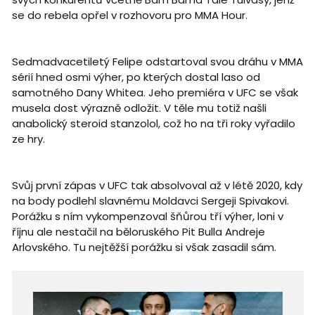
se do rebela opřel v rozhovoru pro MMA Hour.
Sedmadvacetiletý Felipe odstartoval svou dráhu v MMA
sérií hned osmi výher, po kterých dostal laso od
samotného Dany Whitea. Jeho premiéra v UFC se však
musela dost výrazně odložit. V těle mu totiž našli
anabolický steroid stanzolol, což ho na tři roky vyřadilo
ze hry.
Svůj první zápas v UFC tak absolvoval až v létě 2020, kdy
na body podlehl slavnému Moldavci Sergeji Spivakovi.
Porážku s ním vykompenzoval šňůrou tří výher, loni v
říjnu ale nestačil na běloruského Pit Bulla Andreje
Arlovského. Tu nejtěžší porážku si však zasadil sám.