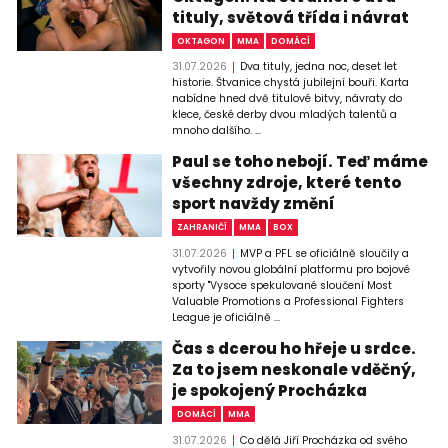
tituly, světová třída i návrat
OKTAGON
MMA
DOMÁCÍ
31.07.2026
Dva tituly, jedna noc, deset let
historie. Štvanice chystá jubilejní bouři. Karta
nabídne hned dvě titulové bitvy, návraty do
klece, české derby dvou mladých talentů a
mnoho dalšího. ...
Paul se toho nebojí. Teď máme
všechny zdroje, které tento
sport navždy změní
ZAHRANIČÍ
MMA
BOX
31.07.2026
MVP a PFL se oficiálně sloučily a
vytvořily novou globální platformu pro bojové
sporty "Vysoce spekulované sloučení Most
Valuable Promotions a Professional Fighters
League je oficiálně ...
Čas s dcerou ho hřeje u srdce.
Za to jsem neskonale vděčný,
je spokojený Procházka
DOMÁCÍ
MMA
31.07.2026
Co dělá Jiří Procházka od svého