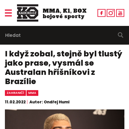
MMA, K1, BOX
bojové sporty
I když zobal, stejně byl tlustý
jako prase, vysmál se
Australan hříšníkovi z
Brazílie
ZAHRANIČÍ
MMA
11.02.2022
Autor: Ondřej Huml