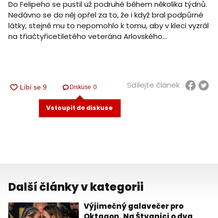
Do Felipeho se pustil už podruhé během několika týdnů.
Nedávno se do něj opřel za to, že i když bral podpůrné
látky, stejně mu to nepomohlo k tomu, aby v kleci vyzrál
na třiačtyřicetiletého veterána Arlovského...
Sdílejte článek
Diskuse
0
Vstoupit do diskuse
Další články v kategorii
Výjimečný galavečer pro
Oktagon. Na Štvanici o dva