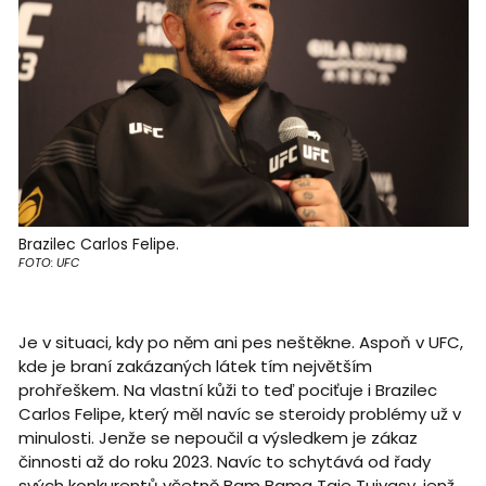
Brazilec Carlos Felipe.
FOTO: UFC
Je v situaci, kdy po něm ani pes neštěkne. Aspoň v UFC,
kde je braní zakázaných látek tím největším
prohřeškem. Na vlastní kůži to teď pociťuje i Brazilec
Carlos Felipe, který měl navíc se steroidy problémy už v
minulosti. Jenže se nepoučil a výsledkem je zákaz
činnosti až do roku 2023. Navíc to schytává od řady
svých konkurentů včetně Bam Bama Taie Tuivasy, jenž