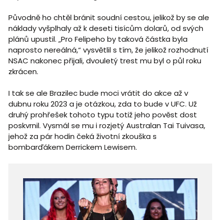
Původně ho chtěl bránit soudní cestou, jelikož by se ale
náklady vyšplhaly až k deseti tisícům dolarů, od svých
plánů upustil. „Pro Felipeho by taková částka byla
naprosto nereálná,“ vysvětlil s tím, že jelikož rozhodnutí
NSAC nakonec přijali, dvouletý trest mu byl o půl roku
zkrácen.
I tak se ale Brazilec bude moci vrátit do akce až v
dubnu roku 2023 a je otázkou, zda to bude v UFC. Už
druhý prohřešek tohoto typu totiž jeho pověst dost
poskvrnil. Vysmál se mu i rozjetý Australan Tai Tuivasa,
jehož za pár hodin čeká životní zkouška s
bombarďákem Derrickem Lewisem.