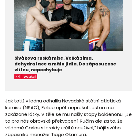
Sivákova ruská mise. Velká zima,
dehydratace a málo jídla. Do zápasu zase
vlítnu, nepochybuje
K-1
DOMÁCÍ
Jak totiž v lednu odhalila Nevadská státní atletická
komise (NSAC), Felipe opět neprošel testem na
zakázané látky. V těle se mu našly stopy boldenonu. „Je
to pro nás obrovské překvapení. Ručím ale za to, že
vědomě Carlos steroidy určitě neužíval,“ hájil svého
zápasníka manažer Tiago Okamura.