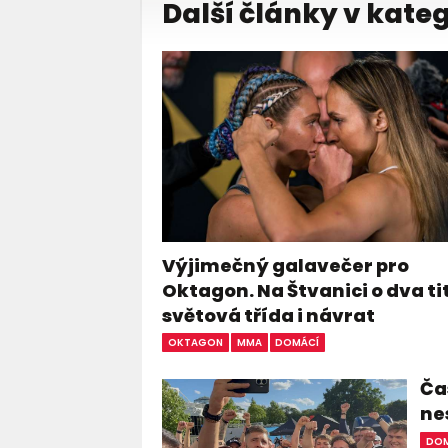
Další články v kateg
Výjimečný galavečer pro
Oktagon. Na Štvanici o dva ti
světová třída i návrat
OKTAGON
MMA
DOMÁCÍ
Čas
ne
DOM