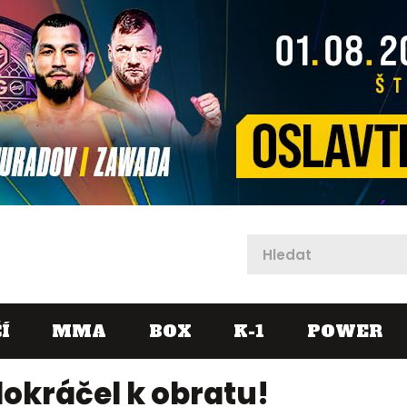
X
Í
MMA
BOX
K-1
POWER
 dokráčel k obratu!