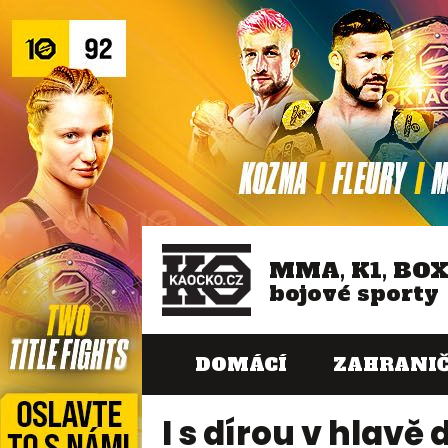
MMA, K1, BO
bojové sporty
DOMÁCÍ
ZAHRANIČ
I s dírou v hlavě