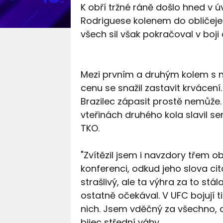
K obří tržné ráně došlo hned v 
Rodriguese kolenem do obličeje
všech sil však pokračoval v boji 
Mezi prvním a druhým kolem s 
cenu se snažil zastavit krvácení.
Brazilec zápasit prostě nemůže.
vteřinách druhého kola slavil s
TKO.
"Zvítězil jsem i navzdory třem 
konferenci, odkud jeho slova ci
strašlivý, ale ta výhra za to st
ostatně očekával. V UFC bojují t
nich. Jsem vděčný za všechno, co
bijec střední váhy.