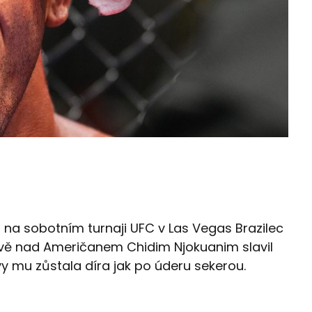
 na sobotním turnaji UFC v Las Vegas Brazilec
itvě nad Američanem Chidim Njokuanim slavil
avy mu zůstala díra jak po úderu sekerou.