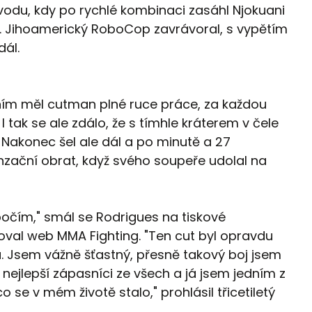
úvodu, kdy po rychlé kombinaci zasáhl Njokuani
. Jihoamerický RoboCop zavrávoral, s vypětím
dál.
ním měl cutman plné ruce práce, za každou
 I tak se ale zdálo, že s tímhle kráterem v čele
 Nakonec šel ale dál a po minutě a 27
enzační obrat, když svého soupeře udolal na
obočím," smál se Rodrigues na tiskové
toval web MMA Fighting. "Ten cut byl opravdu
ála. Jsem vážně šťastný, přesně takový boj jsem
i nejlepší zápasníci ze všech a já jsem jedním z
 se v mém životě stalo," prohlásil třicetiletý