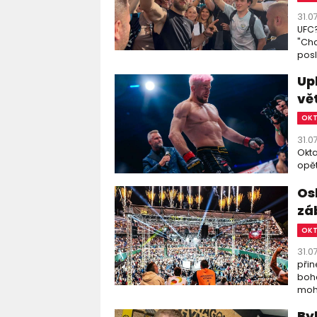
31.0
UFC?
"Chc
posl
Up
vě
OK
31.0
Okta
opět
Os
zá
OK
31.0
přin
boha
moho
By