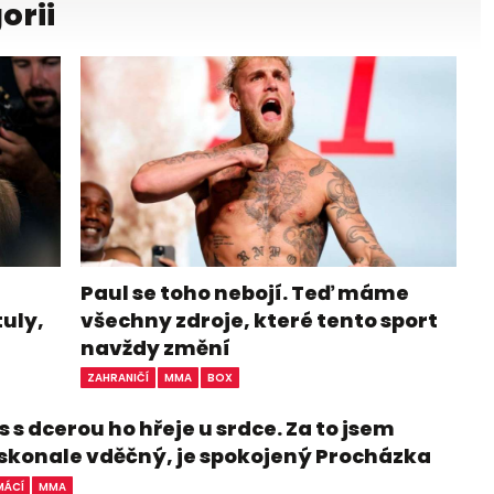
orii
Paul se toho nebojí. Teď máme
tuly,
všechny zdroje, které tento sport
navždy změní
ZAHRANIČÍ
MMA
BOX
 s dcerou ho hřeje u srdce. Za to jsem
skonale vděčný, je spokojený Procházka
ÁCÍ
MMA