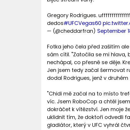
Gregory Rodrigues. ufffffffffffff
dedos
#UFCVegas60
pic.twitt
— (@cheddarfran)
September 1
Fotka jeho čela před zašitím al
sám cítil. "Zatočila se mi hlava,
nechápal, co přesně se děje. Kre
Jen jsem tedy začal šermovat ru
dodal Rodrigues, jenž v druhém
"Chidi mě začal na to místo trefo
víc. Jsem RoboCop a chtěl jsem 
dokráčet k vítězství. Jen moje 
uklidnit tím, že doktoři odvedli 
gladiátor, který v UFC vyhrál čtv