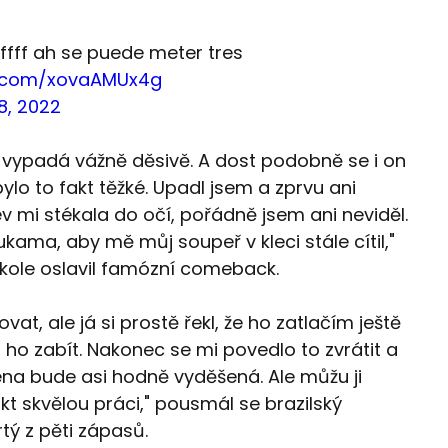
fffff ah se puede meter tres
er.com/xovaAMUx4g
8, 2022
e vypadá vážně děsivě. A dost podobně se i on
 bylo to fakt těžké. Upadl jsem a zprvu ani
v mi stékala do očí, pořádně jsem ani neviděl.
kama, aby mě můj soupeř v kleci stále cítil,"
 kole oslavil famózní comeback.
vat, ale já si prostě řekl, že ho zatlačím ještě
ho zabít. Nakonec se mi povedlo to zvrátit a
žena bude asi hodně vyděšená. Ale můžu ji
fakt skvělou práci," pousmál se brazilský
rtý z pěti zápasů.