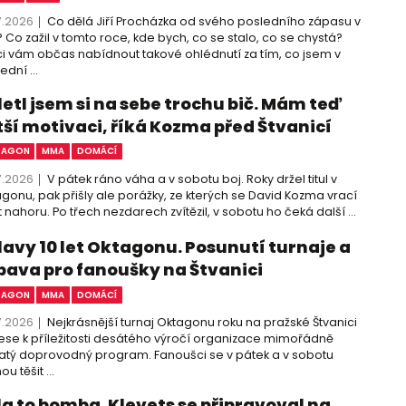
7.2026
Co dělá Jiří Procházka od svého posledního zápasu v
 Co zažil v tomto roce, kde bych, co se stalo, co se chystá?
i vám občas nabídnout takové ohlédnutí za tím, co jsem v
ední ...
letl jsem si na sebe trochu bič. Mám teď
tší motivaci, říká Kozma před Štvanicí
TAGON
MMA
DOMÁCÍ
7.2026
V pátek ráno váha a v sobotu boj. Roky držel titul v
gonu, pak přišly ale porážky, ze kterých se David Kozma vrací
 nahoru. Po třech nezdarech zvítězil, v sobotu ho čeká další ...
lavy 10 let Oktagonu. Posunutí turnaje a
bava pro fanoušky na Štvanici
TAGON
MMA
DOMÁCÍ
7.2026
Nejkrásnější turnaj Oktagonu roku na pražské Štvanici
ese k příležitosti desátého výročí organizace mimořádně
tý doprovodný program. Fanoušci se v pátek a v sobotu
u těšit ...
la to bomba. Klevets se připravoval na