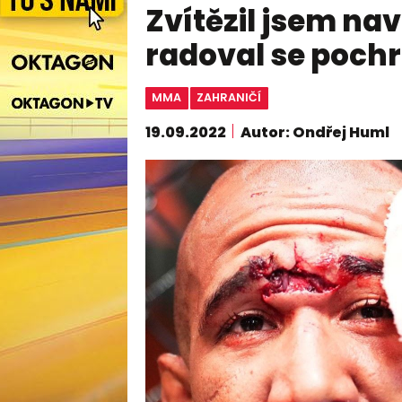
Zvítězil jsem na
radoval se poch
MMA
ZAHRANIČÍ
19.09.2022
Autor: Ondřej Huml