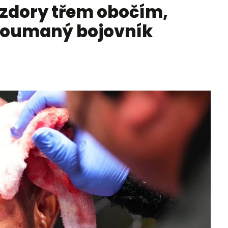
vzdory třem obočím,
roumaný bojovník