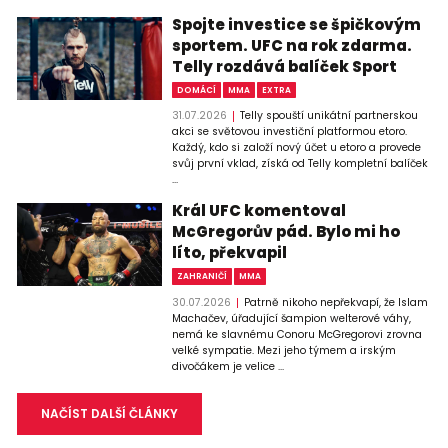
Spojte investice se špičkovým
sportem. UFC na rok zdarma.
Telly rozdává balíček Sport
DOMÁCÍ
MMA
EXTRA
31.07.2026
Telly spouští unikátní partnerskou
akci se světovou investiční platformou etoro.
Každý, kdo si založí nový účet u etoro a provede
svůj první vklad, získá od Telly kompletní balíček
...
Král UFC komentoval
McGregorův pád. Bylo mi ho
líto, překvapil
ZAHRANIČÍ
MMA
30.07.2026
Patrně nikoho nepřekvapí, že Islam
Machačev, úřadující šampion welterové váhy,
nemá ke slavnému Conoru McGregorovi zrovna
velké sympatie. Mezi jeho týmem a irským
divočákem je velice ...
NAČÍST DALŠÍ ČLÁNKY