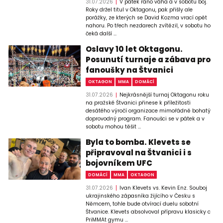
31.07.2026
V pátek ráno váha a v sobotu boj.
Roky držel titul v Oktagonu, pak přišly ale
porážky, ze kterých se David Kozma vrací opět
nahoru. Po třech nezdarech zvítězil, v sobotu ho
čeká další ...
Oslavy 10 let Oktagonu.
Posunutí turnaje a zábava pro
fanoušky na Štvanici
OKTAGON
MMA
DOMÁCÍ
31.07.2026
Nejkrásnější turnaj Oktagonu roku
na pražské Štvanici přinese k příležitosti
desátého výročí organizace mimořádně bohatý
doprovodný program. Fanoušci se v pátek a v
sobotu mohou těšit ...
Byla to bomba. Klevets se
připravoval na Štvanici i s
bojovníkem UFC
DOMÁCÍ
MMA
OKTAGON
31.07.2026
Ivan Klevets vs. Kevin Enz. Souboj
ukrajinského zápasníka žijícího v Česku s
Němcem, tohle bude otvírací duelu sobotní
Štvanice. Klevets absolvoval přípravu klasicky c
PriMMAt gymu ...