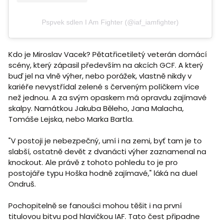
Pspvek sdlen I Am Fighter (@iaf_iamfighter)
Kdo je Miroslav Vacek? Pětatřicetiletý veterán domácí
scény, který zápasil především na akcích GCF. A který
buď jel na vlně výher, nebo porážek, vlastně nikdy v
kariéře nevystřídal zelené s červeným políčkem více
než jednou. A za svým opaskem má opravdu zajímavé
skalpy. Namátkou Jakuba Běleho, Jana Malacha,
Tomáše Lejska, nebo Marka Bartla.
"V postoji je nebezpečný, umí i na zemi, byť tam je to
slabší, ostatně devět z dvanácti výher zaznamenal na
knockout. Ale právě z tohoto pohledu to je pro
postojáře typu Hoška hodně zajímavé," láká na duel
Ondruš.
Pochopitelně se fanoušci mohou těšit i na první
titulovou bitvu pod hlavičkou IAF. Tato čest připadne