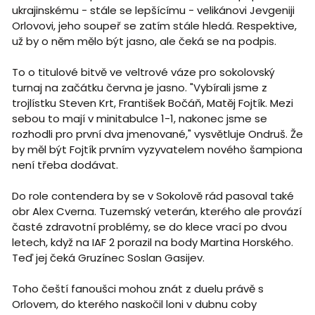
ukrajinskému - stále se lepšícímu - velikánovi Jevgeniji
Orlovovi, jeho soupeř se zatím stále hledá. Respektive,
už by o něm mělo být jasno, ale čeká se na podpis.
To o titulové bitvě ve veltrové váze pro sokolovský
turnaj na začátku června je jasno. "Vybírali jsme z
trojlístku Steven Krt, František Bočáň, Matěj Fojtík. Mezi
sebou to mají v minitabulce 1-1, nakonec jsme se
rozhodli pro první dva jmenované," vysvětluje Ondruš. Že
by měl být Fojtík prvním vyzyvatelem nového šampiona
není třeba dodávat.
Do role contendera by se v Sokolově rád pasoval také
obr Alex Cverna. Tuzemský veterán, kterého ale provází
časté zdravotní problémy, se do klece vrací po dvou
letech, když na IAF 2 porazil na body Martina Horského.
Teď jej čeká Gruzínec Soslan Gasijev.
Toho čeští fanoušci mohou znát z duelu právě s
Orlovem, do kterého naskočil loni v dubnu coby