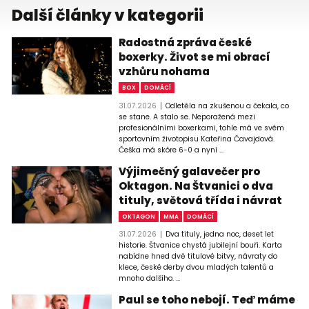
Další články v kategorii
Radostná zpráva české
boxerky. Život se mi obrací
vzhůru nohama
BOX
DOMÁCÍ
31.07.2026
Odletěla na zkušenou a čekala, co
se stane. A stalo se. Neporažená mezi
profesionálními boxerkami, tohle má ve svém
sportovním životopisu Kateřina Čavajdová.
Češka má skóre 6-0 a nyní ...
Výjimečný galavečer pro
Oktagon. Na Štvanici o dva
tituly, světová třída i návrat
OKTAGON
MMA
DOMÁCÍ
31.07.2026
Dva tituly, jedna noc, deset let
historie. Štvanice chystá jubilejní bouři. Karta
nabídne hned dvě titulové bitvy, návraty do
klece, české derby dvou mladých talentů a
mnoho dalšího. ...
Paul se toho nebojí. Teď máme