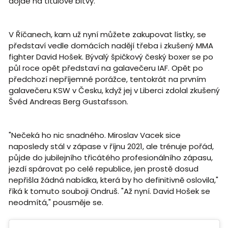
dojde na titulové bitvy.
V Říčanech, kam už nyní můžete zakupovat lístky, se
představí vedle domácích nadějí třeba i zkušený MMA
fighter David Hošek. Bývalý špičkový český boxer se po
půl roce opět představí na galavečeru IAF. Opět po
předchozí nepříjemné porážce, tentokrát na prvním
galavečeru KSW v Česku, když jej v Liberci zdolal zkušený
Švéd Andreas Berg Gustafsson.
"Nečeká ho nic snadného. Miroslav Vacek sice
naposledy stál v zápase v říjnu 2021, ale trénuje pořád,
půjde do jubilejního třicátého profesionálního zápasu,
jezdí spárovat po celé republice, jen prostě dosud
nepřišla žádná nabídka, která by ho definitivně oslovila,"
říká k tomuto souboji Ondruš. "Až nyní. David Hošek se
neodmítá," pousměje se.