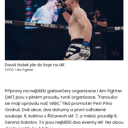
David Hošek jde do boje na IAF.
FOTO: I Am Fighter
Přípravy na nejbližší galavečery organizace I Am Fighter
(IAF) jsou v plném proudu, tvrdí organizace. "Fanoušci
se mají opravdu nač těšit," říká promotér Petr Píno
Ondruš. Dvě akce, dva datumy a první odhalené
souboje. 6. května v Říčanech IAF 7, o měsíc později 9.
června Sokolov. To jsou nejbližší dva eventy IAF. Na obou