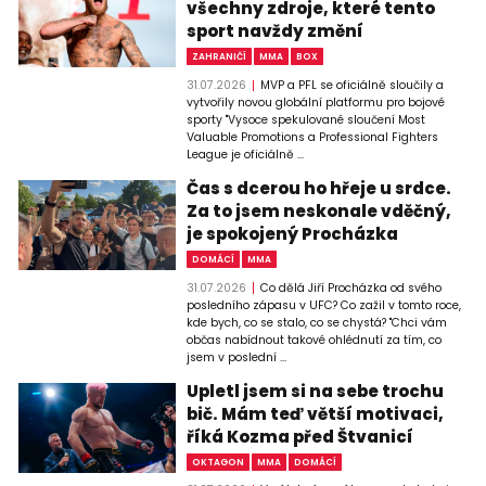
všechny zdroje, které tento
sport navždy změní
ZAHRANIČÍ
MMA
BOX
31.07.2026
MVP a PFL se oficiálně sloučily a
vytvořily novou globální platformu pro bojové
sporty "Vysoce spekulované sloučení Most
Valuable Promotions a Professional Fighters
League je oficiálně ...
Čas s dcerou ho hřeje u srdce.
Za to jsem neskonale vděčný,
je spokojený Procházka
DOMÁCÍ
MMA
31.07.2026
Co dělá Jiří Procházka od svého
posledního zápasu v UFC? Co zažil v tomto roce,
kde bych, co se stalo, co se chystá? "Chci vám
občas nabídnout takové ohlédnutí za tím, co
jsem v poslední ...
Upletl jsem si na sebe trochu
bič. Mám teď větší motivaci,
říká Kozma před Štvanicí
OKTAGON
MMA
DOMÁCÍ