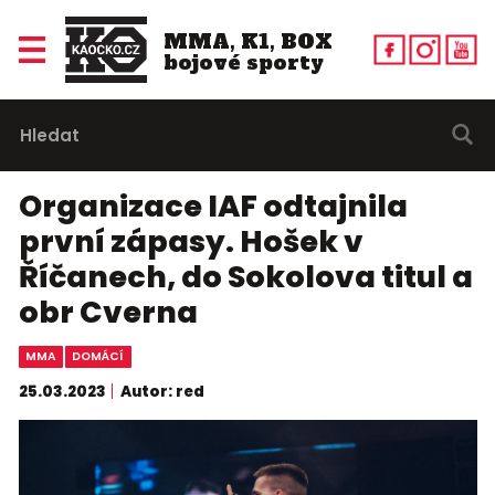
MMA, K1, BOX
bojové sporty
Organizace IAF odtajnila
první zápasy. Hošek v
Říčanech, do Sokolova titul a
obr Cverna
MMA
DOMÁCÍ
25.03.2023
Autor: red