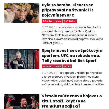
Byla to bomba. Klevets se
připravoval na Štvanici i s
bojovníkem UFC
DOMÁCÍ
MMA
OKTAGON
31.07.2026
Ivan Klevets vs. Kevin Enz. Souboj
ukrajinského zápasníka žijícího v Česku s
Němcem, tohle bude otvírací duelu sobotní
Štvanice. Klevets absolvoval přípravu klasicky c
PriMMAt gymu ...
Spojte investice se špičkovým
sportem. UFC na rok zdarma.
Telly rozdává balíček Sport
DOMÁCÍ
MMA
EXTRA
31.07.2026
Telly spouští unikátní partnerskou
akci se světovou investiční platformou etoro.
Každý, kdo si založí nový účet u etoro a provede
svůj první vklad, získá od Telly kompletní balíček
...
Vémola může znovu bojovat o
titul. Stačí, když to ve
Frankfurtu zajiskří