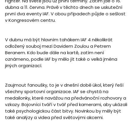
Fighter. Na světě jsou už první termíny. Zatím jde o 16.
dubna a 11. června. Právě v těchto dnech se uskuteční
první dva eventy IAF. V obou případech půjde o sešlost
v Kongresovém centru.
V dubnu má být hlavním tahákem IAF 4 několikrát
odložený souboj mezi Davidem Zoulou a Petrem
Beranem. Kdo bude dále na kartě, zatím není
oznámeno, podle IAF by mělo jít také o velká jména
jiných organizací.
Zaujmout fanoušky, to je v dnešní době úkol, který řeší
všechny sportovní organizace. IAF se chystá na
medailonky, které navážou na předvánoční rozhovory a
vzkazy. Bojovníci tváří v tvář před kamerami, aby ukázali
také psychologickou část bitvy. Novinkou by měly být
také analýzy a videa před světovými akcemi.