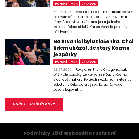
DOMÁCÍ
MMA
OKTAGON
30.07.2026
Vrací se do boje. Po krátkém čase v
bojovém důchodu je opět připraven rozdávat
rány. A kdo ví, zda zůstane jen u jednoho
zápasu. Pokud si totiž Karlos Vémola poradí za
pár týdnů s ...
Na Štvanici byla tlačenka. Chci
lidem ukázat, že starý Kozma
je zpátky
DOMÁCÍ
MMA
OKTAGON
29.07.2026
Roky držel titul v Oktagonu, pak
přišly ale porážky, ze kterých se David Kozma
vrací opět nahoru. Po třech nezdarech zvítězil, v
sobotu ho čeká další výzva, David Zawada,
bývalý bojovník ...
NAČÍST DALŠÍ ČLÁNKY
Podmínky užití webového rozhraní