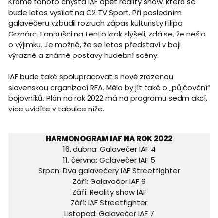
Kromě tohoto chystá IAF opět reality show, která se
bude letos vysílat na O2 TV Sport. Při posledním
galavečeru vzbudil rozruch zápas kulturisty Filipa
Grznára. Fanoušci na tento krok slyšeli, zdá se, že nešlo
o výjimku. Je možné, že se letos představí v boji
výrazné a známé postavy hudební scény.
IAF bude také spolupracovat s nově zrozenou
slovenskou organizací RFA. Mělo by jít také o „půjčování“
bojovníků. Plán na rok 2022 má na programu sedm akcí,
více uvidíte v tabulce níže.
HARMONOGRAM IAF NA ROK 2022
16. dubna: Galavečer IAF 4
11. června: Galavečer IAF 5
Srpen: Dva galavečery IAF Streetfighter
Září: Galavečer IAF 6
Září: Reality show IAF
Září: IAF Streetfighter
Listopad: Galavečer IAF 7