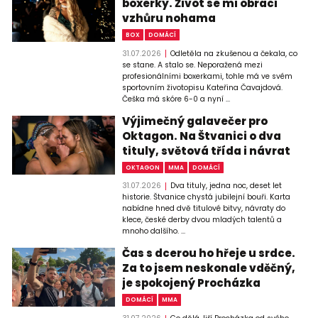
boxerky. Život se mi obrací
vzhůru nohama
BOX
DOMÁCÍ
31.07.2026
Odletěla na zkušenou a čekala, co
se stane. A stalo se. Neporažená mezi
profesionálními boxerkami, tohle má ve svém
sportovním životopisu Kateřina Čavajdová.
Češka má skóre 6-0 a nyní ...
Výjimečný galavečer pro
Oktagon. Na Štvanici o dva
tituly, světová třída i návrat
OKTAGON
MMA
DOMÁCÍ
31.07.2026
Dva tituly, jedna noc, deset let
historie. Štvanice chystá jubilejní bouři. Karta
nabídne hned dvě titulové bitvy, návraty do
klece, české derby dvou mladých talentů a
mnoho dalšího. ...
Čas s dcerou ho hřeje u srdce.
Za to jsem neskonale vděčný,
je spokojený Procházka
DOMÁCÍ
MMA