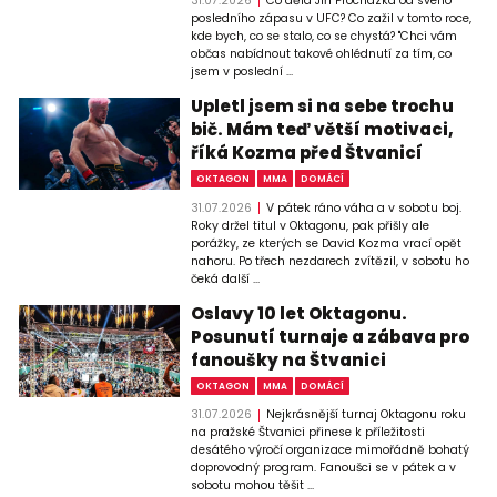
31.07.2026
Co dělá Jiří Procházka od svého
posledního zápasu v UFC? Co zažil v tomto roce,
kde bych, co se stalo, co se chystá? "Chci vám
občas nabídnout takové ohlédnutí za tím, co
jsem v poslední ...
Upletl jsem si na sebe trochu
bič. Mám teď větší motivaci,
říká Kozma před Štvanicí
OKTAGON
MMA
DOMÁCÍ
31.07.2026
V pátek ráno váha a v sobotu boj.
Roky držel titul v Oktagonu, pak přišly ale
porážky, ze kterých se David Kozma vrací opět
nahoru. Po třech nezdarech zvítězil, v sobotu ho
čeká další ...
Oslavy 10 let Oktagonu.
Posunutí turnaje a zábava pro
fanoušky na Štvanici
OKTAGON
MMA
DOMÁCÍ
31.07.2026
Nejkrásnější turnaj Oktagonu roku
na pražské Štvanici přinese k příležitosti
desátého výročí organizace mimořádně bohatý
doprovodný program. Fanoušci se v pátek a v
sobotu mohou těšit ...