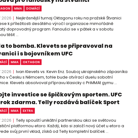
TAGON
MMA
DOMÁCÍ
7.2026
Nejkrásnější turnaj Oktagonu roku na pražské Štvanici
ese k příležitosti desátého výročí organizace mimořádně
tý doprovodný program. Fanoušci se v pátek a v sobotu
u těšit ...
la to bomba. Klevets se připravoval na
vanici i s bojovníkem UFC
ÁCÍ
MMA
OKTAGON
7.2026
Ivan Klevets vs. Kevin Enz. Souboj ukrajinského zápasníka
cího v Česku s Němcem, tohle bude otvírací duelu sobotní
nice. Klevets absolvoval přípravu klasicky c PriMMAt gymu ...
ojte investice se špičkovým sportem. UFC
 rok zdarma. Telly rozdává balíček Sport
ÁCÍ
MMA
EXTRA
7.2026
Telly spouští unikátní partnerskou akci se světovou
stiční platformou etoro. Každý, kdo si založí nový účet u etoro a
ede svůj první vklad, získá od Telly kompletní balíček ...