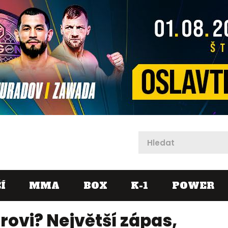
X
Í
MMA
BOX
K-1
POWER
rovi? Největší zápas,