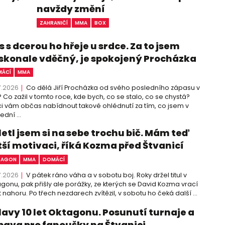
navždy změní
ZAHRANIČÍ
MMA
BOX
 s dcerou ho hřeje u srdce. Za to jsem
skonale vděčný, je spokojený Procházka
ÁCÍ
MMA
7.2026
Co dělá Jiří Procházka od svého posledního zápasu v
 Co zažil v tomto roce, kde bych, co se stalo, co se chystá?
i vám občas nabídnout takové ohlédnutí za tím, co jsem v
ední ...
letl jsem si na sebe trochu bič. Mám teď
tší motivaci, říká Kozma před Štvanicí
TAGON
MMA
DOMÁCÍ
7.2026
V pátek ráno váha a v sobotu boj. Roky držel titul v
gonu, pak přišly ale porážky, ze kterých se David Kozma vrací
 nahoru. Po třech nezdarech zvítězil, v sobotu ho čeká další ...
lavy 10 let Oktagonu. Posunutí turnaje a
bava pro fanoušky na Štvanici