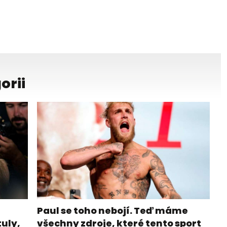
orii
Paul se toho nebojí. Teď máme
tuly,
všechny zdroje, které tento sport