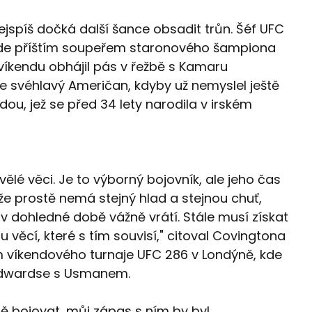
 nejspíš dočká další šance obsadit trůn. Šéf UFC
bude příštím soupeřem staronového šampiona
víkendu obhájil pás v řežbě s Kamaru
e svéhlavý Američan, kdyby už nemyslel ještě
dou, jež se před 34 lety narodila v irském
ělé věci. Je to výborný bojovník, ale jeho čas
kže prostě nemá stejný hlad a stejnou chuť,
se v dohledné době vážně vrátí. Stále musí získat
věcí, které s tím souvisí," citoval Covingtona
 víkendového turnaje UFC 286 v Londýně, kde
u Edwardse s Usmanem.
ě bojovat, můj zápas s ním by byl