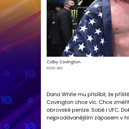
Colby Covington.
FOTO: UFC
Dana White mu přislíbil, že příšt
Covington chce víc. Chce změři
obrovské peníze. Sobě i UFC. Dok
nejprodávanějším zápasem v his