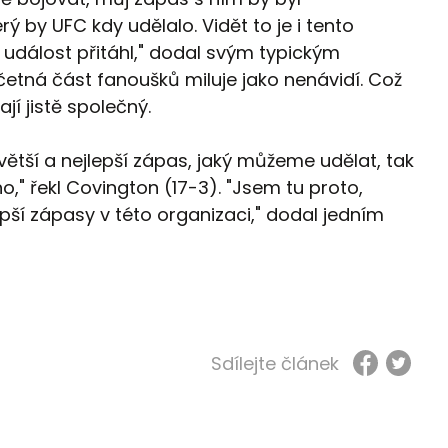
ý by UFC kdy udělalo. Vidět to je i tento
to událost přitáhl," dodal svým typickým
etná část fanoušků miluje jako nenávidí. Což
jí jistě společný.
ejvětší a nejlepší zápas, jaký můžeme udělat, tak
," řekl Covington (17-3). "Jsem tu proto,
epší zápasy v této organizaci," dodal jedním
Sdílejte článek