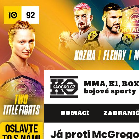
MMA, K1, BO
bojové sporty
DOMÁCÍ
ZAHRANIČ
Já proti McGrego