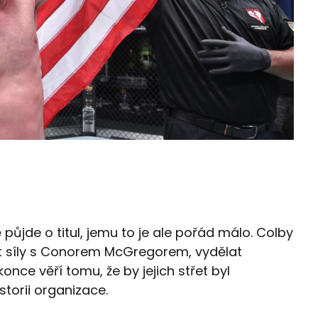
ě půjde o titul, jemu to je ale pořád málo. Colby
t síly s Conorem McGregorem, vydělat
once věří tomu, že by jejich střet byl
torii organizace.