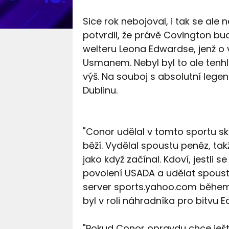
Sice rok nebojoval, i tak se ale
potvrdil, že právě Covington 
welteru Leona Edwardse, jenž o 
Usmanem. Nebyl byl to ale tenhl
výš. Na souboj s absolutní legen
Dublinu.
"Conor udělal v tomto sportu skv
běží. Vydělal spoustu peněz, ta
jako když začínal. Kdoví, jestli 
povolení USADA a udělat spoustu 
server sports.yahoo.com během
byl v roli náhradníka pro bitv
"Pokud Conor opravdu chce ješt