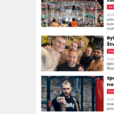
OK
31.0
přin
boha
moho
By
Št
DOM
31.0
žijí
Štva
Sp
na
DOM
31.0
inve
prov