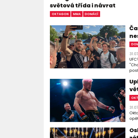
světová třída i návrat
OKTAGON
MMA
DOMÁCÍ
Čas
ne
DOM
31.0
UFC?
"Chc
posl
Up
vě
OK
31.0
Okta
opět
Os
zá