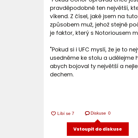
pravděpodobně ten největší, kter
víkend. Z čísel, jaké jsem na tu
způsobem muž, jehož stejně poč
je faktor, který s Notoriousem ma
"Pokud si i UFC myslí, že je to n
usedněme ke stolu a udělejme ho
abych bojoval ty největší a nejl
dechem.
Diskuse
0
Vstoupit do diskuse