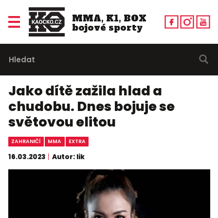
MMA, K1, BOX
bojové sporty
Jako dítě zažila hlad a
chudobu. Dnes bojuje se
světovou elitou
ZAHRANIČÍ
MMA
EXTRA
16.03.2023
Autor: lik