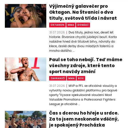
Výjimečný galavečer pro
Oktagon. Na Štvanici o dva
tituly, světová třída i návrat
OKTAGON
MMA
DOMÁCÍ
31.07.2026
Dva tituly, jedna noc, deset let
historie. Štvanice chystá jubilejní bouři. Karta
nabídne hned dvě titulové bitvy, návraty do
klece, české derby dvou mladých talentů a
mnoho dalšího. ...
Paul se toho nebojí. Teď máme
všechny zdroje, které tento
sport navždy změní
ZAHRANIČÍ
MMA
BOX
31.07.2026
MVP a PFL se oficiálně sloučily a
vytvořily novou globální platformu pro bojové
sporty "Vysoce spekulované sloučení Most
Valuable Promotions a Professional Fighters
League je oficiálně ...
Čas s dcerou ho hřeje u srdce.
Za to jsem neskonale vděčný,
je spokojený Procházka