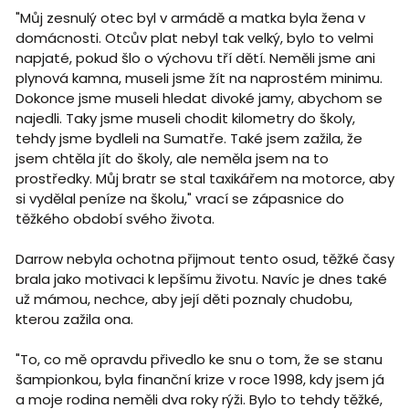
"Můj zesnulý otec byl v armádě a matka byla žena v
domácnosti. Otcův plat nebyl tak velký, bylo to velmi
napjaté, pokud šlo o výchovu tří dětí. Neměli jsme ani
plynová kamna, museli jsme žít na naprostém minimu.
Dokonce jsme museli hledat divoké jamy, abychom se
najedli. Taky jsme museli chodit kilometry do školy,
tehdy jsme bydleli na Sumatře. Také jsem zažila, že
jsem chtěla jít do školy, ale neměla jsem na to
prostředky. Můj bratr se stal taxikářem na motorce, aby
si vydělal peníze na školu," vrací se zápasnice do
těžkého období svého života.
Darrow nebyla ochotna přijmout tento osud, těžké časy
brala jako motivaci k lepšímu životu. Navíc je dnes také
už mámou, nechce, aby její děti poznaly chudobu,
kterou zažila ona.
"To, co mě opravdu přivedlo ke snu o tom, že se stanu
šampionkou, byla finanční krize v roce 1998, kdy jsem já
a moje rodina neměli dva roky rýži. Bylo to tehdy těžké,