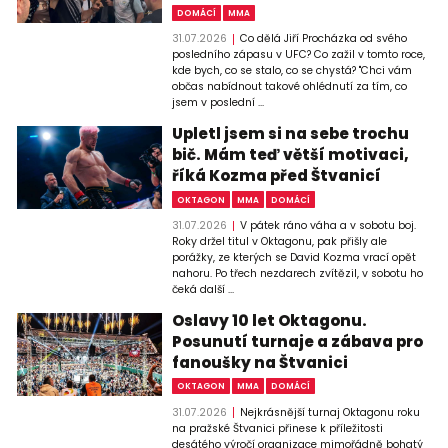
DOMÁCÍ
MMA
31.07.2026
Co dělá Jiří Procházka od svého
posledního zápasu v UFC? Co zažil v tomto roce,
kde bych, co se stalo, co se chystá? "Chci vám
občas nabídnout takové ohlédnutí za tím, co
jsem v poslední ...
Upletl jsem si na sebe trochu
bič. Mám teď větší motivaci,
říká Kozma před Štvanicí
OKTAGON
MMA
DOMÁCÍ
31.07.2026
V pátek ráno váha a v sobotu boj.
Roky držel titul v Oktagonu, pak přišly ale
porážky, ze kterých se David Kozma vrací opět
nahoru. Po třech nezdarech zvítězil, v sobotu ho
čeká další ...
Oslavy 10 let Oktagonu.
Posunutí turnaje a zábava pro
fanoušky na Štvanici
OKTAGON
MMA
DOMÁCÍ
31.07.2026
Nejkrásnější turnaj Oktagonu roku
na pražské Štvanici přinese k příležitosti
desátého výročí organizace mimořádně bohatý