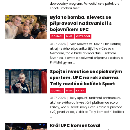
doprovodný program. Fanoušci se v pátek a v
sobotu mohou těšit ...
Byla to bomba. Klevets se
připravoval na Štvanici i s
bojovníkem UFC
DOMÁCÍ
MMA
OKTAGON
31.07.2026
Ivan Klevets vs. Kevin Enz. Souboj
ukrajinského zápasníka žijícího v Česku s
Němcem, tohle bude otvírací duelu sobotní
Štvanice. Klevets absolvoval přípravu klasicky c
PriMMAt gymu ...
Spojte investice se špičkovým
sportem. UFC na rok zdarma.
Telly rozdává balíček Sport
DOMÁCÍ
MMA
EXTRA
31.07.2026
Telly spouští unikátní partnerskou
akci se světovou investiční platformou etoro.
Každý, kdo si založí nový účet u etoro a provede
svůj první vklad, získá od Telly kompletní balíček
...
Král UFC komentoval