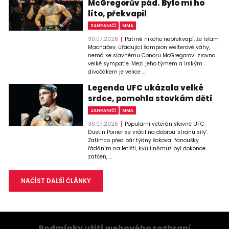
McGregorův pád. Bylo mi ho
líto, překvapil
ZAHRANIČÍ
MMA
30.07.2026
Patrně nikoho nepřekvapí, že Islam
Machačev, úřadující šampion welterové váhy,
nemá ke slavnému Conoru McGregorovi zrovna
velké sympatie. Mezi jeho týmem a irským
divočákem je velice ...
Legenda UFC ukázala velké
srdce, pomohla stovkám dětí
ZAHRANIČÍ
MMA
30.07.2026
Populární veterán slavné UFC
Dustin Poirier se vrátil na dobrou 'stranu síly'.
Zatímco před pár týdny šokoval fanoušky
řáděním na letišti, kvůli němuž byl dokonce
zatčen, ...
NAČÍST DALŠÍ ČLÁNKY
Podmínky užití webového rozhraní