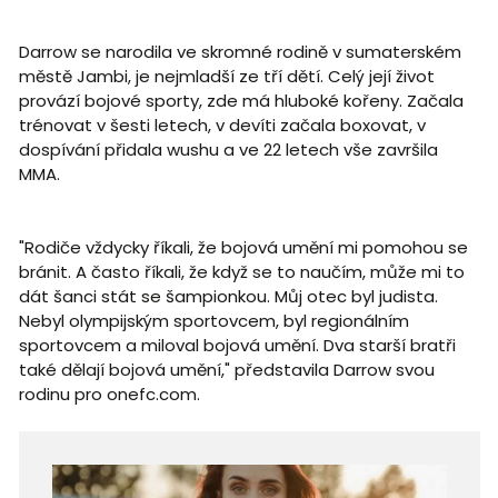
Darrow se narodila ve skromné rodině v sumaterském
městě Jambi, je nejmladší ze tří dětí. Celý její život
provází bojové sporty, zde má hluboké kořeny. Začala
trénovat v šesti letech, v devíti začala boxovat, v
dospívání přidala wushu a ve 22 letech vše završila
MMA.
"Rodiče vždycky říkali, že bojová umění mi pomohou se
bránit. A často říkali, že když se to naučím, může mi to
dát šanci stát se šampionkou. Můj otec byl judista.
Nebyl olympijským sportovcem, byl regionálním
sportovcem a miloval bojová umění. Dva starší bratři
také dělají bojová umění," představila Darrow svou
rodinu pro onefc.com.