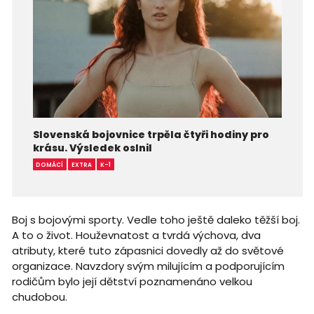
Slovenská bojovnice trpěla čtyři hodiny pro
krásu. Výsledek oslnil
DOMÁCÍ
EXTRA
K-1
Boj s bojovými sporty. Vedle toho ještě daleko těžší boj.
A to o život. Houževnatost a tvrdá výchova, dva
atributy, které tuto zápasnici dovedly až do světové
organizace. Navzdory svým milujícím a podporujícím
rodičům bylo její dětství poznamenáno velkou
chudobou.