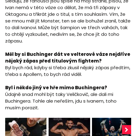
Sleduju, že fanoušci jsou spíše na mojí straně, píšou, že
Ivan nemá v této váze co dělat, že má tři zápasy v
Oktagonu a třikrát jde o titul, s tím souhlasím. Vím, že
se mnou měl jít Monster, ten se ale bohužel zranil, takže
to dali Ivanovi. Může být šampion ve třech vahách, tak
to chtějí vyzkoušet, nedivím se, že chce jít do toho
zápasu.
Měl by si Buchinger dát ve velterové váze nejdříve
nějaký zápas před titulovým fightem?
Byl bych rád, kdyby si třeba zkusil nějaký zápas předtím,
třeba s Apollem, to bych rád viděl.
Byl i někdo jiný ve hře mimo Buchingera?
Údajně snad mohl být taky Veličkovič, ale dali mi
Buchingera. Tohle ale neřeším, jdu s Ivanem, toho
musím porazit.