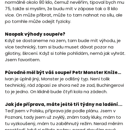
normálně okolo 80 kilo, čemuž nevěřím, tipoval bych mu
75, takže si myslím, že budu mít v zápase tak o 8 kilo
více. On může přibrat, může to tam nahnat na sílu, ale
po tomhle může odejít fyzicky.
Naopak výhody soupeře?
Když se dostaneme na zem, tam bude mít výhodu, je
více technický, tam si budu muset dávat pozor na
gilotiny, škrcení. Když si tohle pohlídám, nemá jak vyhrát.
Jsem favoritem.
Původně měl být váš soupeř Petr Monster Kníže…
Ivan je úplně jiný, Monster je odlišný typ. Není tolik
technický, rád zápasí ze shora než ze zad, Buchingerovi
to je jedno. On klidně bude čtyři kola na zádech.
Jak jde příprava, máte ještě tři týdny na ladění...
Teď jsem v Polsku, příprava jde podle plánu. Jsem v
Poznani, tady jsem už zvyklý, znám tady kluky, mám to
tu vyzkoušený, mám tu zaběhnutý režim. Nerad měním
prostředí, když si někde zvyknu, nerad zkouším nové