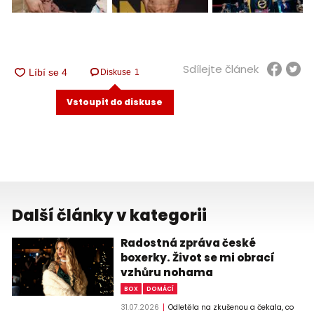
Sdílejte článek
Diskuse
1
Vstoupit do diskuse
Další články v kategorii
Radostná zpráva české
boxerky. Život se mi obrací
vzhůru nohama
BOX
DOMÁCÍ
31.07.2026
Odletěla na zkušenou a čekala, co