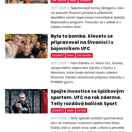
OKTAGON
MMA
DOMÁCÍ
31.07.2026
Nejkrásnější turnaj Oktagonu roku
na pražské Štvanici přinese k příležitosti
desátého výročí organizace mimořádně bohatý
doprovodný program. Fanoušci se v pátek a v
sobotu mohou těšit ...
Byla to bomba. Klevets se
připravoval na Štvanici i s
bojovníkem UFC
DOMÁCÍ
MMA
OKTAGON
31.07.2026
Ivan Klevets vs. Kevin Enz. Souboj
ukrajinského zápasníka žijícího v Česku s
Němcem, tohle bude otvírací duelu sobotní
Štvanice. Klevets absolvoval přípravu klasicky c
PriMMAt gymu ...
Spojte investice se špičkovým
sportem. UFC na rok zdarma.
Telly rozdává balíček Sport
DOMÁCÍ
MMA
EXTRA
31.07.2026
Telly spouští unikátní partnerskou
akci se světovou investiční platformou etoro.
Každý, kdo si založí nový účet u etoro a provede