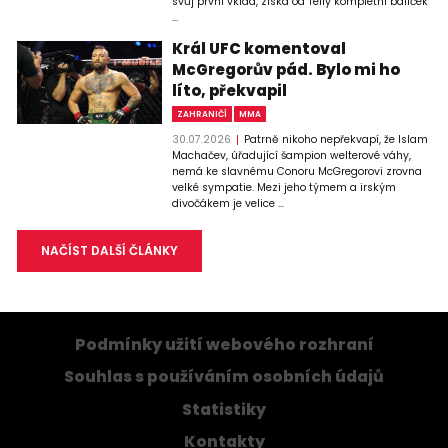
svůj první vklad, získá od Telly kompletní balíček
...
Král UFC komentoval
McGregorův pád. Bylo mi ho
líto, překvapil
ZAHRANIČÍ
MMA
30.07.2026
Patrně nikoho nepřekvapí, že Islam
Machačev, úřadující šampion welterové váhy,
nemá ke slavnému Conoru McGregorovi zrovna
velké sympatie. Mezi jeho týmem a irským
divočákem je velice ...
NAČÍST DALŠÍ ČLÁNKY
Podmínky užití webového rozhraní
Souhlas s používáním osobních údajů
Statistiky
Kontakty