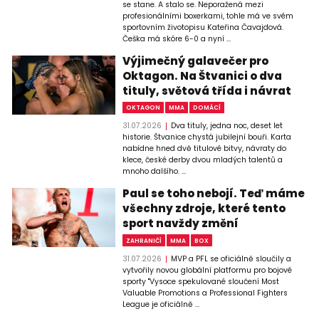
se stane. A stalo se. Neporažená mezi
profesionálními boxerkami, tohle má ve svém
sportovním životopisu Kateřina Čavajdová.
Češka má skóre 6-0 a nyní ...
Výjimečný galavečer pro
Oktagon. Na Štvanici o dva
tituly, světová třída i návrat
OKTAGON
MMA
DOMÁCÍ
31.07.2026
Dva tituly, jedna noc, deset let
historie. Štvanice chystá jubilejní bouři. Karta
nabídne hned dvě titulové bitvy, návraty do
klece, české derby dvou mladých talentů a
mnoho dalšího. ...
Paul se toho nebojí. Teď máme
všechny zdroje, které tento
sport navždy změní
ZAHRANIČÍ
MMA
BOX
31.07.2026
MVP a PFL se oficiálně sloučily a
vytvořily novou globální platformu pro bojové
sporty "Vysoce spekulované sloučení Most
Valuable Promotions a Professional Fighters
League je oficiálně ...