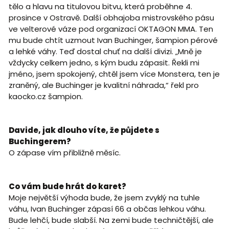
tělo a hlavu na titulovou bitvu, která proběhne 4.
prosince v Ostravě. Další obhajoba mistrovského pásu
ve velterové váze pod organizací OKTAGON MMA. Ten
mu bude chtít uzmout Ivan Buchinger, šampion pérové
a lehké váhy. Teď dostal chuť na další divizi. „Mně je
vždycky celkem jedno, s kým budu zápasit. Řekli mi
jméno, jsem spokojený, chtěl jsem více Monstera, ten je
zraněný, ale Buchinger je kvalitní náhrada,“ řekl pro
kaocko.cz šampion.
Davide, jak dlouho víte, že půjdete s
Buchingerem?
O zápase vím přibližně měsíc.
Co vám bude hrát do karet?
Moje největší výhoda bude, že jsem zvyklý na tuhle
váhu, Ivan Buchinger zápasí 66 a občas lehkou váhu.
Bude lehčí, bude slabší. Na zemi bude techničtější, ale