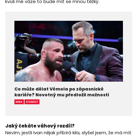
kvůli mé váze to bude mít se mnou těžký.
Co může dělat Vémola po zápasnické
kariéře? Novotný mu předložil možnosti
MMA
DOMÁCÍ
Jaký čekáte váhový rozdíl?
Nevím, jestli Ivan nějak přibírá kila, slyšel jsem, že má mít