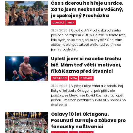
Čas s dcerou ho hřeje u srdce.
Za to jsem neskonale vděčný,
je spokojený Procházka
DOMÁCÍ
MMA
31.07.2026
Co dělá Jiří Procházka od svého
posledního zápasu v UFC? Co zažil v tomto roce,
kde bych, co se stalo, co se chystá? "Chci vám
občas nabídnout takové ohlédnutí za tím, co
jsem v poslední ...
Upletl jsem si na sebe trochu
bič. Mám teď větší motivaci,
říká Kozma před Štvanicí
OKTAGON
MMA
DOMÁCÍ
31.07.2026
V pátek ráno váha a v sobotu boj.
Roky držel titul v Oktagonu, pak přišly ale
porážky, ze kterých se David Kozma vrací opět
nahoru. Po třech nezdarech zvítězil, v sobotu ho
čeká další ...
Oslavy 10 let Oktagonu.
Posunutí turnaje a zábava pro
fanoušky na Štvanici