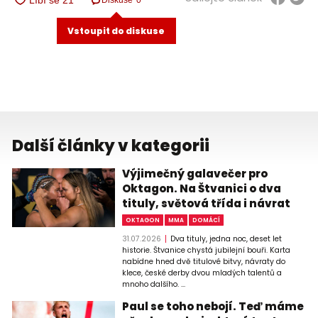
Diskuse
0
Vstoupit do diskuse
Další články v kategorii
Výjimečný galavečer pro
Oktagon. Na Štvanici o dva
tituly, světová třída i návrat
OKTAGON
MMA
DOMÁCÍ
31.07.2026
Dva tituly, jedna noc, deset let
historie. Štvanice chystá jubilejní bouři. Karta
nabídne hned dvě titulové bitvy, návraty do
klece, české derby dvou mladých talentů a
mnoho dalšího. ...
Paul se toho nebojí. Teď máme