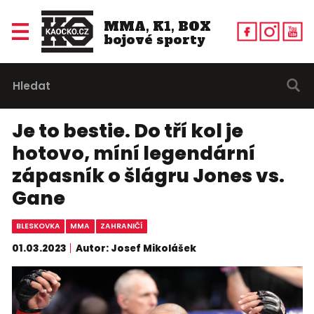
MMA, K1, BOX
bojové sporty
Je to bestie. Do tří kol je
hotovo, míní legendární
zápasník o šlágru Jones vs.
Gane
BLESKOVKA
MMA
ZAHRANIČÍ
01.03.2023
Autor: Josef Mikolášek