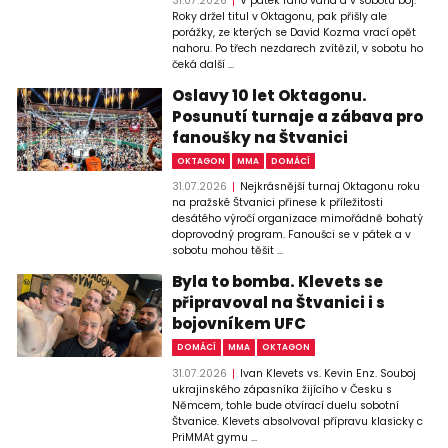
31.07.2026
V pátek ráno váha a v sobotu boj.
Roky držel titul v Oktagonu, pak přišly ale
porážky, ze kterých se David Kozma vrací opět
nahoru. Po třech nezdarech zvítězil, v sobotu ho
čeká další ...
Oslavy 10 let Oktagonu.
Posunutí turnaje a zábava pro
fanoušky na Štvanici
OKTAGON
MMA
DOMÁCÍ
31.07.2026
Nejkrásnější turnaj Oktagonu roku
na pražské Štvanici přinese k příležitosti
desátého výročí organizace mimořádně bohatý
doprovodný program. Fanoušci se v pátek a v
sobotu mohou těšit ...
Byla to bomba. Klevets se
připravoval na Štvanici i s
bojovníkem UFC
DOMÁCÍ
MMA
OKTAGON
31.07.2026
Ivan Klevets vs. Kevin Enz. Souboj
ukrajinského zápasníka žijícího v Česku s
Němcem, tohle bude otvírací duelu sobotní
Štvanice. Klevets absolvoval přípravu klasicky c
PriMMAt gymu ...