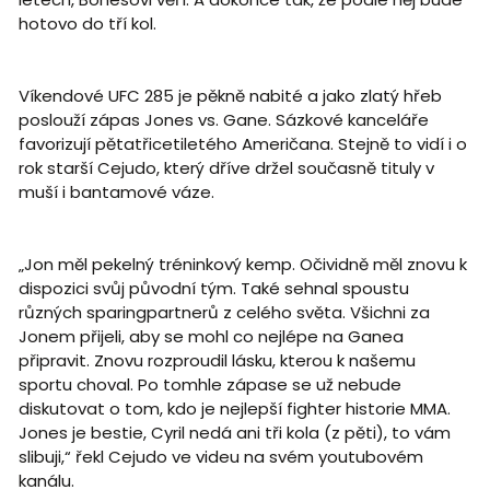
hotovo do tří kol.
Víkendové UFC 285 je pěkně nabité a jako zlatý hřeb
poslouží zápas Jones vs. Gane. Sázkové kanceláře
favorizují pětatřicetiletého Američana. Stejně to vidí i o
rok starší Cejudo, který dříve držel současně tituly v
muší i bantamové váze.
„Jon měl pekelný tréninkový kemp. Očividně měl znovu k
dispozici svůj původní tým. Také sehnal spoustu
různých sparingpartnerů z celého světa. Všichni za
Jonem přijeli, aby se mohl co nejlépe na Ganea
připravit. Znovu rozproudil lásku, kterou k našemu
sportu choval. Po tomhle zápase se už nebude
diskutovat o tom, kdo je nejlepší fighter historie MMA.
Jones je bestie, Cyril nedá ani tři kola (z pěti), to vám
slibuji,“ řekl Cejudo ve videu na svém youtubovém
kanálu.