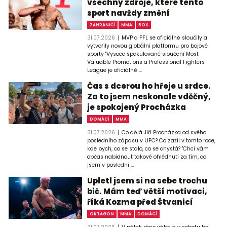
všechny zdroje, které tento
sport navždy změní
ZAHRANIČÍ
MMA
BOX
31.07.2026
MVP a PFL se oficiálně sloučily a
vytvořily novou globální platformu pro bojové
sporty "Vysoce spekulované sloučení Most
Valuable Promotions a Professional Fighters
League je oficiálně ...
Čas s dcerou ho hřeje u srdce.
Za to jsem neskonale vděčný,
je spokojený Procházka
DOMÁCÍ
MMA
31.07.2026
Co dělá Jiří Procházka od svého
posledního zápasu v UFC? Co zažil v tomto roce,
kde bych, co se stalo, co se chystá? "Chci vám
občas nabídnout takové ohlédnutí za tím, co
jsem v poslední ...
Upletl jsem si na sebe trochu
bič. Mám teď větší motivaci,
říká Kozma před Štvanicí
OKTAGON
MMA
DOMÁCÍ