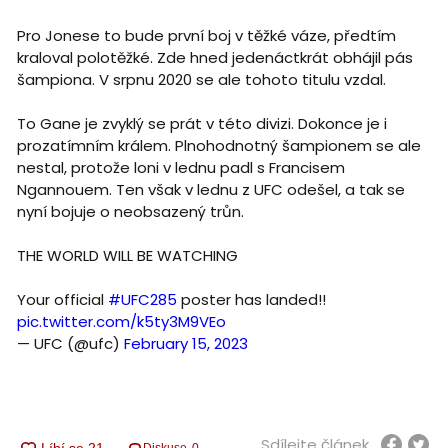
Pro Jonese to bude první boj v těžké váze, předtím
kraloval polotěžké. Zde hned jedenáctkrát obhájil pás
šampiona. V srpnu 2020 se ale tohoto titulu vzdal.
To Gane je zvyklý se prát v této divizi. Dokonce je i
prozatímním králem. Plnohodnotný šampionem se ale
nestal, protože loni v lednu padl s Francisem
Ngannouem. Ten však v lednu z UFC odešel, a tak se
nyní bojuje o neobsazený trůn.
THE WORLD WILL BE WATCHING
Your official
#UFC285
poster has landed!!
pic.twitter.com/k5ty3M9VEo
— UFC (@ufc)
February 15, 2023
Sdílejte článek