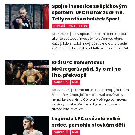
Spojte investice se špičkovým
sportem. UFC na rok zdarma.
Telly rozdává balíček Sport
DOMÁCÍ
MMA
EXTRA
31.07.2026
Telly spouští unikátní partnerskou
akci se světovou investiční platformou etoro.
Každý, kdo si založí nový účet u etoro a provede
svůj první vklad, získá od Telly kompletní balíček
...
Král UFC komentoval
McGregorův pád. Bylo mi ho
líto, překvapil
ZAHRANIČÍ
MMA
30.07.2026
Patrně nikoho nepřekvapí, že Islam
Machačev, úřadující šampion welterové váhy,
nemá ke slavnému Conoru McGregorovi zrovna
velké sympatie. Mezi jeho týmem a irským
divočákem je velice ...
Legenda UFC ukázala velké
srdce, pomohla stovkám dětí
ZAHRANIČÍ
MMA