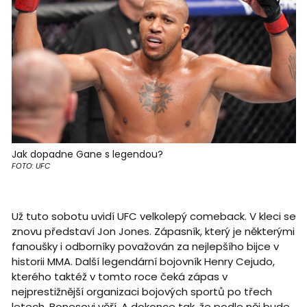
Jak dopadne Gane s legendou?
FOTO: UFC
Už tuto sobotu uvidí UFC velkolepý comeback. V kleci se
znovu představí Jon Jones. Zápasník, který je některými
fanoušky i odborníky považován za nejlepšího bijce v
historii MMA. Další legendární bojovník Henry Cejudo,
kterého taktéž v tomto roce čeká zápas v
nejprestižnější organizaci bojových sportů po třech
letech, Bonesovi věří. A dokonce tak, že podle něj bude