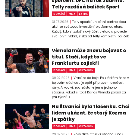
sportem. UFC na rok zdarma.
Telly rozdává balíček Sport
DOMÁCÍ
MMA
EXTRA
31.07.2026
Telly spouští unikátní partnerskou
akci se světovou investiční platformou etoro.
Každý, kdo si založí nový účet u etoro a provede
svůj první vklad, získá od Telly kompletní balíček
...
Vémola může znovu bojovat o
titul. Stačí, když to ve
Frankfurtu zajiskří
DOMÁCÍ
MMA
OKTAGON
30.07.2026
Vrací se do boje. Po krátkém čase v
bojovém důchodu je opět připraven rozdávat
rány. A kdo ví, zda zůstane jen u jednoho
zápasu. Pokud si totiž Karlos Vémola poradí za
pár týdnů s ...
Na Štvanici byla tlačenka. Chci
lidem ukázat, že starý Kozma
je zpátky
DOMÁCÍ
MMA
OKTAGON
29.07.2026
Roky držel titul v Oktagonu, pak