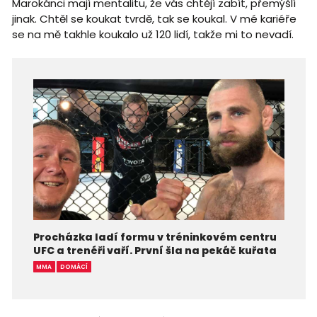
Marokánci mají mentalitu, že vás chtějí zabít, přemýšlí
jinak. Chtěl se koukat tvrdě, tak se koukal. V mé kariéře
se na mě takhle koukalo už 120 lidí, takže mi to nevadí.
Procházka ladí formu v tréninkovém centru
UFC a trenéři vaří. První šla na pekáč kuřata
MMA
DOMÁCÍ