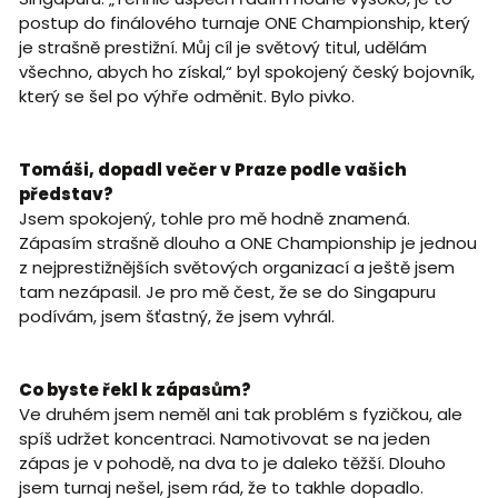
postup do finálového turnaje ONE Championship, který
je strašně prestižní. Můj cíl je světový titul, udělám
všechno, abych ho získal,“ byl spokojený český bojovník,
který se šel po výhře odměnit. Bylo pivko.
Tomáši, dopadl večer v Praze podle vašich
představ?
Jsem spokojený, tohle pro mě hodně znamená.
Zápasím strašně dlouho a ONE Championship je jednou
z nejprestižnějších světových organizací a ještě jsem
tam nezápasil. Je pro mě čest, že se do Singapuru
podívám, jsem šťastný, že jsem vyhrál.
Co byste řekl k zápasům?
Ve druhém jsem neměl ani tak problém s fyzičkou, ale
spíš udržet koncentraci. Namotivovat se na jeden
zápas je v pohodě, na dva to je daleko těžší. Dlouho
jsem turnaj nešel, jsem rád, že to takhle dopadlo.