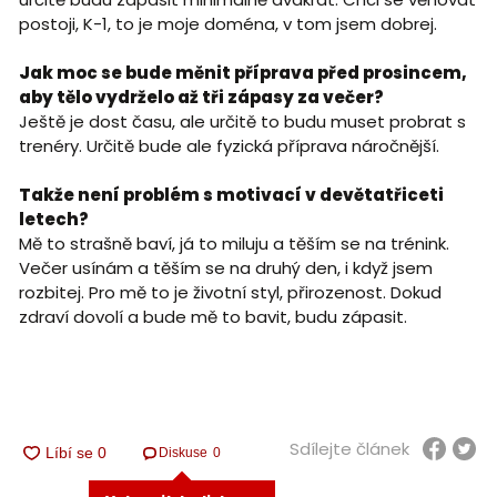
postoji, K-1, to je moje doména, v tom jsem dobrej.
Jak moc se bude měnit příprava před prosincem,
aby tělo vydrželo až tři zápasy za večer?
Ještě je dost času, ale určitě to budu muset probrat s
trenéry. Určitě bude ale fyzická příprava náročnější.
Takže není problém s motivací v devětatřiceti
letech?
Mě to strašně baví, já to miluju a těším se na trénink.
Večer usínám a těším se na druhý den, i když jsem
rozbitej. Pro mě to je životní styl, přirozenost. Dokud
zdraví dovolí a bude mě to bavit, budu zápasit.
Sdílejte článek
Diskuse
0