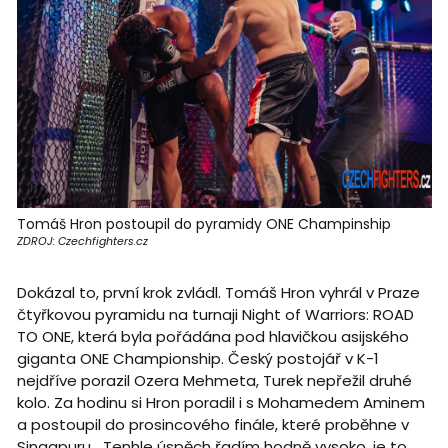
Tomáš Hron postoupil do pyramidy ONE Champinship
ZDROJ: Czechfighters.cz
Dokázal to, první krok zvládl. Tomáš Hron vyhrál v Praze
čtyřkovou pyramidu na turnaji Night of Warriors: ROAD
TO ONE, která byla pořádána pod hlavičkou asijského
giganta ONE Championship. Český postojář v K-1
nejdříve porazil Ozera Mehmeta, Turek nepřežil druhé
kolo. Za hodinu si Hron poradil i s Mohamedem Aminem
a postoupil do prosincového finále, které proběhne v
Singapuru. „Tenhle úspěch řadím hodně vysoko, je to