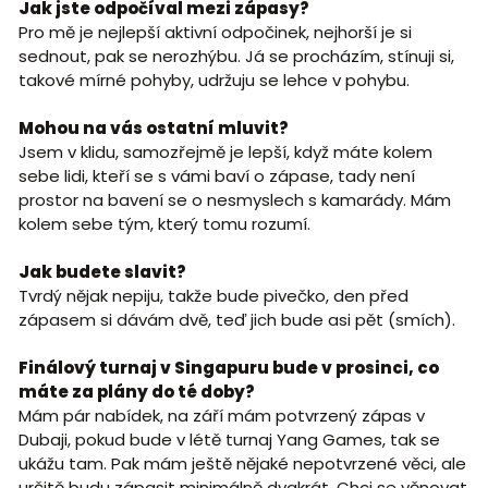
Jak jste odpočíval mezi zápasy?
Pro mě je nejlepší aktivní odpočinek, nejhorší je si
sednout, pak se nerozhýbu. Já se procházím, stínuji si,
takové mírné pohyby, udržuju se lehce v pohybu.
Mohou na vás ostatní mluvit?
Jsem v klidu, samozřejmě je lepší, když máte kolem
sebe lidi, kteří se s vámi baví o zápase, tady není
prostor na bavení se o nesmyslech s kamarády. Mám
kolem sebe tým, který tomu rozumí.
Jak budete slavit?
Tvrdý nějak nepiju, takže bude pivečko, den před
zápasem si dávám dvě, teď jich bude asi pět (smích).
Finálový turnaj v Singapuru bude v prosinci, co
máte za plány do té doby?
Mám pár nabídek, na září mám potvrzený zápas v
Dubaji, pokud bude v létě turnaj Yang Games, tak se
ukážu tam. Pak mám ještě nějaké nepotvrzené věci, ale
určitě budu zápasit minimálně dvakrát. Chci se věnovat