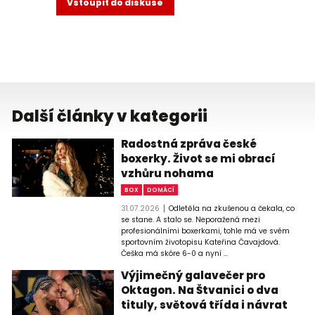
Vstoupit do diskuse
Další články v kategorii
Radostná zpráva české
boxerky. Život se mi obrací
vzhůru nohama
BOX
DOMÁCÍ
31.07.2026
Odletěla na zkušenou a čekala, co
se stane. A stalo se. Neporažená mezi
profesionálními boxerkami, tohle má ve svém
sportovním životopisu Kateřina Čavajdová.
Češka má skóre 6-0 a nyní ...
Výjimečný galavečer pro
Oktagon. Na Štvanici o dva
tituly, světová třída i návrat