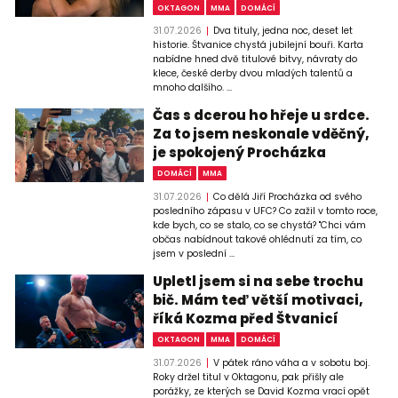
OKTAGON
MMA
DOMÁCÍ
31.07.2026
Dva tituly, jedna noc, deset let
historie. Štvanice chystá jubilejní bouři. Karta
nabídne hned dvě titulové bitvy, návraty do
klece, české derby dvou mladých talentů a
mnoho dalšího. ...
Čas s dcerou ho hřeje u srdce.
Za to jsem neskonale vděčný,
je spokojený Procházka
DOMÁCÍ
MMA
31.07.2026
Co dělá Jiří Procházka od svého
posledního zápasu v UFC? Co zažil v tomto roce,
kde bych, co se stalo, co se chystá? "Chci vám
občas nabídnout takové ohlédnutí za tím, co
jsem v poslední ...
Upletl jsem si na sebe trochu
bič. Mám teď větší motivaci,
říká Kozma před Štvanicí
OKTAGON
MMA
DOMÁCÍ
31.07.2026
V pátek ráno váha a v sobotu boj.
Roky držel titul v Oktagonu, pak přišly ale
porážky, ze kterých se David Kozma vrací opět