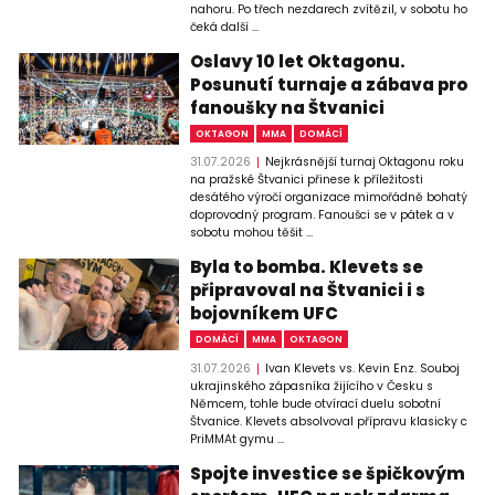
nahoru. Po třech nezdarech zvítězil, v sobotu ho
čeká další ...
Oslavy 10 let Oktagonu.
Posunutí turnaje a zábava pro
fanoušky na Štvanici
OKTAGON
MMA
DOMÁCÍ
31.07.2026
Nejkrásnější turnaj Oktagonu roku
na pražské Štvanici přinese k příležitosti
desátého výročí organizace mimořádně bohatý
doprovodný program. Fanoušci se v pátek a v
sobotu mohou těšit ...
Byla to bomba. Klevets se
připravoval na Štvanici i s
bojovníkem UFC
DOMÁCÍ
MMA
OKTAGON
31.07.2026
Ivan Klevets vs. Kevin Enz. Souboj
ukrajinského zápasníka žijícího v Česku s
Němcem, tohle bude otvírací duelu sobotní
Štvanice. Klevets absolvoval přípravu klasicky c
PriMMAt gymu ...
Spojte investice se špičkovým