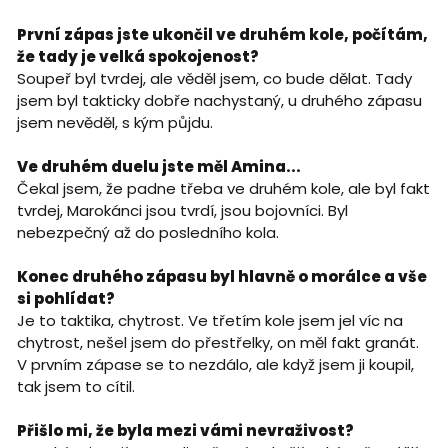
První zápas jste ukončil ve druhém kole, počítám,
že tady je velká spokojenost?
Soupeř byl tvrdej, ale věděl jsem, co bude dělat. Tady
jsem byl takticky dobře nachystaný, u druhého zápasu
jsem nevěděl, s kým půjdu.
Ve druhém duelu jste měl Amina...
Čekal jsem, že padne třeba ve druhém kole, ale byl fakt
tvrdej, Marokánci jsou tvrdí, jsou bojovníci. Byl
nebezpečný až do posledního kola.
Konec druhého zápasu byl hlavně o morálce a vše
si pohlídat?
Je to taktika, chytrost. Ve třetím kole jsem jel víc na
chytrost, nešel jsem do přestřelky, on měl fakt granát.
V prvním zápase se to nezdálo, ale když jsem ji koupil,
tak jsem to cítil.
Přišlo mi, že byla mezi vámi nevraživost?