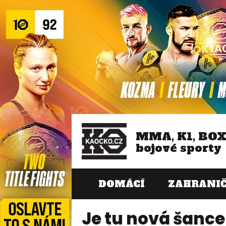
MMA, K1, BO
bojové sporty
DOMÁCÍ
ZAHRANIČ
Je tu nová šance