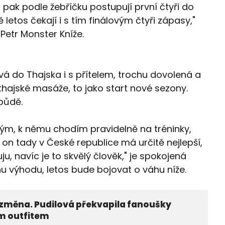
ak podle žebříčku postupují první čtyři do
letos čekají i s tím finálovým čtyři zápasy,"
 Petr Monster Kníže.
vá do Thajska i s přítelem, trochu dovolená a
thajské masáže, to jako start nové sezony.
 půdě.
ským, k němu chodím pravidelně na tréninky,
u on tady v České republice má určitě nejlepší,
u, navíc je to skvělý člověk," je spokojená
nu výhodu, letos bude bojovat o váhu níže.
 změna. Pudilová překvapila fanoušky
ím outfitem