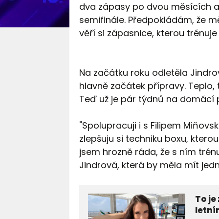
dva zápasy po dvou měsících a p
semifinále. Předpokládám, že mě 
věří si zápasnice, kterou trénuje
Na začátku roku odletěla Jindro
hlavně začátek přípravy. Teplo, 
Teď už je pár týdnů na domácí
"Spolupracuji i s Filipem Miňov
zlepšuju si techniku boxu, ktero
jsem hrozně ráda, že s ním trénuj
Jindrová, která by měla mít jed
To je
letn