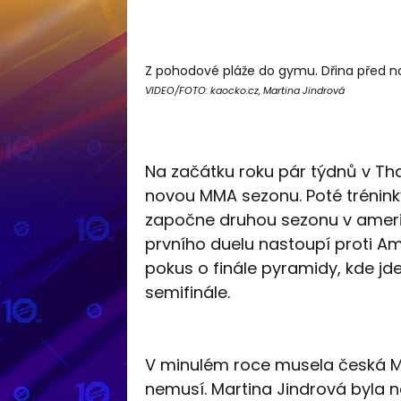
Z pohodové pláže do gymu. Dřina před n
VIDEO/FOTO: kaocko.cz, Martina Jindrová
Na začátku roku pár týdnů v Thaj
novou MMA sezonu. Poté trénink
započne druhou sezonu v americ
prvního duelu nastoupí proti A
pokus o finále pyramidy, kde jde
semifinále.
V minulém roce musela česká M
nemusí. Martina Jindrová byla 