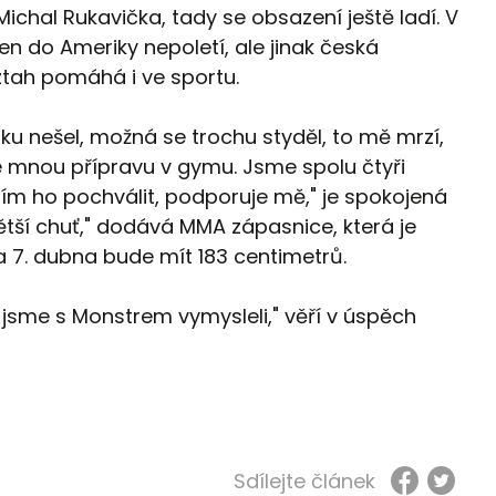
Michal Rukavička, tady se obsazení ještě ladí. V
 ten do Ameriky nepoletí, ale jinak česká
vztah pomáhá i ve sportu.
ku nešel, možná se trochu styděl, to mě mrzí,
e mnou přípravu v gymu. Jsme spolu čtyři
ím ho pochválit, podporuje mě," je spokojená
ětší chuť," dodává MMA zápasnice, která je
 7. dubna bude mít 183 centimetrů.
o jsme s Monstrem vymysleli," věří v úspěch
Sdílejte článek