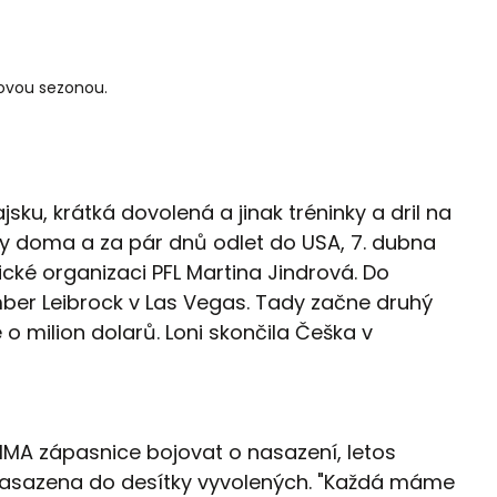
ovou sezonou.
sku, krátká dovolená a jinak tréninky a dril na
y doma a za pár dnů odlet do USA, 7. dubna
ké organizaci PFL Martina Jindrová. Do
mber Leibrock v Las Vegas. Tady začne druhý
 o milion dolarů. Loni skončila Češka v
MA zápasnice bojovat o nasazení, letos
nasazena do desítky vyvolených. "Každá máme