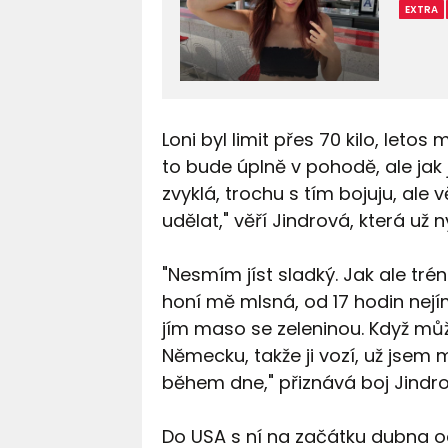
EXTRA
Loni byl limit přes 70 kilo, letos 
to bude úplně v pohodě, ale ja
zvyklá, trochu s tím bojuju, ale
udělat," věří Jindrová, která už n
"Nesmím jíst sladký. Jak ale tr
honí mě mlsná, od 17 hodin nejí
jím maso se zeleninou. Když můžu
Německu, takže ji vozí, už jse
během dne," přiznává boj Jindro
Do USA s ní na začátku dubna od