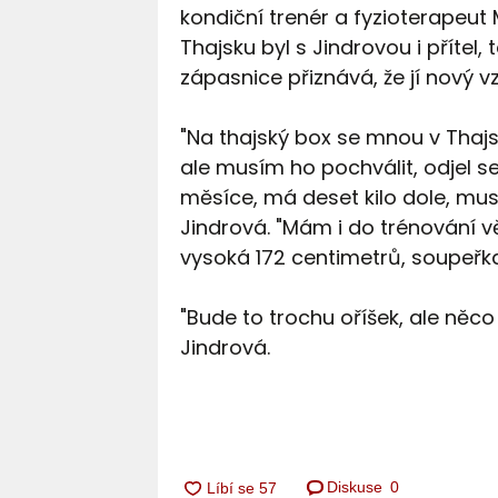
kondiční trenér a fyzioterapeut 
Thajsku byl s Jindrovou i přítel,
zápasnice přiznává, že jí nový 
"Na thajský box se mnou v Thajs
ale musím ho pochválit, odjel s
měsíce, má deset kilo dole, mus
Jindrová. "Mám i do trénování v
vysoká 172 centimetrů, soupeřka
"Bude to trochu oříšek, ale něc
Jindrová.
Diskuse
0