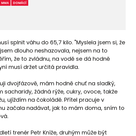
MMA
DOMÁCÍ
musí splnit váhu do 65,7 kilo. "Myslela jsem si, že
k jsem dlouho neshazovala, nejsem na to
 věřím, že to zvládnu, na vodě se dá hodně
yní musí držet určitá pravidla.
énuji dvojfázově, mám hodně chuť na sladký,
m sacharidy, žádná rýže, cukry, ovoce, takže
, ujíždím na čokoládě. Přítel pracuje v
m mu začala nadávat, jak to mám doma, sním to
vá.
letí trenér Petr Kníže, druhým může být