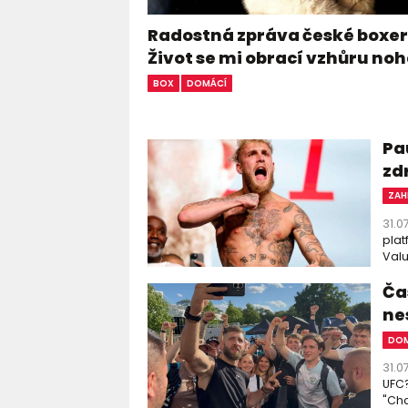
Radostná zpráva české boxer
Život se mi obrací vzhůru n
BOX
DOMÁCÍ
Pa
zd
ZAH
31.0
plat
Valu
Čas
ne
DOM
31.0
UFC?
"Chc