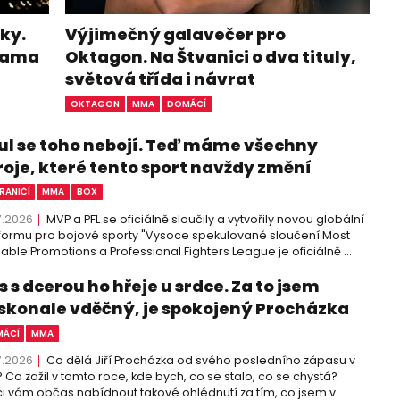
ky.
Výjimečný galavečer pro
ohama
Oktagon. Na Štvanici o dva tituly,
světová třída i návrat
OKTAGON
MMA
DOMÁCÍ
ul se toho nebojí. Teď máme všechny
roje, které tento sport navždy změní
RANIČÍ
MMA
BOX
7.2026
MVP a PFL se oficiálně sloučily a vytvořily novou globální
formu pro bojové sporty "Vysoce spekulované sloučení Most
able Promotions a Professional Fighters League je oficiálně ...
 s dcerou ho hřeje u srdce. Za to jsem
skonale vděčný, je spokojený Procházka
ÁCÍ
MMA
7.2026
Co dělá Jiří Procházka od svého posledního zápasu v
 Co zažil v tomto roce, kde bych, co se stalo, co se chystá?
i vám občas nabídnout takové ohlédnutí za tím, co jsem v