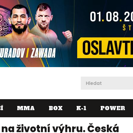
X
Í
MMA
BOX
K-1
POWER
 na životní výhru. Česká