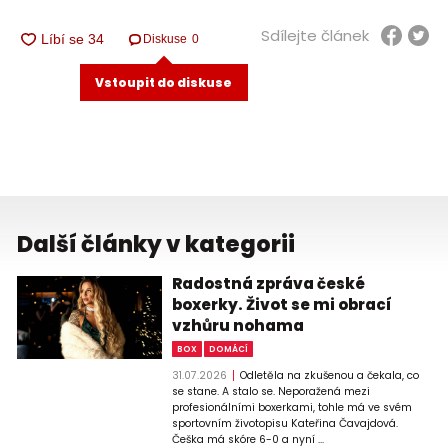
Sdílejte článek
Diskuse
0
Vstoupit do diskuse
Další články v kategorii
Radostná zpráva české
boxerky. Život se mi obrací
vzhůru nohama
BOX
DOMÁCÍ
31.07.2026
Odletěla na zkušenou a čekala, co
se stane. A stalo se. Neporažená mezi
profesionálními boxerkami, tohle má ve svém
sportovním životopisu Kateřina Čavajdová.
Češka má skóre 6-0 a nyní ...