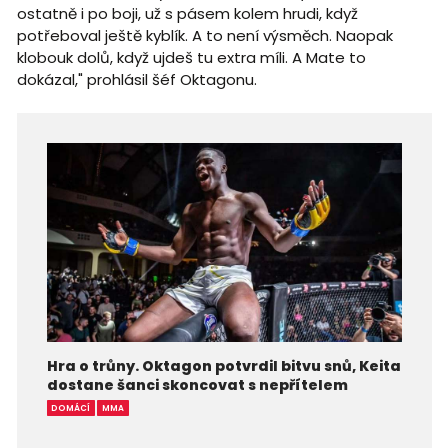
ostatně i po boji, už s pásem kolem hrudi, když
potřeboval ještě kyblík. A to není výsměch. Naopak
klobouk dolů, když ujdeš tu extra míli. A Mate to
dokázal," prohlásil šéf Oktagonu.
Hra o trůny. Oktagon potvrdil bitvu snů, Keita
dostane šanci skoncovat s nepřítelem
DOMÁCÍ
MMA