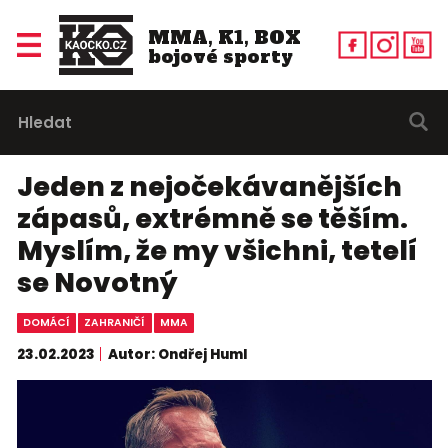
MMA, K1, BOX
bojové sporty
Jeden z nejočekávanějších
zápasů, extrémně se těším.
Myslím, že my všichni, tetelí
se Novotný
DOMÁCÍ
ZAHRANIČÍ
MMA
23.02.2023
Autor: Ondřej Huml