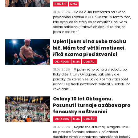
DOMÁCÍ
MMA
31.07.2026
Co dělá Jiří Procházka od svého
posledního zápasu v UFC? Co zažil v tomto roce,
kde bych, co se stalo, co se chystá? "Chci vám
občas nabídnout takové ohlédnutí za tím, co
jsem v poslední ...
Upletl jsem si na sebe trochu
bič. Mám teď větší motivaci,
říká Kozma před Štvanicí
OKTAGON
MMA
DOMÁCÍ
31.07.2026
V pátek ráno váha a v sobotu boj.
Roky držel titul v Oktagonu, pak přišly ale
porážky, ze kterých se David Kozma vrací opět
nahoru. Po třech nezdarech zvítězil, v sobotu ho
čeká další ...
Oslavy 10 let Oktagonu.
Posunutí turnaje a zábava pro
fanoušky na Štvanici
OKTAGON
MMA
DOMÁCÍ
31.07.2026
Nejkrásnější turnaj Oktagonu roku
na pražské Štvanici přinese k příležitosti
desátého výročí organizace mimořádně bohatý