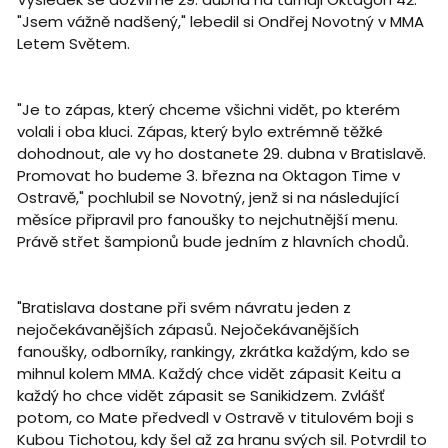
"Jsem vážně nadšený," lebedil si Ondřej Novotný v MMA
Letem Světem.
"Je to zápas, který chceme všichni vidět, po kterém
volali i oba kluci. Zápas, který bylo extrémně těžké
dohodnout, ale vy ho dostanete 29. dubna v Bratislavě.
Promovat ho budeme 3. března na Oktagon Time v
Ostravě," pochlubil se Novotný, jenž si na následující
měsíce připravil pro fanoušky to nejchutnější menu.
Právě střet šampionů bude jedním z hlavních chodů.
"Bratislava dostane při svém návratu jeden z
nejočekávanějších zápasů. Nejočekávanějších
fanoušky, odborníky, rankingy, zkrátka každým, kdo se
mihnul kolem MMA. Každý chce vidět zápasit Keitu a
každý ho chce vidět zápasit se Sanikidzem. Zvlášť
potom, co Mate předvedl v Ostravě v titulovém boji s
Kubou Tichotou, kdy šel až za hranu svých sil. Potvrdil to