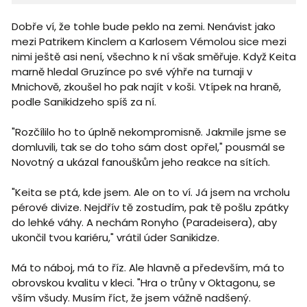
Dobře ví, že tohle bude peklo na zemi. Nenávist jako
mezi Patrikem Kinclem a Karlosem Vémolou sice mezi
nimi ještě asi není, všechno k ní však směřuje. Když Keita
marně hledal Gruzínce po své výhře na turnaji v
Mnichově, zkoušel ho pak najít v koši. Vtípek na hraně,
podle Sanikidzeho spíš za ní.
"Rozčílilo ho to úplně nekompromisně. Jakmile jsme se
domluvili, tak se do toho sám dost opřel," pousmál se
Novotný a ukázal fanouškům jeho reakce na sítích.
"Keita se ptá, kde jsem. Ale on to ví. Já jsem na vrcholu
pérové divize. Nejdřív tě zostudím, pak tě pošlu zpátky
do lehké váhy. A nechám Ronyho (Paradeisera), aby
ukončil tvou kariéru," vrátil úder Sanikidze.
Má to náboj, má to říz. Ale hlavně a především, má to
obrovskou kvalitu v kleci. "Hra o trůny v Oktagonu, se
vším všudy. Musím říct, že jsem vážně nadšený.