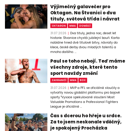
Výjimečný galavečer pro
Oktagon. Na Štvanici o dva
tituly, světová třída i návrat
OKTAGON
MMA
DOMÁCÍ
31.07.2026
Dva tituly, jedna noc, deset let
historie. Štvanice chystá jubilejní bouři. Karta
nabídne hned dvě titulové bitvy, návraty do
klece, české derby dvou mladých talentů a
mnoho dalšího. ...
Paul se toho nebojí. Teď máme
všechny zdroje, které tento
sport navždy změní
ZAHRANIČÍ
MMA
BOX
31.07.2026
MVP a PFL se oficiálně sloučily a
vytvořily novou globální platformu pro bojové
sporty "Vysoce spekulované sloučení Most
Valuable Promotions a Professional Fighters
League je oficiálně ...
Čas s dcerou ho hřeje u srdce.
Za to jsem neskonale vděčný,
je spokojený Procházka