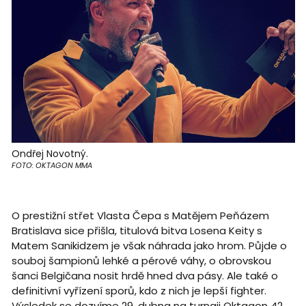
Ondřej Novotný.
FOTO: OKTAGON MMA
O prestižní střet Vlasta Čepa s Matějem Peňázem
Bratislava sice přišla, titulová bitva Losena Keity s
Matem Sanikidzem je však náhrada jako hrom. Půjde o
souboj šampionů lehké a pérové váhy, o obrovskou
šanci Belgičana nosit hrdě hned dva pásy. Ale také o
definitivní vyřízení sporů, kdo z nich je lepší fighter.
Výsledek se dozvíme 29. dubna na turnaji Oktagon 42.