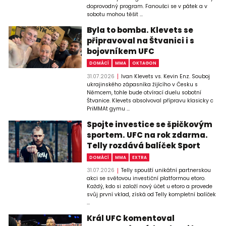
doprovodný program. Fanoušci se v pátek a v
sobotu mohou těšit ...
Byla to bomba. Klevets se
připravoval na Štvanici i s
bojovníkem UFC
DOMÁCÍ
MMA
OKTAGON
31.07.2026
Ivan Klevets vs. Kevin Enz. Souboj
ukrajinského zápasníka žijícího v Česku s
Němcem, tohle bude otvírací duelu sobotní
Štvanice. Klevets absolvoval přípravu klasicky c
PriMMAt gymu ...
Spojte investice se špičkovým
sportem. UFC na rok zdarma.
Telly rozdává balíček Sport
DOMÁCÍ
MMA
EXTRA
31.07.2026
Telly spouští unikátní partnerskou
akci se světovou investiční platformou etoro.
Každý, kdo si založí nový účet u etoro a provede
svůj první vklad, získá od Telly kompletní balíček
...
Král UFC komentoval