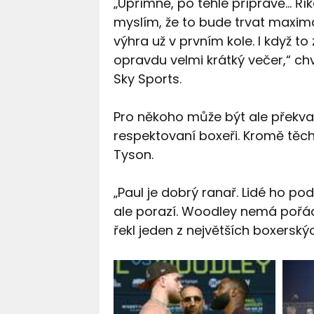
„Upřímně, po téhle přípravě... Ří
myslím, že to bude trvat maximá
výhra už v prvním kole. I když t
opravdu velmi krátký večer,“ c
Sky Sports.
Pro někoho může být ale překvapi
respektovaní boxeři. Kromě těch,
Tyson.
„Paul je dobrý ranař. Lidé ho po
ale porazí. Woodley nemá pořád
řekl jeden z největších boxers