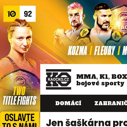
MMA, K1, BO
bojové sporty
DOMÁCÍ
ZAHRANIČ
Jen šaškárna pr