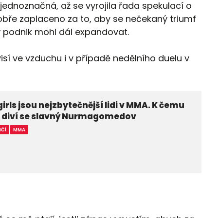
 jednoznačná, až se vyrojila řada spekulací o
obře zaplaceno za to, aby se nečekaný triumf
ý podnik mohl dál expandovat.
isí ve vzduchu i v případě nedělního duelu v
girls jsou nejzbytečnější lidi v MMA. K čemu
? diví se slavný Nurmagomedov
IČÍ
MMA