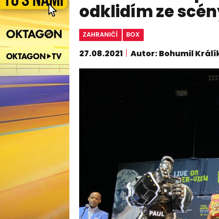
odklidím ze scén
ZAHRANIČÍ
BOX
27.08.2021
Autor: Bohumil Králí