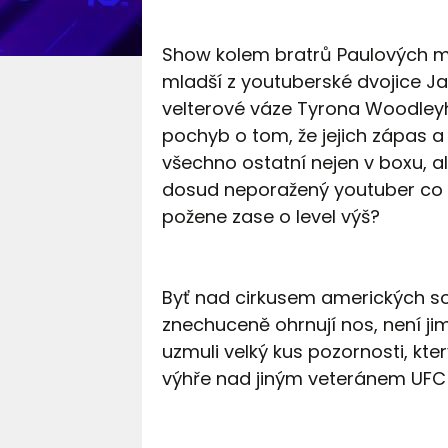
Show kolem bratrů Paulových má
mladší z youtuberské dvojice J
velterové váze Tyrona Woodleyh
pochyb o tom, že jejich zápas a
všechno ostatní nejen v boxu, a
dosud neporažený youtuber co p
požene zase o level výš?
Byť nad cirkusem amerických so
znechuceně ohrnují nos, není jim
uzmuli velký kus pozornosti, kt
výhře nad jiným veteránem UFC 