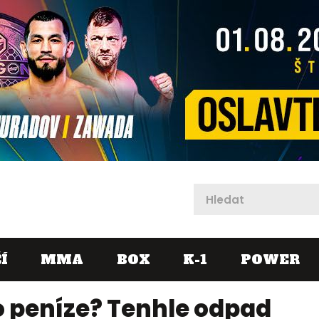
X
Í
MMA
BOX
K-1
POWER
o peníze? Tenhle odpad