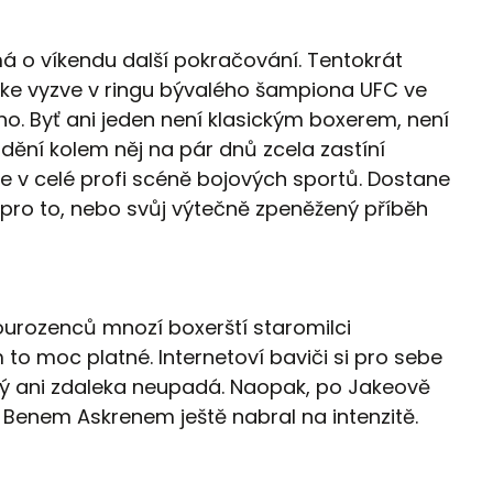
 o víkendu další pokračování. Tentokrát
ake vyzve v ringu bývalého šampiona UFC ve
o. Byť ani jeden není klasickým boxerem, není
 dění kolem něj na pár dnů zcela zastíní
le v celé profi scéně bojových sportů. Dostane
ro to, nebo svůj výtečně zpeněžený příběh
urozenců mnozí boxerští staromilci
 to moc platné. Internetoví baviči si pro sebe
erý ani zdaleka neupadá. Naopak, po Jakeově
Benem Askrenem ještě nabral na intenzitě.