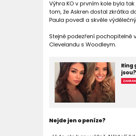
Výhra KO v prvním kole byla tak
tom, že Askren dostal zkrátka d
Paula povedl a skvěle výdělečn
Stejné podezření pochopitelně v
Clevelandu s Woodleym.
Ring 
jsou
ZAHRAN
Nejde jen o peníze?