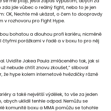
dé se mě ptají, jestli zápas vypustím, abych za
zda jde vůbec o reálný fight, nebo to je jen
íkám: OK, Nechte mě ukázat, o čem to doopravdy
ím v rozhovoru pro Fight Hype.
ebou bohatou a dlouhou profi kariéru, nicméně
čil čtyřmi porážkami v řadě a v boxu to pro něj
l. Uvidíte Jakea Paula zmláceného tak, jak si
 už nebude chtít znovu zkoušet,“ sliboval
r, že hype kolem internetové hvězdičky rázně
riéry a také největší výdělek, to vše za jeden
o, abych uklidil tenhle odpad. Nemůžu se
celé komunitě boxu a MMA pomůžu se tohohle