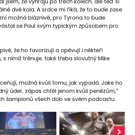
kal jsem, že vyhraju po třech kolech, ale teď si
lně dvě kola. A srdce mi říká, že to bude zase
o zní možná bláznivě, pro Tyrona to bude
hvástal se Paul svým typickým způsobem pro
vé, že ho favorizují a opěvují i někteří
 s nimiž trénuje, také třeba slovutný Mike
dceňují, možná kvůli tomu, jak vypadá. Jake ho
ný úder, zápas chtěl jenom kvůli penězům,“
kých šampionů všech dob ve svém podcastu.