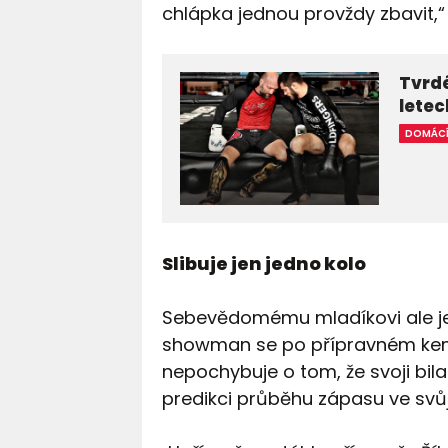
chlápka jednou provždy zbavit,“
Tvrdé
letec
DOMÁC
Slibuje jen jedno kolo
Sebevědomému mladíkovi ale je
showman se po přípravném kempu
nepochybuje o tom, že svoji bila
predikci průběhu zápasu ve svů