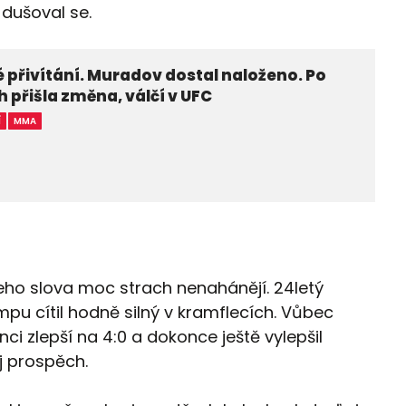
 dušoval se.
 přivítání. Muradov dostal naloženo. Po
h přišla změna, válčí v UFC
Í
MMA
ho slova moc strach nenahánějí. 24letý
 cítil hodně silný v kramflecích. Vůbec
nci zlepší na 4:0 a dokonce ještě vylepšil
j prospěch.