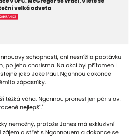
ce v UFC. McGregor se vrací, v létě se
eční velká odveta
ZAHRANIČÍ
annouovy schopnosti, ani nesnížila poptávku
, po jeho charisma. Na akci byl přítomen i
stejně jako Jake Paul. Ngannou dokonce
ěmito zápasníky.
lepší těžká váha, Ngannou pronesl jen pár slov.
raceně nejlepší."
cky nemožný, protože Jones má exkluzivní
vil zájem o střet s Ngannouem a dokonce se