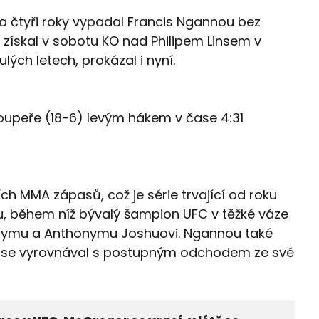
čtyři roky vypadal Francis Ngannou bez
 získal v sobotu KO nad Philipem Linsem v
lých letech, prokázal i nyní.
upeře (18-6) levým hákem v čase 4:31
ch MMA zápasů, což je série trvající od roku
u, během níž bývalý šampion UFC v těžké váze
urymu a Anthonymu Joshuovi. Ngannou také
že se vyrovnával s postupným odchodem ze své