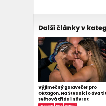
Další články v kateg
Výjimečný galavečer pro
Oktagon. Na Štvanici o dva ti
světová třída i návrat
OKTAGON
MMA
DOMÁCÍ