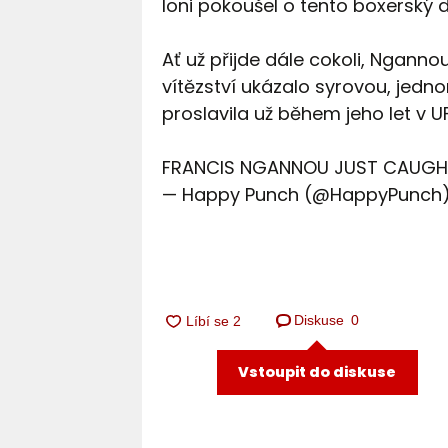
loni pokoušel o tento boxerský d
Ať už přijde dále cokoli, Nganno
vítězství ukázalo syrovou, jedn
proslavila už během jeho let v U
FRANCIS NGANNOU JUST CAUGH
— Happy Punch (@HappyPunch
Diskuse
0
Vstoupit do diskuse