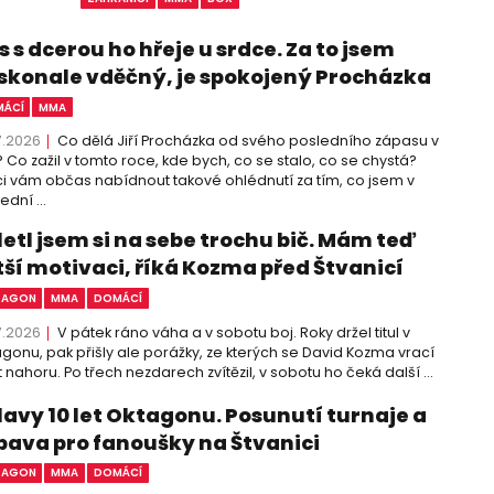
 s dcerou ho hřeje u srdce. Za to jsem
skonale vděčný, je spokojený Procházka
ÁCÍ
MMA
7.2026
Co dělá Jiří Procházka od svého posledního zápasu v
 Co zažil v tomto roce, kde bych, co se stalo, co se chystá?
i vám občas nabídnout takové ohlédnutí za tím, co jsem v
ední ...
letl jsem si na sebe trochu bič. Mám teď
tší motivaci, říká Kozma před Štvanicí
TAGON
MMA
DOMÁCÍ
7.2026
V pátek ráno váha a v sobotu boj. Roky držel titul v
gonu, pak přišly ale porážky, ze kterých se David Kozma vrací
 nahoru. Po třech nezdarech zvítězil, v sobotu ho čeká další ...
lavy 10 let Oktagonu. Posunutí turnaje a
bava pro fanoušky na Štvanici
TAGON
MMA
DOMÁCÍ