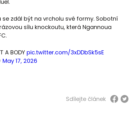
uel.
u se zdál být na vrcholu své formy. Sobotní
orázovou sílu knockoutu, která Ngannoua
FC.
T A BODY
pic.twitter.com/3xDDbSk5sE
)
May 17, 2026
Sdílejte článek