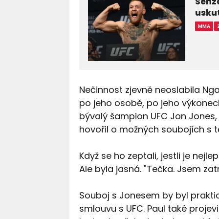
Senza
uskut
MMA
Nečinnost zjevně neoslabila Ng
po jeho osobě, po jeho výkonech
bývalý šampion UFC Jon Jones, 
hovořil o možných soubojích s t
Když se ho zeptali, jestli je nej
Ale byla jasná. "Tečka. Jsem zat
Souboj s Jonesem by byl prakti
smlouvu s UFC. Paul také proje