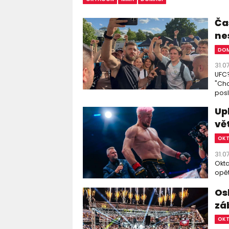
Čas
ne
DOM
31.0
UFC?
"Chc
posl
Up
vě
OK
31.0
Okta
opět
Os
zá
OK