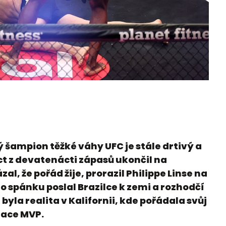
ý šampion těžké váhy UFC je stále drtivý a
t z devatenácti zápasů ukončil na
l, že pořád žije, prorazil Philippe Linse na
do spánku poslal Brazilce k zemi a rozhodčí
byla realita v Kalifornii, kde pořádala svůj
zace MVP.