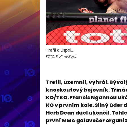
Trefil a uspal...
FOTO: Profimedia.cz
Trefil, uzemnil, vyhrál. Býval
knockoutový bojovník. Třinác
KO/TKO. Francis Ngannou ukáza
KO v prvním kole. Silný úder 
Herb Dean duel ukončil. Tohle 
první MMA galavečer organi