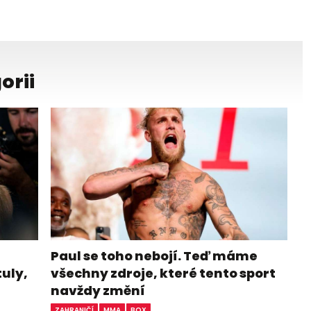
orii
Paul se toho nebojí. Teď máme
tuly,
všechny zdroje, které tento sport
navždy změní
ZAHRANIČÍ
MMA
BOX