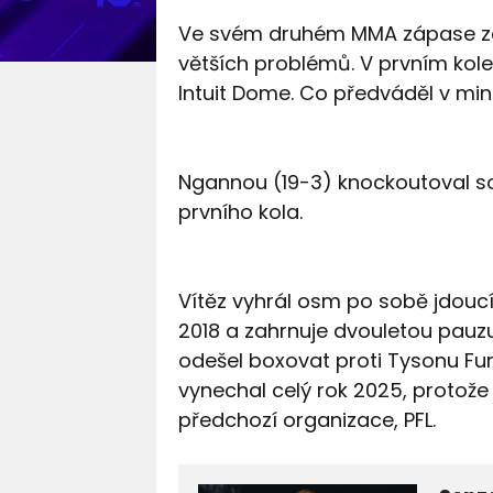
Ve svém druhém MMA zápase za 
větších problémů. V prvním kole
Intuit Dome. Co předváděl v minu
Ngannou (19-3) knockoutoval so
prvního kola.
Vítěz vyhrál osm po sobě jdoucí
2018 a zahrnuje dvouletou pauz
odešel boxovat proti Tysonu F
vynechal celý rok 2025, proto
předchozí organizace, PFL.