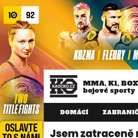
MMA, K1, BO
bojové sporty
DOMÁCÍ
ZAHRANIČ
Jsem zatraceně n