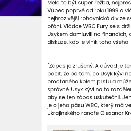
Měla to být super řežba, nejprest
Vůbec poprvé od roku 1999 a vl
nejhrozivější rohovnická divize 
přání. Vládce WBC Fury se s drž
Usykem domluvili na financích, 
diskuze, kdo je viník toho všeho.
"Zápas je zrušený. A důvod je ten,
pocit, že po tom, co Usyk kývl 
omotaného kolem prstu a může s
správné. Usyk kývl na to rozdělen
aby se ten zápas uskutečnil. Je
je o jeho pásu WBC, který má ve
ukrajinského ranaře Olexandr Kr