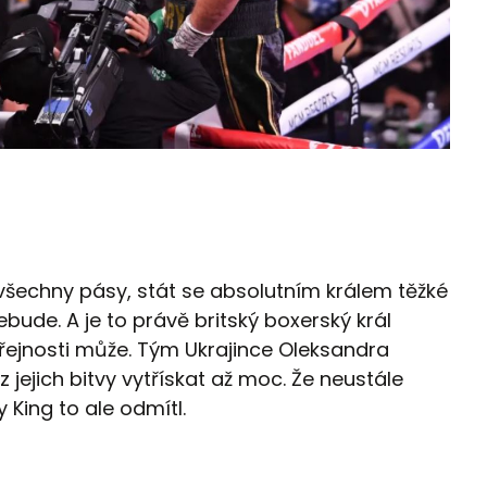
všechny pásy, stát se absolutním králem těžké
bude. A je to právě britský boxerský král
eřejnosti může. Tým Ukrajince Oleksandra
 z jejich bitvy vytřískat až moc. Že neustále
King to ale odmítl.