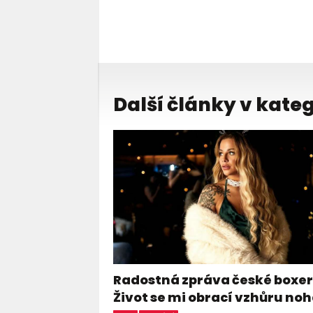
Další články v kateg
Radostná zpráva české boxer
Život se mi obrací vzhůru n