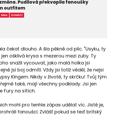
 změna. Pudilová překvapila fanoušky
ím outfitem
MMA
DOMÁCÍ
 čekat dlouho. A šla pěkně od plic. "Usyku, ty
i jen ošklivá krysa s mezerou mezi zuby. Ty
toho snažil vycouvat, jako malá holka jsi
ejně jsi boj odmítl. Vždy jsi totiž věděl, že nejsi
psy Kingem. Nikdy v životě, ty skrčku! Tvůj tým
řejmě také, mají všechny podklady. Jsi jen
 Fury na sítích.
nich mohl pro tenhle zápas udělat víc. Jisté je,
prohráli fanoušci. Zvlášť pokud se teď britský