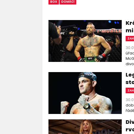
BOX
DOMÁCÍ
Kr
mi 
ZAH
30.0
úřad
McGr
divo
Le
st
ZAH
30.0
dobr
řádě
Di
rv