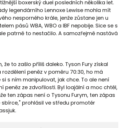
ižnější boxerský duel posledních několika let.
ády legendárního Lennoxe Lewise mohla mít
svého nesporného krále, jenže zůstane jen u
itelem pásů WBA, WBO a IBF nepobije. Sice se s
ale patrně to nestačilo. A samozřejmě nastává
 že to zašlo příliš daleko. Tyson Fury získal
na rozdělení peněz v poměru 70:30, ho má
i s ním manipulovat, jak chce. To ale není
í peněz ze zdvořilosti. Byl loajální a moc chtěl,
nže ten zápas není o Tysonu Furym, ten zápas
 sbírce," prohlásil ve středu promotér
assjuk.