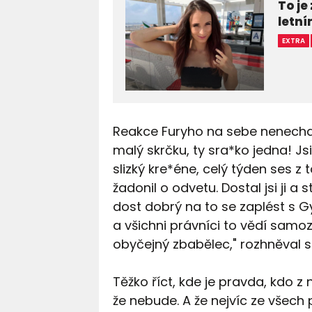
To je
letn
EXTRA
Reakce Furyho na sebe nenechala
malý skrčku, ty sra*ko jedna! Js
slizký kre*éne, celý týden ses z 
žadonil o odvetu. Dostal jsi ji a st
dost dobrý na to se zaplést s Gy
a všichni právníci to vědí samoz
obyčejný zbabělec," rozhněval se
Těžko říct, kde je pravda, kdo z 
že nebude. A že nejvíc ze všech 