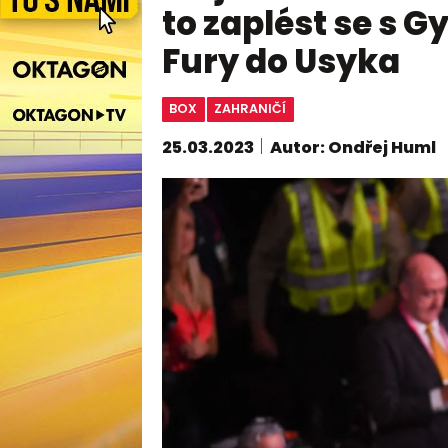
to zaplést se s G
Fury do Usyka
BOX
ZAHRANIČÍ
25.03.2023
Autor: Ondřej Huml