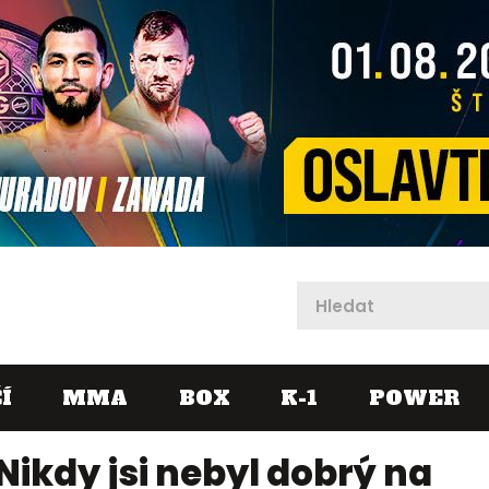
X
Í
MMA
BOX
K-1
POWER
 Nikdy jsi nebyl dobrý na