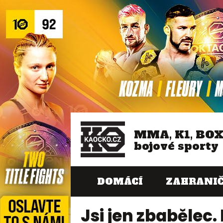
MMA, K1, BO
bojové sporty
DOMÁCÍ
ZAHRANIČ
Jsi jen zbabělec.