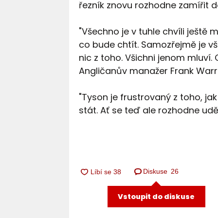
řezník znovu rozhodne zamířit 
"Všechno je v tuhle chvíli ještě
co bude chtít. Samozřejmě je vš
nic z toho. Všichni jenom mluví. O
Angličanův manažer Frank Warr
"Tyson je frustrovaný z toho, ja
stát. Ať se teď ale rozhodne udě
Diskuse
26
Vstoupit do diskuse