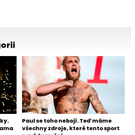
orii
ky.
Paul se toho nebojí. Teď máme
ohama
všechny zdroje, které tento sport