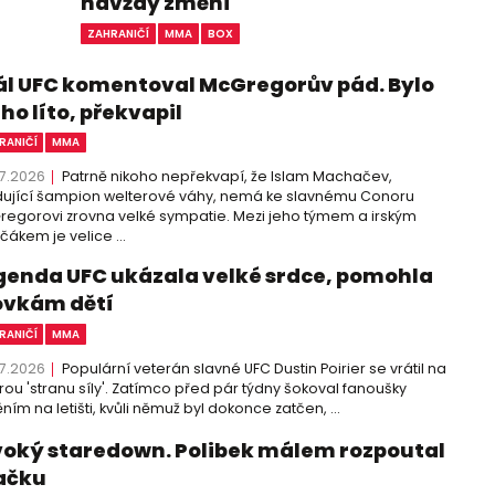
navždy změní
ZAHRANIČÍ
MMA
BOX
ál UFC komentoval McGregorův pád. Bylo
ho líto, překvapil
RANIČÍ
MMA
7.2026
Patrně nikoho nepřekvapí, že Islam Machačev,
ující šampion welterové váhy, nemá ke slavnému Conoru
egorovi zrovna velké sympatie. Mezi jeho týmem a irským
čákem je velice ...
genda UFC ukázala velké srdce, pomohla
ovkám dětí
RANIČÍ
MMA
7.2026
Populární veterán slavné UFC Dustin Poirier se vrátil na
ou 'stranu síly'. Zatímco před pár týdny šokoval fanoušky
ním na letišti, kvůli němuž byl dokonce zatčen, ...
voký staredown. Polibek málem rozpoutal
ačku