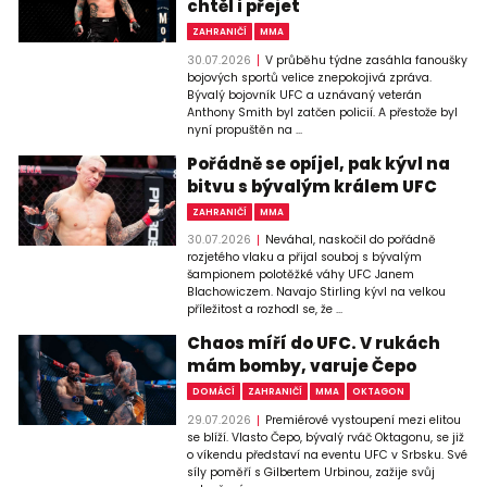
chtěl i přejet
ZAHRANIČÍ
MMA
30.07.2026
V průběhu týdne zasáhla fanoušky
bojových sportů velice znepokojivá zpráva.
Bývalý bojovník UFC a uznávaný veterán
Anthony Smith byl zatčen policií. A přestože byl
nyní propuštěn na ...
Pořádně se opíjel, pak kývl na
bitvu s bývalým králem UFC
ZAHRANIČÍ
MMA
30.07.2026
Neváhal, naskočil do pořádně
rozjetého vlaku a přijal souboj s bývalým
šampionem polotěžké váhy UFC Janem
Blachowiczem. Navajo Stirling kývl na velkou
příležitost a rozhodl se, že ...
Chaos míří do UFC. V rukách
mám bomby, varuje Čepo
DOMÁCÍ
ZAHRANIČÍ
MMA
OKTAGON
29.07.2026
Premiérové vystoupení mezi elitou
se blíží. Vlasto Čepo, bývalý rváč Oktagonu, se již
o víkendu představí na eventu UFC v Srbsku. Své
síly poměří s Gilbertem Urbinou, zažije svůj