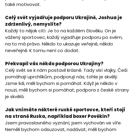
také motivovat.
Celý svět vyjadřuje podporu Ukrajině, Joshua je
zdrženlivý, nemyslíte?
Každý to nějak cítí. Je to na každém člověku. On je
vážený sportovec, každý vyjadřuje podporu po svém,
na to má právo. Někdo to ukazuje veřejně, někdo
neveřejně. K tomu není co dodat.
Překvapil vás někdo podporou Ukrajiny?
Celý svět se k nám postavil krásně. Tady visí vlajky, Češi
pomáhají uprchlíkům, podporují nás, tohle je skvělý.
Jsme lidi, měli bychom si pomáhat. Když je někdo v
nouzi, měli bychom si pomáhat, podpora z české strany
je skvělá.
Jak vnímáte některé ruské sportovce, kteří stojí
na straně Ruska, například boxer Pověkin?
Jsem pravoslavného vyznání, jsem vychován ve víře.
Neměli bychom odsuzovat, nadávat, měli bychom