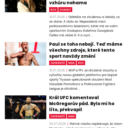
vzhůru nohama
BOX
DOMÁCÍ
31.07.2026
Odletěla na zkušenou a čekala, co
se stane. A stalo se. Neporažená mezi
profesionálními boxerkami, tohle má ve svém
sportovním životopisu Kateřina Čavajdová.
Češka má skóre 6-0 a nyní ...
Paul se toho nebojí. Teď máme
všechny zdroje, které tento
sport navždy změní
ZAHRANIČÍ
MMA
BOX
31.07.2026
MVP a PFL se oficiálně sloučily a
vytvořily novou globální platformu pro bojové
sporty "Vysoce spekulované sloučení Most
Valuable Promotions a Professional Fighters
League je oficiálně ...
Král UFC komentoval
McGregorův pád. Bylo mi ho
líto, překvapil
ZAHRANIČÍ
MMA
30.07.2026
Patrně nikoho nepřekvapí, že Islam