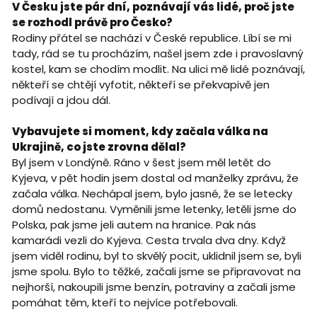
V Česku jste pár dní, poznávají vás lidé, proč jste
se rozhodl právě pro Česko?
Rodiny přátel se nachází v České republice. Líbí se mi
tady, rád se tu procházím, našel jsem zde i pravoslavný
kostel, kam se chodím modlit. Na ulici mě lidé poznávají,
někteří se chtějí vyfotit, někteří se překvapivě jen
podívají a jdou dál.
Vybavujete si moment, kdy začala válka na
Ukrajině, co jste zrovna dělal?
Byl jsem v Londýně. Ráno v šest jsem měl letět do
Kyjeva, v pět hodin jsem dostal od manželky zprávu, že
začala válka. Nechápal jsem, bylo jasné, že se letecky
domů nedostanu. Vyměnili jsme letenky, letěli jsme do
Polska, pak jsme jeli autem na hranice. Pak nás
kamarádi vezli do Kyjeva. Cesta trvala dva dny. Když
jsem viděl rodinu, byl to skvělý pocit, uklidnil jsem se, byli
jsme spolu. Bylo to těžké, začali jsme se připravovat na
nejhorší, nakoupili jsme benzín, potraviny a začali jsme
pomáhat těm, kteří to nejvíce potřebovali.