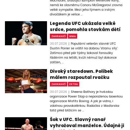
Machačev, úřadující šampion welterové váhy,
nemá ke slavnému Conoru McGregorovi zrovna
velké sympatie. Mezi jeho týmem a irským
divočákem je velice ...
Legenda UFC ukázala velké
srdce, pomohla stovkám dětí
ZAHRANIČÍ
MMA
30.07.2026
Populární veterán slavné UFC
Dustin Poirier se vrátil na dobrou 'stranu síly'.
Zatímco před pár týdny šokoval fanoušky
řáděním na letišti, kvůli němuž byl dokonce
zatčen, ...
Divoký staredown. Polibek
málem rozpoutal rvačku
ZAHRANIČÍ
EXTRA
30.07.2026
Sheena Bathory je hvězdou
organizace Power Slap a neporaženou boxerkou
organizace Misfits Boxing. A jak je vidno, i
zdatnou provokatérkou. Rodačka z Maďarska
totiž před blížícím se ...
Šok v UFC. Slavný ranař
vyhrožoval manželce. Údajně ji