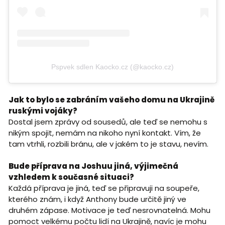
Pspvek sdlen Kaocko.cz (@kaocko.cz)
Jak to bylo se zabráním vašeho domu na Ukrajině
ruskými vojáky?
Dostal jsem zprávy od sousedů, ale teď se nemohu s
nikým spojit, nemám na nikoho nyní kontakt. Vím, že
tam vtrhli, rozbili bránu, ale v jakém to je stavu, nevím.
Bude příprava na Joshuu jiná, výjimečná
vzhledem k současné situaci?
Každá příprava je jiná, teď se připravuji na soupeře,
kterého znám, i když Anthony bude určitě jiný ve
druhém zápase. Motivace je teď nesrovnatelná. Mohu
pomoct velkému počtu lidí na Ukrajině, navíc je mohu