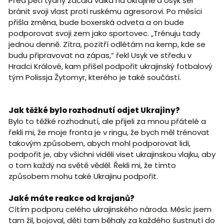
Před pěti týdny začala válka na Ukrajině a Usyk šel
bránit svoji vlast proti ruskému agresorovi. Po měsíci
přišla změna, bude boxerská odveta a on bude
podporovat svoji zem jako sportovec. „Trénuju tady
jednou denně. Zítra, pozítří odlétám na kemp, kde se
budu připravovat na zápas,“ řekl Usyk ve středu v
Hradci Králové, kam přišel podpořit ukrajinský fotbalový
tým Polissja Žytomyr, kterého je také součástí.
Jak těžké bylo rozhodnutí odjet Ukrajiny?
Bylo to těžké rozhodnutí, ale přijeli za mnou přátelé a
řekli mi, že moje fronta je v ringu, že bych měl trénovat
takovým způsobem, abych mohl podporovat lidi,
podpořit je, aby všichni viděli viset ukrajinskou vlajku, aby
o tom každý na světě věděl. Řekli mi, že tímto
způsobem mohu také Ukrajinu podpořit.
Jaké máte reakce od krajanů?
Cítím podporu celého ukrajinského národa. Měsíc jsem
tam žil, bojoval, děti tam běhaly za každého šustnutí do