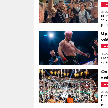
DOM
31.0
UFC?
"Chc
posl
Up
vě
OK
31.0
Okta
opět
Os
zá
OK
31.0
přin
boha
moho