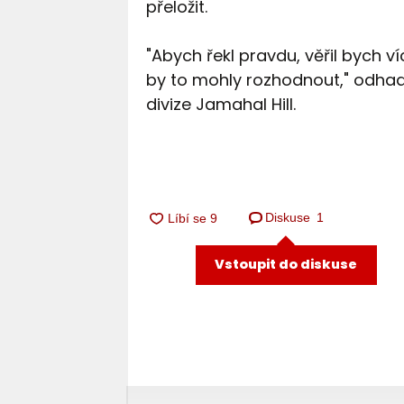
přeložit.
"Abych řekl pravdu, věřil bych ví
by to mohly rozhodnout," odhadl
divize Jamahal Hill.
Diskuse
1
Vstoupit do diskuse