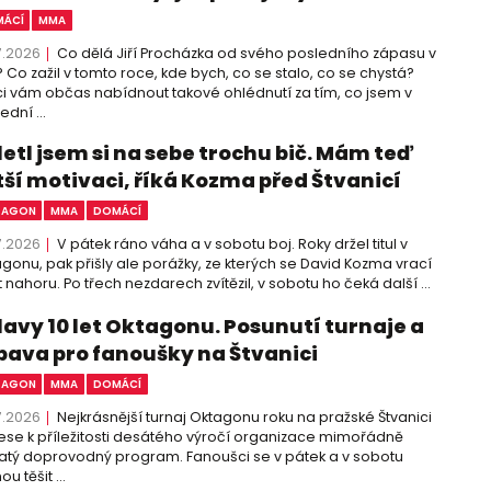
ÁCÍ
MMA
7.2026
Co dělá Jiří Procházka od svého posledního zápasu v
 Co zažil v tomto roce, kde bych, co se stalo, co se chystá?
i vám občas nabídnout takové ohlédnutí za tím, co jsem v
ední ...
letl jsem si na sebe trochu bič. Mám teď
tší motivaci, říká Kozma před Štvanicí
TAGON
MMA
DOMÁCÍ
7.2026
V pátek ráno váha a v sobotu boj. Roky držel titul v
gonu, pak přišly ale porážky, ze kterých se David Kozma vrací
 nahoru. Po třech nezdarech zvítězil, v sobotu ho čeká další ...
lavy 10 let Oktagonu. Posunutí turnaje a
bava pro fanoušky na Štvanici
TAGON
MMA
DOMÁCÍ
7.2026
Nejkrásnější turnaj Oktagonu roku na pražské Štvanici
ese k příležitosti desátého výročí organizace mimořádně
tý doprovodný program. Fanoušci se v pátek a v sobotu
u těšit ...