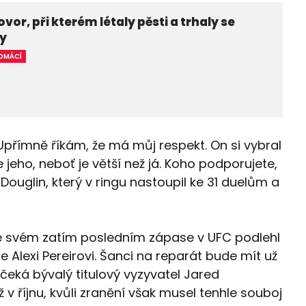
vor, při kterém létaly pěsti a trhaly se
ry
OMÁCÍ
 "Upřímně říkám, že má můj respekt. On si vybral
jeho, neboť je větší než já. Koho podporujete,
ouglin, který v ringu nastoupil ke 31 duelům a
e svém zatím posledním zápase v UFC podlehl
 Alexi Pereirovi. Šanci na reparát bude mít už
 čeká bývalý titulový vyzyvatel Jared
 v říjnu, kvůli zranění však musel tenhle souboj