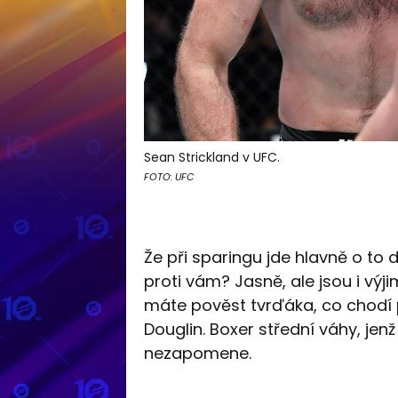
Sean Strickland v UFC.
FOTO: UFC
Že při sparingu jde hlavně o to d
proti vám? Jasně, ale jsou i výj
máte pověst tvrďáka, co chodí p
Douglin. Boxer střední váhy, jenž
nezapomene.