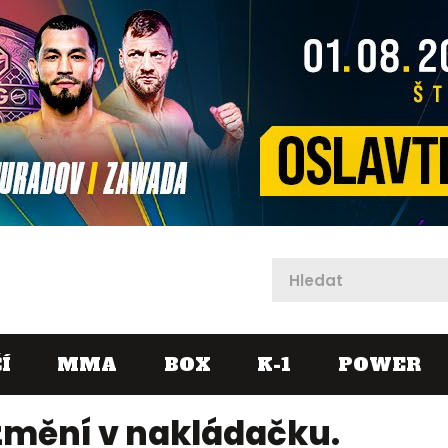
X
Í
MMA
BOX
K-1
POWER
změní v nakládačku.