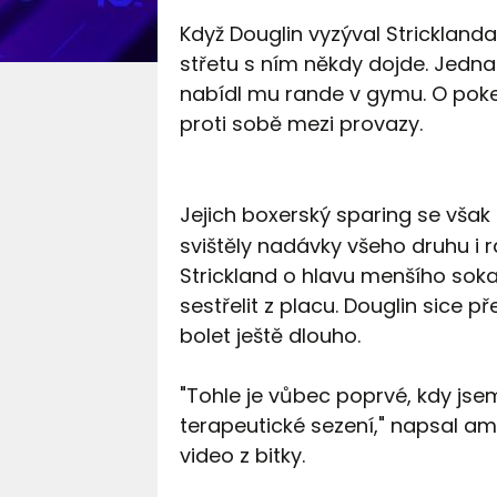
Když Douglin vyzýval Stricklanda 
střetu s ním někdy dojde. Jedna
nabídl mu rande v gymu. O pokec 
proti sobě mezi provazy.
Jejich boxerský sparing se však
svištěly nadávky všeho druhu i r
Strickland o hlavu menšího soka
sestřelit z placu. Douglin sice p
bolet ještě dlouho.
"Tohle je vůbec poprvé, kdy jsem
terapeutické sezení," napsal a
video z bitky.