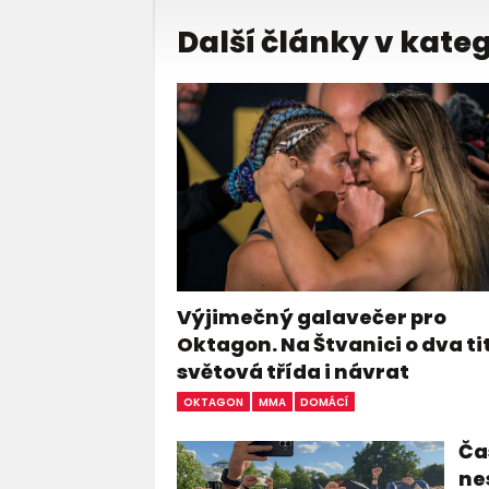
Další články v kateg
Výjimečný galavečer pro
Oktagon. Na Štvanici o dva ti
světová třída i návrat
OKTAGON
MMA
DOMÁCÍ
Čas
ne