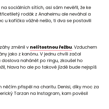
na sociálních sítích, asi sám nevěřil, že ke
třicetiletý rodák z Anaheimu ale neváhal a
u kafíčka vážně nešlo, ti dva se postavili
 záhy změnil v
nelítostnou řežbu
. Vzduchem
ány jako z kanónu. V jednu chvíli začal
 doslova nahánět po ringu, zkoušel ho
řežil, hlava ho ale po takové jízdě bude nejspíš
 něčím přispěl na charitu. Denisi, díky moc za
merický Tarzan na Instagram, kam pověsil