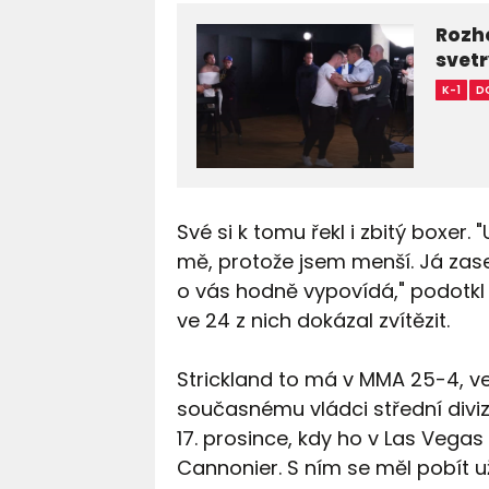
Rozho
svet
K-1
D
Své si k tomu řekl i zbitý boxer.
mě, protože jsem menší. Já zase 
o vás hodně vypovídá," podotkl D
ve 24 z nich dokázal zvítězit.
Strickland to má v MMA 25-4, v
současnému vládci střední divize
17. prosince, kdy ho v Las Vegas
Cannonier. S ním se měl pobít už