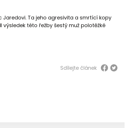
c Jaredovi. Ta jeho agresivita a smrtící kopy
 výsledek této řežby šestý muž polotěžké
Sdílejte článek