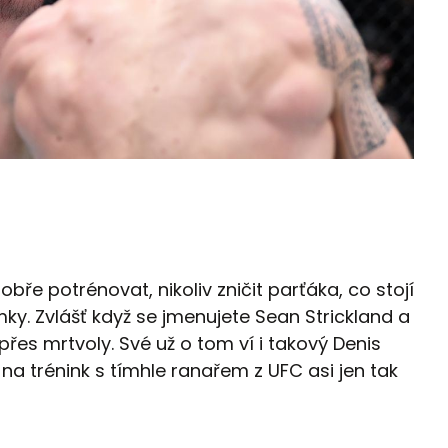
obře potrénovat, nikoliv zničit parťáka, co stojí
imky. Zvlášť když se jmenujete Sean Strickland a
řes mrtvoly. Své už o tom ví i takový Denis
 na trénink s tímhle ranařem z UFC asi jen tak