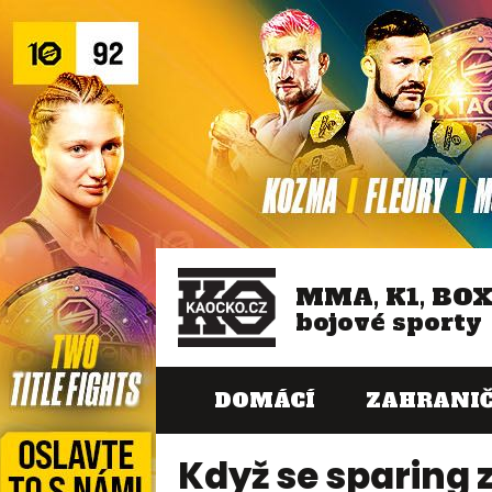
MMA, K1, BO
bojové sporty
DOMÁCÍ
ZAHRANIČ
Když se sparing 