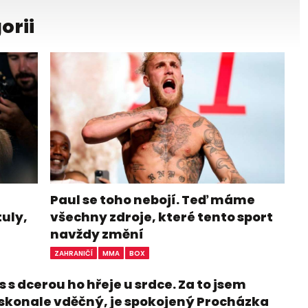
orii
Paul se toho nebojí. Teď máme
tuly,
všechny zdroje, které tento sport
navždy změní
ZAHRANIČÍ
MMA
BOX
 s dcerou ho hřeje u srdce. Za to jsem
skonale vděčný, je spokojený Procházka