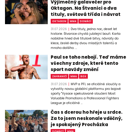
Výjimečný galavečer pro
Oktagon. Na Štvanici o dva
tituly, světová třída i návrat
OKTAGON
MMA
DOMÁCÍ
31.07.2026
Dva tituly, jedna noc, deset let
historie. Štvanice chystá jubilejní bouři. Karta
nabídne hned dvě titulové bitvy, návraty do
klece, české derby dvou mladých talentů a
mnoho dalšího. ...
Paul se toho nebojí. Teď máme
všechny zdroje, které tento
sport navždy změní
ZAHRANIČÍ
MMA
BOX
31.07.2026
MVP a PFL se oficiálně sloučily a
vytvořily novou globální platformu pro bojové
sporty "Vysoce spekulované sloučení Most
Valuable Promotions a Professional Fighters
League je oficiálně ...
Čas s dcerou ho hřeje u srdce.
Za to jsem neskonale vděčný,
je spokojený Procházka
DOMÁCÍ
MMA