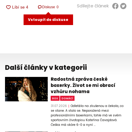
Sdílejte článek
Diskuse
0
Vstoupit do diskuse
Další články v kategorii
Radostná zpráva české
boxerky. Život se mi obrací
vzhůru nohama
BOX
DOMÁCÍ
31.07.2026
Odletěla na zkušenou a čekala, co
se stane. A stalo se. Neporažená mezi
profesionálními boxerkami, tohle má ve svém
sportovním životopisu Kateřina Čavajdová.
Češka má skóre 6-0 a nyní ...