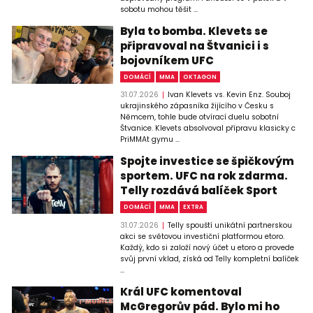
sobotu mohou těšit ...
Byla to bomba. Klevets se
připravoval na Štvanici i s
bojovníkem UFC
DOMÁCÍ
MMA
OKTAGON
31.07.2026
Ivan Klevets vs. Kevin Enz. Souboj
ukrajinského zápasníka žijícího v Česku s
Němcem, tohle bude otvírací duelu sobotní
Štvanice. Klevets absolvoval přípravu klasicky c
PriMMAt gymu ...
Spojte investice se špičkovým
sportem. UFC na rok zdarma.
Telly rozdává balíček Sport
DOMÁCÍ
MMA
EXTRA
31.07.2026
Telly spouští unikátní partnerskou
akci se světovou investiční platformou etoro.
Každý, kdo si založí nový účet u etoro a provede
svůj první vklad, získá od Telly kompletní balíček
...
Král UFC komentoval
McGregorův pád. Bylo mi ho