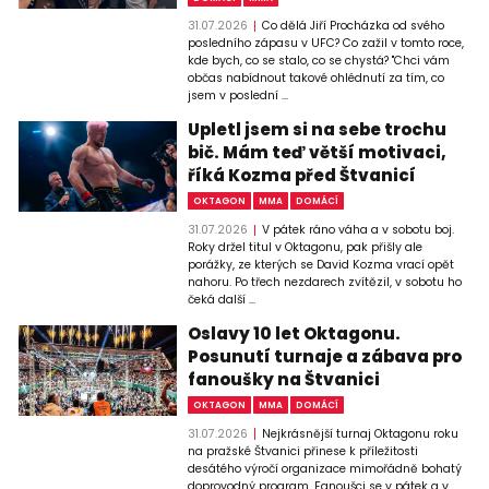
31.07.2026
Co dělá Jiří Procházka od svého
posledního zápasu v UFC? Co zažil v tomto roce,
kde bych, co se stalo, co se chystá? "Chci vám
občas nabídnout takové ohlédnutí za tím, co
jsem v poslední ...
Upletl jsem si na sebe trochu
bič. Mám teď větší motivaci,
říká Kozma před Štvanicí
OKTAGON
MMA
DOMÁCÍ
31.07.2026
V pátek ráno váha a v sobotu boj.
Roky držel titul v Oktagonu, pak přišly ale
porážky, ze kterých se David Kozma vrací opět
nahoru. Po třech nezdarech zvítězil, v sobotu ho
čeká další ...
Oslavy 10 let Oktagonu.
Posunutí turnaje a zábava pro
fanoušky na Štvanici
OKTAGON
MMA
DOMÁCÍ
31.07.2026
Nejkrásnější turnaj Oktagonu roku
na pražské Štvanici přinese k příležitosti
desátého výročí organizace mimořádně bohatý
doprovodný program. Fanoušci se v pátek a v