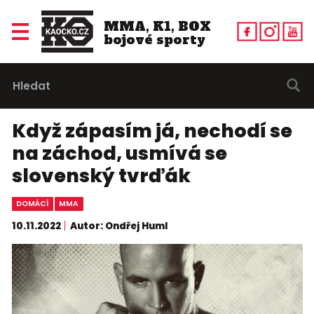
MMA, K1, BOX
bojové sporty
Když zápasím já, nechodí se
na záchod, usmívá se
slovenský tvrďák
DOMÁCÍ
MMA
10.11.2022
Autor: Ondřej Huml