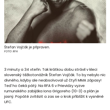
Štefan Vojčák je připraven.
FOTO: RFA
3 minuty a 34 vteřin. Tak krátkou dobu strávil v kleci
slovenský těžkotonážník Štefan Vojčák. To by nebylo nic
divného, kdyby ale neabsolvoval už čtyři MMA zápasy!
Teď ho čeká pátý. Na RFA 6 v Prievidzy vyzve
rumunského zabijáka Iona Grigoreho (10-3) a plán je
jasný. Popáté zvítězit a zas se o krok přiblížit k vysněné
UFC.