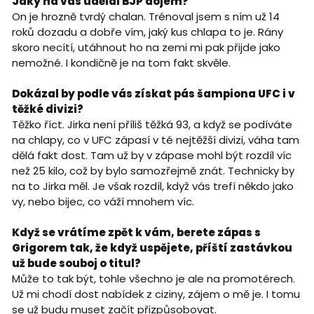
Jaký na vás udělal BJP dojem?
On je hrozně tvrdý chalan. Trénoval jsem s ním už 14
roků dozadu a dobře vím, jaký kus chlapa to je. Rány
skoro necítí, utáhnout ho na zemi mi pak přijde jako
nemožné. I kondičně je na tom fakt skvěle.
Dokázal by podle vás získat pás šampiona UFC i v
těžké divizi?
Těžko říct. Jirka není příliš těžká 93, a když se podíváte
na chlapy, co v UFC zápasí v té nejtěžší divizi, váha tam
dělá fakt dost. Tam už by v zápase mohl být rozdíl víc
než 25 kilo, což by bylo samozřejmě znát. Technicky by
na to Jirka měl. Je však rozdíl, když vás trefí někdo jako
vy, nebo bijec, co váží mnohem víc.
Když se vrátíme zpět k vám, berete zápas s
Grigorem tak, že když uspějete, příští zastávkou
už bude souboj o titul?
Může to tak být, tohle všechno je ale na promotérech.
Už mi chodí dost nabídek z ciziny, zájem o mě je. I tomu
se už budu muset začít přizpůsobovat.