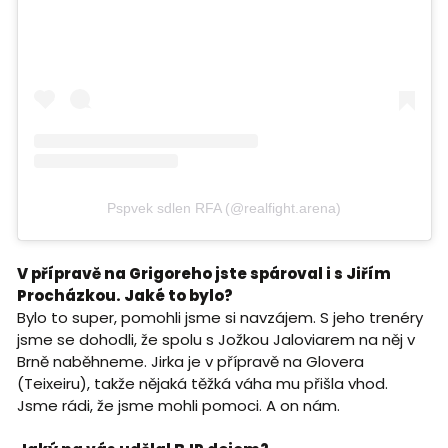
Pspvek sdlen RFA (@realfight.arena)
V přípravě na Grigoreho jste spároval i s Jiřím
Procházkou. Jaké to bylo?
Bylo to super, pomohli jsme si navzájem. S jeho trenéry
jsme se dohodli, že spolu s Jožkou Jaloviarem na něj v
Brně naběhneme. Jirka je v přípravě na Glovera
(Teixeiru), takže nějaká těžká váha mu přišla vhod.
Jsme rádi, že jsme mohli pomoci. A on nám.