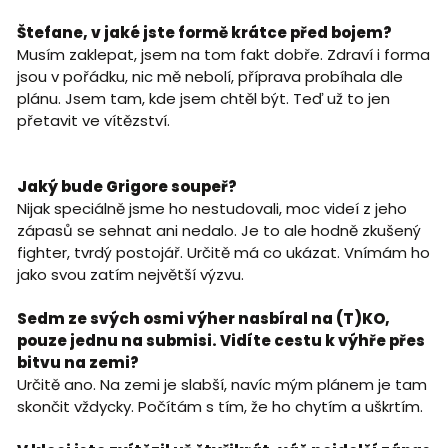
Štefane, v jaké jste formě krátce před bojem?
Musím zaklepat, jsem na tom fakt dobře. Zdraví i forma
jsou v pořádku, nic mě nebolí, příprava probíhala dle
plánu. Jsem tam, kde jsem chtěl být. Teď už to jen
přetavit ve vítězství.
Jaký bude Grigore soupeř?
Nijak speciálně jsme ho nestudovali, moc videí z jeho
zápasů se sehnat ani nedalo. Je to ale hodně zkušený
fighter, tvrdý postojář. Určitě má co ukázat. Vnímám ho
jako svou zatím největší výzvu.
Sedm ze svých osmi výher nasbíral na (T)KO,
pouze jednu na submisi. Vidíte cestu k výhře přes
bitvu na zemi?
Určitě ano. Na zemi je slabší, navíc mým plánem je tam
skončit vždycky. Počítám s tím, že ho chytím a uškrtím.