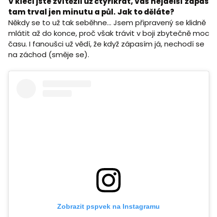
V kleci jste zvítězil už čtyřikrát, váš nejdelší zápas
tam trval jen minutu a půl. Jak to děláte?
Někdy se to už tak seběhne... Jsem připravený se klidně
mlátit až do konce, proč však trávit v boji zbytečně moc
času. I fanoušci už vědí, že když zápasím já, nechodí se
na záchod (směje se).
Zobrazit pspvek na Instagramu