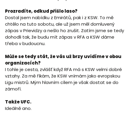
Prozradíte, odkud přišlo laso?
Dostal jsem nabídku z Emirátů, pak i z KSW. To mě
chtělo na tuto sobotu, ale už jsem měl domluvený
zápas v Prievidzy a nešlo ho zrušit. Zatím jsme se tedy
dohodli tak, že budu mít zápas v RFA a KSW dáme
třeba v budoucnu.
Může se tedy stát, že vás už brzy uvidíme v obou
organizacích?
I tohle je cesta, zvlášť když RFA má s KSW velmi dobré
vztahy. Za mě říkám, že KSW vnímám jako evropskou
Ligu mistrů. Mým hlavním cílem je však dostat se do
zámoří.
Takže UFC.
Ideálně ano.