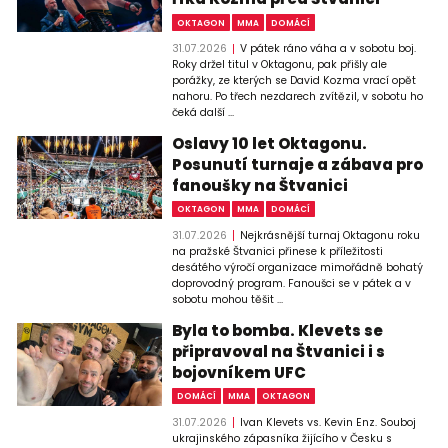
OKTAGON
MMA
DOMÁCÍ
31.07.2026
V pátek ráno váha a v sobotu boj.
Roky držel titul v Oktagonu, pak přišly ale
porážky, ze kterých se David Kozma vrací opět
nahoru. Po třech nezdarech zvítězil, v sobotu ho
čeká další ...
Oslavy 10 let Oktagonu.
Posunutí turnaje a zábava pro
fanoušky na Štvanici
OKTAGON
MMA
DOMÁCÍ
31.07.2026
Nejkrásnější turnaj Oktagonu roku
na pražské Štvanici přinese k příležitosti
desátého výročí organizace mimořádně bohatý
doprovodný program. Fanoušci se v pátek a v
sobotu mohou těšit ...
Byla to bomba. Klevets se
připravoval na Štvanici i s
bojovníkem UFC
DOMÁCÍ
MMA
OKTAGON
31.07.2026
Ivan Klevets vs. Kevin Enz. Souboj
ukrajinského zápasníka žijícího v Česku s