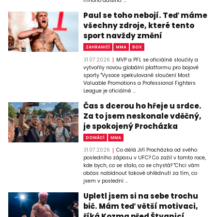
mnoho dalšího. ...
Paul se toho nebojí. Teď máme
všechny zdroje, které tento
sport navždy změní
ZAHRANIČÍ
MMA
BOX
31.07.2026
MVP a PFL se oficiálně sloučily a
vytvořily novou globální platformu pro bojové
sporty "Vysoce spekulované sloučení Most
Valuable Promotions a Professional Fighters
League je oficiálně ...
Čas s dcerou ho hřeje u srdce.
Za to jsem neskonale vděčný,
je spokojený Procházka
DOMÁCÍ
MMA
31.07.2026
Co dělá Jiří Procházka od svého
posledního zápasu v UFC? Co zažil v tomto roce,
kde bych, co se stalo, co se chystá? "Chci vám
občas nabídnout takové ohlédnutí za tím, co
jsem v poslední ...
Upletl jsem si na sebe trochu
bič. Mám teď větší motivaci,
říká Kozma před Štvanicí