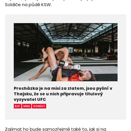
Soldiče na půdě KSW.
Procházka je na misi za zlatem, jsou pyšní v
Thajsku, že se u nich připravuje titulový
vyzyvatel UFC
BJP
MMA
DOMÁCÍ
Zajímat ho bude samozřejmě také to, jak si na