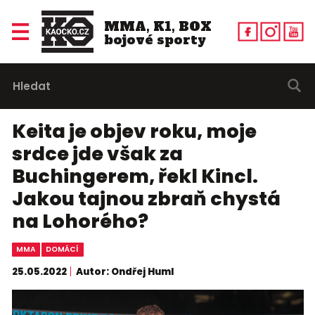
MMA, K1, BOX
bojové sporty
Keita je objev roku, moje
srdce jde však za
Buchingerem, řekl Kincl.
Jakou tajnou zbraň chystá
na Lohorého?
MMA
DOMÁCÍ
25.05.2022
Autor: Ondřej Huml