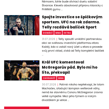
Němcem, tohle bude otvírací duelu sobotní
Štvanice. Klevets absolvoval přípravu klasicky c
PriMMAt gymu ...
Spojte investice se špičkovým
sportem. UFC na rok zdarma.
Telly rozdává balíček Sport
DOMÁCÍ
MMA
EXTRA
31.07.2026
Telly spouští unikátní partnerskou
akci se světovou investiční platformou etoro.
Každý, kdo si založí nový účet u etoro a provede
svůj první vklad, získá od Telly kompletní balíček
...
Král UFC komentoval
McGregorův pád. Bylo mi ho
líto, překvapil
ZAHRANIČÍ
MMA
30.07.2026
Patrně nikoho nepřekvapí, že Islam
Machačev, úřadující šampion welterové váhy,
nemá ke slavnému Conoru McGregorovi zrovna
velké sympatie. Mezi jeho týmem a irským
divočákem je velice ...