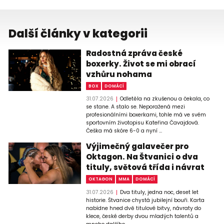
Další články v kategorii
Radostná zpráva české
boxerky. Život se mi obrací
vzhůru nohama
BOX
DOMÁCÍ
31.07.2026
Odletěla na zkušenou a čekala, co
se stane. A stalo se. Neporažená mezi
profesionálními boxerkami, tohle má ve svém
sportovním životopisu Kateřina Čavajdová.
Češka má skóre 6-0 a nyní ...
Výjimečný galavečer pro
Oktagon. Na Štvanici o dva
tituly, světová třída i návrat
OKTAGON
MMA
DOMÁCÍ
31.07.2026
Dva tituly, jedna noc, deset let
historie. Štvanice chystá jubilejní bouři. Karta
nabídne hned dvě titulové bitvy, návraty do
klece, české derby dvou mladých talentů a