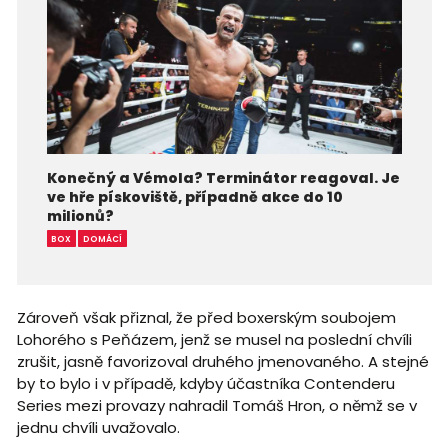
Konečný a Vémola? Terminátor reagoval. Je
ve hře pískoviště, případně akce do 10
milionů?
BOX
DOMÁCÍ
Zároveň však přiznal, že před boxerským soubojem
Lohorého s Peňázem, jenž se musel na poslední chvíli
zrušit, jasně favorizoval druhého jmenovaného. A stejné
by to bylo i v případě, kdyby účastníka Contenderu
Series mezi provazy nahradil Tomáš Hron, o němž se v
jednu chvíli uvažovalo.