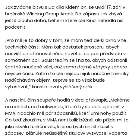
Jak zvládne bitvu s Da Killa Kidem on, se uvidí 17. září v
brněnské Winning Group Areně. Do zápasu tak zbývá
ještě dlouhá doba, během které ale Kincl nehodlá nic
podcenit.
„Pro mě je to dobrý v tom, že mám teď delší okno v té
technické části. Mám tak dostatek prostoru, abych
nacvičil a natrénoval něco nového, co pak předvedu v
samotném boji. Soustředím se i na to, abych odstranil
špatně naučené věci, což samozřejmě vždycky zabere
nejvíce času. Zatím to ale nejsou nijak náročné tréninky.
Nadýchávám objem, teprve se to však bude
vytesávat,“ konstatoval vyhlášený silák.
A nastínil, čím soupeře hodlá v kleci překvapit. „Makáme
na nohách, na taekwondu, které by se dalo uplatnit v
MMA. Nadchlo mě pár zápasníků, kteří umí nohy použít.
Co teď zkouším, v MMA není tolik běžné, ale přijde mi to
jako skvělá funkční věc, kterou bych chtěl zkusit v
zápase,“ plánuje neúspěšný titulový vyzyvatel Roberta