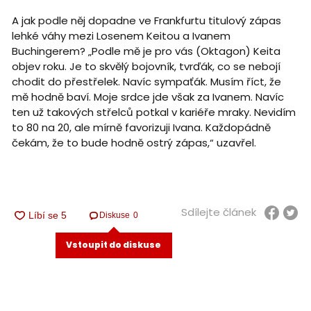
A jak podle něj dopadne ve Frankfurtu titulový zápas
lehké váhy mezi Losenem Keitou a Ivanem
Buchingerem? „Podle mě je pro vás (Oktagon) Keita
objev roku. Je to skvělý bojovník, tvrďák, co se nebojí
chodit do přestřelek. Navíc sympaťák. Musím říct, že
mě hodně baví. Moje srdce jde však za Ivanem. Navíc
ten už takových střelců potkal v kariéře mraky. Nevidím
to 80 na 20, ale mírně favorizuji Ivana. Každopádně
čekám, že to bude hodně ostrý zápas,“ uzavřel.
Sdílejte článek
Diskuse
0
Vstoupit do diskuse