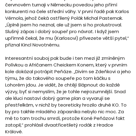
červnovém turnaji v Německu povedou jeho přímí
konkurenti na čele střední váhy. V první řadě pak Karlos
Vémola, jehož čeká ostřílený Polák Michal Pasternak.
„Úplně jsem ho neznal, ale už jsem si ho prolustroval.
Slušný zápas i dobrý soupeř pro návrat. I když jsem
upřímně čekal, že mu (Karlosovi) přivezete větší pytel,“
přiznal Kincl Novotnému.
Interesantní souboj pak bude i ten mezi již zmíněným
Polívkou a Afričanem Cheickem Konem, který v prvním
kole dokázal potrápit Peňáze. „Divím se Zdeňkovi a jeho
týmu, že do takového soupeře po tom káčku s
Lohorém jdou. Je vidět, že chtějí šlápnout do každé
výzvy, byť si nemyslím, že je tohle nejrozumnější. Snad
ale kluci nastaví dobrý game plan a vyvarují se
přestřelkám, v nichž by teoreticky hrozilo druhé KO. To
by pro takhle mladého zápasníka nebylo nic moc. Za
mě to tam trochu smrdí, protože Koné Peňázovi fakt
zatopil,“ prohlásil dvaatřicetiletý rodák z Hradce
Králové.