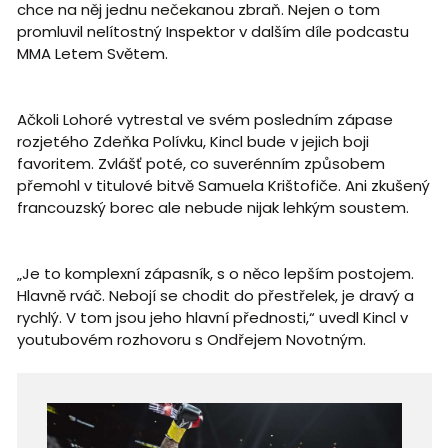
chce na něj jednu nečekanou zbraň. Nejen o tom
promluvil nelítostný Inspektor v dalším díle podcastu
MMA Letem Světem.
Ačkoli Lohoré vytrestal ve svém posledním zápase
rozjetého Zdeňka Polívku, Kincl bude v jejich boji
favoritem. Zvlášť poté, co suverénním způsobem
přemohl v titulové bitvě Samuela Krištofiče. Ani zkušený
francouzský borec ale nebude nijak lehkým soustem.
„Je to komplexní zápasník, s o něco lepším postojem.
Hlavně rváč. Nebojí se chodit do přestřelek, je dravý a
rychlý. V tom jsou jeho hlavní přednosti,“ uvedl Kincl v
youtubovém rozhovoru s Ondřejem Novotným.