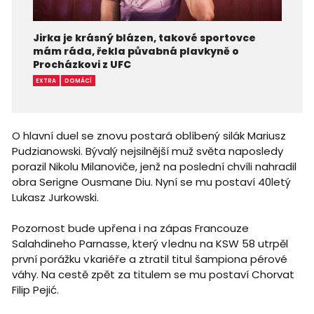
Jirka je krásný blázen, takové sportovce
mám ráda, řekla půvabná plavkyně o
Procházkovi z UFC
EXTRA
DOMÁCÍ
O hlavní duel se znovu postará oblíbený silák Mariusz
Pudzianowski. Bývalý nejsilnější muž světa naposledy
porazil Nikolu Milanoviče, jenž na poslední chvíli nahradil
obra Serigne Ousmane Diu. Nyní se mu postaví 40letý
Lukasz Jurkowski.
Pozornost bude upřena i na zápas Francouze
Salahdineho Parnasse, který v lednu na KSW 58 utrpěl
první porážku v kariéře a ztratil titul šampiona pérové
váhy. Na cestě zpět za titulem se mu postaví Chorvat
Filip Pejić.