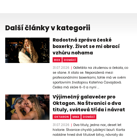
Další články v kategorii
Radostná zpráva české
boxerky. Život se mi obrací
vzhůru nohama
BOX
DOMÁCÍ
31.07.2026
Odletěla na zkušenou a čekala, co
se stane. A stalo se. Neporažená mezi
profesionálními boxerkami, tohle má ve svém
sportovním životopisu Kateřina Čavajdová.
Češka má skóre 6-0 a nyní ...
Výjimečný galavečer pro
Oktagon. Na Štvanici o dva
tituly, světová třída i návrat
OKTAGON
MMA
DOMÁCÍ
31.07.2026
Dva tituly, jedna noc, deset let
historie. Štvanice chystá jubilejní bouři. Karta
nabídne hned dvě titulové bitvy, návraty do