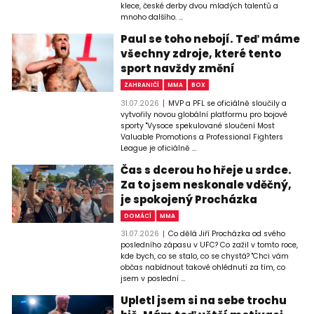
klece, české derby dvou mladých talentů a
mnoho dalšího. ...
Paul se toho nebojí. Teď máme
všechny zdroje, které tento
sport navždy změní
ZAHRANIČÍ
MMA
BOX
31.07.2026
MVP a PFL se oficiálně sloučily a
vytvořily novou globální platformu pro bojové
sporty "Vysoce spekulované sloučení Most
Valuable Promotions a Professional Fighters
League je oficiálně ...
Čas s dcerou ho hřeje u srdce.
Za to jsem neskonale vděčný,
je spokojený Procházka
DOMÁCÍ
MMA
31.07.2026
Co dělá Jiří Procházka od svého
posledního zápasu v UFC? Co zažil v tomto roce,
kde bych, co se stalo, co se chystá? "Chci vám
občas nabídnout takové ohlédnutí za tím, co
jsem v poslední ...
Upletl jsem si na sebe trochu