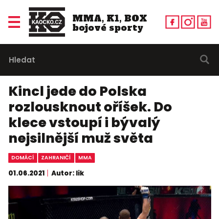
MMA, K1, BOX
bojové sporty
Kincl jede do Polska
rozlousknout oříšek. Do
klece vstoupí i bývalý
nejsilnější muž světa
DOMÁCÍ
ZAHRANIČÍ
MMA
01.06.2021
Autor: lik