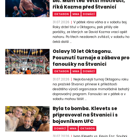
bič. Mám teď větší motivaci,
říká Kozma před Štvanicí
OKTAGON
MMA
DOMÁCÍ
31.07.2026
V pátek ráno váha a v sobotu boj.
Roky držel titul v Oktagonu, pak přišly ale
porážky, ze kterých se David Kozma vrací opět
nahoru. Po třech nezdarech zvítězil, v sobotu ho
čeká další ...
Oslavy 10 let Oktagonu.
Posunutí turnaje a zábava pro
fanoušky na Štvanici
OKTAGON
MMA
DOMÁCÍ
31.07.2026
Nejkrásnější turnaj Oktagonu roku
na pražské Štvanici přinese k příležitosti
desátého výročí organizace mimořádně bohatý
doprovodný program. Fanoušci se v pátek a v
sobotu mohou těšit ...
Byla to bomba. Klevets se
připravoval na Štvanici i s
bojovníkem UFC
DOMÁCÍ
MMA
OKTAGON
31.07.2026
Ivan Klevets vs. Kevin Enz. Souboj