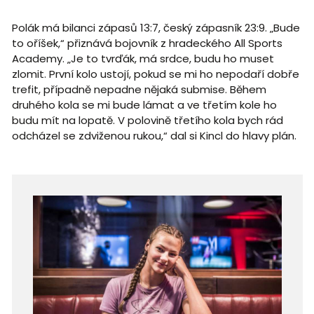
Polák má bilanci zápasů 13:7, český zápasník 23:9. „Bude
to oříšek,“ přiznává bojovník z hradeckého All Sports
Academy. „Je to tvrďák, má srdce, budu ho muset
zlomit. První kolo ustojí, pokud se mi ho nepodaří dobře
trefit, případně nepadne nějaká submise. Během
druhého kola se mi bude lámat a ve třetím kole ho
budu mít na lopatě. V polovině třetího kola bych rád
odcházel se zdviženou rukou,“ dal si Kincl do hlavy plán.