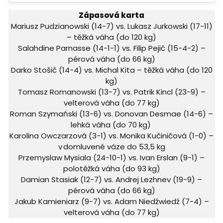
Zápasová karta
Mariusz Pudzianowski (14-7) vs. Lukasz Jurkowski (17-11)
– těžká váha (do 120 kg)
Salahdine Parnasse (14-1-1) vs. Filip Pejić (15-4-2) –
pérová váha (do 66 kg)
Darko Stošič (14-4) vs. Michal Kita – těžká váha (do 120
kg)
Tomasz Romanowski (13-7) vs. Patrik Kincl (23-9) –
velterová váha (do 77 kg)
Roman Szymański (13-6) vs. Donovan Desmae (14-6) –
lehká váha (do 70 kg)
Karolina Owczarzová (3-1) vs. Monika Kučiničová (1-0) –
v domluvené váze do 53,5 kg
Przemyslaw Mysiala (24-10-1) vs. Ivan Erslan (9-1) –
polotěžká váha (do 93 kg)
Damian Stasiak (12-7) vs. Andrej Lezhnev (19-9) –
pérová váha (do 66 kg)
Jakub Kamieniarz (9-7) vs. Adam Niedźwiedź (7-4) –
velterová váha (do 77 kg)