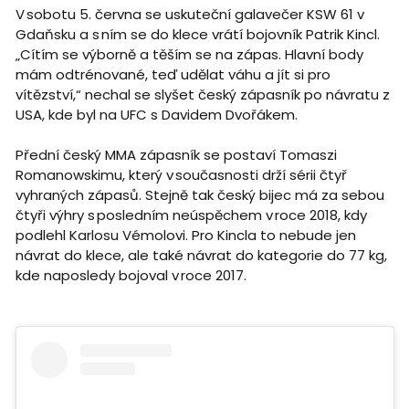
V sobotu 5. června se uskuteční galavečer KSW 61 v
Gdaňsku a s ním se do klece vrátí bojovník Patrik Kincl.
„Cítím se výborně a těším se na zápas. Hlavní body
mám odtrénované, teď udělat váhu a jít si pro
vítězství,“ nechal se slyšet český zápasník po návratu z
USA, kde byl na UFC s Davidem Dvořákem.
Přední český MMA zápasník se postaví Tomaszi
Romanowskimu, který v současnosti drží sérii čtyř
vyhraných zápasů. Stejně tak český bijec má za sebou
čtyři výhry s posledním neúspěchem v roce 2018, kdy
podlehl Karlosu Vémolovi. Pro Kincla to nebude jen
návrat do klece, ale také návrat do kategorie do 77 kg,
kde naposledy bojoval v roce 2017.