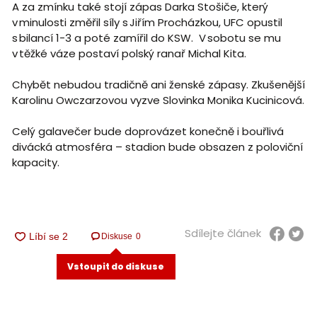
A za zmínku také stojí zápas Darka Stošiče, který
v minulosti změřil síly s Jiřím Procházkou, UFC opustil
s bilancí 1-3 a poté zamířil do KSW. V sobotu se mu
v těžké váze postaví polský ranař Michal Kita.
Chybět nebudou tradičně ani ženské zápasy. Zkušenější
Karolinu Owczarzovou vyzve Slovinka Monika Kucinicová.
Celý galavečer bude doprovázet konečně i bouřlivá
divácká atmosféra – stadion bude obsazen z poloviční
kapacity.
Sdílejte článek
Diskuse
0
Vstoupit do diskuse