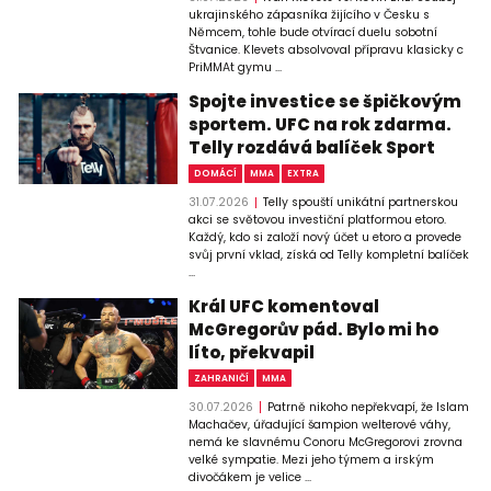
ukrajinského zápasníka žijícího v Česku s
Němcem, tohle bude otvírací duelu sobotní
Štvanice. Klevets absolvoval přípravu klasicky c
PriMMAt gymu ...
Spojte investice se špičkovým
sportem. UFC na rok zdarma.
Telly rozdává balíček Sport
DOMÁCÍ
MMA
EXTRA
31.07.2026
Telly spouští unikátní partnerskou
akci se světovou investiční platformou etoro.
Každý, kdo si založí nový účet u etoro a provede
svůj první vklad, získá od Telly kompletní balíček
...
Král UFC komentoval
McGregorův pád. Bylo mi ho
líto, překvapil
ZAHRANIČÍ
MMA
30.07.2026
Patrně nikoho nepřekvapí, že Islam
Machačev, úřadující šampion welterové váhy,
nemá ke slavnému Conoru McGregorovi zrovna
velké sympatie. Mezi jeho týmem a irským
divočákem je velice ...