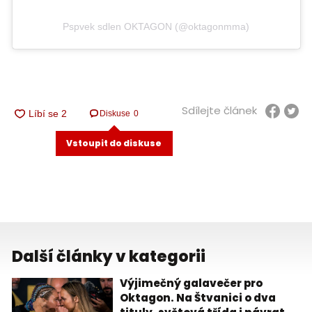
Pspvek sdlen OKTAGON (@oktagonmma)
Sdílejte článek
Diskuse
0
Vstoupit do diskuse
Další články v kategorii
Výjimečný galavečer pro
Oktagon. Na Štvanici o dva