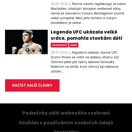
30.07.2026
Patrně nikoho nepřekvapí, že Islam
Machačev, úřadující šampion welterové váhy,
nemá ke slavnému Conoru McGregorovi zrovna
velké sympatie. Mezi jeho týmem a irským
divočákem je velice ...
Legenda UFC ukázala velké
srdce, pomohla stovkám dětí
ZAHRANIČÍ
MMA
30.07.2026
Populární veterán slavné UFC
Dustin Poirier se vrátil na dobrou 'stranu síly'.
Zatímco před pár týdny šokoval fanoušky
řáděním na letišti, kvůli němuž byl dokonce
zatčen, ...
NAČÍST DALŠÍ ČLÁNKY
Podmínky užití webového rozhraní
Souhlas s používáním osobních údajů