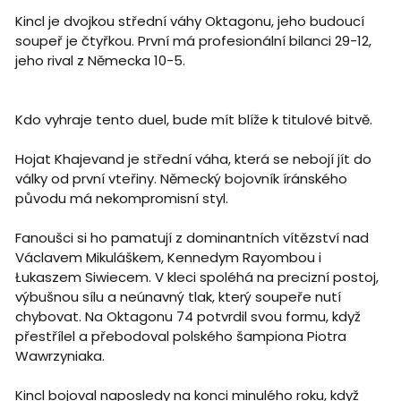
Kincl je dvojkou střední váhy Oktagonu, jeho budoucí
soupeř je čtyřkou. První má profesionální bilanci 29-12,
jeho rival z Německa 10-5.
Kdo vyhraje tento duel, bude mít blíže k titulové bitvě.
Hojat Khajevand je střední váha, která se nebojí jít do
války od první vteřiny. Německý bojovník íránského
původu má nekompromisní styl.
Fanoušci si ho pamatují z dominantních vítězství nad
Václavem Mikuláškem, Kennedym Rayombou i
Łukaszem Siwiecem. V kleci spoléhá na precizní postoj,
výbušnou sílu a neúnavný tlak, který soupeře nutí
chybovat. Na Oktagonu 74 potvrdil svou formu, když
přestřílel a přebodoval polského šampiona Piotra
Wawrzyniaka.
Kincl bojoval naposledy na konci minulého roku, když