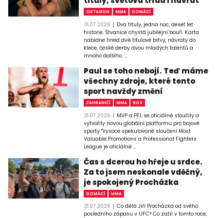
tituly, světová třída i návrat
OKTAGON
MMA
DOMÁCÍ
31.07.2026
Dva tituly, jedna noc, deset let
historie. Štvanice chystá jubilejní bouři. Karta
nabídne hned dvě titulové bitvy, návraty do
klece, české derby dvou mladých talentů a
mnoho dalšího. ...
Paul se toho nebojí. Teď máme
všechny zdroje, které tento
sport navždy změní
ZAHRANIČÍ
MMA
BOX
31.07.2026
MVP a PFL se oficiálně sloučily a
vytvořily novou globální platformu pro bojové
sporty "Vysoce spekulované sloučení Most
Valuable Promotions a Professional Fighters
League je oficiálně ...
Čas s dcerou ho hřeje u srdce.
Za to jsem neskonale vděčný,
je spokojený Procházka
DOMÁCÍ
MMA
31.07.2026
Co dělá Jiří Procházka od svého
posledního zápasu v UFC? Co zažil v tomto roce,