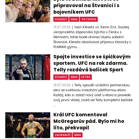
připravoval na Štvanici i s
bojovníkem UFC
DOMÁCÍ
MMA
OKTAGON
31.07.2026
Ivan Klevets vs. Kevin Enz. Souboj
ukrajinského zápasníka žijícího v Česku s
Němcem, tohle bude otvírací duelu sobotní
Štvanice. Klevets absolvoval přípravu klasicky c
PriMMAt gymu ...
Spojte investice se špičkovým
sportem. UFC na rok zdarma.
Telly rozdává balíček Sport
DOMÁCÍ
MMA
EXTRA
31.07.2026
Telly spouští unikátní partnerskou
akci se světovou investiční platformou etoro.
Každý, kdo si založí nový účet u etoro a provede
svůj první vklad, získá od Telly kompletní balíček
...
Král UFC komentoval
McGregorův pád. Bylo mi ho
líto, překvapil
ZAHRANIČÍ
MMA