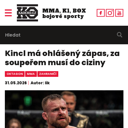
MMA, K1, BOX
bojové sporty
Kincl má ohlášený zápas, za
soupeřem musí do ciziny
OKTAGON
MMA
ZAHRANIČÍ
31.05.2026
Autor: lik