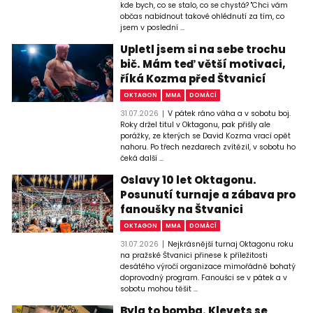
kde bych, co se stalo, co se chystá? "Chci vám
občas nabídnout takové ohlédnutí za tím, co
jsem v poslední ...
Upletl jsem si na sebe trochu
bič. Mám teď větší motivaci,
říká Kozma před Štvanicí
OKTAGON
MMA
DOMÁCÍ
31.07.2026
V pátek ráno váha a v sobotu boj.
Roky držel titul v Oktagonu, pak přišly ale
porážky, ze kterých se David Kozma vrací opět
nahoru. Po třech nezdarech zvítězil, v sobotu ho
čeká další ...
Oslavy 10 let Oktagonu.
Posunutí turnaje a zábava pro
fanoušky na Štvanici
OKTAGON
MMA
DOMÁCÍ
31.07.2026
Nejkrásnější turnaj Oktagonu roku
na pražské Štvanici přinese k příležitosti
desátého výročí organizace mimořádně bohatý
doprovodný program. Fanoušci se v pátek a v
sobotu mohou těšit ...
Byla to bomba. Klevets se