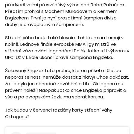
předvedl velmi přesvědčivý výkon nad Robo Pukačem.
Předtím prohrál s Machem Muradovem a Kerimem
Engizekem. První je nyní prozatímní šampion divize,
druhý je právoplatným šampionem.
Střední váha bude také hlavním tahákem na turnaji v
Kolíně. Lednové finále evropské MMA ligy mistrů ve
střední váze ovládl legendární Polák Jotko s 11 výhrami v
UFC. Už v 1. kole ukončil právě šampiona Engizeka.
Šokovaný Engizek tuto prohru, kterou přišel o 10letou
neporazitelnost, nemůže dostat z hlavy! Chce dokázat,
že to bylo jen náhodné zaváhání a titul Oktagonu mu
právem náleží! Naopak Jotko chce Engizeka připravit o
vše a po evropském žezlu mu sebrat korunu.
Jak budou v červenci rozdány karty střední váhy
Oktagonu?