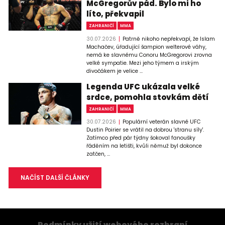
McGregorův pád. Bylo mi ho
líto, překvapil
ZAHRANIČÍ
MMA
30.07.2026
Patrně nikoho nepřekvapí, že Islam
Machačev, úřadující šampion welterové váhy,
nemá ke slavnému Conoru McGregorovi zrovna
velké sympatie. Mezi jeho týmem a irským
divočákem je velice ...
Legenda UFC ukázala velké
srdce, pomohla stovkám dětí
ZAHRANIČÍ
MMA
30.07.2026
Populární veterán slavné UFC
Dustin Poirier se vrátil na dobrou 'stranu síly'.
Zatímco před pár týdny šokoval fanoušky
řáděním na letišti, kvůli němuž byl dokonce
zatčen, ...
NAČÍST DALŠÍ ČLÁNKY
Podmínky užití webového rozhraní