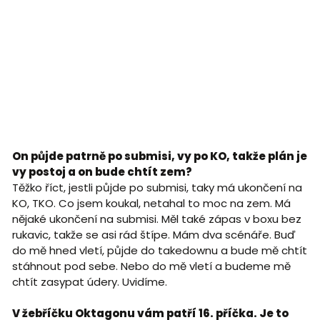
On půjde patrně po submisi, vy po KO, takže plán je
vy postoj a on bude chtít zem?
Těžko říct, jestli půjde po submisi, taky má ukončení na
KO, TKO. Co jsem koukal, netahal to moc na zem. Má
nějaké ukončení na submisi. Měl také zápas v boxu bez
rukavic, takže se asi rád štípe. Mám dva scénáře. Buď
do mě hned vletí, půjde do takedownu a bude mě chtít
stáhnout pod sebe. Nebo do mě vletí a budeme mě
chtít zasypat údery. Uvidíme.
V žebříčku Oktagonu vám patří 16. příčka. Je to