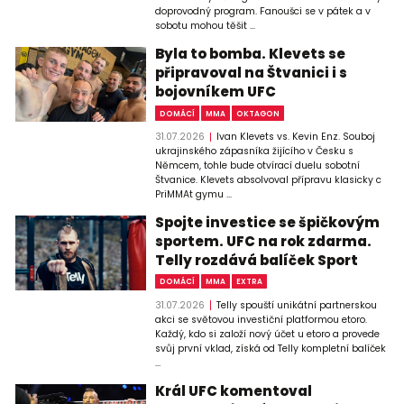
doprovodný program. Fanoušci se v pátek a v
sobotu mohou těšit ...
Byla to bomba. Klevets se
připravoval na Štvanici i s
bojovníkem UFC
DOMÁCÍ
MMA
OKTAGON
31.07.2026
Ivan Klevets vs. Kevin Enz. Souboj
ukrajinského zápasníka žijícího v Česku s
Němcem, tohle bude otvírací duelu sobotní
Štvanice. Klevets absolvoval přípravu klasicky c
PriMMAt gymu ...
Spojte investice se špičkovým
sportem. UFC na rok zdarma.
Telly rozdává balíček Sport
DOMÁCÍ
MMA
EXTRA
31.07.2026
Telly spouští unikátní partnerskou
akci se světovou investiční platformou etoro.
Každý, kdo si založí nový účet u etoro a provede
svůj první vklad, získá od Telly kompletní balíček
...
Král UFC komentoval