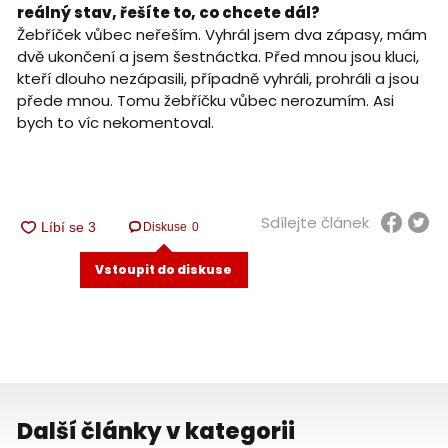
reálný stav, řešíte to, co chcete dál?
Žebříček vůbec neřeším. Vyhrál jsem dva zápasy, mám
dvě ukončení a jsem šestnáctka. Před mnou jsou kluci,
kteří dlouho nezápasili, případně vyhráli, prohráli a jsou
přede mnou. Tomu žebříčku vůbec nerozumím. Asi
bych to víc nekomentoval.
Sdílejte článek
Diskuse
0
Vstoupit do diskuse
Další články v kategorii