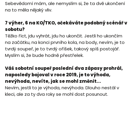
Sebevědomí mám, ale nemyslím si, že ta dvě ukončení
na to měla nějaký vliv.
7 výher, 6 na KO/TKO, očekáváte podobný scénář v
sobotu?
Těžko říct, jdu vyhrát, jdu ho ukončit. Jestli ho ukončím
na začátku, na konci prvního kola, na body, nevím, je to
tvrdý soupeř, je to tvrdý oříšek, takový spíš postojář.
Myslím si, že bude hodně přestřelek.
Váš sobotní soupeř poslední dva zápasy prohrál,
naposledy bojoval v roce 2019, je to výhoda,
nevýhoda, nevíte, jak se mohl změnit...
Nevím, jestli to je výhoda, nevýhoda. Dlouho nestál v
kleci, ale za ty dva roky se mohl dost posunout.