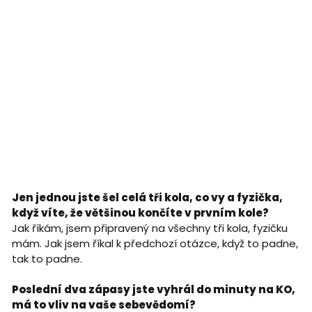
Jen jednou jste šel celá tři kola, co vy a fyzička,
když víte, že většinou končíte v prvním kole?
Jak říkám, jsem připravený na všechny tři kola, fyzičku
mám. Jak jsem říkal k předchozí otázce, když to padne,
tak to padne.
Poslední dva zápasy jste vyhrál do minuty na KO,
má to vliv na vaše sebevědomí?