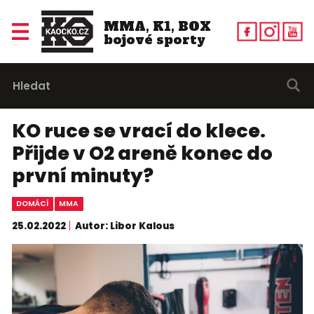
MMA, K1, BOX
bojové sporty
KO ruce se vrací do klece.
Přijde v O2 areně konec do
první minuty?
DOMÁCÍ
MMA
25.02.2022
Autor: Libor Kalous