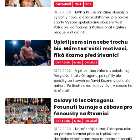
ZAHRANIČÍ
MMA
BOX
31.07.2026
MVP a PFL se oficiálně sloučily a
vytvořily novou globální platformu pro bojové
sporty "Vysoce spekulované sloučení Most
Valuable Promotions a Professional Fighters
League je oficiálně ...
Upletl jsem si na sebe trochu
bič. Mám teď větší motivaci,
říká Kozma před Štvanicí
OKTAGON
MMA
DOMÁCÍ
31.07.2026
V pátek ráno váha a v sobotu boj.
Roky držel titul v Oktagonu, pak přišly ale
porážky, ze kterých se David Kozma vrací opět
nahoru. Po třech nezdarech zvítězil, v sobotu ho
čeká další ...
Oslavy 10 let Oktagonu.
Posunutí turnaje a zábava pro
fanoušky na Štvanici
OKTAGON
MMA
DOMÁCÍ
31.07.2026
Nejkrásnější turnaj Oktagonu roku
na pražské Štvanici přinese k příležitosti
desátého výročí organizace mimořádně bohatý