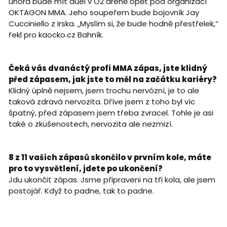
února bude mít duel v O2 areně opět pod organizací
OKTAGON MMA. Jeho soupeřem bude bojovník Jay
Cucciniello z Irska. „Myslím si, že bude hodně přestřelek,“
řekl pro kaocko.cz Bahník.
Čeká vás dvanáctý profi MMA zápas, jste klidný
před zápasem, jak jste to měl na začátku kariéry?
Klidný úplně nejsem, jsem trochu nervózní, je to ale
taková zdravá nervozita. Dříve jsem z toho byl víc
špatný, před zápasem jsem třeba zvracel. Tohle je asi
také o zkušenostech, nervozita ale nezmizí.
8 z 11 vašich zápasů skončilo v prvním kole, máte
pro to vysvětlení, jdete po ukončení?
Jdu ukončit zápas. Jsme připraveni na tři kola, ale jsem
postojář. Když to padne, tak to padne.