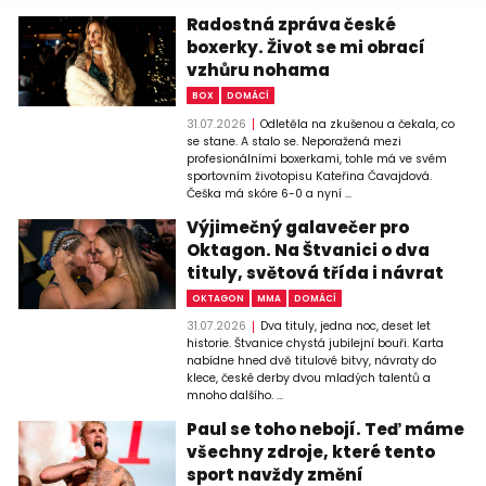
Radostná zpráva české
boxerky. Život se mi obrací
vzhůru nohama
BOX
DOMÁCÍ
31.07.2026
Odletěla na zkušenou a čekala, co
se stane. A stalo se. Neporažená mezi
profesionálními boxerkami, tohle má ve svém
sportovním životopisu Kateřina Čavajdová.
Češka má skóre 6-0 a nyní ...
Výjimečný galavečer pro
Oktagon. Na Štvanici o dva
tituly, světová třída i návrat
OKTAGON
MMA
DOMÁCÍ
31.07.2026
Dva tituly, jedna noc, deset let
historie. Štvanice chystá jubilejní bouři. Karta
nabídne hned dvě titulové bitvy, návraty do
klece, české derby dvou mladých talentů a
mnoho dalšího. ...
Paul se toho nebojí. Teď máme
všechny zdroje, které tento
sport navždy změní