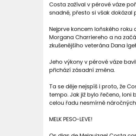
Costa zažíval v pérové váze po
snadné, přesto si však dokázal 
Nejprve koncem loňského roku d
Morgana Charriereho a na začátk
zkušenějšího veterána Dana Igeho
Jeho výkony v pérové váze bavily
přichází zásadní změna.
Ta se děje nejspíš i proto, že 
tempo. Jak již bylo řečeno, loni b
celou řadu nesmírně náročných
MELK PESO-LEVE!
Os dias de Melquizael Costa co