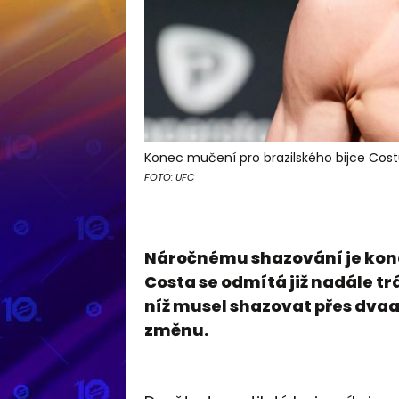
Konec mučení pro brazilského bijce Cost
FOTO: UFC
Náročnému shazování je kone
Costa se odmítá již nadále trá
níž musel shazovat přes dvaa
změnu.