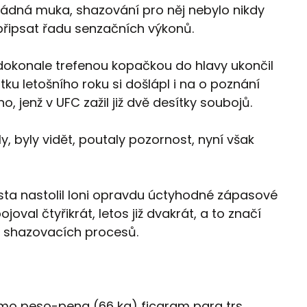
řádná muka, shazování pro něj nebylo nikdy
připsat řadu senzačních výkonů.
okonale trefenou kopačkou do hlavy ukončil
u letošního roku si došlápl i na o poznání
, jenž v UFC zažil již dvě desítky soubojů.
, byly vidět, poutaly pozornost, nyní však
Costa nastolil loni opravdu úctyhodné zápasové
ojoval čtyřikrát, letos již dvakrát, a to značí
 shazovacích procesů.
mo peso-pena (66 kg) ficaram para trs.