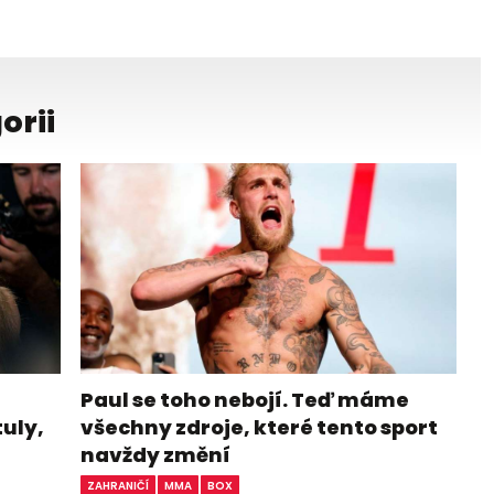
orii
Paul se toho nebojí. Teď máme
tuly,
všechny zdroje, které tento sport
navždy změní
ZAHRANIČÍ
MMA
BOX