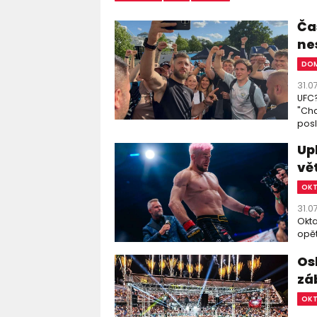
Čas
ne
DOM
31.0
UFC?
"Chc
posl
Up
vě
OK
31.0
Okta
opět
Os
zá
OK