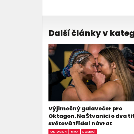
Další články v kateg
Výjimečný galavečer pro
Oktagon. Na Štvanici o dva ti
světová třída i návrat
OKTAGON
MMA
DOMÁCÍ