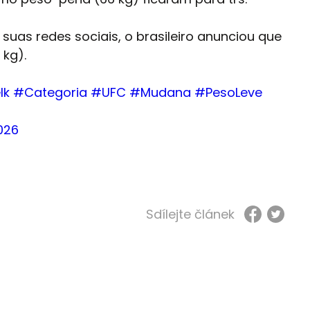
suas redes sociais, o brasileiro anunciou que
 kg).
lk
#Categoria
#UFC
#Mudana
#PesoLeve
2026
Sdílejte článek