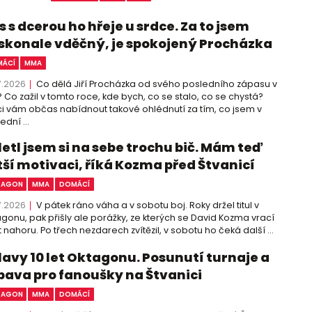
 s dcerou ho hřeje u srdce. Za to jsem
skonale vděčný, je spokojený Procházka
ÁCÍ
MMA
7.2026
Co dělá Jiří Procházka od svého posledního zápasu v
 Co zažil v tomto roce, kde bych, co se stalo, co se chystá?
i vám občas nabídnout takové ohlédnutí za tím, co jsem v
ední ...
letl jsem si na sebe trochu bič. Mám teď
tší motivaci, říká Kozma před Štvanicí
TAGON
MMA
DOMÁCÍ
7.2026
V pátek ráno váha a v sobotu boj. Roky držel titul v
gonu, pak přišly ale porážky, ze kterých se David Kozma vrací
 nahoru. Po třech nezdarech zvítězil, v sobotu ho čeká další ...
lavy 10 let Oktagonu. Posunutí turnaje a
bava pro fanoušky na Štvanici
TAGON
MMA
DOMÁCÍ