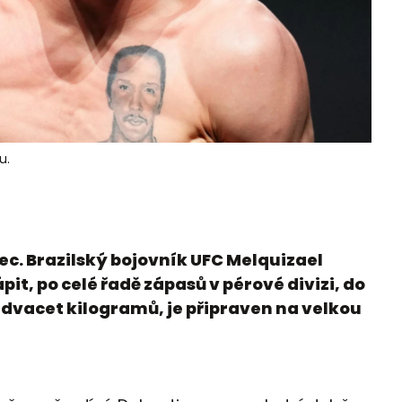
u.
c. Brazilský bojovník UFC Melquizael
pit, po celé řadě zápasů v pérové divizi, do
dvacet kilogramů, je připraven na velkou