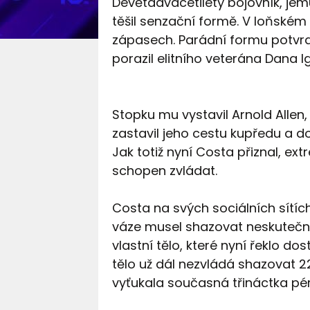
Devětadvacetiletý bojovník, jem
těšil senzační formě. V loňském 
zápasech. Parádní formu potvrdi
porazil elitního veterána Dana I
Stopku mu vystavil Arnold Allen, 
zastavil jeho cestu kupředu a d
Jak totiž nyní Costa přiznal, e
schopen zvládat.
Costa na svých sociálních sítí
váze musel shazovat neskutečnýc
vlastní tělo, které nyní řeklo dos
tělo už dál nezvládá shazovat 2
vyťukala současná třináctka pé