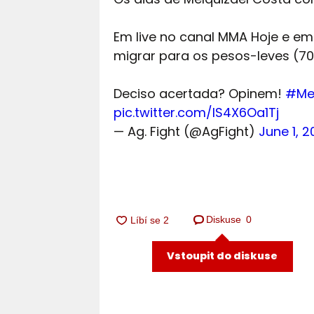
Em live no canal MMA Hoje e em 
migrar para os pesos-leves (70
Deciso acertada? Opinem!
#Me
pic.twitter.com/IS4X6Oa1Tj
— Ag. Fight (@AgFight)
June 1, 
Diskuse
0
Vstoupit do diskuse