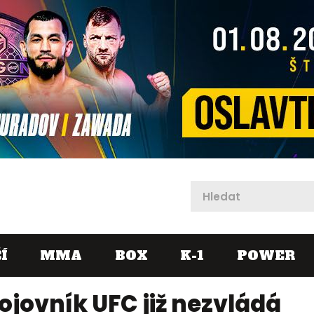
X
Í
MMA
BOX
K-1
POWER
jovník UFC již nezvládá