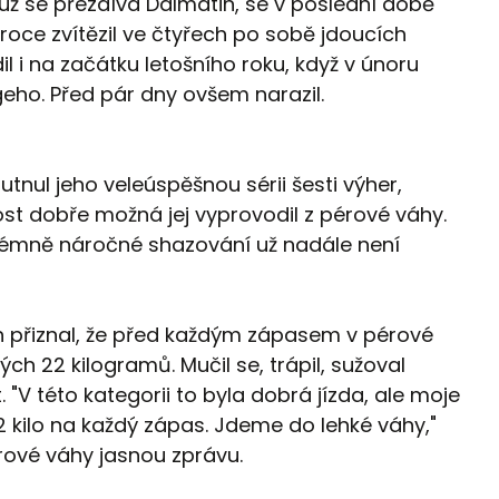
už se přezdívá Dalmatin, se v poslední době
roce zvítězil ve čtyřech po sobě jdoucích
l i na začátku letošního roku, když v únoru
geho. Před pár dny ovšem narazil.
utnul jeho veleúspěšnou sérii šesti výher,
ost dobře možná jej vyprovodil z pérové váhy.
xtrémně náročné shazování už nadále není
ch přiznal, že před každým zápasem v pérové
h 22 kilogramů. Mučil se, trápil, sužoval
t. "V této kategorii to byla dobrá jízda, ale moje
2 kilo na každý zápas. Jdeme do lehké váhy,"
rové váhy jasnou zprávu.