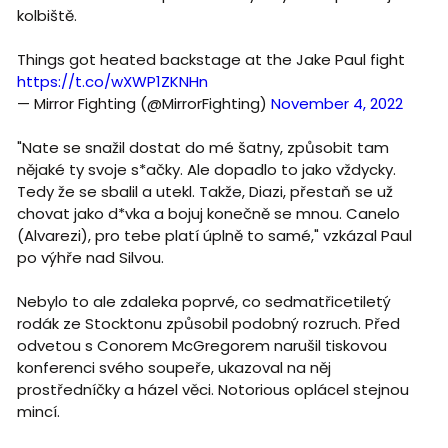
kolbiště.
Things got heated backstage at the Jake Paul fight
https://t.co/wXWP1ZKNHn
— Mirror Fighting (@MirrorFighting)
November 4, 2022
"Nate se snažil dostat do mé šatny, způsobit tam
nějaké ty svoje s*ačky. Ale dopadlo to jako vždycky.
Tedy že se sbalil a utekl. Takže, Diazi, přestaň se už
chovat jako d*vka a bojuj konečně se mnou. Canelo
(Alvarezi), pro tebe platí úplně to samé," vzkázal Paul
po výhře nad Silvou.
Nebylo to ale zdaleka poprvé, co sedmatřicetiletý
rodák ze Stocktonu způsobil podobný rozruch. Před
odvetou s Conorem McGregorem narušil tiskovou
konferenci svého soupeře, ukazoval na něj
prostředníčky a házel věci. Notorious oplácel stejnou
mincí.