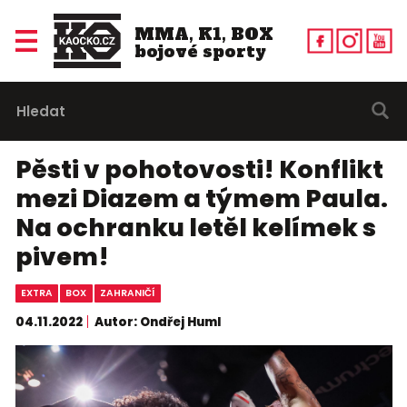
MMA, K1, BOX
bojové sporty
Pěsti v pohotovosti! Konflikt
mezi Diazem a týmem Paula.
Na ochranku letěl kelímek s
pivem!
EXTRA
BOX
ZAHRANIČÍ
04.11.2022
Autor: Ondřej Huml