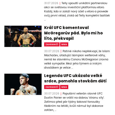
31.07.2026
Telly spouští unikátní partnerskou
akci se světovou investiční platformou etoro.
Každý, kdo si založí nový účet u etoro a provede
svůj první vklad, získá od Telly kompletní balíček
...
Král UFC komentoval
McGregorův pád. Bylo mi ho
líto, překvapil
ZAHRANIČÍ
MMA
30.07.2026
Patrně nikoho nepřekvapí, že Islam
Machačev, úřadující šampion welterové váhy,
nemá ke slavnému Conoru McGregorovi zrovna
velké sympatie. Mezi jeho týmem a irským
divočákem je velice ...
Legenda UFC ukázala velké
srdce, pomohla stovkám dětí
ZAHRANIČÍ
MMA
30.07.2026
Populární veterán slavné UFC
Dustin Poirier se vrátil na dobrou 'stranu síly'.
Zatímco před pár týdny šokoval fanoušky
řáděním na letišti, kvůli němuž byl dokonce
zatčen, ...