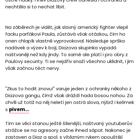
nechtěla si to nechat líbit.
Na záběrech je vidět, jak slavný americký fighter vlepil
facku parťákovi Paula, zůstává však otázkou, čím ho
onen chlapík vlastně vyprovokoval. Následuje sprška
nadávek a výzev k boji, Diazova skupinka vypadá
naštvaněji než kdy jindy. To samé ale platí i pro obry z
Paulovy security. Ti se nejdřív snaží všechno uklidnit, i jim
však začnou téct nervy.
"Zkus to hodit znovu!" varuje jeden z ochranky někoho z
Diazova gangu, čímž však dráždí hada bosou nohou. Za
chvíli už totiž na něj neletí jen ostrá slova, nýbrž i kelímek
s
pivem…
Tím se věci stanou ještě šílenější, naštvaný youtuberův
strážce se na agresory začne ihned sápat. Nakonec je
zastaven a Diaz a spol. s vítězným rykem opouštějí