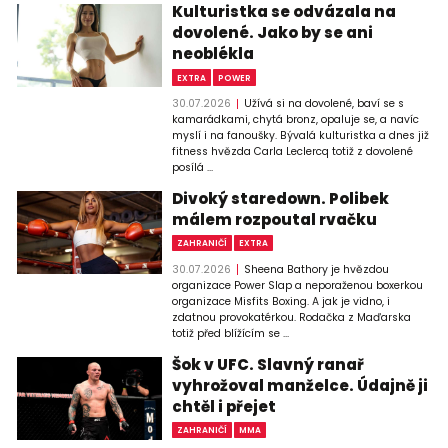
Kulturistka se odvázala na
dovolené. Jako by se ani
neoblékla
EXTRA
POWER
30.07.2026
Užívá si na dovolené, baví se s
kamarádkami, chytá bronz, opaluje se, a navíc
myslí i na fanoušky. Bývalá kulturistka a dnes již
fitness hvězda Carla Leclercq totiž z dovolené
posílá ...
Divoký staredown. Polibek
málem rozpoutal rvačku
ZAHRANIČÍ
EXTRA
30.07.2026
Sheena Bathory je hvězdou
organizace Power Slap a neporaženou boxerkou
organizace Misfits Boxing. A jak je vidno, i
zdatnou provokatérkou. Rodačka z Maďarska
totiž před blížícím se ...
Šok v UFC. Slavný ranař
vyhrožoval manželce. Údajně ji
chtěl i přejet
ZAHRANIČÍ
MMA