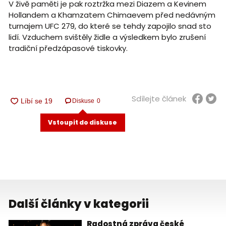
V živě paměti je pak roztržka mezi Diazem a Kevinem
Hollandem a Khamzatem Chimaevem před nedávným
turnajem UFC 279, do které se tehdy zapojilo snad sto
lidí. Vzduchem svištěly židle a výsledkem bylo zrušení
tradiční předzápasové tiskovky.
Sdílejte článek
Diskuse
0
Vstoupit do diskuse
Další články v kategorii
Radostná zpráva české