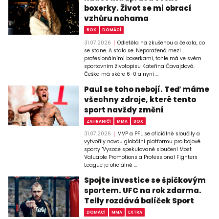
boxerky. Život se mi obrací
vzhůru nohama
BOX
DOMÁCÍ
31.07.2026
Odletěla na zkušenou a čekala, co
se stane. A stalo se. Neporažená mezi
profesionálními boxerkami, tohle má ve svém
sportovním životopisu Kateřina Čavajdová.
Češka má skóre 6-0 a nyní ...
Paul se toho nebojí. Teď máme
všechny zdroje, které tento
sport navždy změní
ZAHRANIČÍ
MMA
BOX
31.07.2026
MVP a PFL se oficiálně sloučily a
vytvořily novou globální platformu pro bojové
sporty "Vysoce spekulované sloučení Most
Valuable Promotions a Professional Fighters
League je oficiálně ...
Spojte investice se špičkovým
sportem. UFC na rok zdarma.
Telly rozdává balíček Sport
DOMÁCÍ
MMA
EXTRA