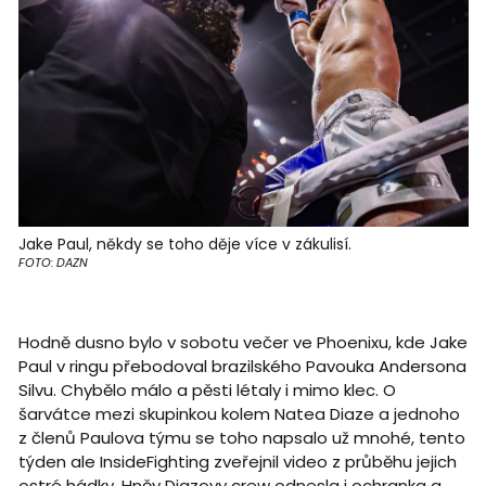
Jake Paul, někdy se toho děje více v zákulisí.
FOTO: DAZN
Hodně dusno bylo v sobotu večer ve Phoenixu, kde Jake
Paul v ringu přebodoval brazilského Pavouka Andersona
Silvu. Chybělo málo a pěsti létaly i mimo klec. O
šarvátce mezi skupinkou kolem Natea Diaze a jednoho
z členů Paulova týmu se toho napsalo už mnohé, tento
týden ale InsideFighting zveřejnil video z průběhu jejich
ostré hádky. Hněv Diazovy crew odnesla i ochranka a