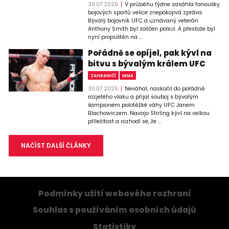
30.07.2026
V průběhu týdne zasáhla fanoušky
bojových sportů velice znepokojivá zpráva.
Bývalý bojovník UFC a uznávaný veterán
Anthony Smith byl zatčen policií. A přestože byl
nyní propuštěn na ...
Pořádně se opíjel, pak kývl na
bitvu s bývalým králem UFC
ZAHRANIČÍ
MMA
30.07.2026
Neváhal, naskočil do pořádně
rozjetého vlaku a přijal souboj s bývalým
šampionem polotěžké váhy UFC Janem
Blachowiczem. Navajo Stirling kývl na velkou
příležitost a rozhodl se, že ...
NAČÍST DALŠÍ ČLÁNKY
Podmínky užití webového rozhraní
Souhlas s používáním osobních údajů
Statistiky