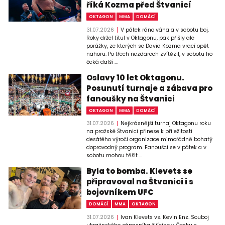
říká Kozma před Štvanicí
OKTAGON
MMA
DOMÁCÍ
31.07.2026
V pátek ráno váha a v sobotu boj.
Roky držel titul v Oktagonu, pak přišly ale
porážky, ze kterých se David Kozma vrací opět
nahoru. Po třech nezdarech zvítězil, v sobotu ho
čeká další ...
Oslavy 10 let Oktagonu.
Posunutí turnaje a zábava pro
fanoušky na Štvanici
OKTAGON
MMA
DOMÁCÍ
31.07.2026
Nejkrásnější turnaj Oktagonu roku
na pražské Štvanici přinese k příležitosti
desátého výročí organizace mimořádně bohatý
doprovodný program. Fanoušci se v pátek a v
sobotu mohou těšit ...
Byla to bomba. Klevets se
připravoval na Štvanici i s
bojovníkem UFC
DOMÁCÍ
MMA
OKTAGON
31.07.2026
Ivan Klevets vs. Kevin Enz. Souboj