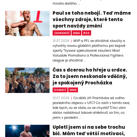
mnoho dalšího. ...
Paul se toho nebojí. Teď máme
všechny zdroje, které tento
sport navždy změní
ZAHRANIČÍ
MMA
BOX
31.07.2026
MVP a PFL se oficiálně sloučily a
vytvořily novou globální platformu pro bojové
sporty "Vysoce spekulované sloučení Most
Valuable Promotions a Professional Fighters
League je oficiálně ...
Čas s dcerou ho hřeje u srdce.
Za to jsem neskonale vděčný,
je spokojený Procházka
DOMÁCÍ
MMA
31.07.2026
Co dělá Jiří Procházka od svého
posledního zápasu v UFC? Co zažil v tomto roce,
kde bych, co se stalo, co se chystá? "Chci vám
občas nabídnout takové ohlédnutí za tím, co
jsem v poslední ...
Upletl jsem si na sebe trochu
bič. Mám teď větší motivaci,