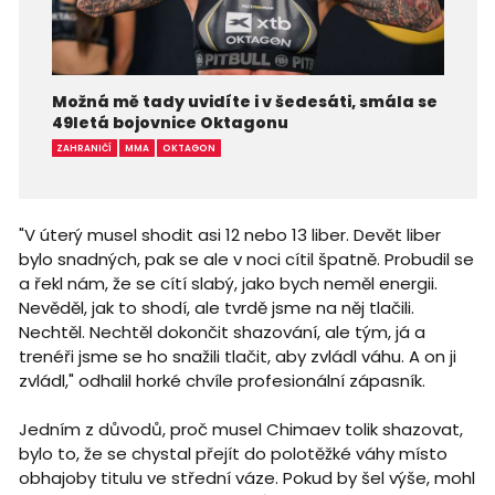
Možná mě tady uvidíte i v šedesáti, smála se
49letá bojovnice Oktagonu
ZAHRANIČÍ
MMA
OKTAGON
"V úterý musel shodit asi 12 nebo 13 liber. Devět liber
bylo snadných, pak se ale v noci cítil špatně. Probudil se
a řekl nám, že se cítí slabý, jako bych neměl energii.
Nevěděl, jak to shodí, ale tvrdě jsme na něj tlačili.
Nechtěl. Nechtěl dokončit shazování, ale tým, já a
trenéři jsme se ho snažili tlačit, aby zvládl váhu. A on ji
zvládl," odhalil horké chvíle profesionální zápasník.
Jedním z důvodů, proč musel Chimaev tolik shazovat,
bylo to, že se chystal přejít do polotěžké váhy místo
obhajoby titulu ve střední váze. Pokud by šel výše, mohl