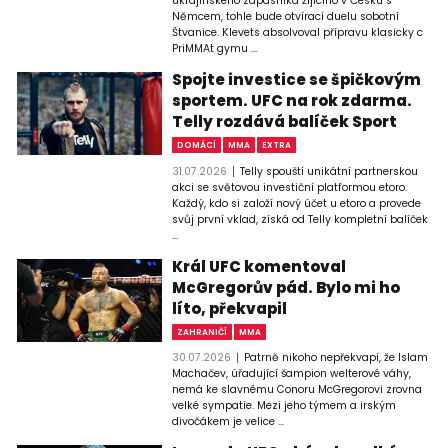
ukrajinského zápasníka žijícího v Česku s
Němcem, tohle bude otvírací duelu sobotní
Štvanice. Klevets absolvoval přípravu klasicky c
PriMMAt gymu ...
Spojte investice se špičkovým
sportem. UFC na rok zdarma.
Telly rozdává balíček Sport
DOMÁCÍ
MMA
EXTRA
31.07.2026
Telly spouští unikátní partnerskou
akci se světovou investiční platformou etoro.
Každý, kdo si založí nový účet u etoro a provede
svůj první vklad, získá od Telly kompletní balíček
...
Král UFC komentoval
McGregorův pád. Bylo mi ho
líto, překvapil
ZAHRANIČÍ
MMA
30.07.2026
Patrně nikoho nepřekvapí, že Islam
Machačev, úřadující šampion welterové váhy,
nemá ke slavnému Conoru McGregorovi zrovna
velké sympatie. Mezi jeho týmem a irským
divočákem je velice ...