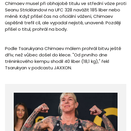
Chimaev musel při obhajobě titulu ve střední váze proti
Seanu Stricklandovi na UFC 328 navážit 185 liber nebo
méně. Když přišel čas na oficiální vážení, Chimaev
úspěšně trefil cíl, ale vypadal nejistě, unaveně. Později
přišel o titul, prohrál na body.
Podle Tsarukyana Chimaev málem prohrál bitvu ještě
dřív, než vůbec došel do klece. "Od prvního dne
tréninkového kempu shodil 40 liber (18,1 kg)," řekl
Tsarukyan v podcastu JAXXON.