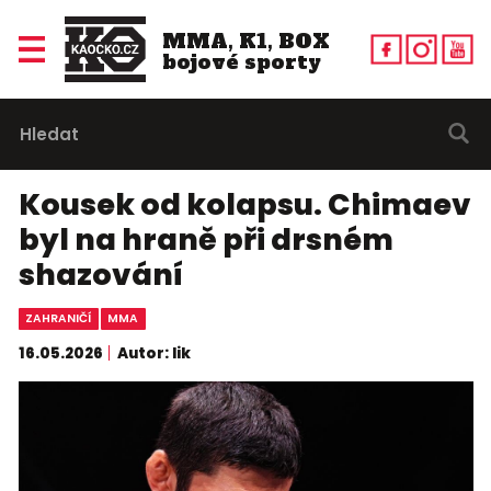
MMA, K1, BOX
bojové sporty
Kousek od kolapsu. Chimaev
byl na hraně při drsném
shazování
ZAHRANIČÍ
MMA
16.05.2026
Autor: lik