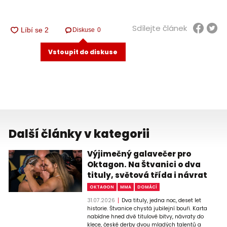
Sdílejte článek
Diskuse
0
Vstoupit do diskuse
Další články v kategorii
Výjimečný galavečer pro
Oktagon. Na Štvanici o dva
tituly, světová třída i návrat
OKTAGON
MMA
DOMÁCÍ
31.07.2026
Dva tituly, jedna noc, deset let
historie. Štvanice chystá jubilejní bouři. Karta
nabídne hned dvě titulové bitvy, návraty do
klece, české derby dvou mladých talentů a