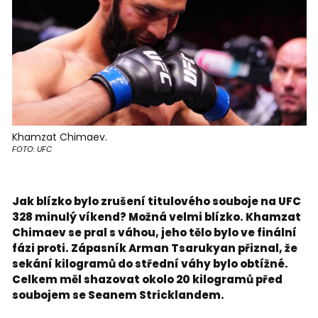
Khamzat Chimaev.
FOTO: UFC
Jak blízko bylo zrušení titulového souboje na UFC
328 minulý víkend? Možná velmi blízko. Khamzat
Chimaev se pral s váhou, jeho tělo bylo ve finální
fázi proti. Zápasník Arman Tsarukyan přiznal, že
sekání kilogramů do střední váhy bylo obtížné.
Celkem měl shazovat okolo 20 kilogramů před
soubojem se Seanem Stricklandem.