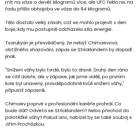
mít na váze o devět kilogramů více, ale UFC řekla ne, na
řadu přišla obhajoba ve váze do 84 kilogramů.
Tělo dostalo velký zásah, což se mohlo projevit v den
boje, kdy mu postupně odcházela síla, energie.
Tsarukyan je přesvědčený, že nebýt Chimaevova
obtížného shazování, zápas se Stricklandem by dopadl
jinak.
"Snížení váhy bylo tvrdé, bylo to drsné. Druhý den ráno
se cítil dobře, ale v zápase, jak jsme viděli, po prvním
kole byl unavený, pravděpodobně kvůli snížení váhy,"
připustil zápasník.
Chimaev poprvé v profesionální kariéře prohrál. Co
bude dál? Odveta se Stricklandem? Nebo přechod do
polotěžké váhy? Pokud ano, nabízel by se také souboj s
Jiřím Procházkou.