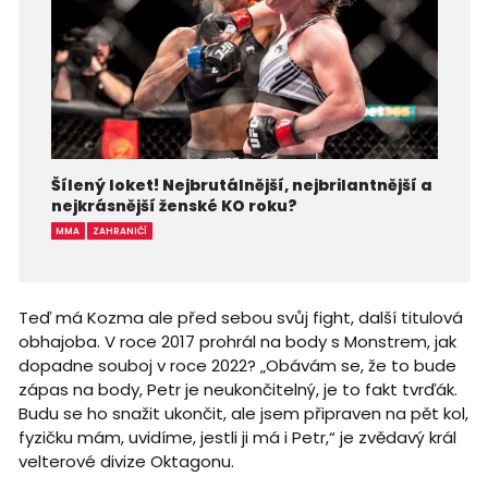
Šílený loket! Nejbrutálnější, nejbrilantnější a
nejkrásnější ženské KO roku?
MMA
ZAHRANIČÍ
Teď má Kozma ale před sebou svůj fight, další titulová
obhajoba. V roce 2017 prohrál na body s Monstrem, jak
dopadne souboj v roce 2022? „Obávám se, že to bude
zápas na body, Petr je neukončitelný, je to fakt tvrďák.
Budu se ho snažit ukončit, ale jsem připraven na pět kol,
fyzičku mám, uvidíme, jestli ji má i Petr,“ je zvědavý král
velterové divize Oktagonu.