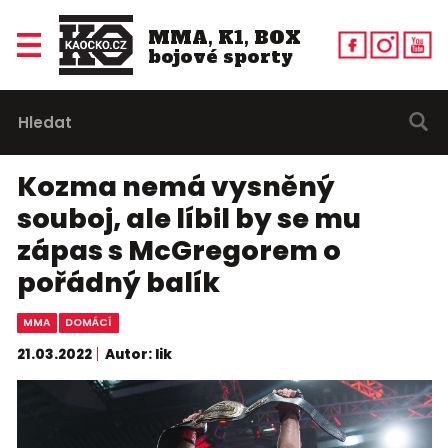
MMA, K1, BOX
bojové sporty
Kozma nemá vysněný
souboj, ale líbil by se mu
zápas s McGregorem o
pořádný balík
MMA
DOMÁCÍ
21.03.2022
Autor: lik