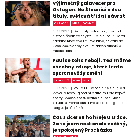
Výjimečný galavečer pro
Oktagon. Na Štvanici o dva
tituly, světová třída i návrat
OKTAGON
MMA
DOMÁCÍ
31.07.2026
Dva tituly, jedna noc, deset let
historie. Štvanice chystá jubilejní bouři. Karta
nabídne hned dvě titulové bitvy, návraty do
klece, české derby dvou mladých talentů a
mnoho dalšího. ...
Paul se toho nebojí. Teď máme
všechny zdroje, které tento
sport navždy změní
ZAHRANIČÍ
MMA
BOX
31.07.2026
MVP a PFL se oficiálně sloučily a
vytvořily novou globální platformu pro bojové
sporty "Vysoce spekulované sloučení Most
Valuable Promotions a Professional Fighters
League je oficiálně ...
Čas s dcerou ho hřeje u srdce.
Za to jsem neskonale vděčný,
je spokojený Procházka