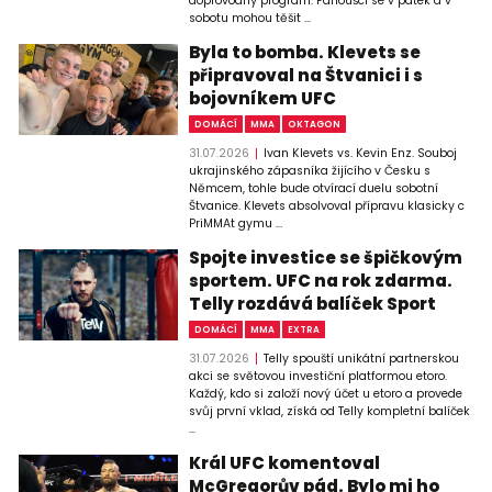
doprovodný program. Fanoušci se v pátek a v
sobotu mohou těšit ...
Byla to bomba. Klevets se
připravoval na Štvanici i s
bojovníkem UFC
DOMÁCÍ
MMA
OKTAGON
31.07.2026
Ivan Klevets vs. Kevin Enz. Souboj
ukrajinského zápasníka žijícího v Česku s
Němcem, tohle bude otvírací duelu sobotní
Štvanice. Klevets absolvoval přípravu klasicky c
PriMMAt gymu ...
Spojte investice se špičkovým
sportem. UFC na rok zdarma.
Telly rozdává balíček Sport
DOMÁCÍ
MMA
EXTRA
31.07.2026
Telly spouští unikátní partnerskou
akci se světovou investiční platformou etoro.
Každý, kdo si založí nový účet u etoro a provede
svůj první vklad, získá od Telly kompletní balíček
...
Král UFC komentoval
McGregorův pád. Bylo mi ho