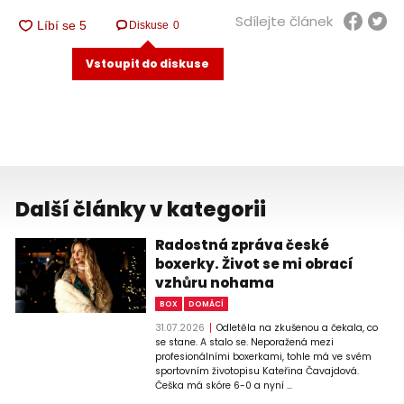
Sdílejte článek
Diskuse
0
Vstoupit do diskuse
Další články v kategorii
Radostná zpráva české
boxerky. Život se mi obrací
vzhůru nohama
BOX
DOMÁCÍ
31.07.2026
Odletěla na zkušenou a čekala, co
se stane. A stalo se. Neporažená mezi
profesionálními boxerkami, tohle má ve svém
sportovním životopisu Kateřina Čavajdová.
Češka má skóre 6-0 a nyní ...