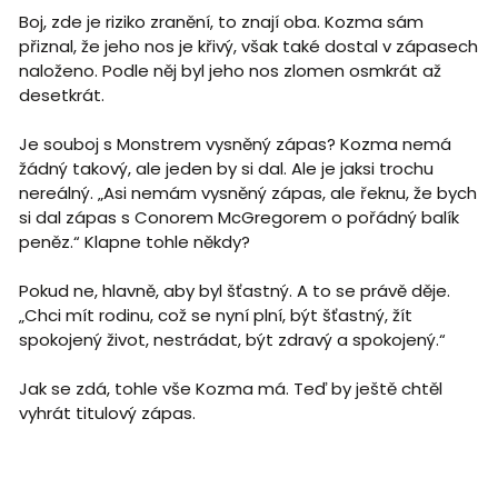
Boj, zde je riziko zranění, to znají oba. Kozma sám
přiznal, že jeho nos je křivý, však také dostal v zápasech
naloženo. Podle něj byl jeho nos zlomen osmkrát až
desetkrát.
Je souboj s Monstrem vysněný zápas? Kozma nemá
žádný takový, ale jeden by si dal. Ale je jaksi trochu
nereálný. „Asi nemám vysněný zápas, ale řeknu, že bych
si dal zápas s Conorem McGregorem o pořádný balík
peněz.“ Klapne tohle někdy?
Pokud ne, hlavně, aby byl šťastný. A to se právě děje.
„Chci mít rodinu, což se nyní plní, být šťastný, žít
spokojený život, nestrádat, být zdravý a spokojený.“
Jak se zdá, tohle vše Kozma má. Teď by ještě chtěl
vyhrát titulový zápas.