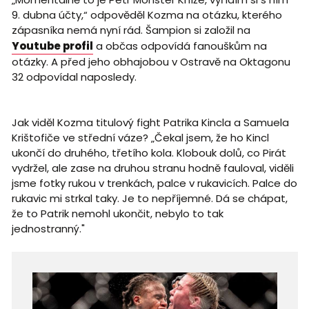
9. dubna účty,“ odpověděl Kozma na otázku, kterého
zápasníka nemá nyní rád. Šampion si založil na
Youtube profil
a občas odpovídá fanouškům na
otázky. A před jeho obhajobou v Ostravě na Oktagonu
32 odpovídal naposledy.
Jak viděl Kozma titulový fight Patrika Kincla a Samuela
Krištofiče ve střední váze? „Čekal jsem, že ho Kincl
ukončí do druhého, třetího kola. Klobouk dolů, co Pirát
vydržel, ale zase na druhou stranu hodně fauloval, viděli
jsme fotky rukou v trenkách, palce v rukavicích. Palce do
rukavic mi strkal taky. Je to nepříjemné. Dá se chápat,
že to Patrik nemohl ukončit, nebylo to tak
jednostranný."