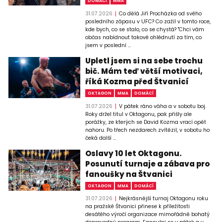
DOMÁCÍ
MMA
31.07.2026
Co dělá Jiří Procházka od svého
posledního zápasu v UFC? Co zažil v tomto roce,
kde bych, co se stalo, co se chystá? "Chci vám
občas nabídnout takové ohlédnutí za tím, co
jsem v poslední ...
Upletl jsem si na sebe trochu
bič. Mám teď větší motivaci,
říká Kozma před Štvanicí
OKTAGON
MMA
DOMÁCÍ
31.07.2026
V pátek ráno váha a v sobotu boj.
Roky držel titul v Oktagonu, pak přišly ale
porážky, ze kterých se David Kozma vrací opět
nahoru. Po třech nezdarech zvítězil, v sobotu ho
čeká další ...
Oslavy 10 let Oktagonu.
Posunutí turnaje a zábava pro
fanoušky na Štvanici
OKTAGON
MMA
DOMÁCÍ
31.07.2026
Nejkrásnější turnaj Oktagonu roku
na pražské Štvanici přinese k příležitosti
desátého výročí organizace mimořádně bohatý