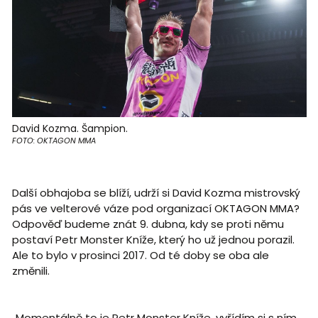
David Kozma. Šampion.
FOTO: OKTAGON MMA
Další obhajoba se blíží, udrží si David Kozma mistrovský
pás ve velterové váze pod organizací OKTAGON MMA?
Odpověď budeme znát 9. dubna, kdy se proti němu
postaví Petr Monster Kníže, který ho už jednou porazil.
Ale to bylo v prosinci 2017. Od té doby se oba ale
změnili.
„Momentálně to je Petr Monster Kníže, vyřídím si s ním