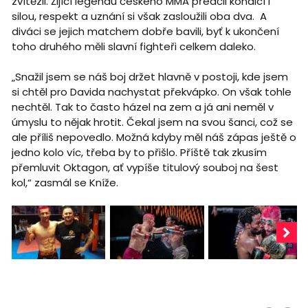
zvítězil. Žijící legendu českého MMA předčil kondicí i
silou, respekt a uznání si však zasloužili oba dva. A
diváci se jejich matchem dobře bavili, byť k ukončení
toho druhého měli slavní fighteři celkem daleko.
„Snažil jsem se náš boj držet hlavně v postoji, kde jsem
si chtěl pro Davida nachystat překvápko. On však tohle
nechtěl. Tak to často házel na zem a já ani neměl v
úmyslu to nějak hrotit. Čekal jsem na svou šanci, což se
ale příliš nepovedlo. Možná kdyby měl náš zápas ještě o
jedno kolo víc, třeba by to přišlo. Příště tak zkusím
přemluvit Oktagon, ať vypíše titulový souboj na šest
kol,“ zasmál se Kníže.