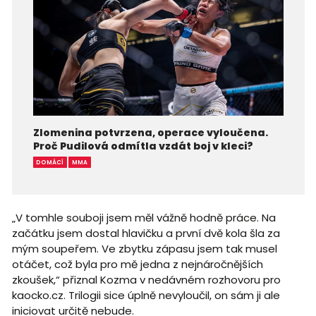
Zlomenina potvrzena, operace vyloučena.
Proč Pudilová odmítla vzdát boj v kleci?
DOMÁCÍ
MMA
„V tomhle souboji jsem měl vážně hodně práce. Na
začátku jsem dostal hlavičku a první dvě kola šla za
mým soupeřem. Ve zbytku zápasu jsem tak musel
otáčet, což byla pro mě jedna z nejnáročnějších
zkoušek,“ přiznal Kozma v nedávném rozhovoru pro
kaocko.cz. Trilogii sice úplně nevyloučil, on sám ji ale
iniciovat určitě nebude.