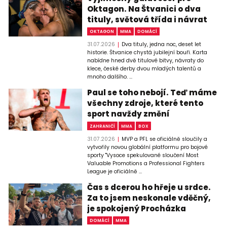
Oktagon. Na Štvanici o dva
tituly, světová třída i návrat
OKTAGON
MMA
DOMÁCÍ
31.07.2026
Dva tituly, jedna noc, deset let
historie. Štvanice chystá jubilejní bouři. Karta
nabídne hned dvě titulové bitvy, návraty do
klece, české derby dvou mladých talentů a
mnoho dalšího. ...
Paul se toho nebojí. Teď máme
všechny zdroje, které tento
sport navždy změní
ZAHRANIČÍ
MMA
BOX
31.07.2026
MVP a PFL se oficiálně sloučily a
vytvořily novou globální platformu pro bojové
sporty "Vysoce spekulované sloučení Most
Valuable Promotions a Professional Fighters
League je oficiálně ...
Čas s dcerou ho hřeje u srdce.
Za to jsem neskonale vděčný,
je spokojený Procházka
DOMÁCÍ
MMA