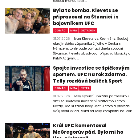
sobotu mohou těšit ...
Byla to bomba. Klevets se
připravoval na Štvanici i s
bojovníkem UFC
DOMÁCÍ
MMA
OKTAGON
31.07.2026
Ivan Klevets vs. Kevin Enz. Souboj
ukrajinského zápasníka žijícího v Česku s
Němcem, tohle bude otvírací duelu sobotní
Štvanice. Klevets absolvoval přípravu klasicky c
PriMMAt gymu ...
Spojte investice se špičkovým
sportem. UFC na rok zdarma.
Telly rozdává balíček Sport
DOMÁCÍ
MMA
EXTRA
31.07.2026
Telly spouští unikátní partnerskou
akci se světovou investiční platformou etoro.
Každý, kdo si založí nový účet u etoro a provede
svůj první vklad, získá od Telly kompletní balíček
...
Král UFC komentoval
McGregorův pád. Bylo mi ho