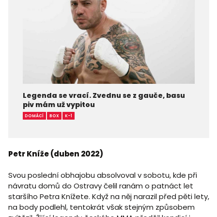
Legenda se vrací. Zvednu se z gauče, basu
piv mám už vypitou
DOMÁCÍ
BOX
K-1
Petr Kníže (duben 2022)
Svou poslední obhajobu absolvoval v sobotu, kde při
návratu domů do Ostravy čelil ranám o patnáct let
staršího Petra Knížete. Když na něj narazil před pěti lety,
na body podlehl, tentokrát však stejným způsobem