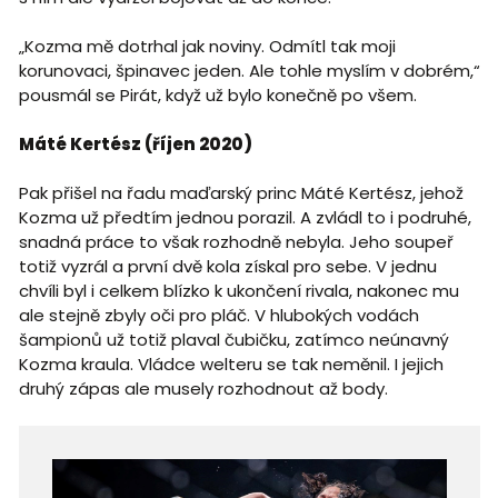
„Kozma mě dotrhal jak noviny. Odmítl tak moji
korunovaci, špinavec jeden. Ale tohle myslím v dobrém,“
pousmál se Pirát, když už bylo konečně po všem.
Máté Kertész (říjen 2020)
Pak přišel na řadu maďarský princ Máté Kertész, jehož
Kozma už předtím jednou porazil. A zvládl to i podruhé,
snadná práce to však rozhodně nebyla. Jeho soupeř
totiž vyzrál a první dvě kola získal pro sebe. V jednu
chvíli byl i celkem blízko k ukončení rivala, nakonec mu
ale stejně zbyly oči pro pláč. V hlubokých vodách
šampionů už totiž plaval čubičku, zatímco neúnavný
Kozma kraula. Vládce welteru se tak neměnil. I jejich
druhý zápas ale musely rozhodnout až body.