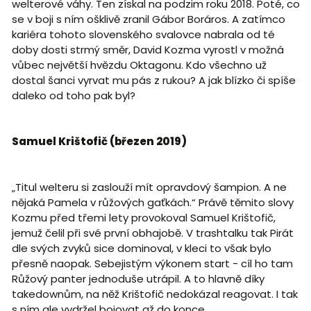
welterové váhy. Ten získal na podzim roku 2018. Poté, co
se v boji s ním ošklivě zranil Gábor Boráros. A zatímco
kariéra tohoto slovenského svalovce nabrala od té
doby dosti strmý směr, David Kozma vyrostl v možná
vůbec největší hvězdu Oktagonu. Kdo všechno už
dostal šanci vyrvat mu pás z rukou? A jak blízko či spíše
daleko od toho pak byl?
Samuel Krištofič (březen 2019)
„Titul welteru si zaslouží mít opravdový šampion. A ne
nějaká Pamela v růžových gaťkách.“ Právě těmito slovy
Kozmu před třemi lety provokoval Samuel Krištofič,
jemuž čelil při své první obhajobě. V trashtalku tak Pirát
dle svých zvyků sice dominoval, v kleci to však bylo
přesně naopak. Sebejistým výkonem start - cíl ho tam
Růžový panter jednoduše utrápil. A to hlavně díky
takedownům, na něž Krištofič nedokázal reagovat. I tak
s ním ale vydržel bojovat až do konce.