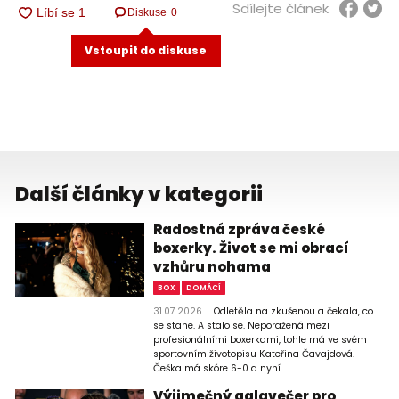
Sdílejte článek
Diskuse
0
Vstoupit do diskuse
Další články v kategorii
Radostná zpráva české
boxerky. Život se mi obrací
vzhůru nohama
BOX
DOMÁCÍ
31.07.2026
Odletěla na zkušenou a čekala, co
se stane. A stalo se. Neporažená mezi
profesionálními boxerkami, tohle má ve svém
sportovním životopisu Kateřina Čavajdová.
Češka má skóre 6-0 a nyní ...
Výjimečný galavečer pro