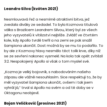
Leandro Silva (květen 2021)
Nesmlouvavá řež a nesmírně atraktivní bitva, jež
zvedala diváky ze sedadel. To byla Kozmova titulová
válka s Brazilcem Leandrem Silvou, který byl ze všech
jeho vyzyvatelů k vítězství nejblíže. Zvlášť ve čtvrtém
kole, kdy Apollo tvrdě trefil a na zemi se pak snažil
šampiona ukončit. Dost možná by se mu to podařilo. To
by ale z Kozmovy hlavy nesmělo téct tolik krve, díky níž
se ze sevření nakonec vysmekl. Na kola tak opět zvítězil
3:2. Nespokojený Apollo si však o tom myslel své.
„Kozma je velký bojovník, s nabodováním našeho
zápasu ale vážně nesouhlasím. Sice respektuji to, že by
měl vyzyvatel šampiona ukončit, ovšem i tak jsem
vyhrál já,“ trval si Apollo na svém a od té doby se v
Oktagonu neobjevil.
Bojan Veličkovič (prosinec 2021)