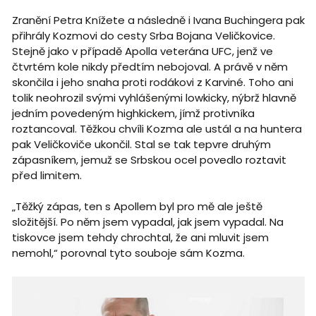
Zranění Petra Knížete a následně i Ivana Buchingera pak
přihrály Kozmovi do cesty Srba Bojana Veličkovice.
Stejně jako v případě Apolla veterána UFC, jenž ve
čtvrtém kole nikdy předtím nebojoval. A právě v něm
skončila i jeho snaha proti rodákovi z Karviné. Toho ani
tolik neohrozil svými vyhlášenými lowkicky, nýbrž hlavně
jedním povedeným highkickem, jímž protivníka
roztancoval. Těžkou chvíli Kozma ale ustál a na huntera
pak Veličkoviče ukončil. Stal se tak tepvre druhým
zápasníkem, jemuž se Srbskou ocel povedlo roztavit
před limitem.
„Těžký zápas, ten s Apollem byl pro mě ale ještě
složitější. Po něm jsem vypadal, jak jsem vypadal. Na
tiskovce jsem tehdy chrochtal, že ani mluvit jsem
nemohl,“ porovnal tyto souboje sám Kozma.