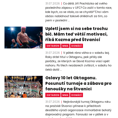
31.07.2026
Co dělá Jiří Procházka od svého
posledního zápasu v UFC? Co zažil v tomto roce,
kde bych, co se stalo, co se chystá? "Chci vám
občas nabídnout takové ohlédnutí za tím, co
jsem v poslední ...
Upletl jsem si na sebe trochu
bič. Mám teď větší motivaci,
říká Kozma před Štvanicí
OKTAGON
MMA
DOMÁCÍ
31.07.2026
V pátek ráno váha a v sobotu boj.
Roky držel titul v Oktagonu, pak přišly ale
porážky, ze kterých se David Kozma vrací opět
nahoru. Po třech nezdarech zvítězil, v sobotu ho
čeká další ...
Oslavy 10 let Oktagonu.
Posunutí turnaje a zábava pro
fanoušky na Štvanici
OKTAGON
MMA
DOMÁCÍ
31.07.2026
Nejkrásnější turnaj Oktagonu roku
na pražské Štvanici přinese k příležitosti
desátého výročí organizace mimořádně bohatý
doprovodný program. Fanoušci se v pátek a v