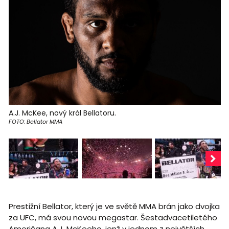
A.J. McKee, nový král Bellatoru.
FOTO: Bellator MMA
Prestižní Bellator, který je ve světě MMA brán jako dvojka
za UFC, má svou novou megastar. Šestadvacetiletého
Američana A.J. McKeeho, jenž v jednom z největších