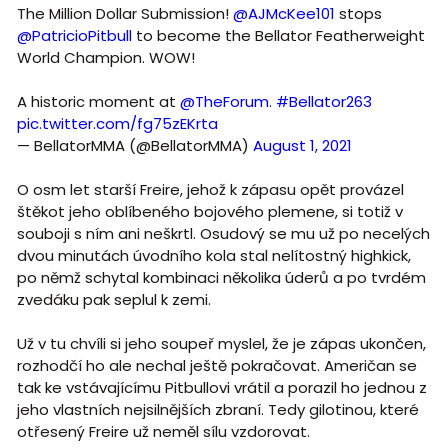
The Million Dollar Submission!
@AJMcKee101
stops
@PatricioPitbull
to become the Bellator Featherweight
World Champion. WOW!
A historic moment at
@TheForum
.
#Bellator263
pic.twitter.com/fg75zEKrta
— BellatorMMA (@BellatorMMA)
August 1, 2021
O osm let starší Freire, jehož k zápasu opět provázel
štěkot jeho oblíbeného bojového plemene, si totiž v
souboji s ním ani neškrtl. Osudový se mu už po necelých
dvou minutách úvodního kola stal nelítostný highkick,
po němž schytal kombinaci několika úderů a po tvrdém
zvedáku pak seplul k zemi.
Už v tu chvíli si jeho soupeř myslel, že je zápas ukončen,
rozhodčí ho ale nechal ještě pokračovat. Američan se
tak ke vstávajícímu Pitbullovi vrátil a porazil ho jednou z
jeho vlastních nejsilnějších zbraní. Tedy gilotinou, které
otřesený Freire už neměl sílu vzdorovat.