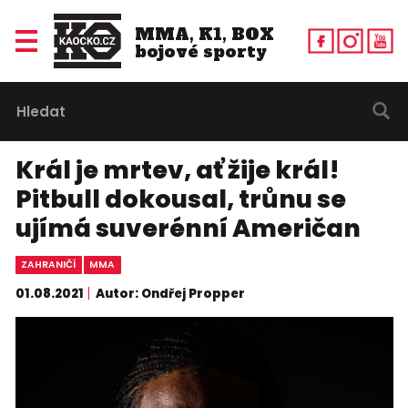
MMA, K1, BOX
bojové sporty
Král je mrtev, ať žije král!
Pitbull dokousal, trůnu se
ujímá suverénní Američan
ZAHRANIČÍ
MMA
01.08.2021
Autor: Ondřej Propper