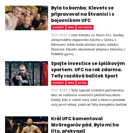
Byla to bomba. Klevets se
připravoval na Štvanici i s
bojovníkem UFC
DOMÁCÍ
MMA
OKTAGON
31.07.2026
Ivan Klevets vs. Kevin Enz. Souboj
ukrajinského zápasníka žijícího v Česku s
Němcem, tohle bude otvírací duelu sobotní
Štvanice. Klevets absolvoval přípravu klasicky c
PriMMAt gymu ...
Spojte investice se špičkovým
sportem. UFC na rok zdarma.
Telly rozdává balíček Sport
DOMÁCÍ
MMA
EXTRA
31.07.2026
Telly spouští unikátní partnerskou
akci se světovou investiční platformou etoro.
Každý, kdo si založí nový účet u etoro a provede
svůj první vklad, získá od Telly kompletní balíček
...
Král UFC komentoval
McGregorův pád. Bylo mi ho
líto, překvapil