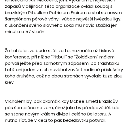
zápasů v dějinách této organizace ovládl souboj s
brazilským Pitbullem Patriciem Freirem a stal se novým
šampiónem pérové váhy i vůbec největší hvězdou ligy.
K ukončení svého slavného soka mu navíc stačila jen
minuta a 57 vteřin!
Že tahle bitva bude stát za to, naznačila už tisková
konference, při níž se "Pitbull" se "Žoldákem" málem
porvali ještě před samotným zápasem. Do trashtalku
totiž ani jeden z nich neváhal zavést rodinné příslušníky
toho druhého, což na obou stranách vyvolalo tuze zlou
krev.
Vrcholem byl pak okamžik, kdy McKee smetl Brazilcův
pás šampióna na zem, čímž jako by předpověděl, kdo
se stane novým králem divize i celého Bellatoru. A
nutno říct, že v kleci to pak bezezbytku potvrdil.