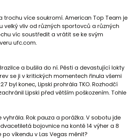
a trochu více soukromí. American Top Team je
 tu velký vliv od různých sportovců a různých
chu víc soustředit a vrátit se ke svým
rveru ufc.com.
zilce a bušila do ní. Pěsti a devastující lokty
krev se ji v kritických momentech řinula všemi
27 byl konec, Lipski prohrála TKO. Rozhodčí
zachránil Lipski před větším poškozením. Tohle
e vyhrála. Rok pauza a porážka. V sobotu jde
dvacetiletá bojovnice na kontě 14 výher a 8
de po víkendu v Las Vegas měnit?