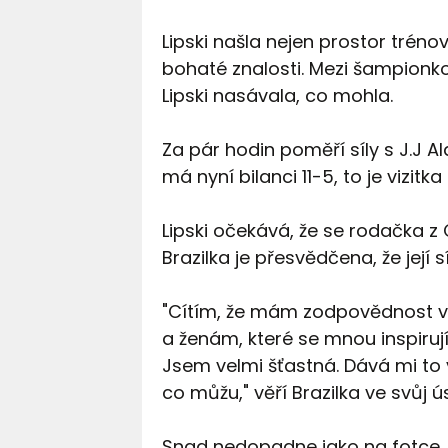
Lipski našla nejen prostor trénov
bohaté znalosti. Mezi šampionk
Lipski nasávala, co mohla.
Za pár hodin poměří síly s J.J A
má nyní bilanci 11-5, to je vizitk
Lipski očekává, že se rodačka z
Brazilka je přesvědčena, že její s
"Cítím, že mám zodpovědnost vů
a ženám, které se mnou inspirují
Jsem velmi šťastná. Dává mi to 
co můžu," věří Brazilka ve svůj 
Snad nedopadne jako na fotce, k