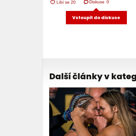
Diskuse
0
Vstoupit do diskuse
Další články v kateg