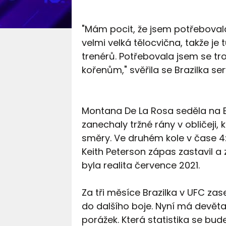
"Mám pocit, že jsem potřeboval
velmi velká tělocvična, takže je
trenérů. Potřebovala jsem se tro
kořenům," svěřila se Brazilka se
Montana De La Rosa seděla na Bra
zanechaly tržné rány v obličeji, 
směry. Ve druhém kole v čase 4:
Keith Peterson zápas zastavil a 
byla realita července 2021.
Za tři měsíce Brazilka v UFC zas
do dalšího boje. Nyní má devěta
porážek. Která statistika se bu