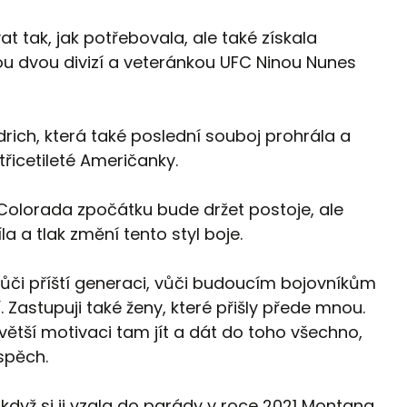
at tak, jak potřebovala, ale také získala
ou dvou divizí a veteránkou UFC Ninou Nunes
ldrich, která také poslední souboj prohrála a
a třicetileté Američanky.
 Colorada zpočátku bude držet postoje, ale
íla a tlak změní tento styl boje.
či příští generaci, vůči budoucím bojovníkům
. Zastupuji také ženy, které přišly přede mnou.
větší motivaci tam jít a dát do toho všechno,
úspěch.
dyž si ji vzala do parády v roce 2021 Montana