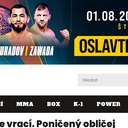
X
Í
MMA
BOX
K-1
POWER
e vrací. Poničený obličej