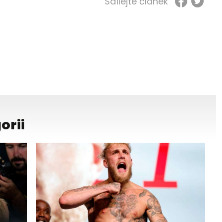
Sdílejte článek
orii