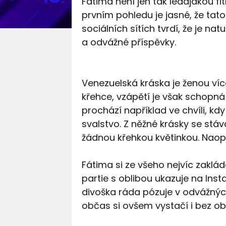
Fátima není jen tak ledajakou fi
prvním pohledu je jasné, že tato
sociálních sítích tvrdí, že je nat
a odvážné příspěvky.
Venezuelská kráska je ženou víc
křehce, vzápětí je však schopn
prochází například ve chvíli, kd
svalstvo. Z něžné krásky se stá
žádnou křehkou květinkou. Naop
Fátima si ze všeho nejvíc zakl
partie s oblibou ukazuje na Ins
divoška ráda pózuje v odvážných
občas si ovšem vystačí i bez ob