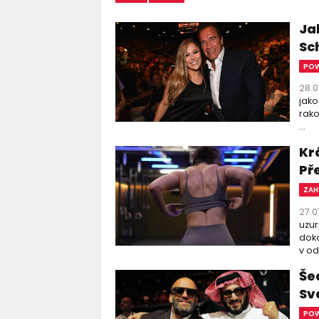
Ja
Sc
PO
28.0
jako
rako
...
Kr
Př
ZAH
27.0
uzur
doko
v od
Še
Sv
PO