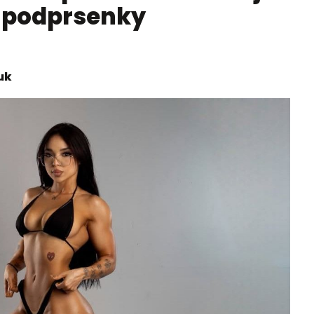
z podprsenky
uk