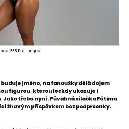
ace IFBB Pro League.
ích buduje jméno, na fanoušky dělá dojem
u figurou, kterou leckdy ukazuje i
 Jako třeba nyní. Půvabná silačka Fátima
jící žhavým příspěvkem bez podprsenky.