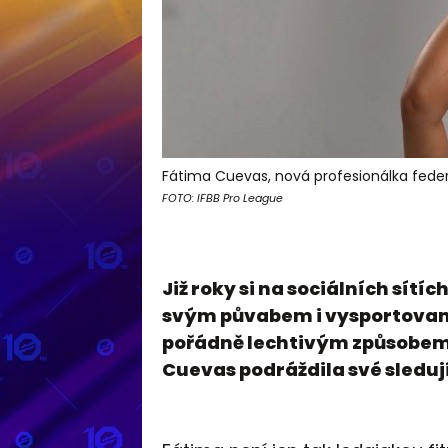
Fátima Cuevas, nová profesionálka feder
FOTO: IFBB Pro League
Již roky si na sociálních sít
svým půvabem i vysportovano
pořádně lechtivým způsobem.
Cuevas podráždila své sledu