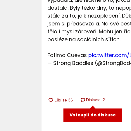
dostala. Byly těžké dny, to nepo
stála za to, je k nezaplacení. Dě
jsem si předsevzala. Na své ces
tělo i mysl zároveň. Mohu jen říct
posléze na sociálních sítích.
Fatima Cuevas
pic.twitter.com/
— Strong Baddies (@StrongBad
Diskuse
2
Vstoupit do diskuse