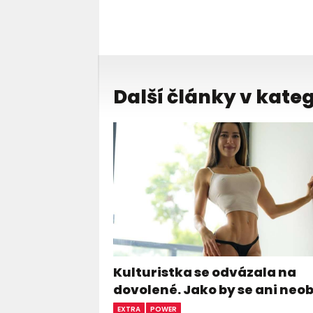
Další články v kateg
Kulturistka se odvázala na
dovolené. Jako by se ani neo
EXTRA
POWER