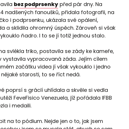
avila
bez podprsenky
před pár dny. Na
34 nadšených fanoušků, přidala fotografii, na
ričko i podprsenku, ukázala své opálení,
 a sklidila ohromný úspěch. Zároveň si však
kouklo ňadro. I to se jí totiž jednou stalo.
a svlékla triko, postavila se zády ke kameře,
v vystavila vypracovaná záda. Jejím cílem
mém začátku videa jí však vykouklo i jedno
 nějaké starosti, to se říct nedá.
vé poprsí s grácií uhlídala a skvěle si vedla
utěži FeveFisico Venezuela, jíž pořádala IFBB
la i medaili.
pit na to pódium. Nejde jen o to, jak jsem
ou osobou jsem se musela stát, abych se sem