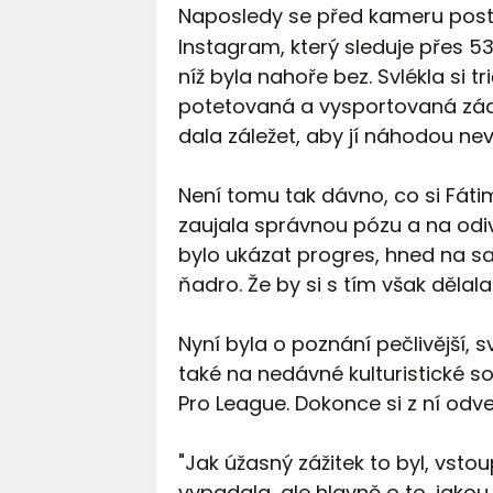
Naposledy se před kameru post
Instagram, který sleduje přes 5
níž byla nahoře bez. Svlékla si t
potetovaná a vysportovaná záda
dala záležet, aby jí náhodou nevy
Není tomu tak dávno, co si Fátim
zaujala správnou pózu a na odi
bylo ukázat progres, hned na sa
ňadro. Že by si s tím však dělala
Nyní byla o poznání pečlivější, s
také na nedávné kulturistické so
Pro League. Dokonce si z ní odvez
"Jak úžasný zážitek to byl, vstou
vypadala, ale hlavně o to, jak