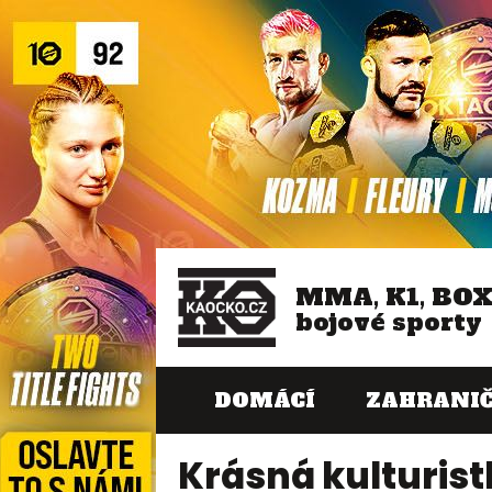
MMA, K1, BO
bojové sporty
DOMÁCÍ
ZAHRANIČ
Krásná kulturist