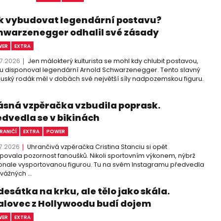
k vybudovat legendární postavu?
hwarzenegger odhalil své zásady
WER
EXTRA
7.2026
Jen málokterý kulturista se mohl kdy chlubit postavou,
u disponoval legendární Arnold Schwarzenegger. Tento slavný
uský rodák měl v dobách své největší síly nadpozemskou figuru.
ásná vzpěračka vzbudila poprask.
edvedla se v bikinách
RANIČÍ
EXTRA
POWER
7.2026
Uhrančivá vzpěračka Cristina Stanciu si opět
povala pozornost fanoušků. Nikoli sportovním výkonem, nýbrž
nale vysportovanou figurou. Tu na svém Instagramu předvedla
vážných ...
desátka na krku, ale tělo jako skála.
alovec z Hollywoodu budí dojem
WER
EXTRA