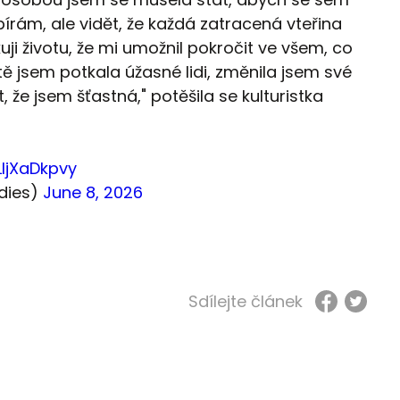
pírám, ale vidět, že každá zatracená vteřina
kuji životu, že mi umožnil pokročit ve všem, co
tě jsem potkala úžasné lidi, změnila jsem své
, že jsem šťastná," potěšila se kulturistka
LIjXaDkpvy
dies)
June 8, 2026
Sdílejte článek