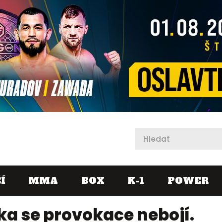
X
Í
MMA
BOX
K-1
POWER
ka se provokace nebojí.