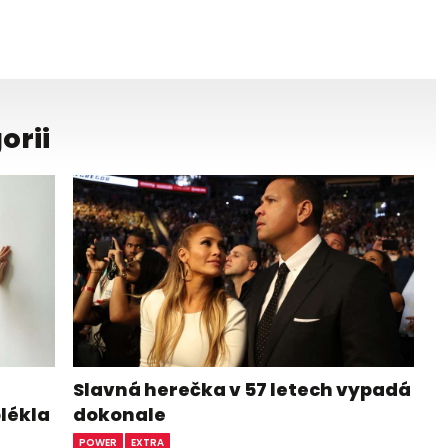
orii
Slavná herečka v 57 letech vypadá
blékla
dokonale
POWER
EXTRA