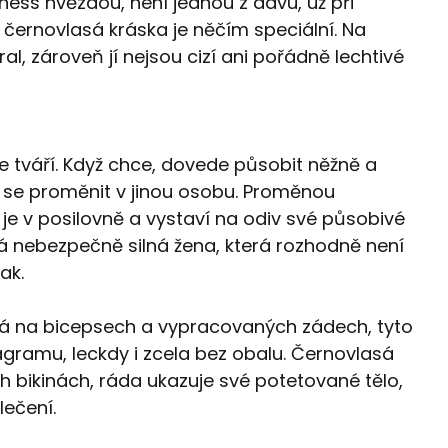
tness hvězdou, není jednou z davu, už při
 černovlasá kráska je něčím speciální. Na
ural, zároveň jí nejsou cizí ani pořádně lechtivé
e tváří. Když chce, dovede působit něžně a
á se proměnit v jinou osobu. Proměnou
y je v posilovně a vystaví na odiv své působivé
vá nebezpečně silná žena, která rozhodně není
ak.
ádá na bicepsech a vypracovaných zádech, tyto
tagramu, leckdy i zcela bez obalu. Černovlasá
 bikinách, ráda ukazuje své potetované tělo,
lečení.