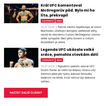
Král UFC komentoval
McGregorův pád. Bylo mi ho
líto, překvapil
ZAHRANIČÍ
MMA
30.07.2026
Patrně nikoho nepřekvapí, že Islam
Machačev, úřadující šampion welterové váhy,
nemá ke slavnému Conoru McGregorovi zrovna
velké sympatie. Mezi jeho týmem a irským
divočákem je velice ...
Legenda UFC ukázala velké
srdce, pomohla stovkám dětí
ZAHRANIČÍ
MMA
30.07.2026
Populární veterán slavné UFC
Dustin Poirier se vrátil na dobrou 'stranu síly'.
Zatímco před pár týdny šokoval fanoušky
řáděním na letišti, kvůli němuž byl dokonce
zatčen, ...
NAČÍST DALŠÍ ČLÁNKY