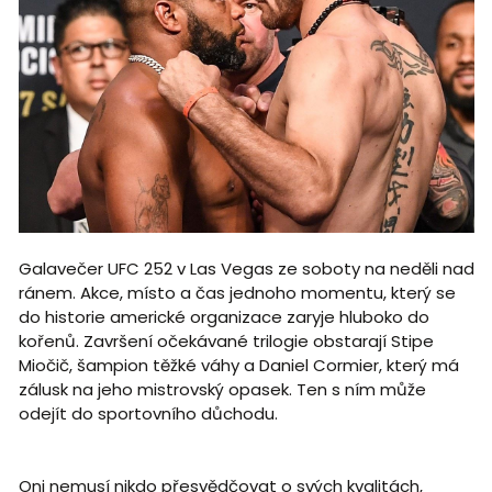
Galavečer UFC 252 v Las Vegas ze soboty na neděli nad
ránem. Akce, místo a čas jednoho momentu, který se
do historie americké organizace zaryje hluboko do
kořenů. Završení očekávané trilogie obstarají Stipe
Miočič, šampion těžké váhy a Daniel Cormier, který má
zálusk na jeho mistrovský opasek. Ten s ním může
odejít do sportovního důchodu.
Oni nemusí nikdo přesvědčovat o svých kvalitách,