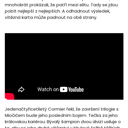
mnohokrát prokázali, že patří mezi elitu. Tady se jdou
pobít nejlepší z nejlepších. A odhadnout výsledek,
vítězná karta může padnout na obě strany.
Jedenačtyřicetiletý Cormier řekl, že završení trilogie s
Miočičem bude jeho posledním bojem. Tečka za jeho
královskou kariérou. Bývalý šampion dvou divizí usiluje o
to, aby se jeho druhé vítězství v titulové řežbě těžkých