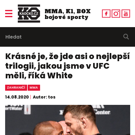
MMA, K1, BOX
bojové sporty
Krásné je, že jde asi o nejlepší
trilogii, jakou jsme v UFC
měli, říká White
ZAHRANIČÍ
MMA
14.08.2020
Autor: tos