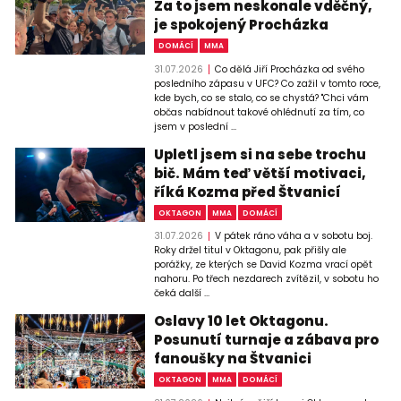
Za to jsem neskonale vděčný,
je spokojený Procházka
DOMÁCÍ
MMA
31.07.2026
Co dělá Jiří Procházka od svého
posledního zápasu v UFC? Co zažil v tomto roce,
kde bych, co se stalo, co se chystá? "Chci vám
občas nabídnout takové ohlédnutí za tím, co
jsem v poslední ...
Upletl jsem si na sebe trochu
bič. Mám teď větší motivaci,
říká Kozma před Štvanicí
OKTAGON
MMA
DOMÁCÍ
31.07.2026
V pátek ráno váha a v sobotu boj.
Roky držel titul v Oktagonu, pak přišly ale
porážky, ze kterých se David Kozma vrací opět
nahoru. Po třech nezdarech zvítězil, v sobotu ho
čeká další ...
Oslavy 10 let Oktagonu.
Posunutí turnaje a zábava pro
fanoušky na Štvanici
OKTAGON
MMA
DOMÁCÍ