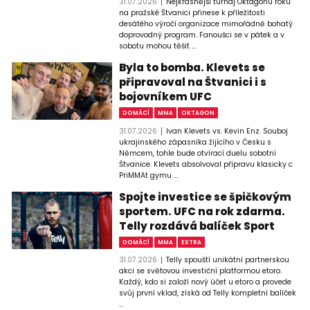
31.07.2026
Nejkrásnější turnaj Oktagonu roku
na pražské Štvanici přinese k příležitosti
desátého výročí organizace mimořádně bohatý
doprovodný program. Fanoušci se v pátek a v
sobotu mohou těšit ...
Byla to bomba. Klevets se
připravoval na Štvanici i s
bojovníkem UFC
DOMÁCÍ
MMA
OKTAGON
31.07.2026
Ivan Klevets vs. Kevin Enz. Souboj
ukrajinského zápasníka žijícího v Česku s
Němcem, tohle bude otvírací duelu sobotní
Štvanice. Klevets absolvoval přípravu klasicky c
PriMMAt gymu ...
Spojte investice se špičkovým
sportem. UFC na rok zdarma.
Telly rozdává balíček Sport
DOMÁCÍ
MMA
EXTRA
31.07.2026
Telly spouští unikátní partnerskou
akci se světovou investiční platformou etoro.
Každý, kdo si založí nový účet u etoro a provede
svůj první vklad, získá od Telly kompletní balíček
...