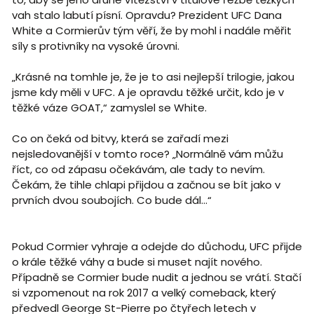
vah stalo labutí písní. Opravdu? Prezident UFC Dana
White a Cormierův tým věří, že by mohl i nadále měřit
síly s protivníky na vysoké úrovni.
„Krásné na tomhle je, že je to asi nejlepší trilogie, jakou
jsme kdy měli v UFC. A je opravdu těžké určit, kdo je v
těžké váze GOAT,“ zamyslel se White.
Co on čeká od bitvy, která se zařadí mezi
nejsledovanější v tomto roce? „Normálně vám můžu
říct, co od zápasu očekávám, ale tady to nevím.
Čekám, že tihle chlapi přijdou a začnou se bít jako v
prvních dvou soubojích. Co bude dál...“
Pokud Cormier vyhraje a odejde do důchodu, UFC přijde
o krále těžké váhy a bude si muset najít nového.
Případně se Cormier bude nudit a jednou se vrátí. Stačí
si vzpomenout na rok 2017 a velký comeback, který
předvedl George St-Pierre po čtyřech letech v