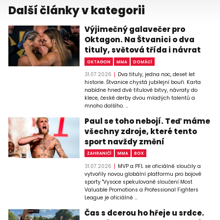
Další články v kategorii
Výjimečný galavečer pro
Oktagon. Na Štvanici o dva
tituly, světová třída i návrat
OKTAGON
MMA
DOMÁCÍ
31.07.2026
Dva tituly, jedna noc, deset let
historie. Štvanice chystá jubilejní bouři. Karta
nabídne hned dvě titulové bitvy, návraty do
klece, české derby dvou mladých talentů a
mnoho dalšího. ...
Paul se toho nebojí. Teď máme
všechny zdroje, které tento
sport navždy změní
ZAHRANIČÍ
MMA
BOX
31.07.2026
MVP a PFL se oficiálně sloučily a
vytvořily novou globální platformu pro bojové
sporty "Vysoce spekulované sloučení Most
Valuable Promotions a Professional Fighters
League je oficiálně ...
Čas s dcerou ho hřeje u srdce.