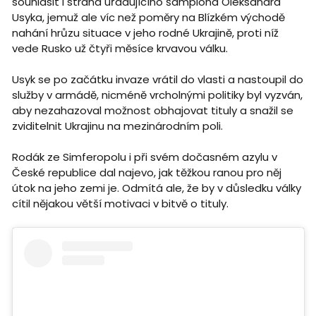
souhlasit i strana úřadujícího šampiona Oleksandra
Usyka, jemuž ale víc než poměry na Blízkém východě
nahání hrůzu situace v jeho rodné Ukrajině, proti níž
vede Rusko už čtyři měsíce krvavou válku.
Usyk se po začátku invaze vrátil do vlasti a nastoupil do
služby v armádě, nicméně vrcholnými politiky byl vyzván,
aby nezahazoval možnost obhajovat tituly a snažil se
zviditelnit Ukrajinu na mezinárodním poli.
Rodák ze Simferopolu i při svém dočasném azylu v
České republice dal najevo, jak těžkou ranou pro něj
útok na jeho zemi je. Odmítá ale, že by v důsledku války
cítil nějakou větší motivaci v bitvě o tituly.