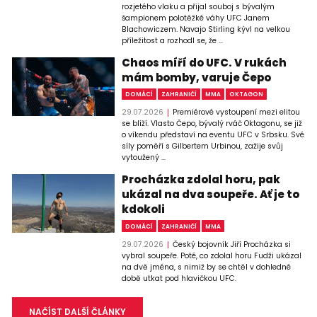
rozjetého vlaku a přijal souboj s bývalým
šampionem polotěžké váhy UFC Janem
Blachowiczem. Navajo Stirling kývl na velkou
příležitost a rozhodl se, že ...
Chaos míří do UFC. V rukách
mám bomby, varuje Čepo
DOMÁCÍ
ZAHRANIČÍ
MMA
OKTAGON
29.07.2026
Premiérové vystoupení mezi elitou
se blíží. Vlasto Čepo, bývalý rváč Oktagonu, se již
o víkendu představí na eventu UFC v Srbsku. Své
síly poměří s Gilbertem Urbinou, zažije svůj
vytoužený ...
Procházka zdolal horu, pak
ukázal na dva soupeře. Ať je to
kdokoli
DOMÁCÍ
ZAHRANIČÍ
MMA
29.07.2026
Český bojovník Jiří Procházka si
vybral soupeře. Poté, co zdolal horu Fudži ukázal
na dvě jména, s nimiž by se chtěl v dohledné
době utkat pod hlavičkou UFC.
NAČÍST DALŠÍ ČLÁNKY