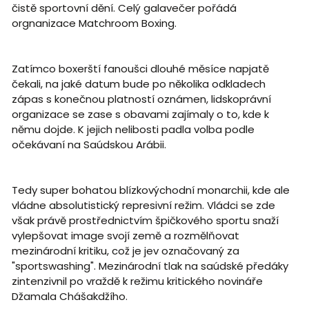
čistě sportovní dění. Celý galavečer pořádá
orgnanizace Matchroom Boxing.
Zatímco boxerští fanoušci dlouhé měsíce napjatě
čekali, na jaké datum bude po několika odkladech
zápas s konečnou platností oznámen, lidskoprávní
organizace se zase s obavami zajímaly o to, kde k
němu dojde. K jejich nelibosti padla volba podle
očekávaní na Saúdskou Arábii.
Tedy super bohatou blízkovýchodní monarchii, kde ale
vládne absolutistický represivní režim. Vládci se zde
však právě prostřednictvím špičkového sportu snaží
vylepšovat image svojí země a rozmělňovat
mezinárodní kritiku, což je jev označovaný za
"sportswashing". Mezinárodní tlak na saúdské předáky
zintenzivnil po vraždě k režimu kritického novináře
Džamala Chášakdžího.