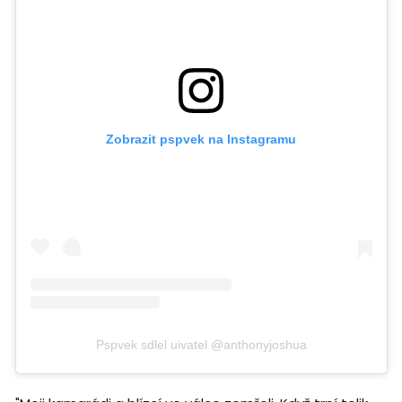
Zobrazit pspvek na Instagramu
Pspvek sdlel uivatel @anthonyjoshua