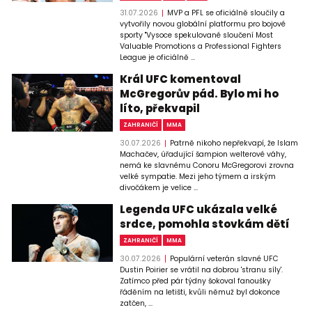
31.07.2026
MVP a PFL se oficiálně sloučily a
vytvořily novou globální platformu pro bojové
sporty "Vysoce spekulované sloučení Most
Valuable Promotions a Professional Fighters
League je oficiálně ...
Král UFC komentoval
McGregorův pád. Bylo mi ho
líto, překvapil
ZAHRANIČÍ
MMA
30.07.2026
Patrně nikoho nepřekvapí, že Islam
Machačev, úřadující šampion welterové váhy,
nemá ke slavnému Conoru McGregorovi zrovna
velké sympatie. Mezi jeho týmem a irským
divočákem je velice ...
Legenda UFC ukázala velké
srdce, pomohla stovkám dětí
ZAHRANIČÍ
MMA
30.07.2026
Populární veterán slavné UFC
Dustin Poirier se vrátil na dobrou 'stranu síly'.
Zatímco před pár týdny šokoval fanoušky
řáděním na letišti, kvůli němuž byl dokonce
zatčen, ...