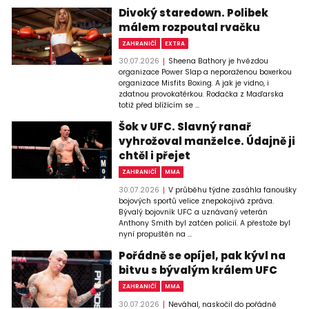
Divoký staredown. Polibek
málem rozpoutal rvačku
ZAHRANIČÍ
EXTRA
30.07.2026
Sheena Bathory je hvězdou
organizace Power Slap a neporaženou boxerkou
organizace Misfits Boxing. A jak je vidno, i
zdatnou provokatérkou. Rodačka z Maďarska
totiž před blížícím se ...
Šok v UFC. Slavný ranař
vyhrožoval manželce. Údajně ji
chtěl i přejet
ZAHRANIČÍ
MMA
30.07.2026
V průběhu týdne zasáhla fanoušky
bojových sportů velice znepokojivá zpráva.
Bývalý bojovník UFC a uznávaný veterán
Anthony Smith byl zatčen policií. A přestože byl
nyní propuštěn na ...
Pořádně se opíjel, pak kývl na
bitvu s bývalým králem UFC
ZAHRANIČÍ
MMA
30.07.2026
Neváhal, naskočil do pořádně