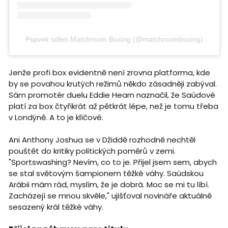
Pspvek sdlen Matchroom Boxing (@matchroomboxing)
Jenže profi box evidentně není zrovna platforma, kde
by se povahou krutých režimů někdo zásadněji zabýval.
Sám promotér duelu Eddie Hearn naznačil, že Saúdové
platí za box čtyřikrát až pětkrát lépe, než je tomu třeba
v Londýně. A to je klíčové.
Ani Anthony Joshua se v Džiddě rozhodně nechtěl
pouštět do kritiky politických poměrů v zemi.
"Sportswashing? Nevím, co to je. Přijel jsem sem, abych
se stal světovým šampionem těžké váhy. Saúdskou
Arábii mám rád, myslím, že je dobrá. Moc se mi tu líbí.
Zacházejí se mnou skvěle," ujišťoval novináře aktuálně
sesazený král těžké váhy.