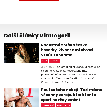
Další články v kategorii
Radostná zpráva české
boxerky. Život se mi obrací
vzhůru nohama
BOX
DOMÁCÍ
31.07.2026
Odletěla na zkušenou a čekala, co
se stane. A stalo se. Neporažená mezi
profesionálními boxerkami, tohle má ve svém
sportovním životopisu Kateřina Čavajdová.
Češka má skóre 6-0 a nyní ...
Paul se toho nebojí. Teď máme
všechny zdroje, které tento
sport navždy změní
ZAHRANIČÍ
MMA
BOX