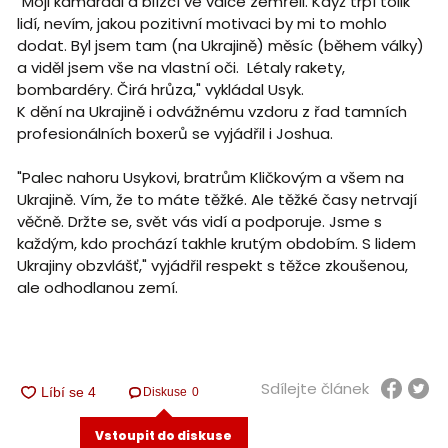
"Moji kamarádi a blízcí ve válce zemřeli. Když trpí tolik
lidí, nevím, jakou pozitivní motivaci by mi to mohlo
dodat. Byl jsem tam (na Ukrajině) měsíc (během války)
a viděl jsem vše na vlastní oči. Létaly rakety,
bombardéry. Čirá hrůza," vykládal Usyk.
K dění na Ukrajině i odvážnému vzdoru z řad tamních
profesionálních boxerů se vyjádřil i Joshua.
"Palec nahoru Usykovi, bratrům Kličkovým a všem na
Ukrajině. Vím, že to máte těžké. Ale těžké časy netrvají
věčně. Držte se, svět vás vidí a podporuje. Jsme s
každým, kdo prochází takhle krutým obdobím. S lidem
Ukrajiny obzvlášť," vyjádřil respekt s těžce zkoušenou,
ale odhodlanou zemí.
Sdílejte článek
Diskuse
0
Vstoupit do diskuse