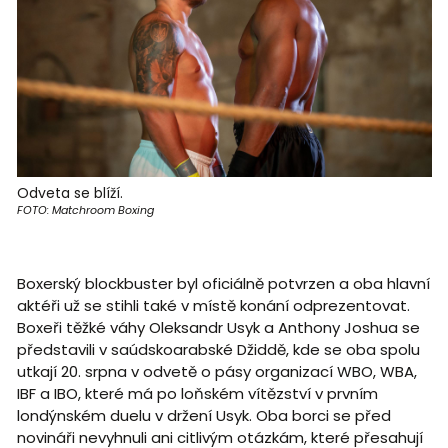
Odveta se blíží.
FOTO: Matchroom Boxing
Boxerský blockbuster byl oficiálně potvrzen a oba hlavní
aktéři už se stihli také v místě konání odprezentovat.
Boxeři těžké váhy Oleksandr Usyk a Anthony Joshua se
představili v saúdskoarabské Džiddě, kde se oba spolu
utkají 20. srpna v odvetě o pásy organizací WBO, WBA,
IBF a IBO, které má po loňském vítězství v prvním
londýnském duelu v držení Usyk. Oba borci se před
novináři nevyhnuli ani citlivým otázkám, které přesahují