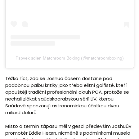
Pspvek sdlen Matchroom Boxing (@matchroomboxing)
Těžko říct, zda se Joshua časem dostane pod
podobnou palbu kritiky jako třeba elitní golfisté, kteří
opouštějí tradiční profesionální okruh PGA, protože se
nechali zlákat saúdskoarabskou sérií LIV, kterou
Saúdové sponzorují astronomickou částkou dvou
miliard dolarů.
Místo a termín zápasu měl v gesci především Joshuův
promotér Eddie Hearn, nicméně s podmínkami musela