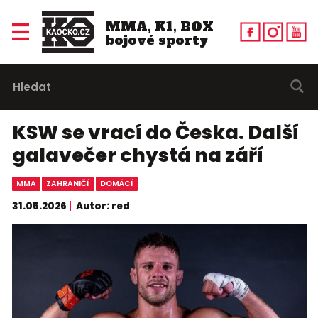
MMA, K1, BOX
bojové sporty
KSW se vrací do Česka. Další
galavečer chystá na září
MMA
ZAHRANIČÍ
DOMÁCÍ
31.05.2026
Autor: red