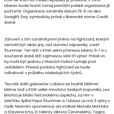
Liberec bude hostit turnaj prestižní polské organizace již
počtvrté. Organizace oznámila datum 19. 9. na akci
Swaglift Day, symbolicky právě v liberecké Home Credit
Areně.
Zároveň s tím oznámil první jméno na fightcard, kterým
nemohl být nikdo jiný, než domácí zápasníky Josef
Štummer. Ten drží v KSW velmi příznivou bilanci 5-1 a v
současné době drží zajímavou sérii tří výher. Právě on
by mohl být jednou z hlavních hvězd turnaje pod
Ještědem. Přesná podoba fightcard se bude
odhalovat v průběhu následujících týdnů.
"Na náš další galavečer v Liberci se hodně těšíme!
Máme teď v KSW velké množství českých bojovníků, Leo
Brichta je blízko historickému úspěchu, za ním v
žebříčku šplhá Pepa Štummer a Tobiasz Le má 3 výhry v
řadě. Nesmím opomenout ani stálicie Michala Martínka
a Stevena Krta, či talenty Viktora Červinského, Tagira