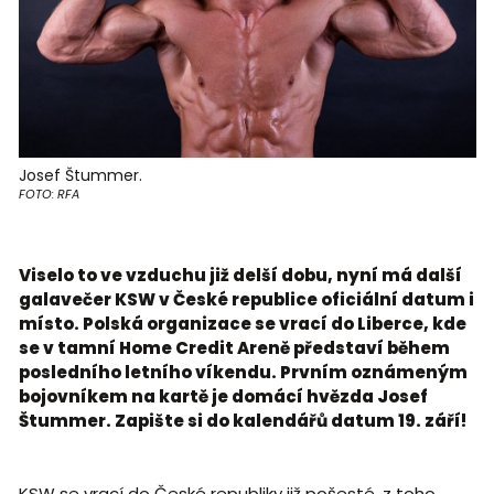
Josef Štummer.
FOTO: RFA
Viselo to ve vzduchu již delší dobu, nyní má další
galavečer KSW v České republice oficiální datum i
místo. Polská organizace se vrací do Liberce, kde
se v tamní Home Credit Areně představí během
posledního letního víkendu. Prvním oznámeným
bojovníkem na kartě je domácí hvězda Josef
Štummer. Zapište si do kalendářů datum 19. září!
KSW se vrací do České republiky již pošesté, z toho