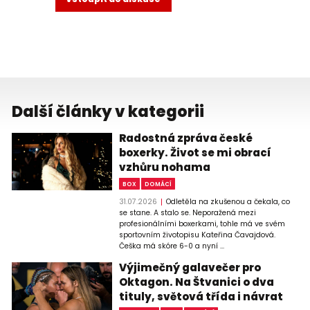
Další články v kategorii
Radostná zpráva české
boxerky. Život se mi obrací
vzhůru nohama
BOX
DOMÁCÍ
31.07.2026
Odletěla na zkušenou a čekala, co
se stane. A stalo se. Neporažená mezi
profesionálními boxerkami, tohle má ve svém
sportovním životopisu Kateřina Čavajdová.
Češka má skóre 6-0 a nyní ...
Výjimečný galavečer pro
Oktagon. Na Štvanici o dva
tituly, světová třída i návrat