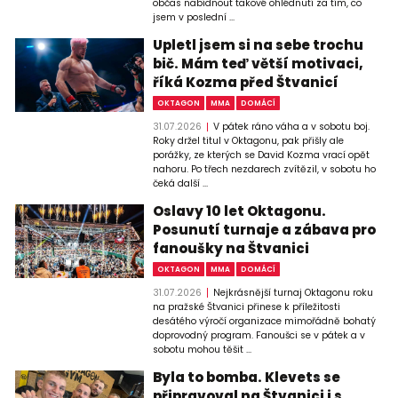
občas nabídnout takové ohlédnutí za tím, co
jsem v poslední ...
Upletl jsem si na sebe trochu
bič. Mám teď větší motivaci,
říká Kozma před Štvanicí
OKTAGON
MMA
DOMÁCÍ
31.07.2026
V pátek ráno váha a v sobotu boj.
Roky držel titul v Oktagonu, pak přišly ale
porážky, ze kterých se David Kozma vrací opět
nahoru. Po třech nezdarech zvítězil, v sobotu ho
čeká další ...
Oslavy 10 let Oktagonu.
Posunutí turnaje a zábava pro
fanoušky na Štvanici
OKTAGON
MMA
DOMÁCÍ
31.07.2026
Nejkrásnější turnaj Oktagonu roku
na pražské Štvanici přinese k příležitosti
desátého výročí organizace mimořádně bohatý
doprovodný program. Fanoušci se v pátek a v
sobotu mohou těšit ...
Byla to bomba. Klevets se
připravoval na Štvanici i s