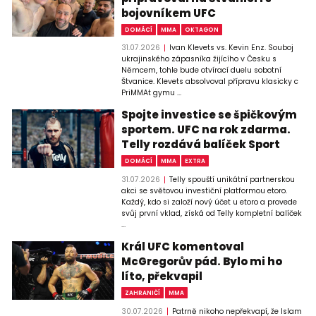
bojovníkem UFC
DOMÁCÍ
MMA
OKTAGON
31.07.2026
Ivan Klevets vs. Kevin Enz. Souboj
ukrajinského zápasníka žijícího v Česku s
Němcem, tohle bude otvírací duelu sobotní
Štvanice. Klevets absolvoval přípravu klasicky c
PriMMAt gymu ...
Spojte investice se špičkovým
sportem. UFC na rok zdarma.
Telly rozdává balíček Sport
DOMÁCÍ
MMA
EXTRA
31.07.2026
Telly spouští unikátní partnerskou
akci se světovou investiční platformou etoro.
Každý, kdo si založí nový účet u etoro a provede
svůj první vklad, získá od Telly kompletní balíček
...
Král UFC komentoval
McGregorův pád. Bylo mi ho
líto, překvapil
ZAHRANIČÍ
MMA
30.07.2026
Patrně nikoho nepřekvapí, že Islam