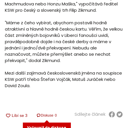
Machmudova nebo Honzu Maška," vypočítává ředitel
KSW pro český a slovenský trh Filip Zikmund.
"Máme z čeho vybírat, abychom postavili hodně
atraktivní a hlavně hodně českou kartu. Věřím, že velkou
část zmíněných bojovníků v Liberci fanoušci uvidí,
pravděpodobně dojde i na české derby a máme v
jednání i jedno/dvě překvapení. Nebudu ale
naznačovat, můžete přemýšlet anebo se nechat
překvapit," dodal Zikmund.
Mezi další zajímavá československá jména na soupisce
KSW patří třeba Štefan Vojčák, Matuš Juráček nebo
David Zoula.
Sdílejte článek
Diskuse
0
Vstoupit do diskuse