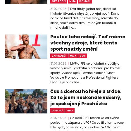
OKTAGON
MMA
DOMÁCÍ
31.07.2026
Dva tituly, jedna noc, deset let
historie. Štvanice chystá jubilejní bouři. Karta
nabídne hned dvě titulové bitvy, návraty do
klece, české derby dvou mladých talentů a
mnoho dalšího. ...
Paul se toho nebojí. Teď máme
všechny zdroje, které tento
sport navždy změní
ZAHRANIČÍ
MMA
BOX
31.07.2026
MVP a PFL se oficiálně sloučily a
vytvořily novou globální platformu pro bojové
sporty "Vysoce spekulované sloučení Most
Valuable Promotions a Professional Fighters
League je oficiálně ...
Čas s dcerou ho hřeje u srdce.
Za to jsem neskonale vděčný,
je spokojený Procházka
DOMÁCÍ
MMA
31.07.2026
Co dělá Jiří Procházka od svého
posledního zápasu v UFC? Co zažil v tomto roce,
kde bych, co se stalo, co se chystá? "Chci vám