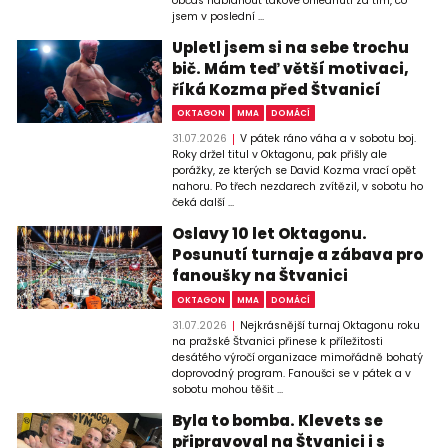
občas nabídnout takové ohlédnutí za tím, co
jsem v poslední ...
Upletl jsem si na sebe trochu
bič. Mám teď větší motivaci,
říká Kozma před Štvanicí
OKTAGON
MMA
DOMÁCÍ
31.07.2026
V pátek ráno váha a v sobotu boj.
Roky držel titul v Oktagonu, pak přišly ale
porážky, ze kterých se David Kozma vrací opět
nahoru. Po třech nezdarech zvítězil, v sobotu ho
čeká další ...
Oslavy 10 let Oktagonu.
Posunutí turnaje a zábava pro
fanoušky na Štvanici
OKTAGON
MMA
DOMÁCÍ
31.07.2026
Nejkrásnější turnaj Oktagonu roku
na pražské Štvanici přinese k příležitosti
desátého výročí organizace mimořádně bohatý
doprovodný program. Fanoušci se v pátek a v
sobotu mohou těšit ...
Byla to bomba. Klevets se
připravoval na Štvanici i s