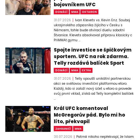
bojovníkem UFC
DOMÁCÍ
MMA
OKTAGON
31.07.2026
Ivan Klevets vs. Kevin Enz. Souboj
ukrajinského zápasníka žijícího v Česku s
Němcem, tohle bude otvírací duelu sobotní
Štvanice. Klevets absolvoval přípravu klasicky c
PriMMAt gymu ...
Spojte investice se špičkovým
sportem. UFC na rok zdarma.
Telly rozdává balíček Sport
DOMÁCÍ
MMA
EXTRA
31.07.2026
Telly spouští unikátní partnerskou
akci se světovou investiční platformou etoro.
Každý, kdo si založí nový účet u etoro a provede
svůj první vklad, získá od Telly kompletní balíček
...
Král UFC komentoval
McGregorův pád. Bylo mi ho
líto, překvapil
ZAHRANIČÍ
MMA
30.07.2026
Patrně nikoho nepřekvapí, že Islam