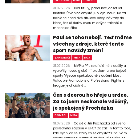
OKTAGON
MMA
DOMÁCÍ
31.07.2026
Dva tituly, jedna noc, deset let
historie. Štvanice chystá jubilejní bouři. Karta
nabídne hned dvě titulové bitvy, návraty do
klece, české derby dvou mladých talentů a
mnoho dalšího. ...
Paul se toho nebojí. Teď máme
všechny zdroje, které tento
sport navždy změní
ZAHRANIČÍ
MMA
BOX
31.07.2026
MVP a PFL se oficiálně sloučily a
vytvořily novou globální platformu pro bojové
sporty "Vysoce spekulované sloučení Most
Valuable Promotions a Professional Fighters
League je oficiálně ...
Čas s dcerou ho hřeje u srdce.
Za to jsem neskonale vděčný,
je spokojený Procházka
DOMÁCÍ
MMA
31.07.2026
Co dělá Jiří Procházka od svého
posledního zápasu v UFC? Co zažil v tomto roce,
kde bych, co se stalo, co se chystá? "Chci vám