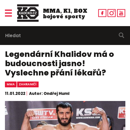
MMA, K1, BOX
bojové sporty
Legendární Khalidov má o
budoucnosti jasno!
Vyslechne přání lékařů?
MMA
ZAHRANIČÍ
11.01.2022
Autor: Ondřej Huml