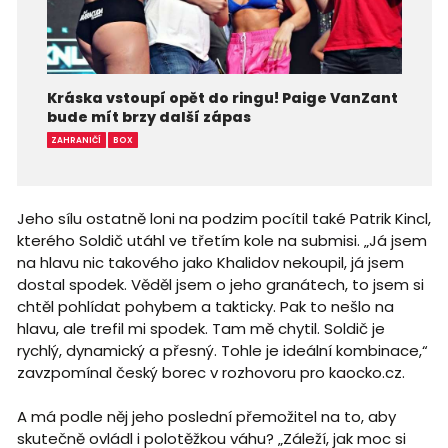
Kráska vstoupí opět do ringu! Paige VanZant
bude mít brzy další zápas
ZAHRANIČÍ
BOX
Jeho sílu ostatně loni na podzim pocítil také Patrik Kincl,
kterého Soldič utáhl ve třetím kole na submisi. „Já jsem
na hlavu nic takového jako Khalidov nekoupil, já jsem
dostal spodek. Věděl jsem o jeho granátech, to jsem si
chtěl pohlídat pohybem a takticky. Pak to nešlo na
hlavu, ale trefil mi spodek. Tam mě chytil. Soldič je
rychlý, dynamický a přesný. Tohle je ideální kombinace,“
zavzpomínal český borec v rozhovoru pro kaocko.cz.
A má podle něj jeho poslední přemožitel na to, aby
skutečně ovládl i polotěžkou váhu? „Záleží, jak moc si