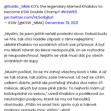
@Soldic_MMA
KO's the legendary Mamed Khalidov to
become KSW Double Champ!!
#KSW65
pic.twitter.com/HL5o9yjbz1
— KSW (@KSW_MMA)
December 19, 2021
„Myslím, že jsem ještě neřekl poslední slovo. Dokud budu
ve hře, tak chci nadále zápasit s těmi nejlepšími,“
uklidnil Khalidov na sociálních sítích své příznivce. A byť
mu lékaři návrat do klece nedoporučili, on se rozhodne
je neuposlechnout. Nejdřív se však musí dát po všech
stránkách do kupy.
„Musím počkat, ža se mi zahojí všechny kosti v těle. A až
se tak stane, tak začnu zase trénovat. Už teď se cítím
celkem dobře, ještě ale potřebuji zhruba dva nebo tři
měsíce, abych byl zase plně zdráv. To nejhorší mám už
každopádně za sebou,“ uvedl Khalidov a poděkoval za
neutichající podporu, které se mu od fanoušků
dostávalo. „Přišlo mi snad tisíc zpráv a já si takové
podpory opravdu moc vážím,“ ujistil.