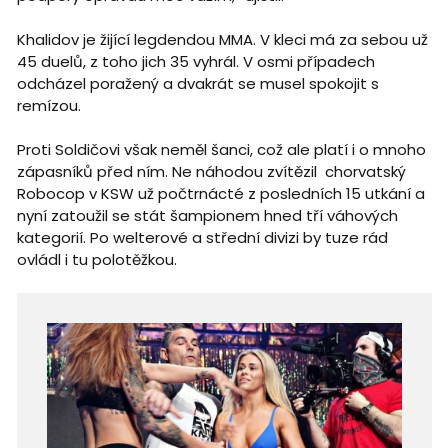
Khalidov je žijící legdendou MMA. V kleci má za sebou už
45 duelů, z toho jich 35 vyhrál. V osmi případech
odcházel poražený a dvakrát se musel spokojit s
remízou.
Proti Soldičovi však neměl šanci, což ale platí i o mnoho
zápasníků před ním. Ne náhodou zvítězil chorvatský
Robocop v KSW už počtrnácté z posledních 15 utkání a
nyní zatoužil se stát šampionem hned tří váhových
kategorií. Po welterové a střední divizi by tuze rád
ovládl i tu polotěžkou.