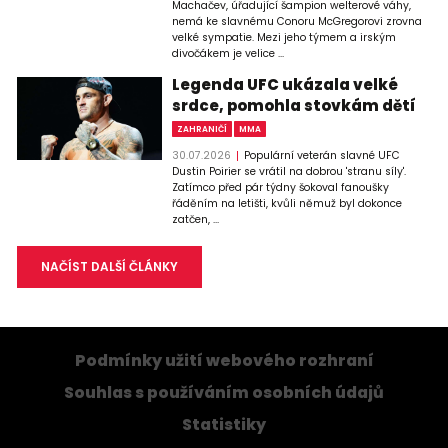
Machačev, úřadující šampion welterové váhy,
nemá ke slavnému Conoru McGregorovi zrovna
velké sympatie. Mezi jeho týmem a irským
divočákem je velice ...
Legenda UFC ukázala velké
srdce, pomohla stovkám dětí
ZAHRANIČÍ
MMA
30.07.2026
Populární veterán slavné UFC
Dustin Poirier se vrátil na dobrou 'stranu síly'.
Zatímco před pár týdny šokoval fanoušky
řáděním na letišti, kvůli němuž byl dokonce
zatčen, ...
NAČÍST DALŠÍ ČLÁNKY
Podmínky užití webového rozhraní
Souhlas s používáním osobních údajů
Statistiky