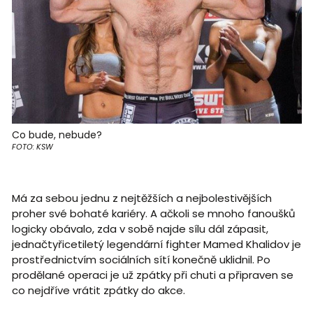
Co bude, nebude?
FOTO: KSW
Má za sebou jednu z nejtěžších a nejbolestivějších
proher své bohaté kariéry. A ačkoli se mnoho fanoušků
logicky obávalo, zda v sobě najde sílu dál zápasit,
jednačtyřicetiletý legendární fighter Mamed Khalidov je
prostřednictvím sociálních sítí konečně uklidnil. Po
prodělané operaci je už zpátky při chuti a připraven se
co nejdříve vrátit zpátky do akce.