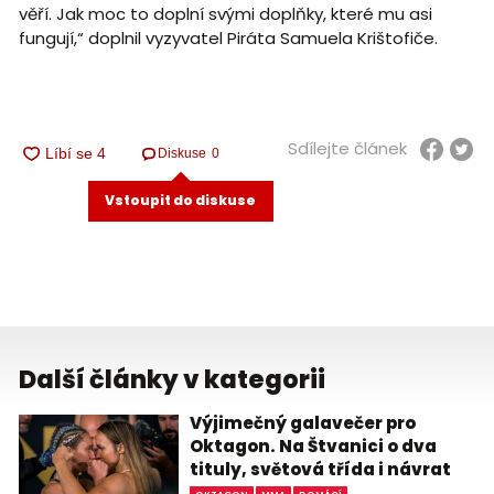
věří. Jak moc to doplní svými doplňky, které mu asi
fungují,“ doplnil vyzyvatel Piráta Samuela Krištofiče.
Sdílejte článek
Diskuse
0
Vstoupit do diskuse
Další články v kategorii
Výjimečný galavečer pro
Oktagon. Na Štvanici o dva
tituly, světová třída i návrat