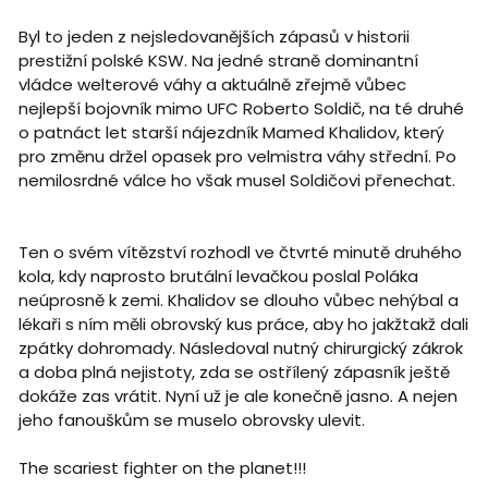
Byl to jeden z nejsledovanějších zápasů v historii
prestižní polské KSW. Na jedné straně dominantní
vládce welterové váhy a aktuálně zřejmě vůbec
nejlepší bojovník mimo UFC Roberto Soldič, na té druhé
o patnáct let starší nájezdník Mamed Khalidov, který
pro změnu držel opasek pro velmistra váhy střední. Po
nemilosrdné válce ho však musel Soldičovi přenechat.
Ten o svém vítězství rozhodl ve čtvrté minutě druhého
kola, kdy naprosto brutální levačkou poslal Poláka
neúprosně k zemi. Khalidov se dlouho vůbec nehýbal a
lékaři s ním měli obrovský kus práce, aby ho jakžtakž dali
zpátky dohromady. Následoval nutný chirurgický zákrok
a doba plná nejistoty, zda se ostřílený zápasník ještě
dokáže zas vrátit. Nyní už je ale konečně jasno. A nejen
jeho fanouškům se muselo obrovsky ulevit.
The scariest fighter on the planet!!!