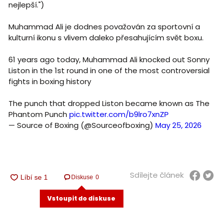
nejlepší.")
Muhammad Ali je dodnes považován za sportovní a
kulturní ikonu s vlivem daleko přesahujícím svět boxu.
61 years ago today, Muhammad Ali knocked out Sonny
Liston in the 1st round in one of the most controversial
fights in boxing history
The punch that dropped Liston became known as The
Phantom Punch
pic.twitter.com/b9lro7xnZP
— Source of Boxing (@Sourceofboxing)
May 25, 2026
Sdílejte článek
Diskuse
0
Vstoupit do diskuse