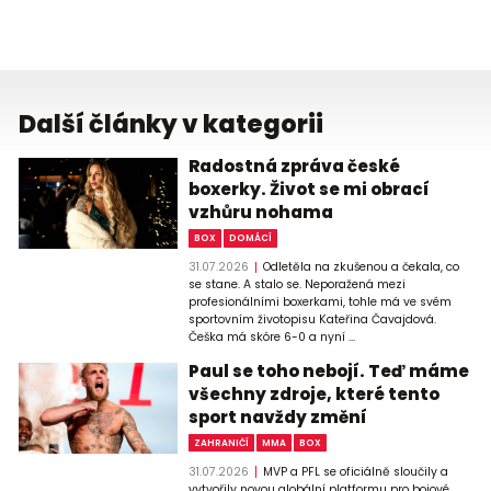
Další články v kategorii
Radostná zpráva české
boxerky. Život se mi obrací
vzhůru nohama
BOX
DOMÁCÍ
31.07.2026
Odletěla na zkušenou a čekala, co
se stane. A stalo se. Neporažená mezi
profesionálními boxerkami, tohle má ve svém
sportovním životopisu Kateřina Čavajdová.
Češka má skóre 6-0 a nyní ...
Paul se toho nebojí. Teď máme
všechny zdroje, které tento
sport navždy změní
ZAHRANIČÍ
MMA
BOX
31.07.2026
MVP a PFL se oficiálně sloučily a
vytvořily novou globální platformu pro bojové