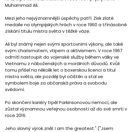
Muhammad Ali.
Mezi jeho nejvýznamnější úspěchy patří: Zisk zlaté
medaile na olympijských hrách v roce 1960 a třínásobné
získání titulu mistra světa v těžké váze.
Ali byl známý nejen svými sportovními výkony, ale také
svým charismatem, vtipem a aktivismem. V roce 1967
odmítl nastoupit do vojenské služby během války ve
Vietnamu z náboženských a morálních důvodů. Kvůli
tomu přišel na několik let o boxerskou licenci a titul
mistra světa, ale později byl očištěn a stal se
symbolem boje za občanská práva a svobodu
svědomí.
Po skončení kariéry trpěl Parkinsonovou nemocí, ale
zůstal významnou veřejnou osobností až do své smrti v
roce 2016.
Jeho slavný výrok zněl: I am the greatest." ("Jsem