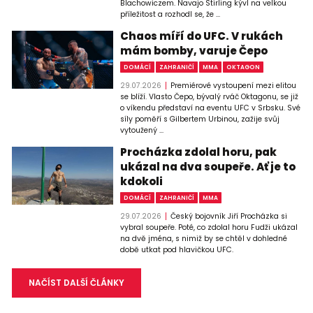
Blachowiczem. Navajo Stirling kývl na velkou
příležitost a rozhodl se, že ...
Chaos míří do UFC. V rukách
mám bomby, varuje Čepo
DOMÁCÍ
ZAHRANIČÍ
MMA
OKTAGON
29.07.2026
Premiérové vystoupení mezi elitou
se blíží. Vlasto Čepo, bývalý rváč Oktagonu, se již
o víkendu představí na eventu UFC v Srbsku. Své
síly poměří s Gilbertem Urbinou, zažije svůj
vytoužený ...
Procházka zdolal horu, pak
ukázal na dva soupeře. Ať je to
kdokoli
DOMÁCÍ
ZAHRANIČÍ
MMA
29.07.2026
Český bojovník Jiří Procházka si
vybral soupeře. Poté, co zdolal horu Fudži ukázal
na dvě jména, s nimiž by se chtěl v dohledné
době utkat pod hlavičkou UFC.
NAČÍST DALŠÍ ČLÁNKY