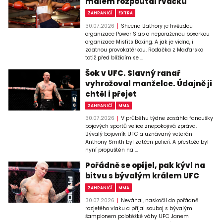
málem rozpoutal rvačku
ZAHRANIČÍ
EXTRA
30.07.2026
Sheena Bathory je hvězdou
organizace Power Slap a neporaženou boxerkou
organizace Misfits Boxing. A jak je vidno, i
zdatnou provokatérkou. Rodačka z Maďarska
totiž před blížícím se ...
Šok v UFC. Slavný ranař
vyhrožoval manželce. Údajně ji
chtěl i přejet
ZAHRANIČÍ
MMA
30.07.2026
V průběhu týdne zasáhla fanoušky
bojových sportů velice znepokojivá zpráva.
Bývalý bojovník UFC a uznávaný veterán
Anthony Smith byl zatčen policií. A přestože byl
nyní propuštěn na ...
Pořádně se opíjel, pak kývl na
bitvu s bývalým králem UFC
ZAHRANIČÍ
MMA
30.07.2026
Neváhal, naskočil do pořádně
rozjetého vlaku a přijal souboj s bývalým
šampionem polotěžké váhy UFC Janem