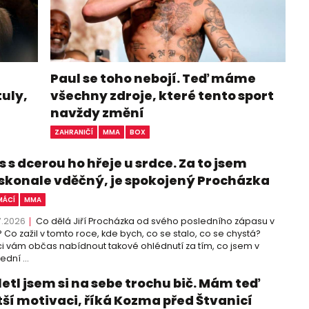
Paul se toho nebojí. Teď máme
tuly,
všechny zdroje, které tento sport
navždy změní
ZAHRANIČÍ
MMA
BOX
 s dcerou ho hřeje u srdce. Za to jsem
skonale vděčný, je spokojený Procházka
ÁCÍ
MMA
7.2026
Co dělá Jiří Procházka od svého posledního zápasu v
 Co zažil v tomto roce, kde bych, co se stalo, co se chystá?
i vám občas nabídnout takové ohlédnutí za tím, co jsem v
ední ...
letl jsem si na sebe trochu bič. Mám teď
tší motivaci, říká Kozma před Štvanicí