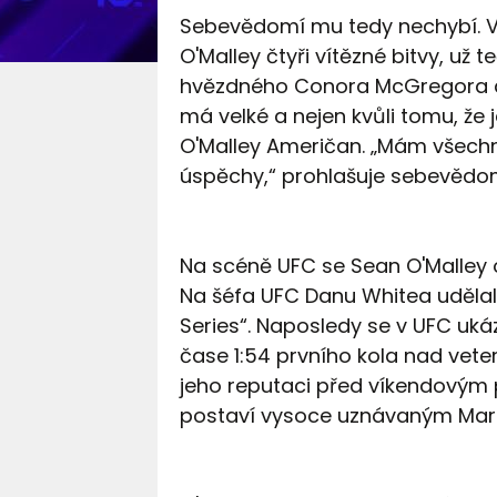
Sebevědomí mu tedy nechybí. V
O'Malley čtyři vítězné bitvy, už
hvězdného Conora McGregora a 
má velké a nejen kvůli tomu, že je
O'Malley Američan. „Mám všechn
úspěchy,“ prohlašuje sebevědom
Na scéně UFC se Sean O'Malley ob
Na šéfa UFC Danu Whitea uděla
Series“. Naposledy se v UFC uká
čase 1:54 prvního kola nad vet
jeho reputaci před víkendovým 
postaví vysoce uznávaným Marlo