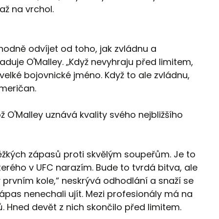
ž na vrchol.
hodně odvíjet od toho, jak zvládnu a
uje O'Malley. „Když nevyhraju před limitem,
velké bojovnické jméno. Když to ale zvládnu,
Američan.
kož O'Malley uznává kvality svého nejbližšího
 těžkých zápasů proti skvělým soupeřům. Je to
terého v UFC narazím. Bude to tvrdá bitva, ale
prvním kole,“ neskrývá odhodlání a snaží se
zápas nenechali ujít. Mezi profesionály má na
 Hned devět z nich skončilo před limitem.