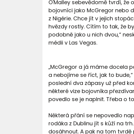
O'Malley sebevědomě tvrdí, že 
bojovníci jako McGregor nebo 
z Nigérie. Chce jít v jejich stop
hvězdy rostly. Cítím to tak, že b
podobně jako u nich dvou,“ neskr
médii v Las Vegas.
„McGregor a já máme docela po
a nebojíme se říct, jak to bude,
poslední dva zápasy už před kon
některé vize bojovníka přezdí
povedlo se je naplnit. Třeba o 
Některá přání se nepovedlo napln
rodáka z Dublinu jít s kůží na 
dosáhnout. A pak na tom tvrdě 