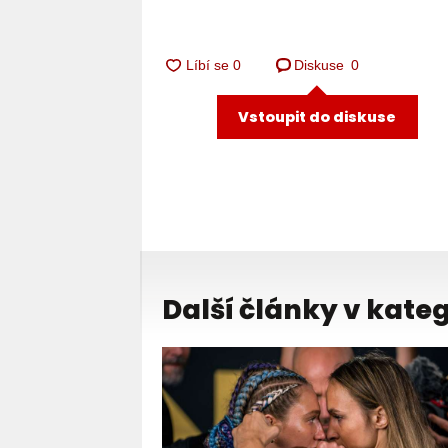
Diskuse
0
Vstoupit do diskuse
Další články v kateg