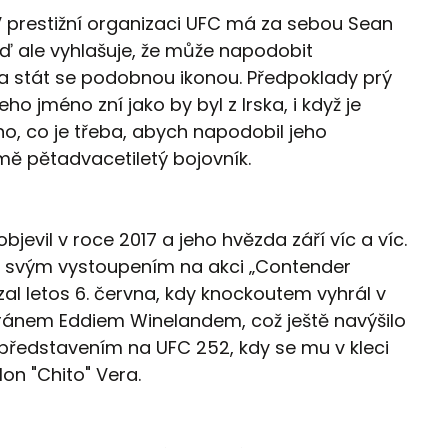
 prestižní organizaci UFC má za sebou Sean
 teď ale vyhlašuje, že může napodobit
stát se podobnou ikonou. Předpoklady prý
ho jméno zní jako by byl z Irska, i když je
o, co je třeba, abych napodobil jeho
ě pětadvacetiletý bojovník.
jevil v roce 2017 a jeho hvězda září víc a víc.
l svým vystoupením na akci „Contender
zal letos 6. června, kdy knockoutem vyhrál v
eránem Eddiem Winelandem, což ještě navýšilo
představením na UFC 252, kdy se mu v kleci
n "Chito" Vera.