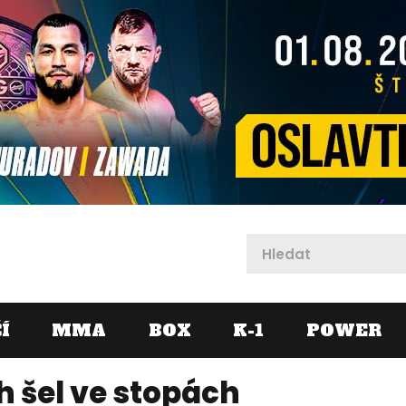
X
Í
MMA
BOX
K-1
POWER
 šel ve stopách