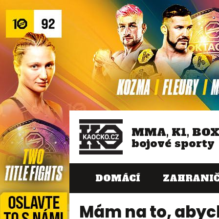
MMA, K1, BO
bojové sporty
DOMÁCÍ
ZAHRANIČ
Mám na to, abych