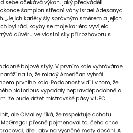
od sebe očekává výkon, jaký předváděli
dokonce šampion střední váhy Israel Adesanya
ách. „Jejich kariéry šly správným směrem a jejich
ych byl rád, kdyby se moje kariéra vyvíjela
ývá důvěru ve vlastní síly při rozhovoru s
dobné bojové styly. V prvním kole vyhráváme
“ naráží na to, že mladý Američan vyhrál
cem prvního kola. Podobnost vidí i v tom, že
vaného Notorious vypadaly nepravděpodobně a
tom, že bude držet mistrovské pásy v UFC.
it, ale O'Malley říká, že respektuje ochotu
trh. McGregor přesně pojmenoval to, čeho chce
pracoval, dřel, aby na vysněné mety dosáhl. A