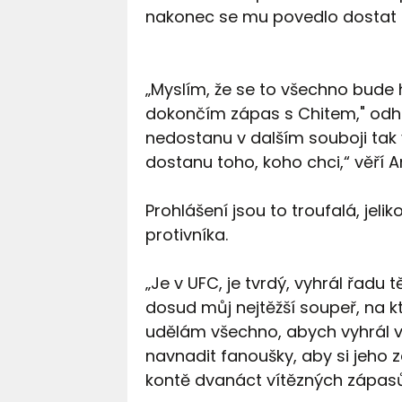
nakonec se mu povedlo dostat a
„Myslím, že se to všechno bude 
dokončím zápas s Chitem," odhad
nedostanu v dalším souboji tak 
dostanu toho, koho chci,“ věří 
Prohlášení jsou to troufalá, jeli
protivníka.
„Je v UFC, je tvrdý, vyhrál řadu
dosud můj nejtěžší soupeř, na k
udělám všechno, abych vyhrál v 
navnadit fanoušky, aby si jeho 
kontě dvanáct vítězných zápasů.