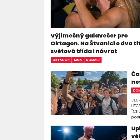
Výjimečný galavečer pro
Oktagon. Na Štvanici o dva ti
světová třída i návrat
OKTAGON
MMA
DOMÁCÍ
Čas
ne
DOM
31.0
UFC?
"Chc
posl
Up
vě