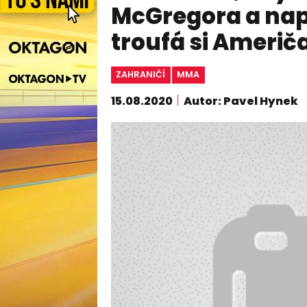
McGregora a nap
troufá si Američ
ZAHRANIČÍ
MMA
15.08.2020
Autor: Pavel Hynek