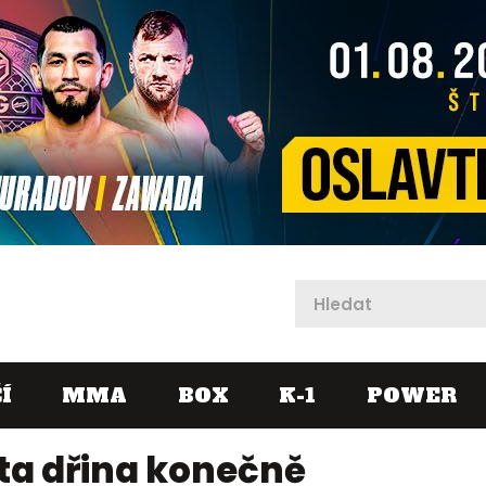
X
Í
MMA
BOX
K-1
POWER
 ta dřina konečně