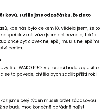
ět kovů. Tušila jste od začátku, že zlato
sů, kde nás bylo celkem 18, věděla jsem, že to
soupeřek v mé váze jsem ani neznala, takže
ud chce být člověk nejlepší, musí s nejlepšími
zství cením.
?
vý titul WAKO PRO. V prosinci budu zápasit o
 se to povede, chtěla bych zacílit příští rok i
elikož jsme celý týden museli držet zápasovou
, až se budu moc konečně pořádně najíst