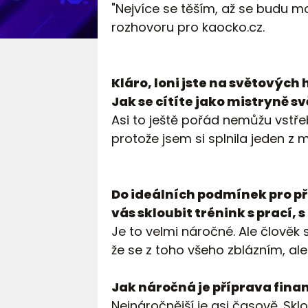
"Nejvíce se těším, až se budu m
rozhovoru pro kaocko.cz.
Kláro, loni jste na světových 
Jak se cítíte jako mistryně s
Asi to ještě pořád nemůžu vstř
protože jsem si splnila jeden z 
Do ideálních podmínek pro př
vás skloubit trénink s prací,
Je to velmi náročné. Ale člověk 
že se z toho všeho zblázním, ale
Jak náročná je příprava fina
Nejnáročnější je asi časově. Sklo