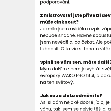
podporováni.
Z mistrovství jste přivezli dev
může cinknout?
Jakmile jsem uviděla rozpis zápa
nebude snadné. Hlavně spoustu 
jsem nevěděla, co čekat. Ale pok
i zápasit. O to víc si tohoto vítě
Splnil se vám sen, máte další
Mým dalším snem je vyhrát světo
evropský WAKO PRO titul, a pokud
na ten světový.
Jak se za zlato odměníte?
Asi si dám nějaké dobré jídlo, j
váhu, tak jsem se nejvíc těšila