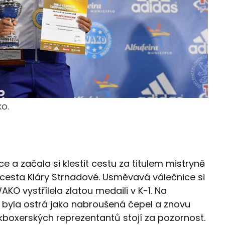
KO.
ce a začala si klestit cestu za titulem mistryně
 cesta Kláry Strnadové. Usměvavá válečnice si
KO vystřílela zlatou medaili v K-1. Na
byla ostrá jako nabroušená čepel a znovu
ckboxerských reprezentantů stojí za pozornost.