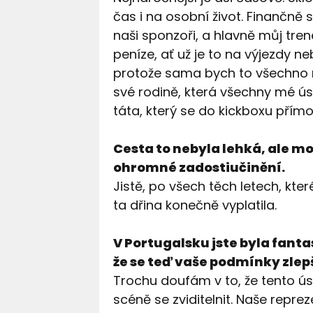
čas i na osobní život. Finančn
naši sponzoři, a hlavně můj tren
peníze, ať už je to na výjezdy 
protože sama bych to všechno 
své rodině, která všechny mé ú
táta, který se do kickboxu přímo
Cesta to nebyla lehká, ale m
ohromné zadostiučinění.
Jistě, po všech těch letech, kte
ta dřina konečně vyplatila.
V Portugalsku jste byla fantas
že se teď vaše podmínky zlep
Trochu doufám v to, že tento 
scéně se zviditelnit. Naše reprez