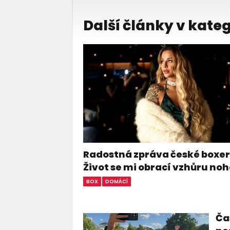
Další články v kateg
Radostná zpráva české boxer
Život se mi obrací vzhůru n
BOX
DOMÁCÍ
Čas