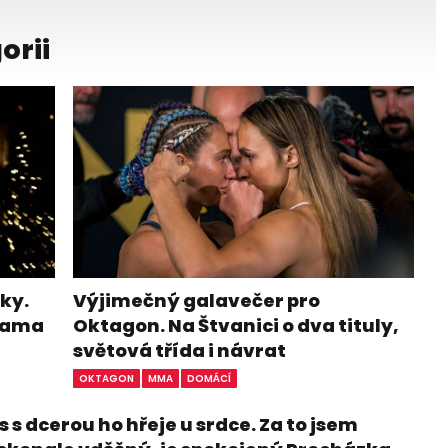
orii
ky.
Výjimečný galavečer pro
ohama
Oktagon. Na Štvanici o dva tituly,
světová třída i návrat
OKTAGON
MMA
DOMÁCÍ
 s dcerou ho hřeje u srdce. Za to jsem