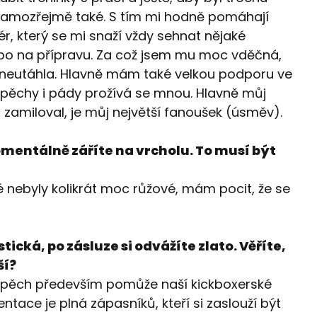
ě samozřejmě také. S tím mi hodně pomáhají
ér, který se mi snaží vždy sehnat nějaké
nebo na přípravu. Za což jsem mu moc vděčná,
neutáhla. Hlavně mám také velkou podporu ve
spěchy i pády prožívá se mnou. Hlavně můj
 zamiloval, je můj největší fanoušek (úsměv).
omentálně záříte na vrcholu. To musí být
ré nebyly kolikrát moc růžové, mám pocit, že se
tická, po zásluze si odvážíte zlato. Věříte,
ší?
úspěch především pomůže naší kickboxerské
entace je plná zápasníků, kteří si zaslouží být