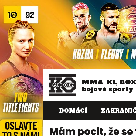
MMA, K1, BO
bojové sporty
DOMÁCÍ
ZAHRANIČ
Mám pocit, že se