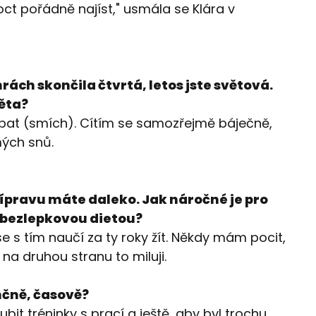
oct pořádně najíst," usmála se Klára v
hrách skončila čtvrtá, letos jste světová.
věta?
ebat (smích). Cítím se samozřejmě báječně,
mých snů.
ípravu máte daleko. Jak náročné je pro
 s bezlepkovou dietou?
se s tím naučí za ty roky žít. Někdy mám pocit,
 na druhou stranu to miluji.
nčně, časově?
ubit tréninky s prací a ještě, aby byl trochu