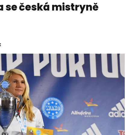
a se česká mistryně
k