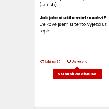
(smích).
Jak jste si užila mistrovství?
Celkově jsem si tento výjezd užil
teplo.
Diskuse
0
Vstoupit do diskuse