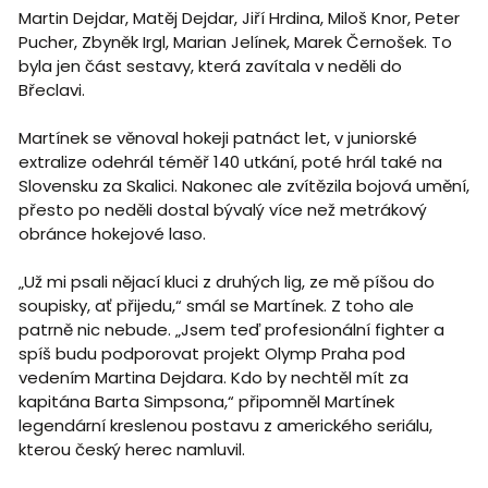
Martin Dejdar, Matěj Dejdar, Jiří Hrdina, Miloš Knor, Peter
Pucher, Zbyněk Irgl, Marian Jelínek, Marek Černošek. To
byla jen část sestavy, která zavítala v neděli do
Břeclavi.
Martínek se věnoval hokeji patnáct let, v juniorské
extralize odehrál téměř 140 utkání, poté hrál také na
Slovensku za Skalici. Nakonec ale zvítězila bojová umění,
přesto po neděli dostal bývalý více než metrákový
obránce hokejové laso.
„Už mi psali nějací kluci z druhých lig, ze mě píšou do
soupisky, ať přijedu,“ smál se Martínek. Z toho ale
patrně nic nebude. „Jsem teď profesionální fighter a
spíš budu podporovat projekt Olymp Praha pod
vedením Martina Dejdara. Kdo by nechtěl mít za
kapitána Barta Simpsona,“ připomněl Martínek
legendární kreslenou postavu z amerického seriálu,
kterou český herec namluvil.