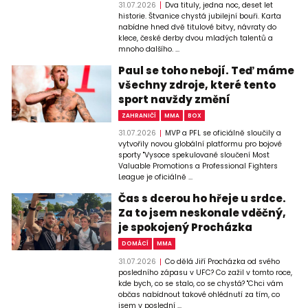
31.07.2026
Dva tituly, jedna noc, deset let
historie. Štvanice chystá jubilejní bouři. Karta
nabídne hned dvě titulové bitvy, návraty do
klece, české derby dvou mladých talentů a
mnoho dalšího. ...
Paul se toho nebojí. Teď máme
všechny zdroje, které tento
sport navždy změní
ZAHRANIČÍ
MMA
BOX
31.07.2026
MVP a PFL se oficiálně sloučily a
vytvořily novou globální platformu pro bojové
sporty "Vysoce spekulované sloučení Most
Valuable Promotions a Professional Fighters
League je oficiálně ...
Čas s dcerou ho hřeje u srdce.
Za to jsem neskonale vděčný,
je spokojený Procházka
DOMÁCÍ
MMA
31.07.2026
Co dělá Jiří Procházka od svého
posledního zápasu v UFC? Co zažil v tomto roce,
kde bych, co se stalo, co se chystá? "Chci vám
občas nabídnout takové ohlédnutí za tím, co
jsem v poslední ...