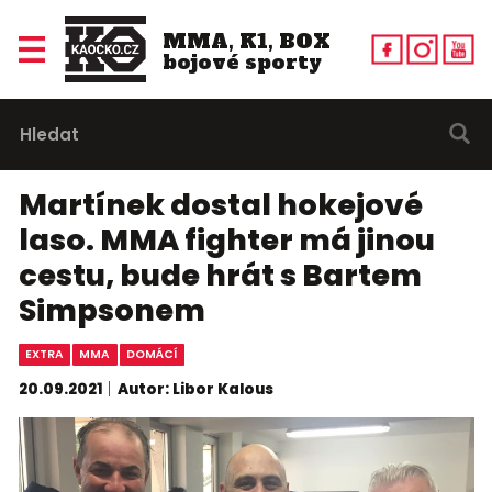
MMA, K1, BOX
bojové sporty
Martínek dostal hokejové
laso. MMA fighter má jinou
cestu, bude hrát s Bartem
Simpsonem
EXTRA
MMA
DOMÁCÍ
20.09.2021
Autor: Libor Kalous