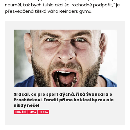
neuměl, tak bych tuhle akci šel rozhodně podpořit,“ je
přesvědčená těžká váha Reinders gymu.
Srdcař, co pro sport dýchá, říká Švancara o
Procházkovi. Fandit přímo ke kleci by mu ale
nikdy nešel
DOMÁCÍ
MMA
EXTRA