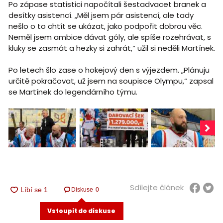
Po zápase statistici napočítali šestadvacet branek a
desítky asistencí. „Měl jsem pár asistencí, ale tady
nešlo o to chtít se ukázat, jako podpořit dobrou věc.
Neměl jsem ambice dávat góly, ale spíše rozehrávat, s
kluky se zasmát a hezky si zahrát,“ užil si neděli Martínek.
Po letech šlo zase o hokejový den s výjezdem. „Plánuju
určitě pokračovat, už jsem na soupisce Olympu,“ zapsal
se Martínek do legendárního týmu.
Sdílejte článek
Diskuse
0
Vstoupit do diskuse