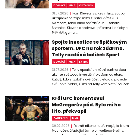
DOMÁCÍ
MMA
OKTAGON
31.07.2026
Ivan Klevets vs. Kevin Enz. Souboj
ukrajinského zápasníka žijícího v Česku s
Němcem, tohle bude otvírací duelu sobotní
Štvanice. Klevets absolvoval přípravu klasicky c
PriMMAt gymu ...
Spojte investice se špičkovým
sportem. UFC na rok zdarma.
Telly rozdává balíček Sport
DOMÁCÍ
MMA
EXTRA
31.07.2026
Telly spouští unikátní partnerskou
akci se světovou investiční platformou etoro.
Každý, kdo si založí nový účet u etoro a provede
svůj první vklad, získá od Telly kompletní balíček
...
Král UFC komentoval
McGregorův pád. Bylo mi ho
líto, překvapil
ZAHRANIČÍ
MMA
30.07.2026
Patrně nikoho nepřekvapí, že Islam
Machačev, úřadující šampion welterové váhy,