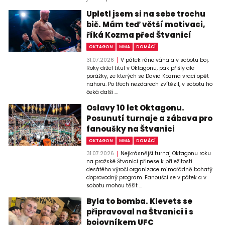
Upletl jsem si na sebe trochu
bič. Mám teď větší motivaci,
říká Kozma před Štvanicí
OKTAGON
MMA
DOMÁCÍ
31.07.2026
V pátek ráno váha a v sobotu boj.
Roky držel titul v Oktagonu, pak přišly ale
porážky, ze kterých se David Kozma vrací opět
nahoru. Po třech nezdarech zvítězil, v sobotu ho
čeká další ...
Oslavy 10 let Oktagonu.
Posunutí turnaje a zábava pro
fanoušky na Štvanici
OKTAGON
MMA
DOMÁCÍ
31.07.2026
Nejkrásnější turnaj Oktagonu roku
na pražské Štvanici přinese k příležitosti
desátého výročí organizace mimořádně bohatý
doprovodný program. Fanoušci se v pátek a v
sobotu mohou těšit ...
Byla to bomba. Klevets se
připravoval na Štvanici i s
bojovníkem UFC