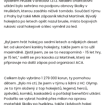
výběrem Hrušek v Břeclavi 13:13. Nedělní charitativní
utkání bylo sehráno na podporu obnovy školky v
Hruškách, kterou zasáhlo ničivé tornádo. Součástí týmu
z Prahy byl také MMA zápasník Michal Martínek. Bývalý
hokejista po letech opět nazul brusle, místo bojových
rukavic vzal hokejové a klec vyměnil za led.
„Byl jsem hrát hokej po sedmi letech a nějakých deset
let od ukončení kariéry hokejisty, takže jsem si to užil
maximálně. Zjistil jsem, ze se to nezapomíná - 15 let hry,
je 15 let,“ svěřil se pro kaocko.cz Martínek, který se
připravuje na další zápas pod organizací ACA.
Celkem bylo vybráno 1 279 000 korun, ty pomohou
dětem. „Bylo mi ctí, že jsem v týmu s lidmi z HC Olymp.
Je to tým složený z top hokejistů, legend, herců,
zpěváků, komiků, kaskadérů a pořádají benefiční utkání.
Podařilo se vybrat hodně přes milion na opravu
mateřské školky po hurikánu, takže i kdybych hokej