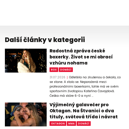
Další články v kategorii
Radostná zpráva české
boxerky. Život se mi obrací
vzhůru nohama
BOX
DOMÁCÍ
31.07.2026
Odletěla na zkušenou a čekala, co
se stane. A stalo se. Neporažená mezi
profesionálními boxerkami, tohle má ve svém
sportovním životopisu Kateřina Čavajdová.
Češka má skóre 6-0 a nyní ...
Výjimečný galavečer pro
Oktagon. Na Štvanici o dva
tituly, světová třída i návrat
OKTAGON
MMA
DOMÁCÍ